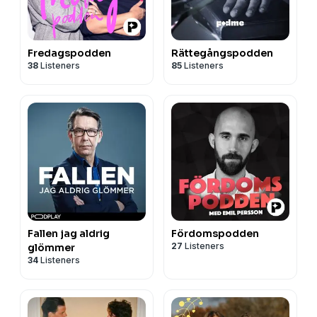
Fredagspodden
Rättegångspodden
38
Listeners
85
Listeners
Fallen jag aldrig
Fördomspodden
27
Listeners
glömmer
34
Listeners