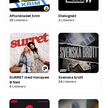
Aftonbladet Krim
Dialogiskt
20
Listeners
2
Listeners
SURRET med Hanapee
Svenska brott
24
Listeners
& Nea
0
Listeners