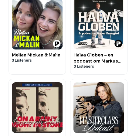
Mellan Mickan & Malin
Halva Globen – en
3
Listeners
podcast om Markus
0
Listeners
Krunegård