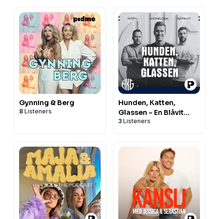
Gynning & Berg
Hunden, Katten,
8
Listeners
Glassen - En Blåvit
3
Listeners
podcast