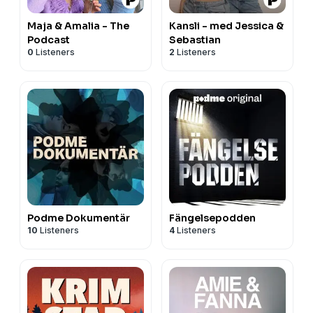
Maja & Amalia - The
Kansli - med Jessica &
Podcast
Sebastian
0
Listeners
2
Listeners
Podme Dokumentär
Fängelsepodden
10
Listeners
4
Listeners