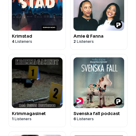
Krimstad
Amie & Fanna
4
Listeners
2
Listeners
Krimmagasinet
Svenska fall podcast
1
Listeners
6
Listeners