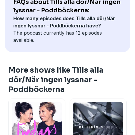
FAQs about Tills alla dör/När ingen
lyssnar - Poddböckerna:
How many episodes does Tills alla dör/När
ingen lyssnar - Poddböckerna have?
The podcast currently has 12 episodes
available.
More shows like Tills alla
dör/När ingen lyssnar -
Poddböckerna