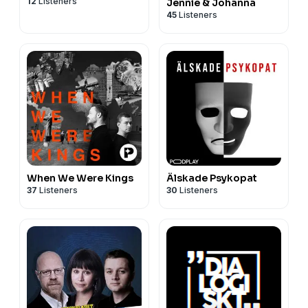
12
Listeners
Jennie & Johanna
45
Listeners
When We Were Kings
Älskade Psykopat
37
Listeners
30
Listeners