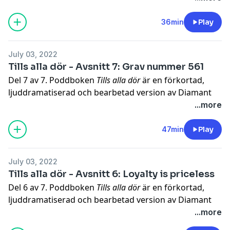
Producent och uppläsare: Johan Dahlberg
Hela säsongen av
När ingen lyssnar
kostar 49 kr och för
36min
Play
att köpa den klickar du på den här länken
https://sesa.my/gu8xn1
och följer sedan
July 03, 2022
instruktionerna. Lyssnar du på Spotify trycker du på
Tills alla dör - Avsnitt 7: Grav nummer 561
det lilla hänglåset och följer instruktionerna.
Del 7 av 7. Poddboken
Tills alla dör
är en förkortad,
Hosted on Acast. See
acast.com/privacy
for more
ljuddramatiserad och bearbetad version av Diamant
information.
Salihus prisbelönta bok med samma namn.
...more
Producent och uppläsare: Johan Dahlberg
47min
Play
Hosted on Acast. See
acast.com/privacy
for more
information.
July 03, 2022
Tills alla dör - Avsnitt 6: Loyalty is priceless
Del 6 av 7. Poddboken
Tills alla dör
är en förkortad,
ljuddramatiserad och bearbetad version av Diamant
Salihus prisbelönta bok med samma namn.
...more