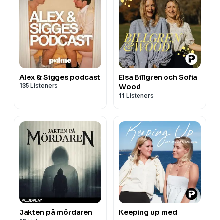
Alex & Sigges podcast
Elsa Billgren och Sofia
135
Listeners
Wood
11
Listeners
Jakten på mördaren
Keeping up med