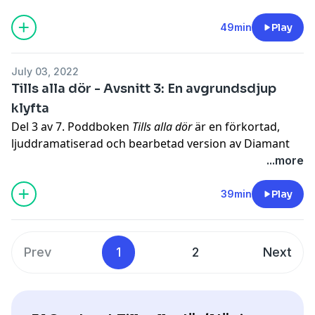
Producent och uppläsare: Johan Dahlberg
49min
Play
Hosted on Acast. See
acast.com/privacy
for more
information.
July 03, 2022
Tills alla dör - Avsnitt 3: En avgrundsdjup
klyfta
Del 3 av 7. Poddboken
Tills alla dör
är en förkortad,
ljuddramatiserad och bearbetad version av Diamant
Salihus prisbelönta bok med samma namn.
...more
Producent och uppläsare: Johan Dahlberg
39min
Play
Hosted on Acast. See
acast.com/privacy
for more
information.
Prev
1
2
Next