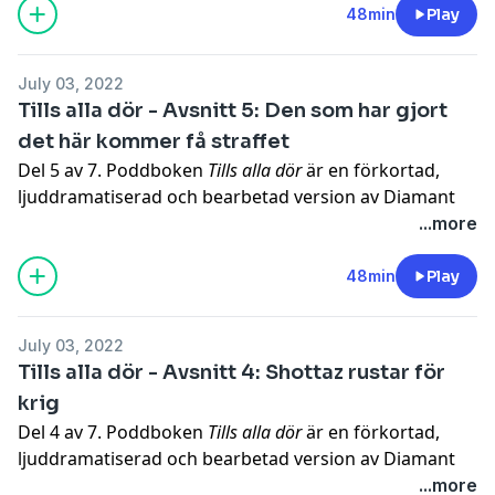
Producent och uppläsare: Johan Dahlberg
48min
Play
Hosted on Acast. See
acast.com/privacy
for more
information.
July 03, 2022
Tills alla dör - Avsnitt 5: Den som har gjort
det här kommer få straffet
Del 5 av 7. Poddboken
Tills alla dör
är en förkortad,
ljuddramatiserad och bearbetad version av Diamant
Salihus prisbelönta bok med samma namn.
...more
Producent och uppläsare: Johan Dahlberg
48min
Play
Hosted on Acast. See
acast.com/privacy
for more
information.
July 03, 2022
Tills alla dör - Avsnitt 4: Shottaz rustar för
krig
Del 4 av 7. Poddboken
Tills alla dör
är en förkortad,
ljuddramatiserad och bearbetad version av Diamant
Salihus prisbelönta bok med samma namn.
...more