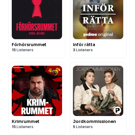
Förhörsrummet
Inför rätta
15
Listeners
3
Listeners
Krimrummet
Jordkommissionen
15
Listeners
5
Listeners