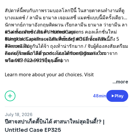
สัปดาห์นี้พบกับภาพรวมบอลโลกปีนี้ ในสายตาคนทำงานที่ดู
บางแมตช์ / ลามีน ยามาล เจอเมสซี่ แมตช์แบบนี้มีครั้งเดียว /
นักพากย์ภาษาอังกฤษ​ติดผวน เรียกลามีน ยามาล ว่ายามีน ลา
มาล ทั้งแมตช์ / สินค้า Humorsapiens คอลเล็กชั่นใหม่
#SalmonPodcast #UntitledCase
Bangkok Sapiens เจอกันที่เซ็นทรัลเวิลด์ ตั้งแต่วันนี้ถึง 5
#UntitledCaseTraceTalk #ยชธัญ #UCTraceTalk
สิงหาคม ไปดูกันได้จ้า ถุงเท้าน่ารักมาก / จับผู้ต้องสงสัยเตรียม
#TraceTalk
----
ก่อเหตุร้ายที่อากิฮาบาระ โดยได้รับแรงบันดาลใจมาจาก
ติดต่อโฆษณาได้ที่
podcast.salmon@gmail.com
ฆาตกร!? / และข่าวอื่นๆ อีกมาก
หรือ 083-922-9929 (คุณติ๊ก)
Learn more about your ad choices. Visit
megaphone.fm/adchoices
...more
48min
Play
July 18, 2026
ปีศาจสปาเก็ตตี้บินได้ ศาสนาใหม่สุดอินดี้!? |
Untitled Case EP325