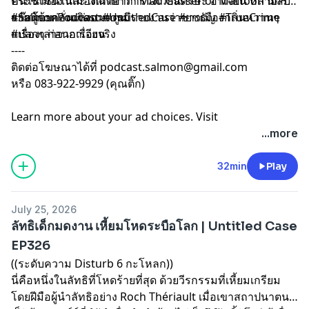
ประชาชนในเมืองเกิดอาการวิงเวียนศีรษะ อาเจียน หลายสิบ
คนในเมือง และได้ฉายาว่า Mad Gasser of Mattoon นักรม
ราย โดยก่อนเกิดอาการมีรายงานว่าชาวเมืองกลิ่นหวานๆ
แก๊สผู้บ้าคลั่งแห่งแมตตูน
#SalmonPodcast #UntitledCase #ยชธัญ #TrueCrime
แปลกๆ ก่อนอาเจียน
#เรื่องเล่าจากเรื่องจริง
----
ติดต่อโฆษณาได้ที่
podcast.salmon@gmail.com
หรือ 083-922-9929 (คุณติ๊ก)
Learn more about your ad choices. Visit
megaphone.fm/adchoices
...more
32min
Play
July 25, 2026
ลัทธิเด็กมดงาน เหี้ยมโหดระบือโลก | Untitled Case
EP326
((ระดับความ Disturb 6 กะโหลก))
นี่คือหนึ่งในลัทธิที่โหดร้ายที่สุด ด้วยวีรกรรมที่เหี้ยมเกรียม
โดยฝีมือผู้นำลัทธิอย่าง Roch Thériault เมื่อเขาสถาปนาตน