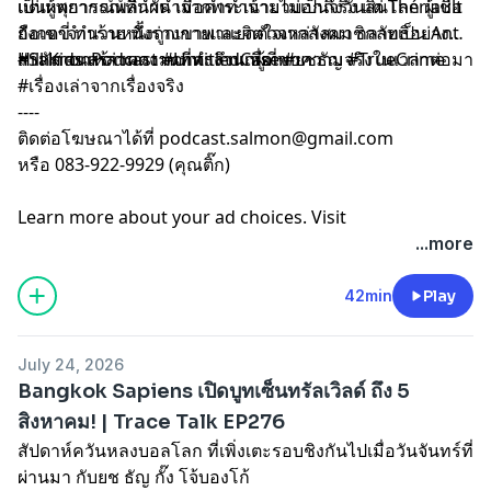
เป็นผู้พยากรณ์ที่นำคำจากพระเจ้ามาบอกถึงวันสิ้นโลก ผู้เชื่อ
แต่เหตุการณ์พลิกผัน เมื่อคำทำนายไม่เป็นจริง แต่ Thériault
ถือเขาจำนวนหนึ่งถูกเขาพาแยกตัวจากสังคม กลายเป็น Ant
ยังกดขี่ ทำร้าย ทั้งร่างกายและจิตใจเหล่าสมาชิกลัทธิอย่าง
Hill Kids เหล่ามดงานที่ทำงานเพื่อเขา
สาหัส จนสร้างความตกตะลึงแก่ผู้ที่พบความจริงในเวลาต่อมา
#SalmonPodcast #UntitledCase #ยชธัญ #TrueCrime
#เรื่องเล่าจากเรื่องจริง
----
ติดต่อโฆษณาได้ที่
podcast.salmon@gmail.com
หรือ 083-922-9929 (คุณติ๊ก)
Learn more about your ad choices. Visit
megaphone.fm/adchoices
...more
42min
Play
July 24, 2026
Bangkok Sapiens เปิดบูทเซ็นทรัลเวิลด์ ถึง 5
สิงหาคม! | Trace Talk EP276
สัปดาห์ควันหลงบอลโลก ที่เพิ่งเตะรอบชิงกันไปเมื่อวันจันทร์ที่
ผ่านมา กับยช ธัญ กั๊ง โจ้บองโก้