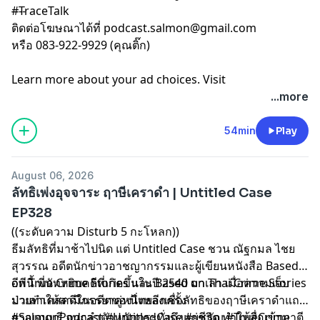
#TraceTalk
----
ติดต่อโฆษณาได้ที่
podcast.salmon@gmail.com
หรือ 083-922-9929 (คุณติ๊ก)
Learn more about your ad choices. Visit
megaphone.fm/adchoices
...more
54min
Play
August 06, 2026
ลัทธิเพ่งอุจจาระ ฤาษีเคราดำ | Untitled Case
EP328
((ระดับความ Disturb 5 กะโหลก))
ธีมลัทธิที่มาช้าไปนิด แต่ Untitled Case ชวน ณัฐกมล ไชย
สุวรรณ อดีตนักข่าวอาชญากรรมและผู้เขียนหนังสือ Based
on True Crime Stories และ Based on Thai Crime Stories
อีพีนี้ พี่นัทหยิบคดีที่เกิดขึ้นในปี 2540 มาเล่า เมื่อความเจ็บ
มาเล่าเคสคดีในอดีตของไทยอีกครั้ง
ป่วยทำให้สามีภรรยาคู่หนึ่งหลงเชื่อลัทธิของฤาษีเคราดำแถบ
กาญจนบุรี จนถลำตัวหนักกระทั่งถึงแก่ชีวิต ทำให้สื่อเข้ามาตี
#SalmonPodcast #UntitledCase #ยชธัญ #TrueCrime