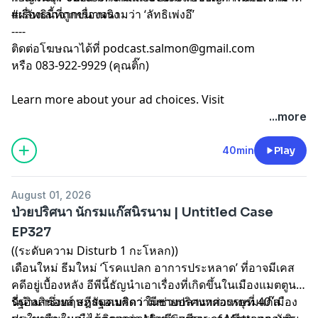
แผ่ลัทธินี้ที่ถูกขนานนามว่า ‘ลัทธิเพ่งอึ’
#เรื่องเล่าจากเรื่องจริง
----
ติดต่อโฆษณาได้ที่
podcast.salmon@gmail.com
หรือ 083-922-9929 (คุณติ๊ก)
Learn more about your ad choices. Visit
megaphone.fm/adchoices
...more
40min
Play
August 01, 2026
ป่วยปริศนา นักรมแก๊สนิรนาม | Untitled Case
EP327
((ระดับความ Disturb 1 กะโหลก))
เดือนใหม่ ธีมใหม่ ‘โรคแปลก อาการประหลาด’ ที่อาจมีเคส
คดีอยู่เบื้องหลัง อีพีนี้ธัญนำเอาเรื่องที่เกิดขึ้นในเมืองแมตตูน
รัฐอิลลินอยส์ สหรัฐอเมริกา ในช่วงกลางทศวรรษที่ 40 เมือง
นี่นำมาซึ่งทฤษฎีสมคบคิดว่ามีชายปริศนาก่อเหตุรมแก๊ส