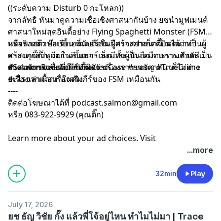
((ระดับความ Disturb 0 กะโหลก))
จากลัทธิ หันมาดูความเชื่อเชิงศาสนากันบ้าง ยชนำมูฟเมนต์
ศาสนาใหม่สุดอินดี้อย่าง Flying Spaghetti Monster (FSM)
หรือพาสต้าฟาเรียน ที่นับถือในปีศาจสปาเก็ตตี้บินได้ว่าเป็นผู้
แท้จริงแล้ว บ๊อบบี้ เฮนเดอร์สัน ผู้สร้างศาสนานี้ เจตนาทำ
สร้างทุกสิ่งทุกอย่างขึ้นมา และมีทั้งผู้นับถือ การรวมตัวกันเป็น
ศาสนานี้เป็นมีมในอินเทอร์เน็ต และเป็นเหมือนการเสียดสี
ศาสนจักร และคัมภีร์จริงจัง
สังคมความเชื่อที่บ๊อบบี้คิดว่าเรื่องราวของศาสนาก็ไม่ต่าง
#SalmonPodcast #UntitledCase #ยชธัญ #TrueCrime
อะไรจากเนื้อหาในคัมภีร์ของ FSM เหมือนกัน
#เรื่องเล่าจากเรื่องจริง
----
ติดต่อโฆษณาได้ที่
podcast.salmon@gmail.com
หรือ 083-922-9929 (คุณติ๊ก)
Learn more about your ad choices. Visit
megaphone.fm/adchoices
...more
32min
Play
July 17, 2026
ยช ธัญ วิชัย กั๊ง แล้วพี่โจ้อยู่ไหน ทำไมไม่มา | Trace