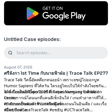
Untitled Case episodes:
August 07, 2026
ศรีลังกา 1st Time กับนายฟ้าฝ่อ | Trace Talk EP277
Trace Talk วีคนี้อัดสต๊อกหน่อยน้า เพราะยชญ์ไปออกบูท
Humor Sapiens ที่ไต้หวัน ใครอยู่ไทเปไปให้กำลังใจยชกัน
ได้ที่ Creative Expo 2026 ที่ Taipei Nangang Exhibition
ส่วนเรื่องในอีพีนี้พบกับ ศรีลังการอบแรกของนายฟ้าฝ่อ /
Center
ประสบการณ์โดนนกที่แคนดีเช็กอินใส่ / เกมทำอาหารที่ให้
เรารับบทเป็นพ่อค้าร้านสตรีทฟู้ดข้างถนนในอินเดีย / และเรื่อ
#SalmonPodcast #UntitledCase
งอื่นๆ อีกมาก
#UntitledCaseTraceTalk #ยชธัญ #UCTraceTalk