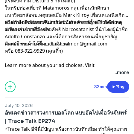
((ระดับความ Disturb 5 กะโหลก))
ในทริปท่องเที่ยวที่ Matamoros กลุ่มเพื่อนนักศึกษา
มหาวิทยาลัยพบเหตุสลดเมื่อ Mark Kilroy เพื่อนคนหนึ่งเกิด
หายตัวไป หลังจากค้นหากันร่วมกับตำรวจก็พบว่านี่คือเหตุ
#SalmonPodcast #UntitledCase #ยชธัญ #TrueCrime
ฆาตกรรมโดยฝีมือของลัทธิ Narcosatanist ที่นำโดยผู้นำชื่อ
#เรื่องเล่าจากเรื่องจริง
Adolfo Constanzo และนี่คือการสังหารคนเพื่อบูชายัญ
----
สำหรับการค้ายาโดยสวัสดิภาพ
ติดต่อโฆษณาได้ที่
podcast.salmon@gmail.com
หรือ 083-922-9929 (คุณติ๊ก)
Learn more about your ad choices. Visit
megaphone.fm/adchoices
...more
33min
Play
July 10, 2026
อัพเดตข่าวสารวงการบอลโลก แบบอัดไปเมื่อวันจันทร์
| Trace Talk EP274
*Trace Talk อีพีนี้มีปัญหาเรื่องการบันทึกเสียง ทำให้คุณภาพ