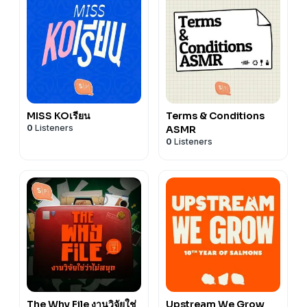
MISS KOเรียน
Terms & Conditions
0
Listeners
ASMR
0
Listeners
The Why File งานวิจัยใช่
Upstream We Grow