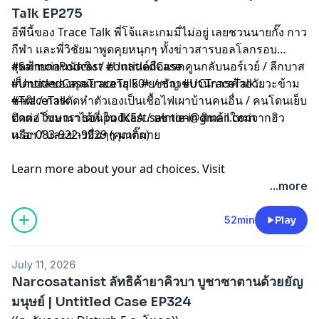
Talk EP275
อีพีนี้ของ Trace Talk พี่โจ้และเกมมี่ไม่อยู่ เลยชวนนายกั๊ง กาว
กีฬา และพี่วิชัยมาพูดคุยหนุกๆ ทั้งข่าวสารบอลโลกรอบ
สุดท้ายก่อนนัดชิง / ฮาแลนด์ถือแรคคูนกลับนอร์เวย์ / ลีกบาส
#SalmonPodcast #UntitledCase
เก็ตบอลของคุณยายอายุ 50+ / ข่าวขบวนการค้าอวัยวะข้าม
#UntitledCaseTraceTalk #ยชธัญ #UCTraceTalk
ชาติ! / การตัดหำตัวเองเป็นเชื้อไฟเผาบ้านคนอื่น / คนโดนเย็บ
#TraceTalk
----
ปาก / วิ่งมาราธอนใน IKEA / ยช tie-in สินค้าใหม่จากฮิว
ติดต่อโฆษณาได้ที่
podcast.salmon@gmail.com
เมอฯ / และข่าวอื่นๆๆ มากมาย
หรือ 083-922-9929 (คุณติ๊ก)
Learn more about your ad choices. Visit
megaphone.fm/adchoices
...more
52min
Play
July 11, 2026
Narcosatanist ลัทธิค้ายาคิวบา บูชาซาตานด้วยยัญ
มนุษย์ | Untitled Case EP324