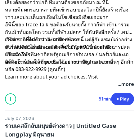
เสียงด้อยลงกว่าปกติ ทีมงานต้องขออภัยมา​ ณ ที่นี้
หลายทีมตกรอบ หลายทีมเข้ารอบ บอลโลกปีนี้ยังสร้างเรื่อง
ราวและประเด็นถกเถียงในโซเชียลมีเดียเยอะมาก
อีพีนี้ของ Trace Talk ขอต้อนรับนายกั๊ง กาวกีฬา เข้ามาร่วม
กันเม้าท์บอลโลก รวมทั้งกีฬาแปลกๆ ให้กันฟังอีกครั้ง / เคป
เวิร์ด ชาติที่ไม่คิดว่าจะมาไกลขนาดนี้ แต่สู้กับแชมป์เก่าอย่าง
#SalmonPodcast #UntitledCase
อาร์เจนตินาได้อย่างสมศักดิ์ศรี / ตั๋วทรัมป์ นำมาซึ่งการปลด
#UntitledCaseTraceTalk #ยชธัญ #UCTraceTalk
แบนนักกีฬาทีมชาติสหรัฐอเมริกาจริงเหรอ / นอร์เวย์และเอ
#TraceTalk
----
อร์ลิง ฮาร์ลันด์ ล้มบราซิลได้อย่างน่าทึ่ง / และข่าวอื่นๆ อีกมั่ก
ติดต่อโฆษณาได้ที่
podcast.salmon@gmail.com
หรือ 083-922-9929 (คุณติ๊ก)
Learn more about your ad choices. Visit
megaphone.fm/adchoices
...more
51min
Play
July 07, 2026
รวมเคสลึกลับมนุษย์ต่างดาว | Untitled Case
Longplay มิถุนายน