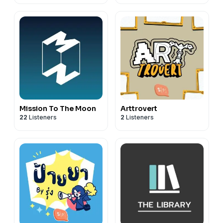
Mission To The Moon
Arttrovert
22
Listeners
2
Listeners