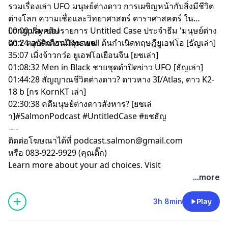
รวมเรื่องเล่า UFO มนุษย์ต่างดาว การเผชิญหน้ากับสิ่งมีชีวิต
ต่างโลก ความเชื่อและวิทยาศาสตร์ ดาราศาสคตร์ ใน
Longplay ของรายการ Untitled Case ประจำธีม 'มนุษย์ต่าง
00:00 เริ่มคลิป
ดาว' ตลอดเดือนมิถุนายน
00:24 อุบัติการณ์ Roswell ต้นกำเนิดทฤษฎียูเอฟโอ [ธัญเล่า]
35:07 เมิ่งจ้าวกว๋อ ยูเอฟโอเยือนจีน [ยชเล่า]
01:08:32 Men in Black ชายชุดดำปิดข่าว UFO [ธัญเล่า]
01:44:28 สัญญาณชีวิตต่างดาว? ดาวหาง 3I/Atlas, ดาว K2-
18 b [กร KornKT เล่า]
02:30:38 คดีมนุษย์ต่างดาวสังหาร? [ยชเล่
า]#SalmonPodcast #UntitledCase #ยชธัญ
----
ติดต่อโฆษณาได้ที่
podcast.salmon@gmail.com
หรือ 083-922-9929 (คุณติ๊ก)
Learn more about your ad choices. Visit
megaphone.fm/adchoices
...more
3h 8min
Play