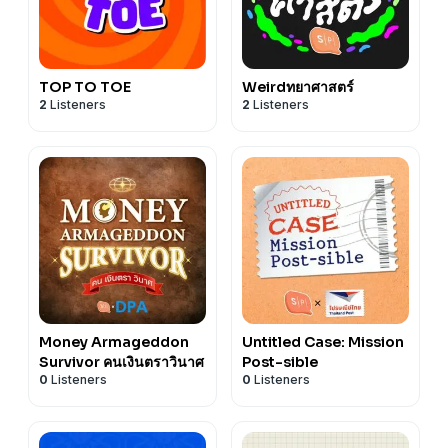
TOP TO TOE
Weirdทยาศาสตร์
2
Listeners
2
Listeners
Money Armageddon
Untitled Case: Mission
Survivor คนเงินตราวินาศ
Post-sible
0
Listeners
0
Listeners