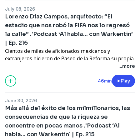
estos discursos han avanzado y
alcanzado el poder en
July 08, 2026
algunos países
, aprovechándose de las herramientas
Lorenzo Díaz Campos, arquitecto: “El
democráticas existentes para introducir objetivos no
estadio que nos robó la FIFA nos lo regresó
democráticos. De la mano de una visión autoritaria
la calle” .'Podcast ‘Al habla... con Warkentin’
sobre el manejo del poder, este movimiento -ubicado
en un intermedio entre la derecha democrática o
| Ep. 216
cristiana y el fascismo- ocupa elementos como el
Cientos de miles de aficionados mexicanos y
populismo,
la xenofobia y el nacionalismo ultra
para
extranjeros hicieron de Paseo de la Reforma su propia
implantar una agenda que no otorga los mismos
tribuna para ver y festejar los encuentros del Tricolor
...more
derechos a todos.
en el Mundial.
Es este nuevo episodio de ‘Al habla’, Gabriela
46min
Play
Warkentin conversa con Lorenzo Díaz Campos,
promotor del diseño y la arquitectura, sobre cómo el
June 30, 2026
espacio público de la ciudad ayudó durante la justa
Más allá del éxito de los milmillonarios, las
mundialista a recuperar “la necesidad de colectividad”.
consecuencias de que la riqueza se
El Estadio, ese gran coloso, a los que solo unos
concentre en pocas manos .'Podcast ‘Al
cuantos miles pudieron acudir, terminó diluido sobre
el Paseo de la Reforma, en un fenómeno cuyas
habla... con Warkentin’ | Ep. 215