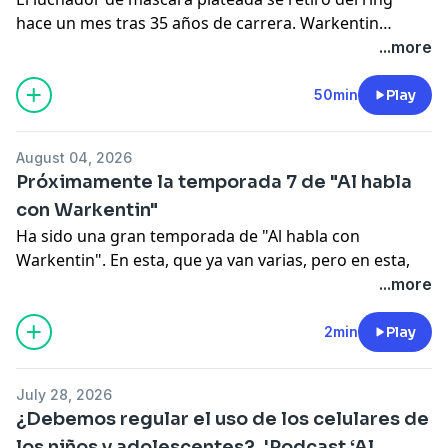
hace un mes tras 35 años de carrera. Warkentin
conversa con él sobre el fenómeno social que supone
...more
este deporte, pero también de los peores y mejores
momentos de su vida, desde la “traición” hasta la
50min
Play
“felicidad”.
August 04, 2026
Próximamente la temporada 7 de "Al habla
con Warkentin"
Ha sido una gran temporada de "Al habla con
Warkentin". En esta, que ya van varias, pero en esta,
tuvimos 24 episodios en donde hablamos del sistema
...more
de justicia, hablamos con el hijo del Santo,
hablamos de la colección Gelman y todo el escándalo
2min
Play
que se estaba armando, hablamos
también de la desaparición forzosa en nuestro país, en
July 28, 2026
México, hablamos de la polémica con la
¿Debemos regular el uso de los celulares de
derecha, la extrema derecha, las nuevas ideas, por
los niños y adolescentes?. 'Podcast ‘Al