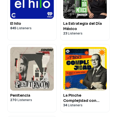
El hilo
La Estrategia del Día
845
Listeners
México
23
Listeners
Penitencia
La Pinche
270
Listeners
Complejidad con
34
Listeners
Nicolás Alvarado