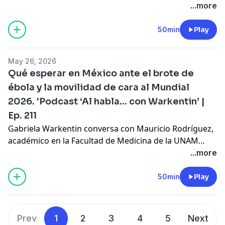
de la Sierra Tarahumara” .
...more
50min
Play
May 26, 2026
Qué esperar en México ante el brote de
ébola y la movilidad de cara al Mundial
2026. 'Podcast ‘Al habla... con Warkentin’ |
Ep. 211
Gabriela Warkentin conversa con Mauricio Rodríguez,
académico en la Facultad de Medicina de la UNAM
sobre los riesgos y expectativas de este nuevo
...more
episodio epidemiológico.
50min
Play
Prev
1
2
3
4
5
Next