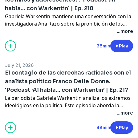
ponerlo entre comillas, hablamos también de
habla... con Warkentin’ | Ep. 218
la obra de Teodoro González de León y nos fuimos al
Auditorio Nacional para recorrer lo que allí
Gabriela Warkentin mantiene una conversación con la
estaba sucediendo, en fin, una gran temporada
investigadora Ana Razo sobre la prohibición de los
nuevamente. Y ahora vamos a preparar la
teléfonos en las aulas y los hogares.
...more
siguiente temporada que arranca el 1 de septiembre y
va a estar también deliciosa y
38min
Play
extraordinaria,.
July 21, 2026
El contagio de las derechas radicales con el
analista político Franco Delle Donne.
'Podcast ‘Al habla... con Warkentin’ | Ep. 217
La periodista Gabriela Warkentin analiza los extremos
ideológicos en la política. Este episodio aborda la
ultraderecha en una conversación con el analista
...more
político Franco Delle Donne. El comunicólogo
argentino, creador del podcast
La epidemia ultra
y
48min
Play
autor de un libro del mismo nombre, explica cómo