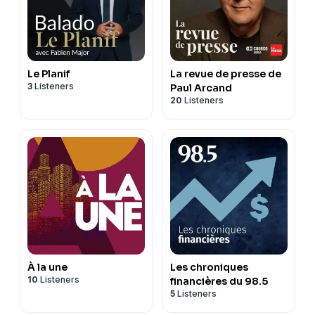
Le Planif
La revue de presse de
3
Listeners
Paul Arcand
20
Listeners
À la une
Les chroniques
10
Listeners
financières du 98.5
5
Listeners