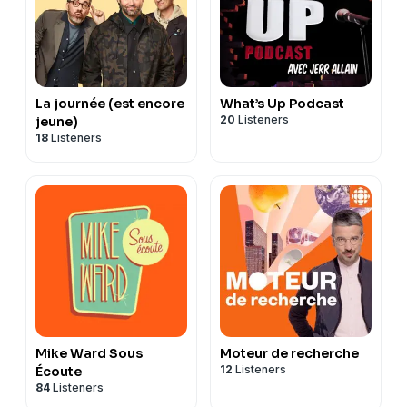
La journée (est encore
What’s Up Podcast
20
Listeners
jeune)
18
Listeners
Mike Ward Sous
Moteur de recherche
12
Listeners
Écoute
84
Listeners