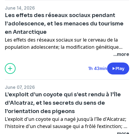
June 14, 2026
Les effets des réseaux sociaux pendant
l’adolescence, et les menaces du tourisme
en Antarctique
Les effets des réseaux sociaux sur le cerveau de la
population adolescente; la modification génétique
d'embryons humains; et la menace du tourisme en
...more
Antarctique 65 ans après la signature du traité de
protection.
1h 43min
Play
June 07, 2026
L’exploit d’un coyote qui s’est rendu à l’île
d’Alcatraz, et les secrets du sens de
l’orientation des pigeons
L'exploit d'un coyote qui a nagé jusqu'à l'île d'Alcatraz;
l'histoire d'un cheval sauvage qui a frôlé l’extinction; et
un organe du pigeon qui lui permettrait de s'orienter.
...more