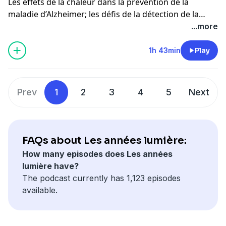
Les effets de la chaleur dans la prévention de la
maladie d’Alzheimer; les défis de la détection de la
maladie Ebola en République démocratique du Congo;
...more
et les secrets de l'ingénierie d'un œuf artificiel.
1h 43min
Play
Prev
1
2
3
4
5
Next
FAQs about Les années lumière:
How many episodes does Les années
lumière have?
The podcast currently has 1,123 episodes
available.