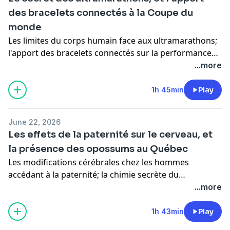
des bracelets connectés à la Coupe du
monde
Les limites du corps humain face aux ultramarathons;
l'apport des bracelets connectés sur la performance
des athlètes à la Coupe du monde; et la quête d'une
...more
pelouse parfaite au Mondial.
1h 45min
Play
June 22, 2026
Les effets de la paternité sur le cerveau, et
la présence des opossums au Québec
Les modifications cérébrales chez les hommes
accédant à la paternité; la chimie secrète du
vieillissement du vin; et l'établissement surprenant
...more
d'opossums sur le territoire du Québec.
1h 43min
Play