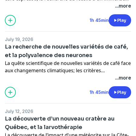
tricératops en Alberta; et une discussion sur
...more
l’adaptation aux feux de forêt devant public à
Edmonton.
1h 45min
Play
July 19, 2026
La recherche de nouvelles variétés de café,
et la polyvalence des neurones
La quête scientifique de nouvelles variétés de café face
aux changements climatiques; les critères
biomécaniques déterminant le muscle le plus fort du
...more
corps humain; les modifications physiologiques
induites par le nanisme insulaire chez les éléphants
1h 45min
Play
nains de la Méditerranée; et la polyvalence des
neurones cérébraux dans les processus cognitifs.
July 12, 2026
La découverte d’un nouveau cratère au
Québec, et la larvothérapie
La découverte de l’impact d’une météorite sur la Côte-