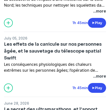
Nord; les techniques pour nettoyer les squelettes dans
les laboratoires avec des insectes; l’efficacité de la
...more
larvothérapie pour soigner les plaies chroniques; et
l’importance des lipides dans le cerveau.
1h 45min
Play
July 05, 2026
Les effets de la canicule sur nos personnes
âgée, et le sauvetage du télescope spatial
Swift
Les conséquences physiologiques des chaleurs
extrêmes sur les personnes âgées; l’opération de
récupération robotique du télescope spatial Swift par
...more
la NASA; et une percée scientifique pour diagnostiquer
l'Alzheimer.
1h 45min
Play
June 28, 2026
Le secret des ultramarathons, et l’apport