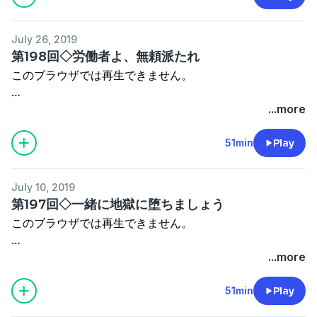
ですから、セクハラ・パワハラをする者は、生れながらに
義者）
二百回となります。
して、そういう遺伝子が組み込まれていると考えていま
・政治右翼→片仮名で「ウヨク」：９条改憲派（タカ派）
ここまで応援して下さった方には、心よりの御礼を申し上
す。
July 26, 2019
・政治左翼→片仮名で「サヨク」：９条護憲派（ハト派）
げます。
そして、この性格は変わらない。
第198回◇労働者よ、無頼派たれ
・インテリ右翼
この「階級社会」の下部に固定されてしまった方の生きる
だから、相手の性格が変わるのを期待する事は、無駄で
このブラウザでは再生できません。
・ＧＨＱ（占領軍）
力になる為に、小鳥が羽に水を浸して、森の大火を消そう
す。
・欧米列強
とするが如き努力を、今後とも継続してまいる所存です。
しかしながら、「被害」というのは、被害者が「やめて下
...more
・アヘン戦争
さい」と言葉にしない限り、「被害」にはならないので
・上司に相談しているようでは社会人ではない。
・李氏朝鮮
ポッドキャスト自体が風前の灯のようなコンテンツになっ
す。
・山本周五郎
51min
Play
・満州
て来てしまいましたが、どうか、SNSなどで、拡散してい
多くのセクハラ・パワハラ被害者が、これを口にしない事
・藤沢周平
・訂正「朝鮮はアメリカの傘の下に入る事で精一杯だっ
ただければ、私の努力が増幅される事になります。
により、問題を解決出来ずにおります。
・腹を切る覚悟。
た」
ご協力、お願いいたします。
最も望まれるのは、被害者側がセクハラ・パワハラの法的
July 10, 2019
・就職氷河期世代（団塊ジュニア）は臆病になっている。
↓
第197回◇一緒に地獄に堕ちましょう
定義を理解して、「それはセクハラなのでやめて下さい」
・団体交渉権。
「朝鮮は日本の傘の下に入る事で精一杯だった」
重ね重ね、第二百回を迎える事が出来た事に対し、皆さま
「それはパワハラなのでやめて下さい」と口にする事で
このブラウザでは再生できません。
・無期契約社員≠正社員
・日本会議
の応援、声ならざる応援に感謝申し上げます。
す。
・経団連。
・専守防衛は無理。
ありがとうございました。
闘いは、すべてここから始まります。
...more
・暗示性の高い人。
※新しいマイクを試したのですが、多少ノイズが入ってい
・上司は裏切る。
ただし、セクハラ・パワハラの法的定義を、こちら側が理
ます。
51min
Play
・空気を読むな！
蹴落とし社会を生きるには 第1回【分析】人間の性質
ぽよよ犬
解しておく必要があります。
・今は変人にならないと生きて行けない。