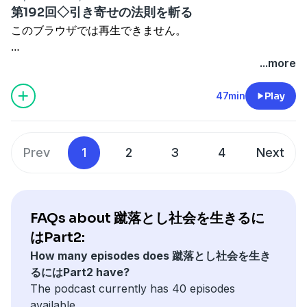
ハラではありません。
・くわたよしおは藁だと思え。
・ブラフマー：ブラフマンを象徴した神
人生はあくまでも、無常・苦・無我・不浄だ
真言三昧流をやってみたい、という人もご相談下さい。
これはＰＣ表示の話なので、スマホだと、この通りに行く
第192回◇引き寄せの法則を斬る
やすい神道の話
あなたの持ち物。
・くわたよしおは変わらない。
・廬舎那仏
が、
お金はいただきません。
かどうか、わかりません。
http://poyoyoken2.seesaa.net/article/259968025.html
このブラウザでは再生できません。
ロッカーの中。
・大日如来
悟りを開けば、常楽我浄の境地に入る。
三か月に一回しか配信されていない時もあります。
加害者は性的満足を得る為に、考えられない事をやって来
・慈悲
山頂にたどり着いた者のみがこれを味わえ
掲示板「大梵天寺」お気軽に遊びに来て下さい。
ページの上のほうから、次の回に順次、進んで行けると思
...more
ます。
蹴落とし社会を生きるには 第1回【分析】人間の性質
・子供のうちに他界
る。
http://daibontenji.ebo.jp/
第175回と第194回が間違って、「蹴落とし社会を生きる
います。
・『アイアムアヒーロー』を観た
パワハラの場合は、査定を下げたり、部署を飛ばす、など
http://poyoyoken.seesaa.net/article/96416742.html
・病気は物質
この世にある者は常楽我浄は味わえない。
パスワード benten
にはPart2」ではなく、
これはＰＣ表示の話なので、スマホだと、この通りに行く
・オキシトシンの出し方
47min
Play
の嫌がらせをして来ます。
・痛みも物質
衆生がこの世を常楽我浄と見る事を、
「蹴落とし社会を生きるには」を使って配信されていま
かどうか、わかりません。
・ザ・シークレット
ですから、火に油を注ぐ結果にならないように、ボイスレ
蹴落とし社会を生きるにはPart2 第145回◇一番わかり
・即身成仏
釈尊は「四顛倒」（してんどう）と批判し
twitter:
す。
三か月に一回しか配信されていない時もあります。
・「引き寄せの法則」教は逃げ場を用意している
コーダーの使用は慎重であるべきです。
やすい神道の話
・真言密教
た。
https://twitter.com/kuwatayoshio
・仏と魔の戦い
今、相手にバレにくいように、ＵＳＢメモリー型のボイス
http://poyoyoken2.seesaa.net/article/259968025.html
・外的要因によっても不幸になる
Prev
1
2
3
4
Next
第175回と第194回が間違って、「蹴落とし社会を生きる
・悪魔の餌は絶望なり
レコーダーも、安価で販売されています。
・法＝ダルマ
〇無常・苦・無我・不浄：釈尊はこの見方を修行の核とし
私のYouTubeチャンネルです。
メール:kuwatayoshio（アットマーク）gmail.com 桑田
にはPart2」ではなく、
・人は疑いから逃れる事は出来ない
ネットで調べてみて下さい。
ページの上のほうから、次の回に順次、進んで行くと過去
・神仏の姿が見えないからこそ信仰と言う
た。
https://www.youtube.com/user/kuwatayoshio/videos
義雄まで
「蹴落とし社会を生きるには」を使って配信されていま
・過度な不安は現実になる
の配信が聴けると思います。
・過去世
※ご相談には極力応じたいと思いますが、ご返事までお時
す。
・念の力
私が強くオススメするのは、セクハラ・パワハラ日記を書
これはＰＣ表示の話なので、スマホだと、この通りに行く
・イエス＝ヤハウェ＝ブラフマンの象徴
FAQs about 蹴落とし社会を生きるに
〇一切皆苦（いっさいかいく）：すべてを苦しみと受け止
よかったら、登録おねがいします。
間を下さい。
・三密＝意密＋口密＋身密
く事です。
かどうか、わかりません。
・空海上人
めよ。
はPart2:
・口密、身密をもって信とする
小さな、手帳型のメモ帳を購入して、被害を受けるたび
三か月に一回しか配信されていない時もあります。
・後期密教
twitter:
How many episodes does 蹴落とし社会を生き
メール:kuwatayoshio（アットマーク）gmail.com 桑田
・修行が進んだ者ほど悪魔の攻撃対象になる
に、記録すると良いです。
〇アートマン＝魂
https://twitter.com/kuwatayoshio
るにはPart2 have?
義雄まで
・信仰は登山の如し
出来れば、その時に居合わせた人の名前も書いておくと良
第175回と第194回が間違って、「蹴落とし社会を生きる
The podcast currently has 40 episodes
※ご相談には極力応じたいと思いますが、ご返事までお時
・地獄（あの世であらゆるマイナスの感情、記憶に苦し
いでしょう。
にはPart2」ではなく、
メール:kuwatayoshio（アットマーク）gmail.com 桑田
※脳では記憶し切れない過去世のすべての記憶を
私のYouTubeチャンネルです。
available.