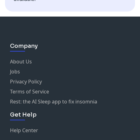
間を下さい。
む）、餓鬼（あの世で欲が満たされずに苦しむ）、畜生
後で、証人になってくれるかも知れません。
「蹴落とし社会を生きるには」を使って配信されていま
義雄まで
アートマンは保有しており、
https://www.youtube.com/user/kuwatayoshio/featured
（人間以外の生物）、修羅（人に生まれたが人の心を有し
弁護士が言うには、日記も証拠になるとの事です、
す。
※ご相談には極力応じたいと思いますが、ご返事までお時
この世での使命も知っている。
twitter:
ない非道の者）、人（常識を持った普通の人間）、天（地
間を下さい。
人が無心となった時、アートマンに帰っている。
よかったら、登録おねがいします。
https://twitter.com/kuwatayoshio
球にはない善人の暮らす世界）、声聞（出家し法を学ぶ
セクハラ・パワハラ問題で、一番、力になるのは協力者で
者）、縁覚（内省し悟りを目指す者）、菩薩（本来、仏だ
す。
メール:kuwatayoshio（アットマーク）gmail.com くわ
〇無我：我（アートマン）は人知を超えているという意
私のYouTubeチャンネルです。
が人間により近い者として現れる）、仏（完全なる解脱
ここで言う協力者とは、フリー労組などの社外協力者では
たよしお まで
味。
Company
https://www.youtube.com/user/kuwatayoshio/videos
者）
ありません。
※ご相談には極力応じたいと思いますが、ご返事までお時
「無」とは、固定観念を捨てよ、という事。
・法難かカルマであると見抜く
社内に居る協力者です。
間を下さい。
また、「我執を捨てよ」という解釈も出来る。
よかったら、登録おねがいします。
・負けなければ道は拓ける
About Us
同じ問題意識を持つ仲間です。
くわたよしおと地獄に堕ちたい（笑）という方は、こち
・ブラックな環境を脱する呪文
この場合、上司でも部下でも構いません。
らまで。
Jobs
〇無苦集滅道：般若心経にある句。
或囚禁枷鎖 手足被杻械 念彼観音力 釈然得解脱
あなたの味方になってくれそうな人がいたら、探しておい
苦集滅道に関する固定観念を捨てよ、との
Privacy Policy
一切皆苦
（わくじゅうきんかーさー しゅーそくひーちゅーか
て下さい。
twitter:
意。
い ねんぴーかんのんりき しゃくねんとくげだつ）
Terms of Service
会社の相談窓口に行く時に、一緒に行ってもらうと助かり
https://twitter.com/kuwatayoshio
祈りによってのみ、仏教真理に到達でき
或は囚われ、手枷足枷されたる時、彼の観音の力を念ず
ます。
Rest: the AI Sleep app to fix insomnia
る。
※ちなみに、以前、私は三崎無我というハンドルネームで
れば、釈然として解脱することを得ん。
私のYouTubeチャンネルです。
活動しておりました。
・守護霊について
Get Help
会社の相談窓口は、大企業においては、すでに設置されて
https://www.youtube.com/user/kuwatayoshio/videos
〇解脱（げだつ）：二度と輪廻を繰り返さない事。
「ひとり仏教の会」は休止中です。
いると思います。
解脱した者はブラフマンへ達する。
Help Center
中小企業でも、やがて相談窓口が設置されると思います。
よかったら、登録おねがいします。
しかし、従業員が三名しか居ないような零細企業に、相談
〇ブラフマン：バラモン教の概念。