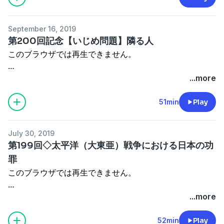
ぽよよ犬は、このポッドキャストのみのＤＪネームです。
ＳＮＳでは「くわたよしお」を名乗っております。
September 16, 2019
今回は、セクハラ・パワハラ対策について、思う所を語っ
第200回記念【いじめ問題】隣る人
てみたいと思います。
このブラウザでは再生できません。
私自身、パワハラ要件に該当する事案の被害者になってい
ます。
...more
これについては、慎重に反撃の機会を待っています。
今回は、タレントの中川翔子さんが紹介されていた「隣る
最低、相打ちには持って行けますが、出来れば、一方的な
人」（となるひと）について、解説しております。
51min
Play
勝利で終りたいので、その策を練っています。
「隣る人」とは、どういう人なのか、どういう意義がある
のか、そして、「隣る人」になるための注意点について、
今回は、セクハラ・パワハラがなぜ生じるのか？という社
July 30, 2019
相変わらず、滑舌不良でまくしたてております。
会学的、心理学的な話はしません。
第199回◇太平洋（大東亜）戦争における日本の功
セクハラ・パワハラを回避する為の実効的な対策と、相談
罪
（中川翔子さんは、いじめを経験され、ひきこもりに陥り
機関をご紹介します。
このブラウザでは再生できません。
ましたが、ネット上での見知らぬ大人との会話で心を支
え、やがてアイドルとして脚光を浴びました。彼女の
私は、人の性格というものに持論があります。
...more
『snow tears』は、女性ボーカル随一の泣き歌です）
人の性格は後天的に決まる要素が、極めて少なく、ほとん
・経済右翼→漢字で「右翼」：資本主義
どが、遺伝子によって決まってしまうというものです。
・経済左翼→漢字で「左翼」：共産主義（私は原始共産主
52min
Play
本日は、「蹴落とし社会を生きるには」の記念すべき、第