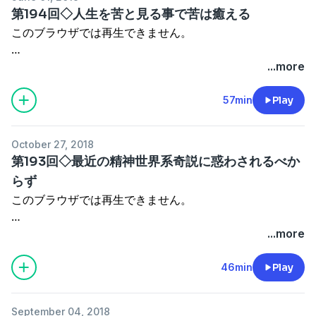
蹴落とし社会を生きるにはPart2 第145回◇一番わかり
・法帰依→南無妙法蓮華経
※ご相談には極力応じたいと思いますが、ご返事までお時
ですから、偏差値の高い大学の学生が、興味を抱いて入信
に相談し、慰謝料込みの退職金を請求し、退職するのが、
・解脱すれば、我々も神仏の仲間入りをする。
第194回◇人生を苦と見る事で苦は癒える
やすい神道の話
・内容に訂正あり。「キーボードと楽器」ではなく「キー
間を下さい。
私のYouTubeチャンネルです。
したわけです。
メンタル的にもよろしいと思います。
・ブラフマン＝大梵天＝涅槃＝彼岸＝神仏の住む世界
このブラウザでは再生できません。
http://poyoyoken2.seesaa.net/article/259968025.html
ボードとギター」です。
真言三昧流をやってみたい、という人もご相談下さい。
https://www.youtube.com/user/kuwatayoshio/video
「オーム」というのは、ヒンドゥー教では、最も尊重され
・アートマン＝自分の魂
どちらか一方でも構いませんので、（それなりに）上手
お金はいただきません。
ている、神々に呼びかけるマントラです。
・梵我一如：解脱し、アートマンがブラフマンと合一する
...more
ページの上のほうから、次の回に順次、進んで行けると思
な方、札幌か小樽でいらっしゃったらお知らせください。
よかったら、登録おねがいします。
私も唱えます。
◎れんごう：なんでも労働相談ホットライン
事。
〇川崎市登戸殺傷事件：２０１９年５月２８日の早朝、岩
います。
基本的なレベルのコードやスケールがわかっていて、作
掲示板「大梵天寺」お気軽に遊びに来て下さい。
つーか、絶対してね
オーム真理教も、一部は正しいんです。
・安楽座。
https://www.jtuc-rengo.or.jp/soudan/
崎隆一容疑者に、大人と子ども合わせて１９人が襲われ、
57min
Play
これはＰＣ表示の話なので、スマホだと、この通りに行く
曲が出来て、譜面に起こせるレベル。
http://daibontenji.ebo.jp/
でも、大半は間違っていたという事です。
・物質世界の一瞬は、霊の世界では数日にもなり得る。
小学６年生の女児と、外務省職員の男性（３９歳）が亡く
かどうか、わかりません。
プロ活動の有無を問いません。
パスワード benten
こうした所に相談するにも、以下の対策を実践するにも、
・アートマンは神々や、色々な人と交流しに行く。
なった。事件を起こした犯人・岩崎隆一容疑者は事件後に
三か月に一回しか配信されていない時もあります。
とりあえず、繰り返し観て（聴いて）欲しいという私の動
October 27, 2018
大切なのは証拠です。
・マントラを無心に唱えればアートマンは神仏と対話して
自身の首を切り自殺した。
twitter:
画です。
第193回◇最近の精神世界系奇説に惑わされるべか
あなたが、あまり人と話すのが上手で無ければ、なおさ
いる。
第175回と第194回が間違って、「蹴落とし社会を生きる
蹴落とし社会を生きるには 第1回【分析】人間の性質
https://twitter.com/kuwatayoshio
https://www.youtube.com/user/kuwatayoshio/videos
らず
ら、証拠が重要となります。
・人は人生の迷いを無くす為に宗教団体に入る。
〇アングリマーラ
にはPart2」ではなく、「蹴落とし社会を生きるには」を
http://poyoyoken.seesaa.net/article/96416742.html
・王（創価学会）仏（公明党）冥合。
このブラウザでは再生できません。
https://ja.wikipedia.org/wiki/%E3%82%A2%E3%83
使って配信されています。
私のYouTubeチャンネルです。
偉そうに語っていますが、私もまだまだです。
良く言われるのは、ボイスレコーダーを使う事です。
・私はれいわ新選組の野原善正さんを応援します、が、し
蹴落とし社会を生きるにはPart2 第145回◇一番わかり
https://www.youtube.com/user/kuwatayoshio/videos
ご一緒に学んで行きましょう。
非常に有効ではありますが、ボイスレコーダーを使ってい
かし。
...more
〇常楽我浄：大乗仏教でしばしば使われる述語。
やすい神道の話
る事が相手にバレますと、当然、相手は話をしなくなりま
・くわたよしおはチャンプルー（まぜこぜ）宗教。
・ニューエイジ
創価学会ではスローガン的なもの。
メール:kuwatayoshio（アットマーク）gmail.com くわ
http://poyoyoken2.seesaa.net/article/259968025.html
よかったら、登録おねがいします。
蹴落とし社会を生きるには 第1回【分析】人間の性質
す。
・「これが真理である」という書物は存在しない。
・輪廻転生からの解脱
46min
Play
常楽我浄は如来の悟りの世界を表すものであ
たよしお（ぽよよ犬）
http://poyoyoken.seesaa.net/article/96416742.html
そして、別の手段の嫌がらせに転ずるでしょう。
・くわたよしおの語る法（ダルマ）は研究と経験によるも
・生苦
り、
※ご相談には極力応じたいと思いますが、ご返事までお時
ページの上のほうから、次の回に順次、進んで行けると思
セクシャルハラスメントでは、直接身体を触るだけがセク
の。
・修行とはカルマを滅ぼす事
人生の指針とすべきものではない。
間を下さい。
います。
蹴落とし社会を生きるにはPart2 第145回◇一番わかり
September 04, 2018