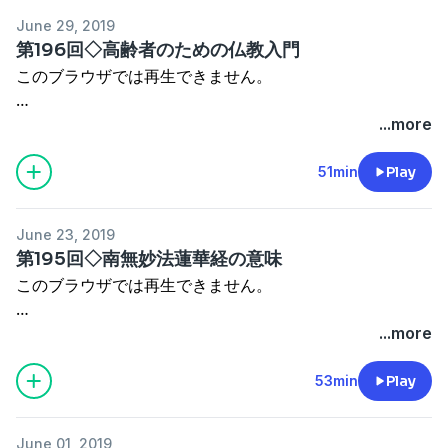
http://poyoyoken.seesaa.net/article/96416742.html
少々、面倒ですが、厚生労働省のウェブサイトより、セク
・犀の角の如くただ一人歩め（スッタニパータ）
June 29, 2019
ハラ・パワハラの法的定義を学び、出来れば、印刷して、
【内容】
・パートナーは互いに修行の妨（さまた）げになる。
蹴落とし社会を生きるにはPart2 第145回◇一番わかり
第196回◇高齢者のための仏教入門
自分に該当する箇所に線を引き、御守りのように持ち歩く
・マハトマ・ガンジー
やすい神道の話
このブラウザでは再生できません。
事が、身を守る為に重要な事と思います。
・2019年参議院議員選挙について。
・仏教＝自然との戦い
http://poyoyoken2.seesaa.net/article/259968025.html
・国はいつか必ず滅びる。
・八苦+孤苦＝九苦（きゅうく）
メール:kuwatayoshio（アットマーク）gmail.com く
...more
◎ハラスメント関係資料ダウンロード
・防衛よりも、今日を充実して生きる事が大事。
・ソールメイト
ページの上のほうから、次の回に順次、進んで行けると思
わたよしお（ぽよよ犬）
仏教を勉強されたいという高齢者の為の配信です。
・頭が腐れば、しっぽまで腐る。
https://www.no-
・妄想性障害
います。
※ご相談には極力応じたいと思いますが、ご返事までお時
高齢者のみならず、仏教入門者の方に是非、お聴きいただ
51min
Play
harassment.mhlw.go.jp/jinji/download/
・徳治政治＝仁政
・第三舞台「トランス」
これはＰＣ表示の話なので、スマホだと、この通りに行く
間を下さい。
きたい内容です。
・般若心経が成立した経緯。
・鴻上尚史
かどうか、わかりません。
真言三昧流をやってみたい、という人もご相談下さい。
どこかの宗教団体に所属していて、その教団に不信を抱い
セクハラ・パワハラ対策については、上司が加害者である
・苦集滅道（四聖諦）
・一緒に狂いませんか？
June 23, 2019
三か月に一回しか配信されていない時もあります。
お金はいただきません。
てらっしゃる方も、お聴き下さい。
ケースと、企業体のトップが加害者であるケースとでは異
・法（ダルマ）は神仏に直接聴くしかない。
・無頼派＝誰にも依存しない
第195回◇南無妙法蓮華経の意味
なります。
・釈迦滅後、長老達は皆、別々の法を説いて仏教界は分裂
・直葬
このブラウザでは再生できません。
第175回と第194回が間違って、「蹴落とし社会を生きる
掲示板「大梵天寺」お気軽に遊びに来て下さい。
オーム真理教の話が途中で終わってしまってますが、言い
企業体のトップが加害者である場合は、主君が加害者であ
した。
・天狗＝修験者の霊
にはPart2」ではなく、「蹴落とし社会を生きるには」を
（旧掲示板が消えてしまったので、引っ越ししておりま
たかったのは、
りますので、その問題が解決されたとしても、別の形で嫌
・長老ではなく、神仏に直接、法を聴こうとしたのが大乗
...more
使って配信されています。
す）
教祖の麻原は、比較的熱心に、仏教やヒンドゥー教を勉強
がらせをされる可能性があります。
仏教。
・創価学会
http://daibontenji.bbs.fc2.com
していまして、
例えば、「出向」です。
・人の脳は、法（ダルマ）を完全に理解し得るほどの容量
蹴落とし社会を生きるには 第1回【分析】人間の性質
・僧伽：仏教集団の事
53min
Play
仏教の目的も「現世利益」ではなく、「解脱」にあると知
これは企業命令ですので、事情が無い限り、法的に逆らえ
が無い。
http://poyoyoken.seesaa.net/article/96416742.html
・仏帰依→南無阿弥陀仏
メール:kuwatayoshio（アットマーク）gmail.com くわ
twitter:
っていた。
ません。
・人は解脱しない限り、法（ダルマ）の完全理解には至ら
・僧帰依→南無観世音菩薩
たよしお（ぽよよ犬）
https://twitter.com/kuwatayoshio
それなりに緻密な教義も持っていたのです。
企業体のトップが加害者であるケースの場合は、労働組合
ない。
June 01, 2019