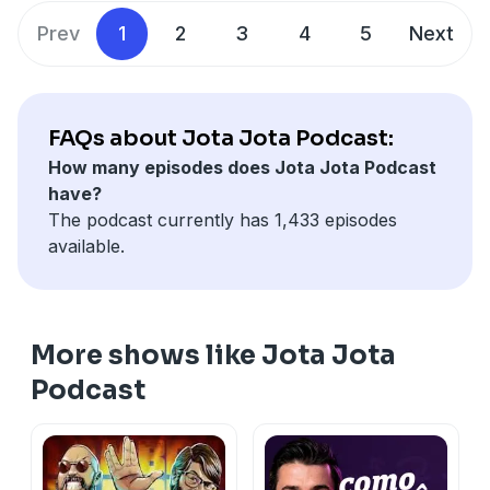
@jotajotapodcast
para quem já comprou de você.
#empreendedorismo #negocios #jotajotapodcast
Prev
1
2
3
4
5
Next
Faça uma nova oferta, aumente o valor da venda,
#joeljota #kakadiniz #pureelectric #nonstop
melhore seus processos e só depois invista energia
em conquistar novos clientes.
A ordem certa reduz custos, aumenta a margem e
FAQs about Jota Jota Podcast:
gera mais lucro.
How many episodes does Jota Jota Podcast
Quer vender mais, vender melhor e aumentar a
#resultado #performance #carreira #produtividade
have?
margem do seu negócio?
#trabalho #otrabalhodevolve
The podcast currently has 1,433 episodes
📲 Siga:
available.
@joeljota
@jotajotapodcast
More shows like Jota Jota
Podcast
#vendas #clientes #lucro #negócios #prosperus
#otrabalhodevolve