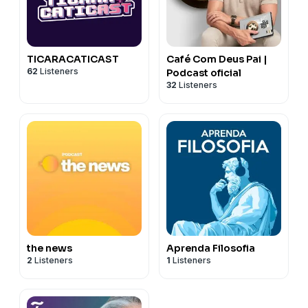
TICARACATICAST
Café Com Deus Pai |
62
Listeners
Podcast oficial
32
Listeners
the news
Aprenda Filosofia
2
Listeners
1
Listeners