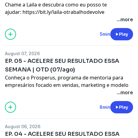
Chame a Laila e descubra como eu posso te
ajudar:
https://bit.ly/laila-otrabalhodevolve
Se você tivesse 15 minutos por dia, o que mudaria na
...more
sua vida? 📘 O Trabalho Devolve já está disponível
👉🏾
https://amzn.to/4am6PH5
5min
Play
8 de agosto.
Cumpra o Que Você Prometeu.
August 07, 2026
Combinou? Cumpra.
EP. 05 - ACELERE SEU RESULTADO ESSA
Falou que vai fazer? Faça!
SEMANA | OTD (07/ago)
Pare de colocar a culpa no atraso, nas circunstâncias
Conheça o Prosperus, programa de mentoria para
ou nas dificuldades. Compromisso também é fazer o
empresários focado em vendas, marketing e modelo
que precisa ser feito quando fica desconfortável.
de negócio:
https://bit.ly/whatsprosperus-sp
...more
Porque esforço, medo, cansaço e dor fazem parte da
vida.
7 de agosto.
8min
Play
📲 Siga:
Os 5 Passos da Máxima Performance.
@joeljota
@jotajotapodcast
August 06, 2026
Para encerrar a série, uma reflexão sobre os cinco
EP. 04 - ACELERE SEU RESULTADO ESSA
passos que sustentam grandes resultados: decisão,