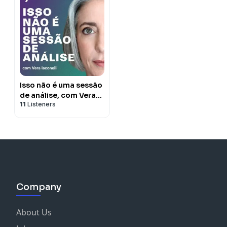
Isso não é uma sessão
de análise, com Vera
11
Listeners
Iaconelli
Company
About Us