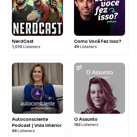
NerdCast
Como Você Fez Isso?
1,010
Listeners
49
Listeners
Autoconsciente
O Assunto
163
Listeners
Podcast | Vida interior
66
Listeners