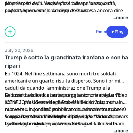
più semplici e più vaghe possibili: speranza, unità,
Scopri i corsi della New Media Academy, la scuola di
popolo, buon senso. Ad oggi nessuno sa ancora dire
podcasting e digital journalism di Chora e
cosa voglia fare davvero, ma tutti dicono che è molto
Will:
https://newmediacademy.com/
...more
gentile, lo chiamano Mr. Nice Guy. Di fronte al quadro
Learn more about your ad choices. Visit
internazionale e all’estrema destra, che è in testa ai
megaphone.fm/adchoices
9min
Play
sondaggi, la gentilezza potrebbe non bastare.
July 20, 2026
Trump è sotto la grandinata iraniana e non ha
ripari
Ep.1024: Nel fine settimana sono morti tre soldati
americani e un quarto risulta disperso. Sono i primi
caduti da quando l’amministrazione Trump e la
Repubblica islamica hanno raggiunto una tregua l’8
Gli inserti audio di questa puntata sono tratti da: video
aprile. Il presidente degli Stati Uniti è scivolato di
“CENTCOM: US service member killed in Iraq, remains
nuovo in un conflitto con l’Iran da cui vorrebbe poter
recovered in Jordan” pubblicato sul canale Youtube 10
scappare, ma non ha buone opzioni per farlo. Come
Tampa Bay News il 20 luglio 2026; video “Video appears
Scopri i corsi della New Media Academy, la scuola di
Lyndon Johnson che, ai tempi della guerra in Vietnam,
to show Iran strike on Jordan base that killed 2 US
podcasting e digital journalism di Chora e
disse: “Mi sento un autostoppista in Texas durante una
troops” pubblicato sul canale Youtube Associated
Will:
https://newmediacademy.com/
...more