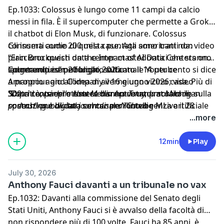
Ep.1033: Colossus è lungo come 11 campi da calcio
messi in fila. È il supercomputer che permette a Grok,
il chatbot di Elon Musk, di funzionare. Colossus
consuma come 200 mila case. Agli americani non
Gli inserti audio di questa puntata sono tratti da: video
piacciono questi data center mastodontici che stanno
“Erin Brockovich on the Impact of AI Data Centers on
spuntando come funghi, soltanto il 14 per cento si dice
Communities” pubblicato sul canale Youtube
ledgerenquirer, 20 luglio 2026.
a proprio agio all’idea di averne uno vicino casa. Più di
Amanpour and Company il 16 giugno 2026; video
300 città, paesi e contee hanno votato moratorie sulla
“Data center protesters disrupt Trump at Michigan
Scopri i corsi della New Media Academy, la scuola di
costruzione di data center per l’intelligenza artificiale
speech” pubblicato sul canale Youtube MLive il 28
podcasting e digital journalism di Chora e
di grandi dimensioni. E il 18 luglio ci sono state 142
luglio 2026; video “Elon Musk introducing Grok 4 (FULL
Will:
https://newmediacademy.com/
...more
proteste contro i data center, in contemporanea, in 42
VIDEO)” pubblicato sul canale Youtube Elon Musk
Learn more about your ad choices. Visit
stati su 50.
Editor il 10 luglio 2025; video “Is Elon Musk's
megaphone.fm/adchoices
12min
Play
Supercomputer Polluting Memphis? A Community
Fights Back” pubblicato sul canale Youtube TIME il 4
July 30, 2026
settembre 2025; video “xAI delays wastewater facility
Anthony Fauci davanti a un tribunale no vax
and faces new lawsuit | ABC24 This Week” pubblicato
Ep.1032: Davanti alla commissione del Senato degli
sul canale Youtube ABC24 Memphis il 20 aprile 2026;
Stati Uniti, Anthony Fauci si è avvalso della facoltà di
video “Hochul halts New York data center construction
non rispondere più di 100 volte. Fauci ha 85 anni, è