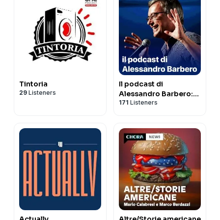
Tintoria
Il podcast di
29
Listeners
Alessandro Barbero:
171
Listeners
Lezioni e Conferenze
di Storia
Actually
Altre/Storie americane