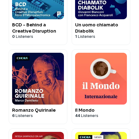
BCD - Behind a
Un uomo chiamato
Creative Disruption
Diabolik
0
Listeners
1
Listeners
Romanzo Quirinale
Il Mondo
6
Listeners
44
Listeners