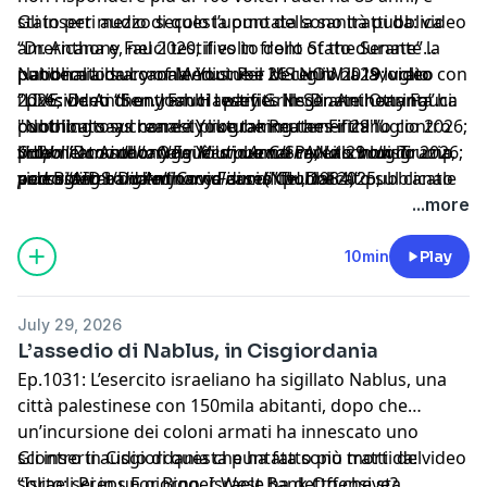
amid energy, cost and environmental concerns”
stato per mezzo secolo l’uomo della sanità pubblica
Gli inserti audio di questa puntata sono tratti da: video
pubblicato sul canale Youtube CBS News il 14 luglio
americana e, nel 2020, il volto dello Stato durante la
“Dr. Anthony Fauci testifies in front of the Senate”
2026; video “Protesters rally against data centers in
pandemia da coronavirus. Per decenni ha lavorato con
pubblicato sul canale Youtube MS NOW il 29 luglio
National Library of Medicine il 26 luglio 2019; video
Lansing” pubblicato sul canale Youtube WXYZ-TV
i presidenti di entrambi i partiti. Negli anni Ottanta ha
2026; video “Sen. Josh Hawley Grills Dr. Anthony Fauci:
“LIVE: Dr. Anthony Fauci testifies in Senate hearing”
Detroit | Channel 7 il 17 dicembre 2025; video “GrokTV
contribuito a creare il programma americano contro
"Nothing says honesty like taking the Fifth!"”
pubblicato sul canale Youtube Reuters il 29 luglio 2026;
Event-TEA Party Express Manchester: Amy Kramer
l’HIV nel mondo. Oggi è un uomo caduto in disgrazia,
pubblicato sul canale Youtube C-SPAN il 29 luglio 2026;
video “Dr. Anthony Fauci's journal reveals how Trump
Scopri i corsi della New Media Academy, la scuola di
Introduces Sarah” pubblicato sul canale Youtube
perseguitato da minacce di morte. Dal 2025,
video “AIDS/Dr. Anthony Fauci (NIH, 1984)” pubblicato
and Biden handled Covid cases” pubblicato sul canale
podcasting e digital journalism di Chora e
granitegrok il 6 settembre 2011; video “Hundreds
l’amministrazione Trump tenta di cancellare la sua
sul canale Youtube National Library of Medicine
Youtube NBC News il 29 luglio 2026; video “Dr. Fauci vs.
Will:
https://newmediacademy.com/
...more
protest new AI data centres planned for Vancouver”
eredità e di incastrarlo. Alcuni senatori trumpiani
Donald Trump” pubblicato sul canale Youtube Brut
Learn more about your ad choices. Visit
pubblicato sul canale Youtube CBC News il 24 maggio
hanno promesso che lo vedremo “dietro le sbarre”.
America il 8 luglio 2020; video “Trump contradicts
megaphone.fm/adchoices
10min
Play
2026; account Facebook NewsNation, 18 luglio 2026;
Fauci, slams reporter over drug” pubblicato sul canale
account X Robert J Salvador, 12 maggio 2026; account X
Youtube Associated Press il 20 marzo 2020; video
JOKAMRREDPILLZ, 3 luglio 2026; account Instagram
July 29, 2026
“President Trump Suggests ‘Injecting’ Disinfectant as
L’assedio di Nablus, in Cisgiordania
Coronavirus Cure | NBC New York” pubblicato sul
Ep.1031: L’esercito israeliano ha sigillato Nablus, una
canale Youtube NBC New York il 24 aprile 2020; video
città palestinese con 150mila abitanti, dopo che
“WATCH: Fauci testifies on COVID-19 origins and
un’incursione dei coloni armati ha innescato uno
response in GOP-led House hearing” pubblicato sul
scontro in Cisgiordania che ha fatto più morti del
Gli inserti audio di questa puntata sono tratti da: video
sito pbs.org il 3 giugno 2024.
solito: sei in un giorno. Israele ha detto che sta
“Israeli Preps For Bigger West Bank Offensive?