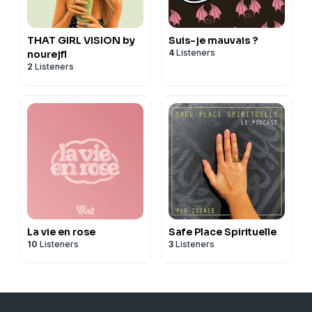
THAT GIRL VISION by
Suis-je mauvais ?
4
Listeners
nourejfl
2
Listeners
La vie en rose
Safe Place Spirituelle
10
Listeners
3
Listeners