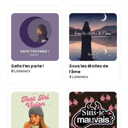
Safia t’en parle !
Sous les étoiles de
8
Listeners
l’âme
3
Listeners