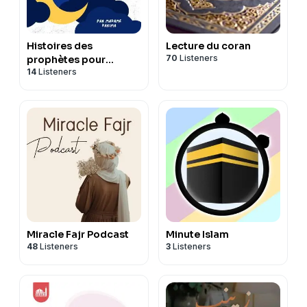
Histoires des
Lecture du coran
70
Listeners
prophètes pour
14
Listeners
enfants
Miracle Fajr Podcast
Minute Islam
48
Listeners
3
Listeners