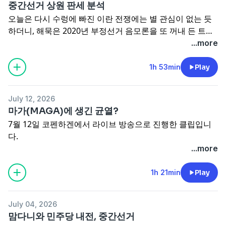
중간선거 상원 판세 분석
당이 후보 캠프와 조율해서 사용하는 자금의 지출도 제한할
오늘은 다시 수렁에 빠진 이란 전쟁에는 별 관심이 없는 듯
수 없다"는
대법원판결
이 또 한 번 논란에 불을 지폈습니다.
하더니, 해묵은 2020년 부정선거 음모론을 또 꺼내 든 트럼
정치에 돈이 더 많이, 더 널리, 무제한에 가깝게 쓰이면 민주
프 대통령의 망상에 관해 이야기해 봤습니다. 이어 트럼프가
...more
주의에 어떤 영향을 끼칠까요? 미국 정치자금법과 관련 규
이렇게 나올수록 더욱 요동치는 상원 중간선거 판세도 분석
제, 이를 둘러싼 찬반 의견을 자세히 짚었습니다.
해 봤습니다. 메인, 미시건, 오하이오, 알래스카 등 평소엔 경
1h 53min
Play
합주로 분류하기 애매한 곳에서도 왜 한치 앞을 내다 볼 수
없는 상황이 벌어졌는지 살펴봅니다.
July 12, 2026
마가(MAGA)에 생긴 균열?
7월 12일 코펜하겐에서 라이브 방송으로 진행한 클립입니
다.
미국과 트럼프는 어쩌다 월드컵에서 지나친 욕심을 부리다
...more
축구팬들의 원성을 사게 됐을까요? 트럼프 주변에 바른말을
하는 축구팬이 한 명만 있었어도 이런 일은 없었을 것 같아
1h 21min
Play
아쉽습니다. 이어 트럼프를 영원히, 무조건 지지할 것 같던
마가(MAGA) 진영 안에 최근에 왜 뚜렷한 균열이 생겼는지
July 04, 2026
점검해 봤습니다.
맘다니와 민주당 내전, 중간선거