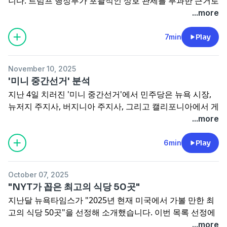
니다. 트럼프 행정부가 포괄적인 상호 관세를 부과한 근거로
"프린스턴에서 온 편지"
에 올리겠습니다.
삼은 국제경제비상권한법(IEEPA)에 대한 해석과 헌법이 의
...more
회에 위임한 권한을 대통령이 이렇게 마음대로 가져다 쓰는
게 정당한지 등 트럼프표 관세를 둘러싸고 구두변론에서 어
7min
Play
떤 이야기가 오갔는지 자세히 짚어봤습니다.
미국에서 대법원판결은 그 자체로 헌법에 준하는 효력을 갖
November 10, 2025
습니다. 우리나라 사법 체계에는 미국 대법원에 해당하는 권
'미니 중간선거' 분석
한을 지닌 기관이 없으므로, 대법원을 과소평가하기 쉽습니
지난 4일 치러진 '미니 중간선거'에서 민주당은 뉴욕 시장,
다. 예를 들어 '제아무리 대법원이라고 해봤자, 대통령이 마
뉴저지 주지사, 버지니아 주지사, 그리고 캘리포니아에서 게
음먹으면 뭐든 할 수 있는 거 아니야? 게다가 여당 의원들도
리맨더링을 허용하는 주민투표까지 모두 승리했습니다. 물
...more
대통령 말 한마디에 꼼짝 못 하는데?'라고 생각할 수 있지만,
론 가장 많은 이목을 끈 뉴욕 시장 선거에서 주류 민주당은
그건 미국 대법원의 위상을 잘 모르고 하는 말입니다.
위협을 느낄 수도 있는 민주적 사회주의자 조란 맘다니가 당
6min
Play
물론 이번 사건에서 대법원이 청구인의 주장을 받아들여 트
선되긴 했지만, 그래도 전체적으로 트럼프 대통령과 여당 공
럼프표 상호 관세를 좌초시키면, 트럼프 대통령은 또 어떻게
화당에 대한 심판 정서가 도드라진 선거였다고 할 수 있습니
든 기존에 발표했던 것과 최대한 비슷한 관세를 만들어내려
October 07, 2025
다.
고 방법을 찾을 겁니다. 그렇더라도 전례 없는 속도, 범위, 강
"NYT가 꼽은 최고의 식당 50곳"
아메리카노의 정치통 유혜영 교수의 한줄평은 "민주당은 이
도로 '제왕적 대통령'을 향해 달려가던 트럼프에게 처음으로
지난달 뉴욕타임스가
"2025년 현재 미국에서 가볼 만한 최
번 승리에 너무 도취되지 말 것, 공화당은 애써 별 일 아니라
미국 헌법이 제동을 걸게 되는 것만으로도 어떤 판결이 나오
고의 식당 50곳"
을 선정해 소개했습니다. 이번 목록 선정에
고 일축하지 말 것"이었습니다. 저는 한줄평은 없지만,
프린
든 이번 사건은 트럼프 2기 행정부의 운명은 말할 것도 없
참여한 기자/비평가들이 아예
뉴욕타임스 팟캐스트
에 출연
...more