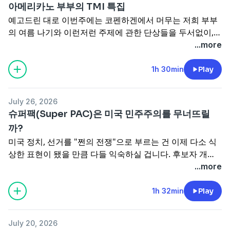
아메리카노 부부의 TMI 특집
예고드린 대로 이번주에는 코펜하겐에서 머무는 저희 부부
의 여름 나기와 이런저런 주제에 관한 단상들을 두서없이,
편하게, 마음껏 TMI 섞어 가며 풀어봤습니다.
...more
1h 30min
Play
July 26, 2026
슈퍼팩(Super PAC)은 미국 민주주의를 무너뜨릴
까?
미국 정치, 선거를 "쩐의 전쟁"으로 부르는 건 이제 다소 식
상한 표현이 됐을 만큼 다들 익숙하실 겁니다. 후보자 개인
이나 정당을 위해 돈을 모으고 이를 광고 등에 지출하는 조
...more
직을 정치행동위원회(Political Action Committee), 줄여서
팩(PAC)이라고 하는데, 이 앞에 뭔가 거대한 것인 느낌을 주
1h 32min
Play
는 슈퍼를 붙인 슈퍼팩이란 말 미국 정치를 소개하는 기사에
서 많이 들어보셨을 겁니다. 정치자금과 슈퍼팩은 이번 중간
July 20, 2026
선거를 앞두고도 어김없이 쟁점이 됐는데요, 지난달 말 "정