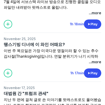
7월 4일에 서브스택 라이브 방송으로 진행한 클립을 오디오
파일만 내려받아 팟캐스트로 올립니다.
이번주부터 제가 "손석희의 12시"에 게스트로 출연해 미국
...more
정치에 관한 이야기를 전해드리게 됐는데요, 앞으로 종종 라
디오에서 못 다한 이야기나 뉴스레터로 보내드린 내용에 대
1h 18min
Play
한 코멘트 등으로 유혜영 교수와 함께 라이브 방송 진행하도
록 하겠습니다.
November 25, 2025
땡스기빙 디너에 이 와인 어때요?
이번 주 목요일은 가장 미국다운 명절이라 할 수 있는 추수
감사절(Thanksgiving)입니다. 연말 분위기가 나기 시작하
면서 친지, 친구들과 함께 파티도 잦아지는 시기인데요, 오
...more
늘은 뉴욕타임스에 와인 비평을 쓰는 에릭 아시모프가 쓴 글
"땡스기빙에 어울리는 와인 20선"
을 다시 추린 아메리카노
1h 17min
Play
의 와인 추천 에피소드입니다.
오늘만큼은 아메리카노의 정치통, 프린스턴대학교 정치학
November 17, 2025
과 교수 대신 "아마추어지만 전문가 뺨치는(!) 우리집 소믈
대법원 간 "트럼프 관세"
리에"로 분한 유혜영 선생님과 함께하는 와인 이야기, 많이
지난 두 편에 걸쳐 글로 쓴 이야기를 팟캐스트로도 풀어봤습
들어주세요. 따로 써둔 글은 부지런히 편집해서 내일 중에