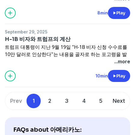
스턴에서 온 편지
에 썼던 이야기를 다시 한번 풀어봤습니다.
고, 미국 민주주의의 진로를 정하는 데도 결정적인 역할을
해서 어떤 기준으로, 어떻게 이 식당들을 엄선했는지 설명하
** 12/13: 무료 버전은 첫 단락 5분 분량만 올려둡니다.
서
하게 될 겁니다.
기도 했는데요, 추석 연휴를 맞아 "음식 비평의 세계"와 함
8min
Play
브스택 프린스턴에서 온 편지
를 구독해주시면, 모든 에피소
마지막에 '관세가 좌초되면 우리는 어떻게 해야 할까?'에 관
께 저희가 좋아하는 맛집들에 관해 이야기 나눠봤습니다.
드를 언제든 들으실 수 있습니다.
해 이야기를 나눴는데요, 특히 우리 정부는 '모든 걸 원점에
** 11/15: 무료 버전은 첫 단락 7분 분량만 올려둡니다.
서
서 다시 검토하고 협상할 수 있다'는 자세로 진짜 국익에 부
September 29, 2025
브스택 프린스턴에서 온 편지
를 구독해주시면, 모든 에피소
합하는 결과를 얻어내기 위해 철저히 대책을 세워둬야 합니
H-1B 비자와 트럼프의 계산
드를 언제든 들으실 수 있습니다.
다.
트럼프 대통령이 지난 9월 19일 "H-1B 비자 신청 수수료를
대법원판결이 나오면 다시 관련 소식을 전하겠습니다. 그때
10만 달러로 인상한다"는 내용을 골자로 하는 포고령을 발
까지는 뉴스레터 두 편과 이 팟캐스트 에피소드가 사안을 이
표했습니다. 수수료 인상률은 터무니없는, 트럼프다운 급작
...more
해하는 데 도움이 되면 좋겠습니다. 질문과 코멘트 늘 기다
스러운 발표였지만, H-1B 비자 제도는 실제로 원래 취지와
리고 있습니다.
americaknow2020@gmail.com
으로 많이
달리 남용된 측면이 있었습니다.
10min
Play
보내주세요!
트럼프 대통령의 강압적인 정책은 기존에 만연한 아웃소싱,
** 12/13: 무료 버전은 첫 단락 5분 분량만 올려둡니다.
서
IT 스태핑 기업들의 제도 남용 문제를 해결하는 데는 효과가
브스택 프린스턴에서 온 편지
를 구독해주시면, 모든 에피소
있을지 모르지만, 오히려 기업들의 해외 이전을 부추겨 실제
Prev
1
2
3
4
5
Next
드를 언제든 들으실 수 있습니다.
미국인 노동자들에게 도움이 될지는 미지수입니다.
** 11/8: 무료 버전은 첫 단락 9분 분량만 올려둡니다.
서브
스택 프린스턴에서 온 편지
를 구독해주시면, 모든 에피소드
를 언제든 들으실 수 있습니다.
FAQs about 아메리카노: