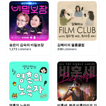
송은이 김숙의 비밀보장
김혜리의 필름클럽
1,272
Listeners
238
Listeners
영혼의 노숙자
비혼세: 본격 비혼라이프 가