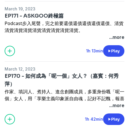
Join Hocc Membership site
:
goomomoon.com
黃詠詩
Facebook :
bit.ly/wongwingsze
March 19, 2023
Patreon
:
https://bit.ly/8porpatreon
Payme
:
EP171 - ASKGOO終極篇
bit.ly/paymegoo
Payme QR code
:
Podcast步入尾聲，完之前要還債還債還債還債還債、清貨
bit.ly/paymegooQRcode
Paypal
:
paypal.me/hall1c
清貨清貨清貨清貨清貨清貨清貨清貨。
Show Links :
嚟最後的ASKGOO!
...more
JOIN HOCC's Email list! :
bit.ly/hoccviplist
黃詠詩
Support our channel! :)
Facebook :
bit.ly/wongwingsze
Join Hocc Membership site
:
goomomoon.com
黃詠詩
1h 13min
Play
Patreon
:
https://bit.ly/8porpatreon
Payme
:
bit.ly/paymegoo
Payme QR code
:
March 12, 2023
bit.ly/paymegooQRcode
Paypal
:
paypal.me/hall1c
EP170 - 如何成為「呢一個」女人？（嘉賓：何秀
Show Links :
萍）
JOIN HOCC's Email list! :
bit.ly/hoccviplist
黃詠詩
作家、填詞人、煮持人、進念創團成員，多重身份嘅「呢一
Facebook :
bit.ly/wongwingsze
個」女人，用「享樂主義印象派自由魂，記好不記醜，報喜
不報憂。」去形容自己。
...more
一個女人的生活，時刻活出自我與自由。
Support our channel! :)
1h 42min
Play
Join Hocc Membership site
:
goomomoon.com
黃詠詩