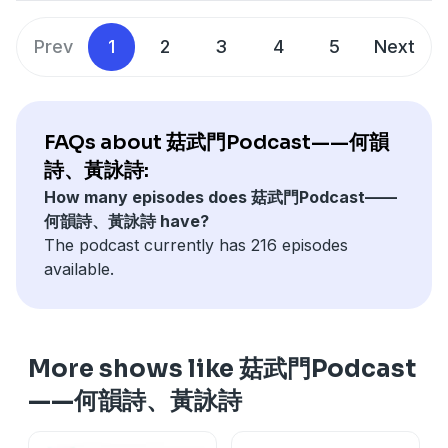
重重。到今日仍然堅持喺香港繼續拍電影，就因為一句：
「我唔想睇死自己。」
Prev
1
2
3
4
5
Next
堅持做對的事，用行動選擇無懼。
Support our channel! :)
Join Hocc Membership site
:
goomomoon.com
黃詠詩
Patreon
:
https://bit.ly/8porpatreon
Payme
:
FAQs about 菇武門Podcast——何韻
bit.ly/paymegoo
Payme QR code
:
詩、黃詠詩:
bit.ly/paymegooQRcode
Paypal
:
paypal.me/hall1c
How many episodes does 菇武門Podcast——
Show Links :
何韻詩、黃詠詩 have?
JOIN HOCC's Email list! :
bit.ly/hoccviplist
黃詠詩
The podcast currently has 216 episodes
Facebook :
bit.ly/wongwingsze
ASKGOO-問問題/發表意
available.
見 :
bit.ly/askgoogleform
More shows like 菇武門Podcast
——何韻詩、黃詠詩