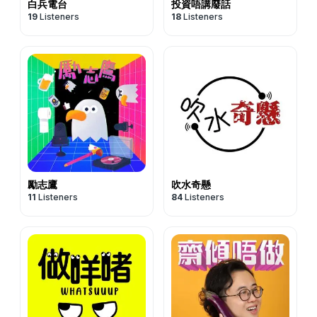
白兵電台
投資唔講廢話
19
Listeners
18
Listeners
勵志鷹
吹水奇懸
11
Listeners
84
Listeners