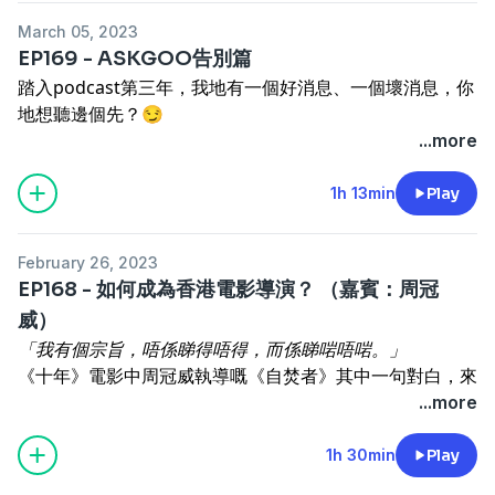
Patreon
:
https://bit.ly/8porpatreon
Payme
:
March 05, 2023
bit.ly/paymegoo
Payme QR code
:
EP169 - ASKGOO告別篇
bit.ly/paymegooQRcode
Paypal
:
paypal.me/hall1c
踏入podcast第三年，我地有一個好消息、一個壞消息，你
Show Links :
地想聽邊個先？😏
JOIN HOCC's Email list! :
bit.ly/hoccviplist
黃詠詩
Support our channel! :)
...more
Facebook :
bit.ly/wongwingsze
ASKGOO-問問題/發表意
Join Hocc Membership site
:
goomomoon.com
黃詠詩
見 :
bit.ly/askgoogleform
Patreon
:
https://bit.ly/8porpatreon
Payme
:
1h 13min
Play
bit.ly/paymegoo
Payme QR code
:
bit.ly/paymegooQRcode
Paypal
:
paypal.me/hall1c
February 26, 2023
Show Links :
EP168 - 如何成為香港電影導演？ （嘉賓：周冠
JOIN HOCC's Email list! :
bit.ly/hoccviplist
黃詠詩
威）
Facebook :
bit.ly/wongwingsze
ASKGOO-問問題/發表意
「我有個宗旨，唔係睇得唔得，而係睇啱唔啱。」
見 :
bit.ly/askgoogleform
《十年》電影中周冠威執導嘅《自焚者》其中一句對白，來
自周冠威一次遊行中同學生講嘅一句話，多年來一直被佢佢
...more
本人堅守。
由第一套電影《一個複雜故事》，到今年要集資先可以完成
1h 30min
Play
嘅《一人婚禮》，周冠威電影生涯經歷起起伏伏、沿途困難