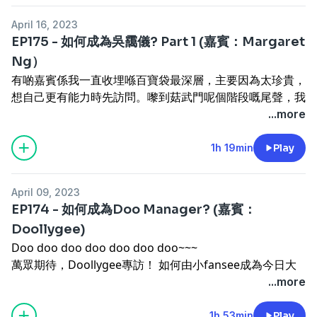
Patreon
:
https://bit.ly/8porpatreon
Payme
:
April 16, 2023
bit.ly/paymegoo
Payme QR code
:
EP175 - 如何成為吳靄儀? Part 1 (嘉賓：Margaret
bit.ly/paymegooQRcode
Paypal
:
paypal.me/hall1c
Ng）
Show Links :
有啲嘉賓係我一直收埋喺百寶袋最深層，主要因為太珍貴，
JOIN HOCC's Email list! :
bit.ly/hoccviplist
黃詠詩
想自己更有能力時先訪問。嚟到菇武門呢個階段嘅尾聲，我
Facebook :
bit.ly/wongwingsze
地都無得再躲避，有請最後一位嘉賓，超級重量級嘅
...more
————————Margaret!!!! 吳靄儀一生堪稱平淡中帶有
不平凡，一位佢口中嘅「鄉下妹」，大圍成長，到大學時期
1h 19min
Play
決定去外國修讀哲學，多年後（三十幾歲）再轉攻法律系。
港英時期喺多份中英語報章撰寫時事專欄，其後因受同行推
April 09, 2023
崇，參選立法局功能界別法律界議席，當選後展開十七年議
EP174 - 如何成為Doo Manager? (嘉賓：
員生涯。
Doollygee)
現年七十五歲嘅吳靄儀，仍然活力滿滿，看待事物眼光清
Doo doo doo doo doo doo doo~~~
澈。同時仍然對世界好奇、帶有童真。呢個訪問對我嚟講好
萬眾期待，Doollygee專訪！ 如何由小fansee成為今日大
珍貴，希望大家都能從中吸取人生智慧及營養。
名鼎鼎嘅Doo manager，當中嘅掙扎同辛酸又係點，今集
...more
Guest Links :
吉祥物變嘉賓，等佢自己解開大家嘅疑團。
【新開張！】支持吳靄儀Patreon :
Support our channel! :)
1h 53min
Play