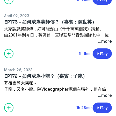
https://patreon.com/MargaretNg
Join Hocc Membership site
:
goomomoon.com
黃詠詩
Support our channel! :)
Patreon
:
https://bit.ly/8porpatreon
Payme
:
Join Hocc Membership site
:
goomomoon.com
黃詠詩
April 02, 2023
bit.ly/paymegoo
Payme QR code
:
Patreon
:
https://bit.ly/8porpatreon
Payme
:
EP173 - 如何成為英師傅？（嘉賓：鍾世英）
bit.ly/paymegooQRcode
Paypal
:
paypal.me/hall1c
bit.ly/paymegoo
Payme QR code
:
大家認識英師傅，好可能要由《千千萬萬個我》講起。
Show Links :
bit.ly/paymegooQRcode
Paypal
:
paypal.me/hall1c
由2001年到今日，英師傅一直喺菇掌門音樂團隊其中一位
JOIN HOCC's Email list! :
bit.ly/hoccviplist
黃詠詩
Show Links :
最中堅成員，由早年嘅First同hocc2開始已經創作不少主打
...more
Facebook :
bit.ly/wongwingsze
JOIN HOCC's Email list! :
bit.ly/hoccviplist
黃詠詩
作品，例如《未來》、《迷你與我》、《喜歡喜歡你》、
Facebook :
bit.ly/wongwingsze
《你是八十年代》等，編曲同結他部分就更不在話下。
1h 6min
Play
平時甚寡言嘅英師傅，創作嘅歌曲風格多變，時而rock爆
時而少女心，今次（被逼）成為我地收檔前最後嘅幾位嘉
March 26, 2023
賓，就等我地嚟剖釋吓佢創作嘅心路歷程啦！
EP172 - 如何成為小龍？（嘉賓：子龍）
Support our channel! :)
幕後團隊大揭秘～
Join Hocc Membership site
:
goomomoon.com
黃詠詩
子龍，又名小龍。除Videographer呢個主職外，佢亦係一
Patreon
:
https://bit.ly/8porpatreon
Payme
:
個浪子，喺雪山上衝浪，亦會努力透過生活同工作尋覓自己
...more
bit.ly/paymegoo
Payme QR code
:
真係想要嘅事物。 趁住我地嘅暫別，就俾大家認識吓一路
bit.ly/paymegooQRcode
Paypal
:
paypal.me/hall1c
喺鏡頭後嘅子龍！
1h 28min
Play
Show Links :
Support our channel! :)
JOIN HOCC's Email list! :
bit.ly/hoccviplist
黃詠詩