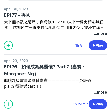
April 30, 2023
EP177 - 再見
天下無不散之筵席，係時候move on去下一樣更精彩嘅任
務！ 感謝所有一直支持我地呢個節目嘅各位，我地有緣再
見！
...more
Support our channel! :)
Join Hocc Membership site
:
goomomoon.com
黃詠詩
1h 8min
Play
Patreon
:
https://bit.ly/8porpatreon
Payme
:
bit.ly/paymegoo
Payme QR code
:
April 23, 2023
bit.ly/paymegooQRcode
Paypal
:
paypal.me/hall1c
EP176 - 如何成為吳靄儀? Part 2 (嘉賓：
Show Links :
Margaret Ng）
JOIN HOCC's Email list! :
bit.ly/hoccviplist
黃詠詩
繼續超級重量級壓軸嘉賓————————吳靄儀！！！
Facebook :
bit.ly/wongwingsze
p.s. 記得聽返part 1！
Guest Links :
...more
支持吳靄儀Patreon :
https://patreon.com/MargaretNg
Support our channel! :)
1h 24min
Play
Join Hocc Membership site
:
goomomoon.com
黃詠詩