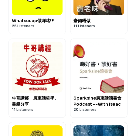
Whatsuuup做咩啫!?
齋傾唔做
25
Listeners
11
Listeners
牛哥講經丨廣東話哲學、
Sparksine廣東話讀書會
書籍分享
Podcast --With Isaac
11
Listeners
20
Listeners