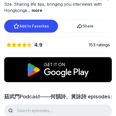
Sze. Sharing life tips, bringing you interviews with
Hongkonge
...
more
Add to Favorites
Share
4.9
153 ratings
菇武門Podcast——何韻詩、黃詠詩 episodes: