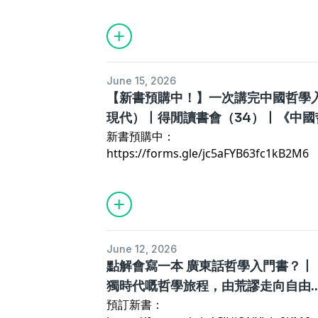
試抽取佢哋背景嘅特徵，咁就會發現兩者
當你聽到「尼采」呢個名，第一時間會諗
面。例如柏拉圖的洞穴比喻，有人走出洞
牛哥說，他理解的儒家毫不樂觀，甚至帶
加入讀物農莊，一齊閱讀，一齊討論！
https://bit.ly/3Cknf1m🎧 KKBOX：https:
「以文學翅膀思考」：雖然莊子同沙特都
言，定係尼采本人癲咗？無論你對尼采嘅
這未必能完整說明柏拉圖，卻足以刺激一
為世界美好，所以相信人心；相反，是因
https://www.patreon.com/cowgortalk
者所使用嘅文學方式有所不同。劉指出莊
我哋今日仲會聽聞過尼采嘅思想。
牛哥關心的，正是這種讓年輕人好奇的契
上帝、未來人或超越意志替我們安排秩序
【文稿可於Patreon免費閱讀】
浪漫主義文學家」，而沙特就係存在主義
曾經有一段時間，尼采思想成為咗西方世
現。西方哲學有不少成功的入門故事，但
立秩序，嘗試愛護他人。
成為頻道會員並獲得福利
期，尼采嘅「超人」、「權力意志」等概
史：清晰、準確，卻少了故事帶來的牽引
這個說法，也回應了《致間生》的整條思
支持牛某製作更多內容
June 15, 2026
源。有一張著名嘅歷史相片，顯示希特拉
莊子、宋明理學放到讀者面前，對沒有背
荒謬，神話顯示人需要以故事面對荒謬，
【新書預購中！】一次講完中國哲學
【聽Podcast】🎧 Apple Podcast：
喺尼采嘅半身雕像前深情凝視。
因此，《致間生》不是單純介紹哲學概念
學，人心成為對荒謬的一種回答。孤獨因
https://podcasts.apple.com/podcast/id
現代）丨得閒讀書會（34）丨《中國
納粹黨透過報紙同宣傳品，向德國民眾植
人進入的故事之中。它希望成為踏腳石，
孤獨是可以的，孤獨甚至可以是好東西。
https://open.spotify.com/show/0yFR7Y
新書預購中：
承人」嘅錯覺，以此進行政治洗腦。希特
／／
問題不是別人的。正因為問題不能外判，
https://bit.ly/3Cknf1m🎧 KKBOX：https:
https://forms.gle/jc5aFYB63fc1kB2M6
熱。1920年代，當希特拉喺獄中嘅時候
全文請參閱
https://delisver.com/creat
就像《致間生》，是牛哥多年來孤獨的結
斷……
品，像一張地圖，把過去五年的聲音、閱
中國哲學集數目錄：
https://www.patreo
本集章節：00:00 開講🐮 Follow IG：
在一起。
zhe-ji-156585043?
https://www.instagram.com/cowgorta
它是給間生的信，也像是牛哥寫給過去自
utm_medium=clipboard_copy&utm_sour
加入讀物農莊，一齊閱讀，一齊討論！
能曾經在夜裡望向某種無邊的黑暗，感到
開始 00:00目錄：漢 02:00魏晉 05:52唐 10
https://www.patreon.com/cowgortalk
年之後，他沒有把孤獨抹去，用廣東話把
June 12, 2026
－牟宗三 45:00－唐君毅 50:43當代學者
【文稿可於Patreon免費閱讀】
程。
點解會寫一本 廣東話哲學入門書？丨
點直播（如有字幕，字幕由ai生成，我無
成為頻道會員並獲得福利
獨時代嘅哲學旅程，由荒謬走向自由....
用）閱讀材料：《中國哲學集數目錄》🐮 Fol
全文請參閱
⁠https://delisver.com/creat
預訂新書：
https://www.instagram.com/cow
【聽Podcast】🎧 Apple Podcast：