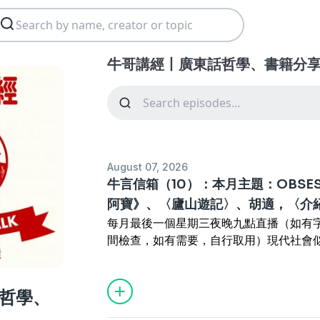
牛哥講經丨廣東話哲學、書籍分享 ep
August 07, 2026
牛言信箱（10）：本月主題：OBSE
阿寶》、〈廬山遊記〉、胡適，〈介
每月最後一個星期三夜晚九點直播（如有字
間檢查，如有需要，自行取用）現代社會似乎唔
概念，如果將obsession翻譯成書面語
「沉迷」。仲記得細細個啲大人因為細路
係唔好嘅事。其實，大人依然要小朋友「
哲學、
要「著迷」、「沉迷」於考試。所以，唔