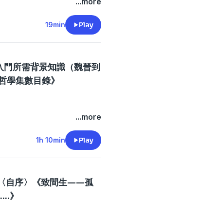
有相當多可以對比嘅地方。
起咩？係「上帝已死」嘅宣
...more
穴，看見光，看見彩色世界。
有濃厚悲劇性質。儒家不是因
//bit.ly/3RneS9t
以文學為手段呈現思想，但兩
印象係點，你或者都應該興幸
個年輕人渴求更多知識。
為世界殘破，人沒有一個外在
子係「莊子是中國古代第一個
19min
Play
機，如何在中國哲學中重新出
，所以只能回到人心，嘗試建
嘅文學流派領袖。
界嘅禁忌。因為喺納粹德國時
中國哲學一不小心就變成哲學
念，被奉為法西斯主義嘅泉
。若只是直接把孔子、老子、
想路線。科學讓人看見宇宙的
到訪魏瑪嘅尼采檔案館時，企
景的人來說，實在難以貫連。
宗教曾經承托意義，而到了哲
入門所需背景知識（魏晉到
，嘗試把思想放回可以被年輕
此不再只是負面狀態。
...🎧 Spotify：
哲學集數目錄》
入「元首係偉大哲學家思想繼
也希望成為同路人。
因為人在孤獨，才會真正感到
K...🎧 Google Podcast：
拉對尼采嘅喜愛，並唔只有狂
人心才有被召喚的可能。
//bit.ly/3RneS9t
，佢博覽群書，更作出以下評
ion/dbznWioqFEgWf6ti6RJo
晶。它不是從零開始的單一作
...more
讀、思考與廣東話書寫重新連
n.com/posts/zhong-guo-
1h 10min
Play
lk🐂
己的信。那個過去的自己，可
ce=copyLink&utm_campaign=postshare_creator&utm_cont
孤獨，感到世界沒有答案。多
:57宋明 16:26清 39:02新儒家
它寫成一段可被他人聽見的旅
－鄭宗義 54:54逢星期三夜晚九
〈自序〉《致間生——孤
時間檢查，如有需要，自行取
..》
low IG：
ion/dbznWioqFEgWf6ti6RJo
gortalk🐂 加入讀物農莊，一齊閱