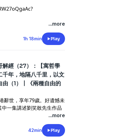
實乃站立在一層又一層文化沉
/hRW27oQgaAc?
了，多年之後，牛哥會選擇以
並唔係表示一種矛盾，而係視
太簡單，它就不再是原本那件
學史》嘅其中一位作者，關東
教嘅視角睇嚟，佢嘅論述當中
...more
東話。廣東話只是每天使用的
井圭介（高井啓介）嘅文章，
佢嘅一神論形態又係當時中東
訓練他用書面語寫作，也訓練
睇下一同觀賞兩個創世故事，
1h 18min
Play
外。
學思想是否仍能在現今可行？
《世界哲學史》嘅其中一位作
認真的文章。那一刻，他想起
與社交平台的時代，哲學傳遞
什、尼夏馬、魯阿巴嘅意思。
系教授高井圭介（高井啓介）
平日用廣東話思考，為何寫作
現代西方嘅靈魂觀係非常唔
靈魂〉，藉由「巴比倫之囚」
解經（27）：【寓哲學
。
文明，一邊提出咗一種嶄新嘅
或句子，再轉成書面語。這個
有其必要，也有很多人已經在
二千年，地隔八千里，以文
撼人心嘅世界觀。
。尤其對哲學寫作而言，這一
紹一個概念，這些都能讓人知
自由（1）丨《兩種自由的
理位置。再由《創世紀》嘅言
，是思考過程。
，我哋會講埋《創世紀》對靈
地方色彩，不是反叛姿態，是
事。牛哥不是拒絕媒介，不是
晨喺香港辭世，享年79歲。好遺憾未
的語言。
失去深度。
容包括以下部分：
其中一集講述劉笑敢先生作品
像。廣東話可以日常，也可以
習慣的人突然變成讀者，而是
最終第一聖殿被徹底摧毀嘅歷
...more
。
它像一盞燈，讓同路人知道：
有極大不同，但他們都代表了
，令到整個猶太文化收到眾多
知識分子在社會現實生活中找
42min
Play
口」再推前一步，成為「我手
探索」