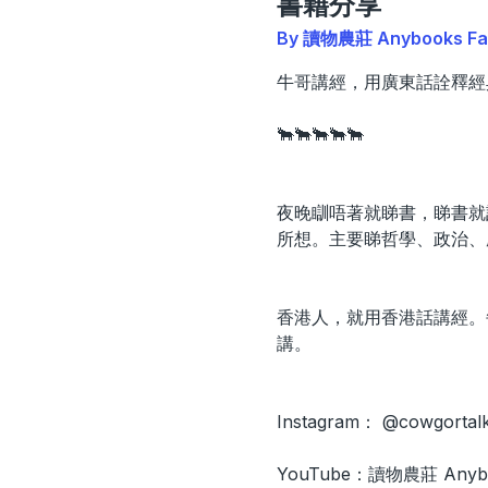
書籍分享
By 讀物農莊 Anybooks F
牛哥講經，用廣東話詮釋經
🐂🐂🐂🐂🐂
夜晚瞓唔著就睇書，睇書就
所想。主要睇哲學、政治、
香港人，就用香港話講經。
講。
Instagram： @cowgortal
YouTube：讀物農莊 Anybo