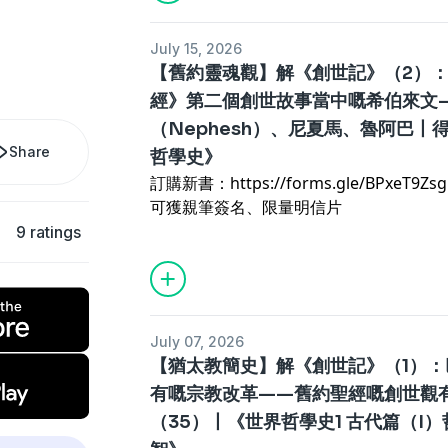
＊請原諒我呢集把聲收得唔好＊
病，有難處，但仍然有熱血，有一種普通
戈登寫咗一篇訪問稿，非常感激，引述如
牛哥提到「間生」名字的真正秘密，要到
July 15, 2026
／／
令《致間生》對一眾讀者而言，像一封慢
【舊約靈魂觀】解《創世記》（2）
牛哥談《致間生》：
五、由科學、神話、宗教，到中國哲學：
經》第二個創世故事當中嘅希伯來文
廣東話書、孤獨與寫給年輕人的信
《致間生》先談科學，再談神話與宗教，
（Nephesh）、尼夏馬、魯阿巴丨
一句 Podcast 開場白，後來成為一本
看似奇特的安排，來自牛哥多年 Podcas
Share
今年，香港知名的哲學 Podcast 《牛
接講孔子，想講中國哲學便直接進入主題
哲學史》
子盒作室」合作，出版以廣東話書寫的哲
聽，只因缺少進入的脈絡。牛哥用吃飯比
訂購新書：
https://forms.gle/BPxeT9Z
哲學旅程，由荒謬走向自由⋯⋯》。這是
哲學，前面便需要前菜和湯。現代人未必
可獲親筆簽名、限量明信片
驗：此書以廣東話為書寫語言，每章哲學
，所以不能一開始就從宗教開始；還要再
9 ratings
Podcast ，在紙本與聲音之間建立新的
科學給現代人一個冷峻的宇宙圖像：世界
原片：
https://youtube.com/live/ngz1i
《牛哥講經》數以千計小時的內容，如何
孤獨。這種孤獨不是錯覺，而是現代人生
縮到近四百頁的厚度，成為其知識世界的
後，必然感到的空曠。
如果你問亞當，佢有無靈魂，佢好可能會
話，廣東話作為哲學表述的語言，又有什
科學能描述世界，不等於能回答關於意義
非什。
July 07, 2026
怎樣一反西方傳統哲學史的時代順序，從
圖回答，神話曾以形象承托人的恐懼與希
你可能會覺得牛頭唔搭馬嘴，但咁係因為
【猶太教簡史】解《創世記》（1）
學，重新組織一條給現代讀者進入思想的
新放到人的心上。
不過，講解希伯來文之前，我哋首先要延
「廣東話對我來說，是最直接、最沒有修
有嘅宗教改革——舊約聖經嘅創世觀
因此，《致間生》看似談很多東西，其實
界，到底係點樣嘅故事？
一、廣東話非裝飾，是思考發生的地方
神的世界、神尚未被問題化的世界；開始
（35）丨《世界哲學史1 古代篇（I
如果我哋細心留意一下《創世記》第一、
「歡迎大家返嚟《牛哥講經》，《牛哥講
今日，人帶著科學所展示的荒謬感，重新
有兩個創世故事——一個係先造世界，再