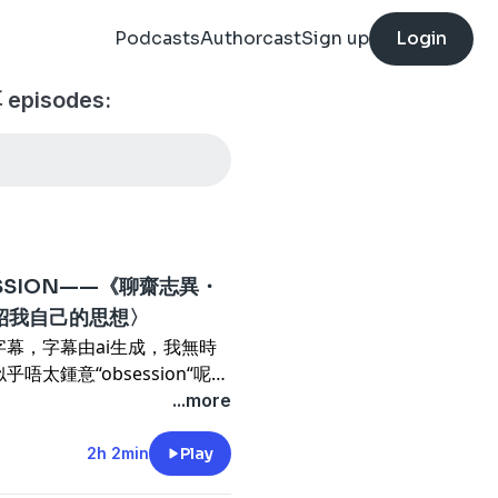
Podcasts
Authorcast
Sign up
Login
isodes:
SSION——《聊齋志異・
紹我自己的思想〉
幕，字幕由ai生成，我無時
太鍾意“obsession“呢個
，大概係「成癮」、「著迷」、
...more
仔打機，覺得係沉迷、上癮，
著迷」、「沉迷」，只不過係
2h 2min
Play
可以「沉迷」睇課外書，但要