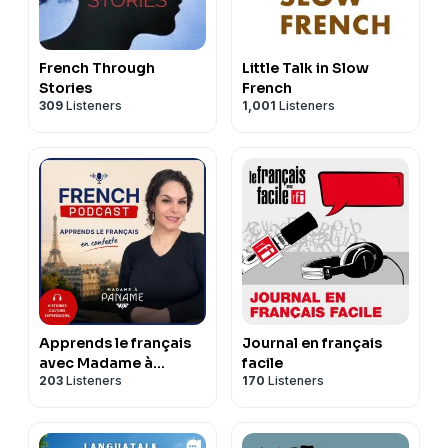
French Through
Little Talk in Slow
Stories
French
309
Listeners
1,001
Listeners
Apprends le français
Journal en français
avec Madame à
facile
203
Listeners
170
Listeners
Paname (French
Podcast)