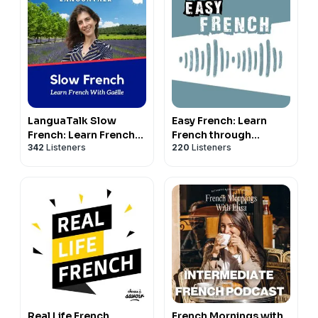
LanguaTalk Slow
Easy French: Learn
French: Learn French
French through
342
Listeners
220
Listeners
With Gaëlle | French
authentic
podcast for A2-B1
conversations |
Conversations
authentiques pour
apprendre le français
Real Life French
French Mornings with