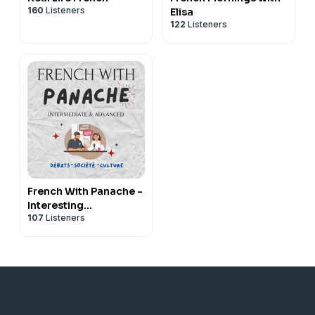
160
Listeners
Elisa
122
Listeners
French With Panache -
Interesting
107
Listeners
Conversations in Real
French