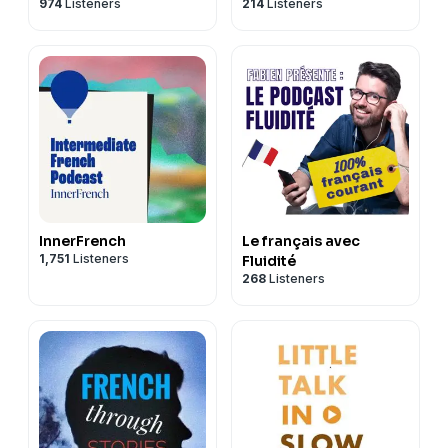
974
Listeners
214
Listeners
Français avec Pierre
InnerFrench
Le français avec
1,751
Listeners
Fluidité
268
Listeners