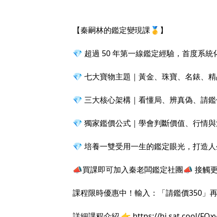
【秦嗣林的鑑定變現課🥇】
💎 超過 50 年第一線鑑定經驗，首度系統
💎 七大寶物主題｜黃金、珠寶、名錶、
💎 三大核心架構｜看懂局、辨真偽、請鑑
💎 獨家鑑價公式｜學會判斷價值、行情
💎 培養一雙受用一生的鑑定眼光，打造
📣買課即可加入秦老闆鑑定社團📣 接觸
課程限時優惠中！輸入：「請鑑價350」再折
詳細課程介紹 👉
https://hi.sat.cool/FOxy