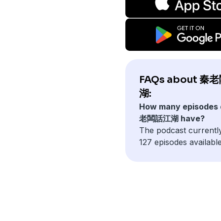
FAQs about 
湖:
How many episodes
老闆話江湖 have?
The podcast currentl
127 episodes available