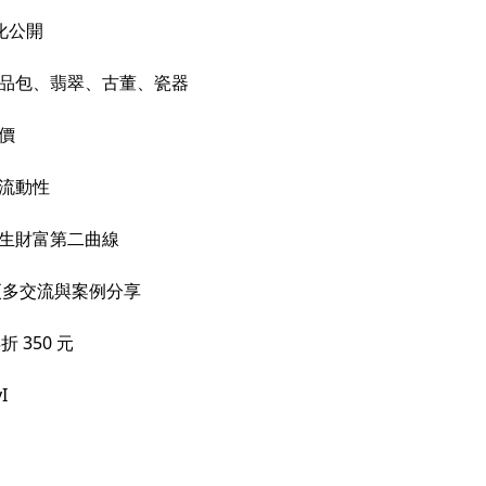
化公開
精品包、翡翠、古董、瓷器
價
與流動性
人生財富第二曲線
更多交流與案例分享
 350 元
I