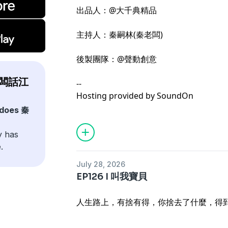
出品人：@大千典精品
主持人：秦嗣林(秦老闆)
後製團隊：@聲動創意
秦老闆話江
--
Hosting provided by
SoundOn
 does 秦
y has
.
July 28, 2026
EP126 I 叫我寶貝
人生路上，有捨有得，你捨去了什麼，得