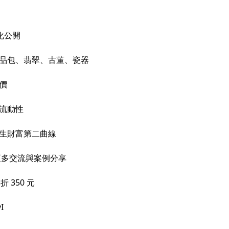
化公開
精品包、翡翠、古董、瓷器
價
與流動性
人生財富第二曲線
更多交流與案例分享
 350 元
I