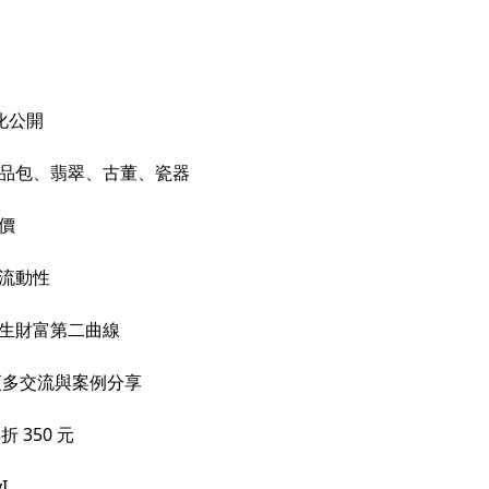
化公開
精品包、翡翠、古董、瓷器
價
與流動性
人生財富第二曲線
更多交流與案例分享
 350 元
I