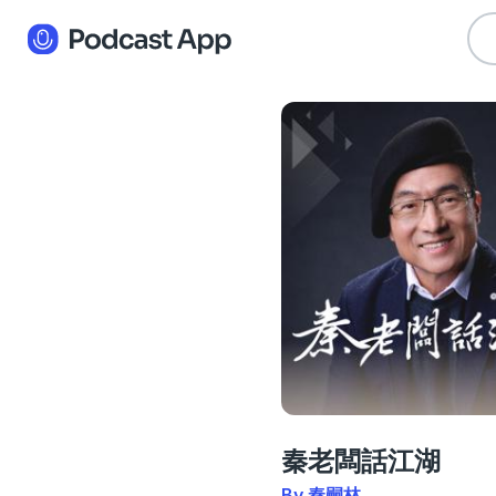
秦老闆話江湖
By 秦嗣林