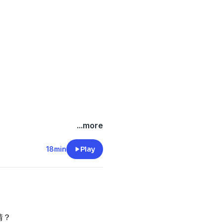
...more
18min
Play
情？