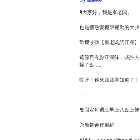
🎙️大家好，我是秦老闆。
也是個熱愛極限運動的大叔
歡迎收聽【秦老闆話江湖】
這節目有點江湖味，些許人
摻了點…..
哎呀！你來聽聽就知道了！
——
📆固定每週三早上八點上架
📨廣告合作邀約
EMIL：
depawn@gmail.c