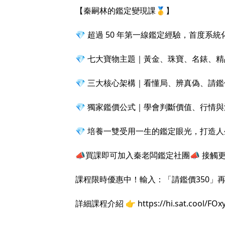
【秦嗣林的鑑定變現課🥇】
💎 超過 50 年第一線鑑定經驗，首度系統
💎 七大寶物主題｜黃金、珠寶、名錶、
💎 三大核心架構｜看懂局、辨真偽、請鑑
💎 獨家鑑價公式｜學會判斷價值、行情
💎 培養一雙受用一生的鑑定眼光，打造
📣買課即可加入秦老闆鑑定社團📣 接觸
課程限時優惠中！輸入：「請鑑價350」再折
詳細課程介紹 👉
https://hi.sat.cool/FOxy