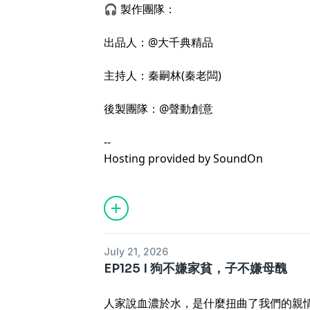
🎧 製作團隊：
出品人：@大千典精品
主持人：秦嗣林(秦老闆)
後製團隊：@聲動創意
--
Hosting provided by
SoundOn
July 21, 2026
EP125 I 狗不嫌家貧，子不嫌母醜
人家說血濃於水，是什麼扭曲了我們的親