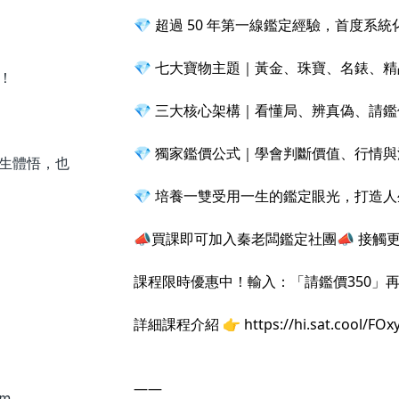
💎 超過 50 年第一線鑑定經驗，首度系統
💎 七大寶物主題｜黃金、珠寶、名錶、
！
💎 三大核心架構｜看懂局、辨真偽、請鑑
💎 獨家鑑價公式｜學會判斷價值、行情
生體悟，也
💎 培養一雙受用一生的鑑定眼光，打造
📣買課即可加入秦老闆鑑定社團📣 接觸
課程限時優惠中！輸入：「請鑑價350」再折
詳細課程介紹 👉
https://hi.sat.cool/FOxy
——
om