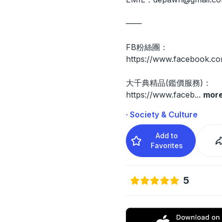
——
FB粉絲團：
https://www.facebook.co
大千典精品(鑑價服務)：
https://www.faceb
...
mor
· Society & Culture
Add to
Favorites
5