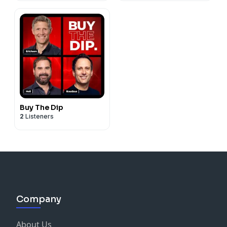
Buy The Dip
2
Listeners
Company
About Us