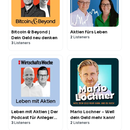
Bitcoin & Beyond |
Aktien fürs Leben
2
Listeners
Dein Geld neu denken
3
Listeners
Leben mit Aktien | Der
Mario Lochner – Weil
Podcast für Anleger
dein Geld mehr kann!
3
Listeners
2
Listeners
mit Weitblick