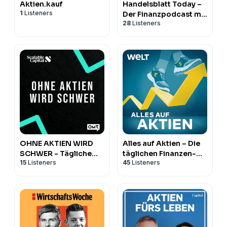
Aktien.kauf
Handelsblatt Today –
1
Listeners
Der Finanzpodcast mit
28
Listeners
News zu Börse, Aktien
und Geldanlage
OHNE AKTIEN WIRD
Alles auf Aktien – Die
SCHWER - Tägliche
täglichen Finanzen-
15
Listeners
45
Listeners
Börsen-News
News