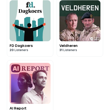
FD Dagkoers
Veldheren
20
Listeners
31
Listeners
AI Report