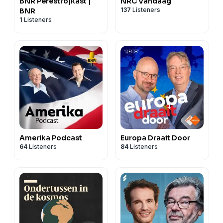
BNR Perestrojkast |
NRC Vandaag
137
Listeners
BNR
1
Listeners
Amerika Podcast
Europa Draait Door
64
Listeners
84
Listeners