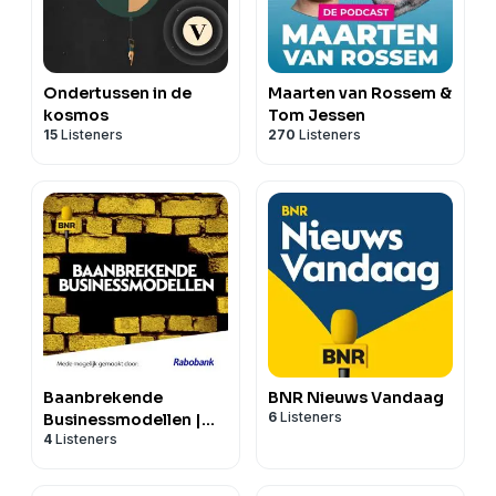
Ondertussen in de
Maarten van Rossem &
kosmos
Tom Jessen
15
Listeners
270
Listeners
Baanbrekende
BNR Nieuws Vandaag
6
Listeners
Businessmodellen |
4
Listeners
BNR