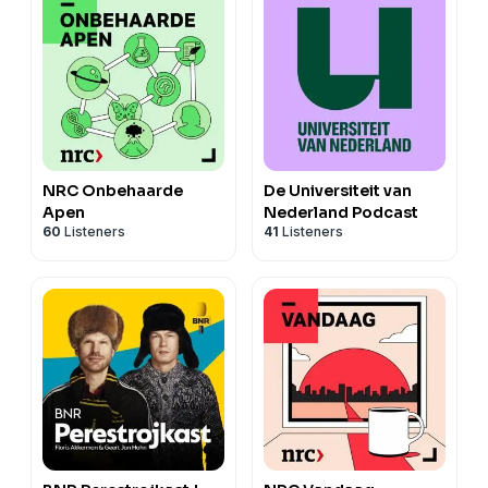
See
omnystudio.com/listener
for privacy information.
NRC Onbehaarde
De Universiteit van
Apen
Nederland Podcast
60
Listeners
41
Listeners