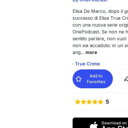
Elisa De Marco, dopo il 
successo di Elisa True Cr
con una nuova serie orig
OnePodcast. Se non ne h
sentito parlare, non vuol
non sia accaduto: in un s
ang
...
more
· True Crime
Add to
Favorites
5