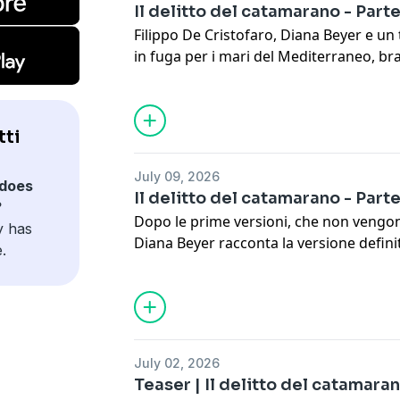
Il delitto del catamarano - Parte
Filippo De Cristofaro, Diana Beyer e u
in fuga per i mari del Mediterraneo, brac
stampa che segue il caso con un’atten
Poi, dopo più di un mese di fuga, arriva
vengono finalmente arrestati in Tunis
tti
una traversata del deserto a cavallo dir
l’Algeria.
July 09, 2026
Learn more about your ad choices. Visi
does
Il delitto del catamarano - Parte
?
Dopo le prime versioni, che non vengon
y has
Diana Beyer racconta la versione definit
.
a quel catamarano. Fatti che porterann
diverse tra loro, di De Cristofaro e di D
però, i colpi di scena non finiscono mai 
dopo il delitto, succede qualcosa di ina
Learn more about your ad choices. Visi
July 02, 2026
Teaser | Il delitto del catamara