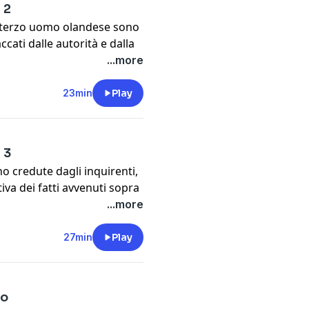
 2
n terzo uomo olandese sono
cati dalle autorità e dalla
zione morbosa e crescente.
...more
 la svolta quando i tre
ia mentre stanno compiendo
23min
Play
etti verso la frontiera con
t
megaphone.fm/adchoices
 3
o credute dagli inquirenti,
iva dei fatti avvenuti sopra
o alle condanne, molto
...more
iana Beyer. In questo caso,
e così, più di vent’anni
27min
Play
spettato.
t
megaphone.fm/adchoices
no