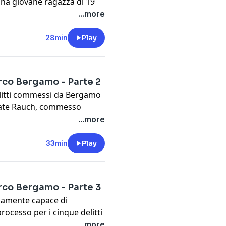
 una giovane ragazza di 19
ra all’apparenza un
...more
che gli agenti non sanno
ordinario si è lasciato alle
28min
Play
di delitti.
t
megaphone.fm/adchoices
rco Bergamo - Parte 2
delitti commessi da Bergamo
 Renate Rauch, commesso
 Marcella Casagrande, un
...more
nsiderato il primo commesso
e ucciso anche Anna Maria
33min
Play
 quel punto gli
t
megaphone.fm/adchoices
rco Bergamo - Parte 3
namente capace di
processo per i cinque delitti
ato sospeso le udienze che si
...more