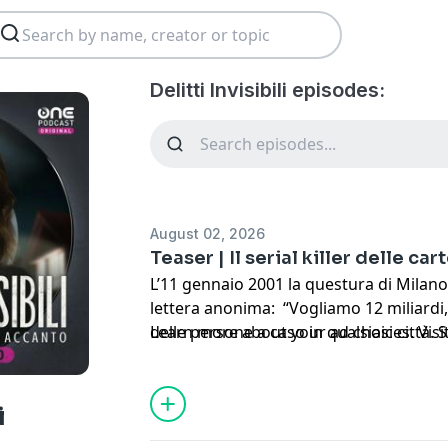
Delitti Invisibili episodes:
August 02, 2026
Teaser | Il serial killer delle ca
L’11 gennaio 2001 la questura di Milano
lettera anonima: “Vogliamo 12 miliardi
delle persone a caso in qualsiasi città.
Learn more about your ad choices. Visi
Quello che sembra solo il delirio di u
presto in una scia di delitti che per se
scacco la città di Padova. Questa è la stor
i
carte da gioco.