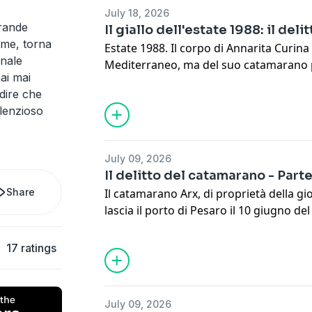
July 18, 2026
grande
Il giallo dell'estate 1988: il de
ime, torna
Estate 1988. Il corpo di Annarita Curina
inale
Mediterraneo, ma del suo catamarano p
ai mai
altri passeggeri si sono perse le tracce
 dire che
Tunisia, le autorità trovano l'imbarcazi
ilenzioso
fuggono a piedi verso il deserto. Questa 
catamarano.
Learn more about your ad choices. Visi
July 09, 2026
Il delitto del catamarano - Parte
Share
Il catamarano Arx, di proprietà della g
lascia il porto di Pesaro il 10 giugno d
ospiti che dovrebbero andare con lei fin
partiti, però, la barca scompare in me
17 ratings
dei suoi occupanti nessuna notizia, fin
peschereccio issa a bordo della sua na
trovato in fondo al mare: proprio quell
July 09, 2026
Learn more about your ad choices. Visi