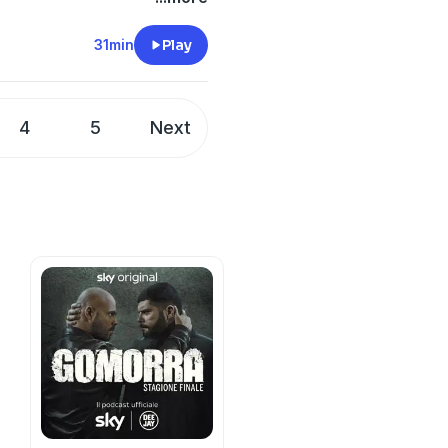
do il processo in una vera
imarrà incerto fino alla
31min
Play
t
megaphone.fm/adchoices
4
5
Next