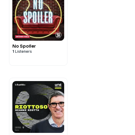
No Spoiler
1
Listeners