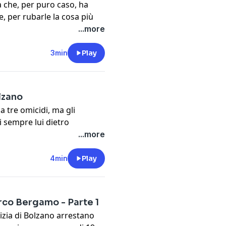
 che, per puro caso, ha
, per rubarle la cosa più
la. La storia di una barca
...more
r quasi un mese hanno
perta, in attesa di conoscere
3min
Play
o del catamarano”.
t
megaphone.fm/adchoices
lzano
 tre omicidi, ma gli
i sempre lui dietro
in maniera analoga a quella
...more
e il serial killer fosse
 irrisolti?
4min
Play
t
megaphone.fm/adchoices
rco Bergamo - Parte 1
lizia di Bolzano arrestano