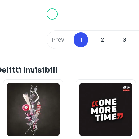
susseguono una dopo l’altra trasforman
e propria guerra di perizie il cui esito r
sentenza finale.
Learn more about your ad choices. Visi
Prev
1
2
3
litti Invisibili