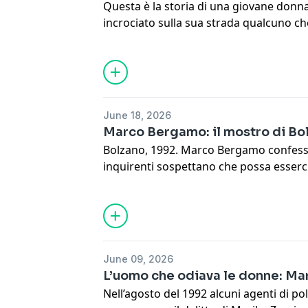
Questa è la storia di una giovane donna
incrociato sulla sua strada qualcuno che
preziosa che aveva, ha deciso di uccider
fantasma e dei suoi occupanti, che pe
lasciato l’Italia degli anni ‘80 a bocca a
la verità. Questa è la storia del “delitt
Learn more about your ad choices. Visi
June 18, 2026
Marco Bergamo: il mostro di Bo
Bolzano, 1992. Marco Bergamo confessa
inquirenti sospettano che possa esserc
all'uccisione di altre due donne morte 
delle vittime del "mostro di Bolzano". E s
responsabile anche di altri delitti rimasti
Learn more about your ad choices. Visi
June 09, 2026
L’uomo che odiava le donne: Ma
Nell’agosto del 1992 alcuni agenti di po