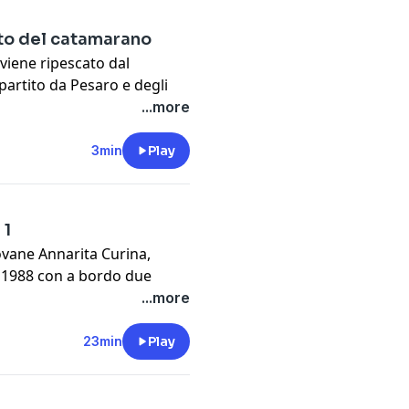
litto del catamarano
 viene ripescato dal
artito da Pesaro e degli
. Dopo oltre un mese, in
...more
one, mentre i tre sospettati
è la storia del delitto del
3min
Play
t
megaphone.fm/adchoices
 1
iovane Annarita Curina,
el 1988 con a bordo due
o alle Baleari. Una volta
...more
zzo al Mar Mediterraneo e
o a quando il 28 giugno un
23min
Play
ve un corpo senza vita
o di Annarita Curina.
t
megaphone.fm/adchoices