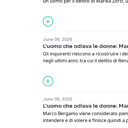
un uomo per il delitto di Marika Zorzi,
anni. Si chiama Marco Bergamo e semb
personaggio anonimo, comune. Quello 
ancora, però, è che quell’individuo così 
spalle, a partire dal 1985, una lunga scia 
Learn more about your ad choices. Visi
June 09, 2026
L’uomo che odiava le donne: Ma
Gli inquirenti riescono a ricostruire i 
negli ultimi anni, tra cui il delitto di
soltanto pochi mesi prima, e quello di
delitto insoluto del 1985 che viene co
dal serial killer. Ma se Bergamo avess
Cipolletti e Renate Troger, si chiedono a
investigatori?
June 09, 2026
Learn more about your ad choices. Visi
L’uomo che odiava le donne: Ma
Marco Bergamo viene considerato pie
intendere e di volere e finisce quindi a 
di cui è accusato. Bolzano vive con il fi