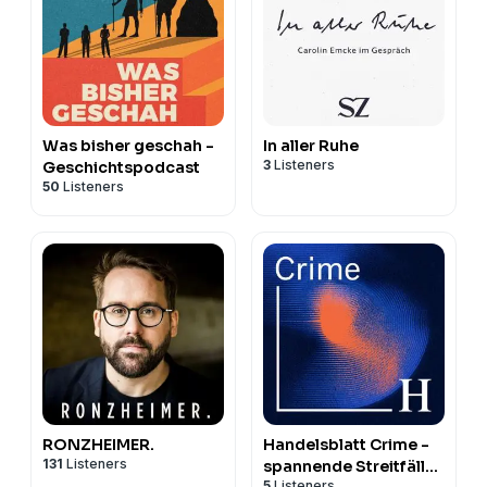
Was bisher geschah -
In aller Ruhe
3
Listeners
Geschichtspodcast
50
Listeners
RONZHEIMER.
Handelsblatt Crime -
131
Listeners
spannende Streitfälle
5
Listeners