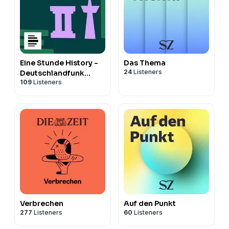
Eine Stunde History -
Das Thema
24
Listeners
Deutschlandfunk
109
Listeners
Nova
Verbrechen
Auf den Punkt
277
Listeners
60
Listeners