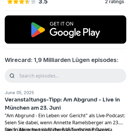
3.5
2 ratings
Wirecard: 1,9 Milliarden Lügen episodes:
June 05, 2025
Veranstaltungs-Tipp: Am Abgrund - Live in
München am 23. Juni
"Am Abgrund - Ein Leben vor Gericht" als Live-Podcast:
Seien Sie dabei, wenn Annette Ramelsberger am 23.
Juni in München über ihren aktuellsten Prozess
Die frühere mutmaßliche RAF-Terroristin Daniela