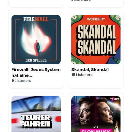
der deutschen
Wirtschaft
Firewall: Jedes System
Skandal, Skandal
15
Listeners
hat eine
9
Listeners
Schwachstelle