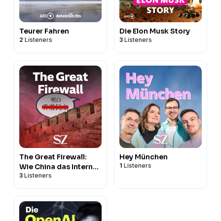
Teurer Fahren
Die Elon Musk Story
2
Listeners
3
Listeners
The Great Firewall:
Hey München
1
Listeners
Wie China das Internet
3
Listeners
verändert