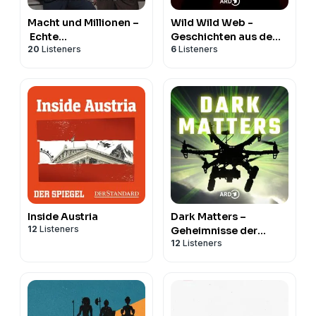
Macht und Millionen –
Wild Wild Web -
Echte
Geschichten aus dem
20
Listeners
6
Listeners
Wirtschaftskrimis
Internet
Inside Austria
Dark Matters –
12
Listeners
Geheimnisse der
12
Listeners
Geheimdienste