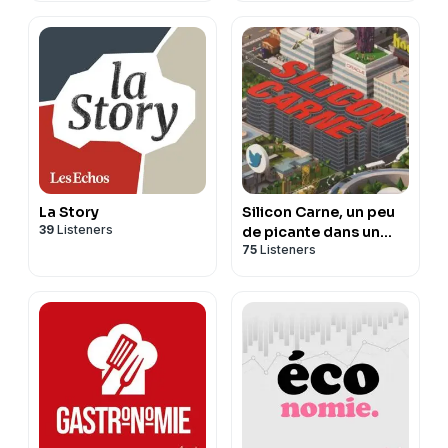
La Story
Silicon Carne, un peu
39
Listeners
de picante dans un
75
Listeners
monde de Tech !