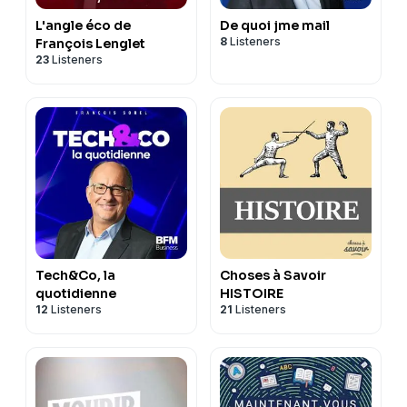
L'angle éco de
De quoi jme mail
8
Listeners
François Lenglet
23
Listeners
Tech&Co, la
Choses à Savoir
quotidienne
HISTOIRE
12
Listeners
21
Listeners