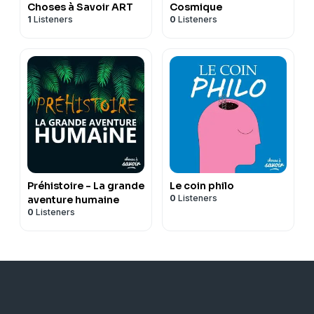
Choses à Savoir ART
Cosmique
1
Listeners
0
Listeners
Préhistoire - La grande
Le coin philo
0
Listeners
aventure humaine
0
Listeners