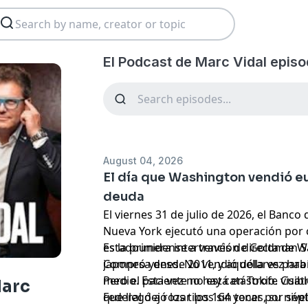
El Podcast de Marc Vidal episo
August 04, 2026
El día que Washington vendió eu
deuda
El viernes 31 de julio de 2026, el Banco
Nueva York ejecutó una operación por 
estadounidense a través de Goldman S
Es la primera intervención directa de W
Compró yenes. No vendió dólares para 
japonesa desde 2011, y aquella vez hab
medio. Esta vez no hay catástrofe visib
Pero el paciente no está en Tokio. Cuatr
Marc
que llegó a rozar los 164 yenes, su niv
Federal dejó los tipos sin tocar por sé