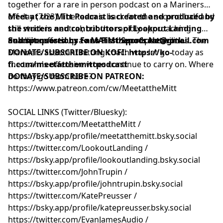
together for a rare in person podcast on a Mariners
off day (7/23). The team is back for the second half and
Meet at the Mitt Podcast is created and produced by
still stuck in neutral, but the rapidly approaching
the writers and contributors of
Lookout Landing
deadline offers up a new horizon of possibilities. The
and sponsored by
Submit questions to
Fans First Sports Network
MATMthepodcast@gmail.com
.
Mariners assistant hitting coach was let go today as
DONATE/SUBSCRIBE ON KOFI
:
https://ko-
the team's offensive woes continue to carry on. Where
fi.com/meetatthemittpodcast
do they go from here?
DONATE/SUBSCRIBE ON PATREON:
https://www.patreon.com/cw/MeetattheMitt⁠⁠⁠⁠⁠⁠⁠⁠⁠⁠⁠⁠⁠⁠⁠⁠⁠⁠⁠⁠⁠⁠⁠⁠⁠⁠⁠⁠⁠⁠⁠⁠⁠⁠⁠⁠
SOCIAL LINKS (Twitter/Bluesky):
⁠⁠⁠⁠⁠⁠⁠⁠⁠⁠⁠⁠⁠⁠⁠⁠⁠⁠⁠⁠⁠⁠⁠⁠⁠⁠⁠⁠⁠⁠⁠⁠⁠⁠⁠⁠⁠⁠⁠⁠⁠⁠⁠⁠⁠⁠⁠⁠⁠⁠⁠⁠⁠⁠⁠⁠⁠⁠⁠⁠⁠⁠⁠⁠⁠⁠⁠⁠⁠⁠⁠⁠⁠⁠⁠⁠⁠⁠⁠⁠⁠⁠⁠⁠⁠⁠⁠⁠⁠⁠⁠⁠⁠⁠⁠⁠https://twitter.com/MeetattheMitt⁠⁠⁠⁠⁠⁠⁠⁠⁠⁠⁠⁠⁠⁠⁠⁠⁠⁠⁠⁠⁠⁠⁠⁠⁠⁠⁠⁠⁠⁠⁠⁠⁠⁠⁠⁠⁠⁠⁠⁠⁠⁠⁠⁠⁠⁠⁠⁠⁠⁠⁠⁠⁠⁠⁠⁠⁠⁠⁠⁠⁠⁠⁠⁠⁠⁠⁠⁠⁠⁠⁠⁠⁠⁠⁠⁠⁠⁠⁠⁠⁠⁠⁠⁠⁠⁠⁠⁠⁠⁠⁠⁠⁠⁠⁠⁠
/
⁠⁠⁠⁠⁠⁠⁠⁠⁠⁠⁠⁠⁠⁠⁠⁠⁠⁠⁠⁠⁠⁠⁠⁠⁠⁠⁠⁠⁠⁠⁠⁠⁠⁠⁠⁠⁠⁠⁠⁠⁠⁠⁠⁠⁠⁠⁠⁠⁠⁠⁠⁠⁠⁠⁠⁠⁠⁠⁠⁠⁠⁠⁠⁠⁠⁠⁠⁠⁠⁠⁠⁠⁠⁠⁠⁠⁠⁠⁠⁠⁠⁠⁠⁠⁠⁠⁠⁠⁠⁠⁠⁠⁠⁠⁠⁠https://bsky.app/profile/meetatthemitt.bsky.social⁠⁠⁠⁠⁠⁠⁠⁠⁠⁠⁠⁠⁠⁠⁠⁠⁠⁠⁠⁠⁠⁠⁠⁠⁠⁠⁠⁠⁠⁠⁠⁠⁠⁠⁠⁠⁠⁠⁠⁠⁠⁠⁠⁠⁠⁠⁠⁠⁠⁠⁠⁠⁠⁠⁠⁠⁠⁠⁠⁠⁠⁠⁠⁠⁠⁠⁠⁠⁠⁠⁠⁠⁠⁠⁠⁠⁠⁠⁠⁠⁠⁠⁠⁠⁠⁠⁠⁠⁠⁠⁠⁠⁠⁠⁠⁠
⁠⁠⁠⁠⁠⁠⁠⁠⁠⁠⁠⁠⁠⁠⁠⁠⁠⁠⁠⁠⁠⁠⁠⁠⁠⁠⁠⁠⁠⁠⁠⁠⁠⁠⁠⁠⁠⁠⁠⁠⁠⁠⁠⁠⁠⁠⁠⁠⁠⁠⁠⁠⁠⁠⁠⁠⁠⁠⁠⁠⁠⁠⁠⁠⁠⁠⁠⁠⁠⁠⁠⁠⁠⁠⁠⁠⁠⁠⁠⁠⁠⁠⁠⁠⁠⁠⁠⁠⁠⁠⁠⁠⁠⁠⁠⁠https://twitter.com/LookoutLanding⁠⁠⁠⁠⁠⁠⁠⁠⁠⁠⁠⁠⁠⁠⁠⁠⁠⁠⁠⁠⁠⁠⁠⁠⁠⁠⁠⁠⁠⁠⁠⁠⁠⁠⁠⁠⁠⁠⁠⁠⁠⁠⁠⁠⁠⁠⁠⁠⁠⁠⁠⁠⁠⁠⁠⁠⁠⁠⁠⁠⁠⁠⁠⁠⁠⁠⁠⁠⁠⁠⁠⁠⁠⁠⁠⁠⁠⁠⁠⁠⁠⁠⁠⁠⁠⁠⁠⁠⁠⁠⁠⁠⁠⁠⁠⁠
/
⁠⁠⁠⁠⁠⁠⁠⁠⁠⁠⁠⁠⁠⁠⁠⁠⁠⁠⁠⁠⁠⁠⁠⁠⁠⁠⁠⁠⁠⁠⁠⁠⁠⁠⁠⁠⁠⁠⁠⁠⁠⁠⁠⁠⁠⁠⁠⁠⁠⁠⁠⁠⁠⁠⁠⁠⁠⁠⁠⁠⁠⁠⁠⁠⁠⁠⁠⁠⁠⁠⁠⁠⁠⁠⁠⁠⁠⁠⁠⁠⁠⁠⁠⁠⁠⁠⁠⁠⁠⁠⁠⁠⁠⁠⁠⁠https://bsky.app/profile/lookoutlanding.bsky.social⁠⁠⁠⁠⁠⁠⁠⁠⁠⁠⁠⁠⁠⁠⁠⁠⁠⁠⁠⁠⁠⁠⁠⁠⁠⁠⁠⁠⁠⁠⁠⁠⁠⁠⁠⁠⁠⁠⁠⁠⁠⁠⁠⁠⁠⁠⁠⁠⁠⁠⁠⁠⁠⁠⁠⁠⁠⁠⁠⁠⁠⁠⁠⁠⁠⁠⁠⁠⁠⁠⁠⁠⁠⁠⁠⁠⁠⁠⁠⁠⁠⁠⁠⁠⁠⁠⁠⁠⁠⁠⁠⁠⁠⁠⁠⁠
⁠⁠⁠⁠⁠⁠⁠⁠⁠⁠⁠⁠⁠⁠⁠⁠⁠⁠⁠⁠⁠⁠⁠⁠⁠⁠⁠⁠⁠⁠⁠⁠⁠⁠⁠⁠⁠⁠⁠⁠⁠⁠⁠⁠⁠⁠⁠⁠⁠⁠⁠⁠⁠⁠⁠⁠⁠⁠⁠⁠⁠⁠⁠⁠⁠⁠⁠⁠⁠⁠⁠⁠⁠⁠⁠⁠⁠⁠⁠⁠⁠⁠⁠⁠⁠⁠⁠⁠⁠⁠⁠⁠⁠⁠⁠⁠https://twitter.com/JohnTrupin⁠⁠⁠⁠⁠⁠⁠⁠⁠⁠⁠⁠⁠⁠⁠⁠⁠⁠⁠⁠⁠⁠⁠⁠⁠⁠⁠⁠⁠⁠⁠⁠⁠⁠⁠⁠⁠⁠⁠⁠⁠⁠⁠⁠⁠⁠⁠⁠⁠⁠⁠⁠⁠⁠⁠⁠⁠⁠⁠⁠⁠⁠⁠⁠⁠⁠⁠⁠⁠⁠⁠⁠⁠⁠⁠⁠⁠⁠⁠⁠⁠⁠⁠⁠⁠⁠⁠⁠⁠⁠⁠⁠⁠⁠⁠⁠
/
⁠⁠⁠⁠⁠⁠⁠⁠⁠⁠⁠⁠⁠⁠⁠⁠⁠⁠⁠⁠⁠⁠⁠⁠⁠⁠⁠⁠⁠⁠⁠⁠⁠⁠⁠⁠⁠⁠⁠⁠⁠⁠⁠⁠⁠⁠⁠⁠⁠⁠⁠⁠⁠⁠⁠⁠⁠⁠⁠⁠⁠⁠⁠⁠⁠⁠⁠⁠⁠⁠⁠⁠⁠⁠⁠⁠⁠⁠⁠⁠⁠⁠⁠⁠⁠⁠⁠⁠⁠⁠⁠⁠⁠⁠⁠⁠https://bsky.app/profile/johntrupin.bsky.social⁠⁠⁠⁠⁠⁠⁠⁠⁠⁠⁠⁠⁠⁠⁠⁠⁠⁠⁠⁠⁠⁠⁠⁠⁠⁠⁠⁠⁠⁠⁠⁠⁠⁠⁠⁠⁠⁠⁠⁠⁠⁠⁠⁠⁠⁠⁠⁠⁠⁠⁠⁠⁠⁠⁠⁠⁠⁠⁠⁠⁠⁠⁠⁠⁠⁠⁠⁠⁠⁠⁠⁠⁠⁠⁠⁠⁠⁠⁠⁠⁠⁠⁠⁠⁠⁠⁠⁠⁠⁠⁠⁠⁠⁠⁠⁠
⁠⁠⁠⁠⁠⁠⁠⁠⁠⁠⁠⁠⁠⁠⁠⁠⁠⁠⁠⁠⁠⁠⁠⁠⁠⁠⁠⁠⁠⁠⁠⁠⁠⁠⁠⁠⁠⁠⁠⁠⁠⁠⁠⁠⁠⁠⁠⁠⁠⁠⁠⁠⁠⁠⁠⁠⁠⁠⁠⁠⁠⁠⁠⁠⁠⁠⁠⁠⁠⁠⁠⁠⁠⁠⁠⁠⁠⁠⁠⁠⁠⁠⁠⁠⁠⁠⁠⁠⁠⁠⁠⁠⁠⁠⁠⁠https://twitter.com/KatePreusser⁠⁠⁠⁠⁠⁠⁠⁠⁠⁠⁠⁠⁠⁠⁠⁠⁠⁠⁠⁠⁠⁠⁠⁠⁠⁠⁠⁠⁠⁠⁠⁠⁠⁠⁠⁠⁠⁠⁠⁠⁠⁠⁠⁠⁠⁠⁠⁠⁠⁠⁠⁠⁠⁠⁠⁠⁠⁠⁠⁠⁠⁠⁠⁠⁠⁠⁠⁠⁠⁠⁠⁠⁠⁠⁠⁠⁠⁠⁠⁠⁠⁠⁠⁠⁠⁠⁠⁠⁠⁠⁠⁠⁠⁠⁠⁠
/
⁠⁠⁠⁠⁠⁠⁠⁠⁠⁠⁠⁠⁠⁠⁠⁠⁠⁠⁠⁠⁠⁠⁠⁠⁠⁠⁠⁠⁠⁠⁠⁠⁠⁠⁠⁠⁠⁠⁠⁠⁠⁠⁠⁠⁠⁠⁠⁠⁠⁠⁠⁠⁠⁠⁠⁠⁠⁠⁠⁠⁠⁠⁠⁠⁠⁠⁠⁠⁠⁠⁠⁠⁠⁠⁠⁠⁠⁠⁠⁠⁠⁠⁠⁠⁠⁠⁠⁠⁠⁠⁠⁠⁠⁠⁠⁠https://bsky.app/profile/katepreusser.bsky.social⁠⁠⁠⁠⁠⁠⁠⁠⁠⁠⁠⁠⁠⁠⁠⁠⁠⁠⁠⁠⁠⁠⁠⁠⁠⁠⁠⁠⁠⁠⁠⁠⁠⁠⁠⁠⁠⁠⁠⁠⁠⁠⁠⁠⁠⁠⁠⁠⁠⁠⁠⁠⁠⁠⁠⁠⁠⁠⁠⁠⁠⁠⁠⁠⁠⁠⁠⁠⁠⁠⁠⁠⁠⁠⁠⁠⁠⁠⁠⁠⁠⁠⁠⁠⁠⁠⁠⁠⁠⁠⁠⁠⁠⁠⁠⁠
⁠⁠⁠⁠⁠⁠⁠⁠⁠⁠⁠⁠⁠⁠⁠⁠⁠⁠⁠⁠⁠⁠⁠⁠⁠⁠⁠⁠⁠⁠⁠⁠⁠⁠⁠⁠⁠⁠⁠⁠⁠⁠⁠⁠⁠⁠⁠⁠⁠⁠⁠⁠⁠⁠⁠⁠⁠⁠⁠⁠⁠⁠⁠⁠⁠⁠⁠⁠⁠⁠⁠⁠⁠⁠⁠⁠⁠⁠⁠⁠⁠⁠⁠⁠⁠⁠⁠⁠⁠⁠⁠⁠⁠⁠⁠⁠https://twitter.com/EvanJamesAudio⁠⁠⁠⁠⁠⁠⁠⁠⁠⁠⁠⁠⁠⁠⁠⁠⁠⁠⁠⁠⁠⁠⁠⁠⁠⁠⁠⁠⁠⁠⁠⁠⁠⁠⁠⁠⁠⁠⁠⁠⁠⁠⁠⁠⁠⁠⁠⁠⁠⁠⁠⁠⁠⁠⁠⁠⁠⁠⁠⁠⁠⁠⁠⁠⁠⁠⁠⁠⁠⁠⁠⁠⁠⁠⁠⁠⁠⁠⁠⁠⁠⁠⁠⁠⁠⁠⁠⁠⁠⁠⁠⁠⁠⁠⁠⁠
/