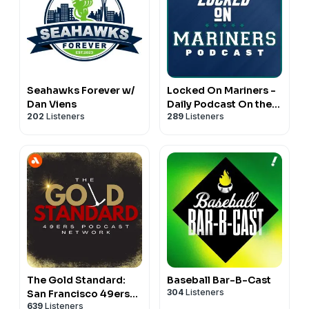
Seahawks Forever w/
Locked On Mariners -
Dan Viens
Daily Podcast On the
202
Listeners
289
Listeners
Seattle Mariners
The Gold Standard:
Baseball Bar-B-Cast
304
Listeners
San Francisco 49ers
639
Listeners
Podcast Network