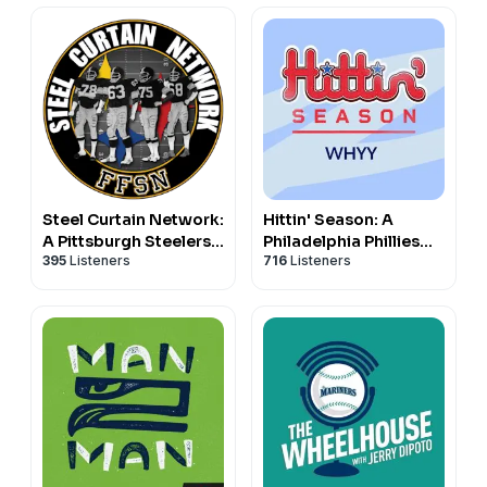
Steel Curtain Network:
Hittin' Season: A
A Pittsburgh Steelers
Philadelphia Phillies
395
Listeners
716
Listeners
podcast
podcast