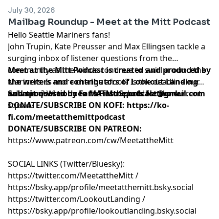
July 30, 2026
Mailbag Roundup - Meet at the Mitt Podcast
Hello Seattle Mariners fans!
John Trupin, Kate Preusser and Max Ellingsen tackle a
surging inbox of listener questions from the
community as the winds continue to swirl around the
Meet at the Mitt Podcast is created and produced by
Mariners. Is more change afoot? Is the deadline our
the writers and contributors of
Lookout Landing
salvation? What does the future hold for the current
and sponsored by
Submit questions to
Fans First Sports Network
MATMthepodcast@gmail.com
.
squad?
DONATE/SUBSCRIBE ON KOFI
:
https://ko-
fi.com/meetatthemittpodcast
DONATE/SUBSCRIBE ON PATREON:
https://www.patreon.com/cw/MeetattheMitt⁠⁠⁠⁠⁠⁠⁠⁠⁠⁠⁠⁠⁠⁠⁠⁠⁠⁠⁠⁠⁠⁠⁠⁠⁠⁠⁠⁠⁠⁠⁠⁠⁠⁠⁠⁠⁠⁠
SOCIAL LINKS (Twitter/Bluesky):
⁠⁠⁠⁠⁠⁠⁠⁠⁠⁠⁠⁠⁠⁠⁠⁠⁠⁠⁠⁠⁠⁠⁠⁠⁠⁠⁠⁠⁠⁠⁠⁠⁠⁠⁠⁠⁠⁠⁠⁠⁠⁠⁠⁠⁠⁠⁠⁠⁠⁠⁠⁠⁠⁠⁠⁠⁠⁠⁠⁠⁠⁠⁠⁠⁠⁠⁠⁠⁠⁠⁠⁠⁠⁠⁠⁠⁠⁠⁠⁠⁠⁠⁠⁠⁠⁠⁠⁠⁠⁠⁠⁠⁠⁠⁠⁠⁠⁠https://twitter.com/MeetattheMitt⁠⁠⁠⁠⁠⁠⁠⁠⁠⁠⁠⁠⁠⁠⁠⁠⁠⁠⁠⁠⁠⁠⁠⁠⁠⁠⁠⁠⁠⁠⁠⁠⁠⁠⁠⁠⁠⁠⁠⁠⁠⁠⁠⁠⁠⁠⁠⁠⁠⁠⁠⁠⁠⁠⁠⁠⁠⁠⁠⁠⁠⁠⁠⁠⁠⁠⁠⁠⁠⁠⁠⁠⁠⁠⁠⁠⁠⁠⁠⁠⁠⁠⁠⁠⁠⁠⁠⁠⁠⁠⁠⁠⁠⁠⁠⁠⁠⁠
/
⁠⁠⁠⁠⁠⁠⁠⁠⁠⁠⁠⁠⁠⁠⁠⁠⁠⁠⁠⁠⁠⁠⁠⁠⁠⁠⁠⁠⁠⁠⁠⁠⁠⁠⁠⁠⁠⁠⁠⁠⁠⁠⁠⁠⁠⁠⁠⁠⁠⁠⁠⁠⁠⁠⁠⁠⁠⁠⁠⁠⁠⁠⁠⁠⁠⁠⁠⁠⁠⁠⁠⁠⁠⁠⁠⁠⁠⁠⁠⁠⁠⁠⁠⁠⁠⁠⁠⁠⁠⁠⁠⁠⁠⁠⁠⁠⁠⁠https://bsky.app/profile/meetatthemitt.bsky.social⁠⁠⁠⁠⁠⁠⁠⁠⁠⁠⁠⁠⁠⁠⁠⁠⁠⁠⁠⁠⁠⁠⁠⁠⁠⁠⁠⁠⁠⁠⁠⁠⁠⁠⁠⁠⁠⁠⁠⁠⁠⁠⁠⁠⁠⁠⁠⁠⁠⁠⁠⁠⁠⁠⁠⁠⁠⁠⁠⁠⁠⁠⁠⁠⁠⁠⁠⁠⁠⁠⁠⁠⁠⁠⁠⁠⁠⁠⁠⁠⁠⁠⁠⁠⁠⁠⁠⁠⁠⁠⁠⁠⁠⁠⁠⁠⁠⁠
⁠⁠⁠⁠⁠⁠⁠⁠⁠⁠⁠⁠⁠⁠⁠⁠⁠⁠⁠⁠⁠⁠⁠⁠⁠⁠⁠⁠⁠⁠⁠⁠⁠⁠⁠⁠⁠⁠⁠⁠⁠⁠⁠⁠⁠⁠⁠⁠⁠⁠⁠⁠⁠⁠⁠⁠⁠⁠⁠⁠⁠⁠⁠⁠⁠⁠⁠⁠⁠⁠⁠⁠⁠⁠⁠⁠⁠⁠⁠⁠⁠⁠⁠⁠⁠⁠⁠⁠⁠⁠⁠⁠⁠⁠⁠⁠⁠⁠https://twitter.com/LookoutLanding⁠⁠⁠⁠⁠⁠⁠⁠⁠⁠⁠⁠⁠⁠⁠⁠⁠⁠⁠⁠⁠⁠⁠⁠⁠⁠⁠⁠⁠⁠⁠⁠⁠⁠⁠⁠⁠⁠⁠⁠⁠⁠⁠⁠⁠⁠⁠⁠⁠⁠⁠⁠⁠⁠⁠⁠⁠⁠⁠⁠⁠⁠⁠⁠⁠⁠⁠⁠⁠⁠⁠⁠⁠⁠⁠⁠⁠⁠⁠⁠⁠⁠⁠⁠⁠⁠⁠⁠⁠⁠⁠⁠⁠⁠⁠⁠⁠⁠
/
⁠⁠⁠⁠⁠⁠⁠⁠⁠⁠⁠⁠⁠⁠⁠⁠⁠⁠⁠⁠⁠⁠⁠⁠⁠⁠⁠⁠⁠⁠⁠⁠⁠⁠⁠⁠⁠⁠⁠⁠⁠⁠⁠⁠⁠⁠⁠⁠⁠⁠⁠⁠⁠⁠⁠⁠⁠⁠⁠⁠⁠⁠⁠⁠⁠⁠⁠⁠⁠⁠⁠⁠⁠⁠⁠⁠⁠⁠⁠⁠⁠⁠⁠⁠⁠⁠⁠⁠⁠⁠⁠⁠⁠⁠⁠⁠⁠⁠https://bsky.app/profile/lookoutlanding.bsky.social⁠⁠⁠⁠⁠⁠⁠⁠⁠⁠⁠⁠⁠⁠⁠⁠⁠⁠⁠⁠⁠⁠⁠⁠⁠⁠⁠⁠⁠⁠⁠⁠⁠⁠⁠⁠⁠⁠⁠⁠⁠⁠⁠⁠⁠⁠⁠⁠⁠⁠⁠⁠⁠⁠⁠⁠⁠⁠⁠⁠⁠⁠⁠⁠⁠⁠⁠⁠⁠⁠⁠⁠⁠⁠⁠⁠⁠⁠⁠⁠⁠⁠⁠⁠⁠⁠⁠⁠⁠⁠⁠⁠⁠⁠⁠⁠⁠⁠