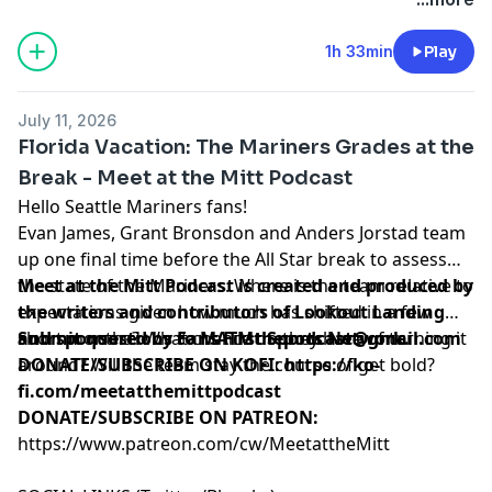
megaphone.fm/adchoices
1h 33min
Play
July 11, 2026
Florida Vacation: The Mariners Grades at the
Break - Meet at the Mitt Podcast
Hello Seattle Mariners fans!
Evan James, Grant Bronsdon and Anders Jorstad team
up one final time before the All Star break to assess
the state of the Mariners. Where is the team relative to
Meet at the Mitt Podcast is created and produced by
expectations given how much has shifted in a few
the writers and contributors of
Lookout Landing
short months? What chance do they have of turning it
and sponsored by
Submit questions to
Fans First Sports Network
MATMthepodcast@gmail.com
.
around? Will the team stay the course of get bold?
DONATE/SUBSCRIBE ON KOFI
:
https://ko-
fi.com/meetatthemittpodcast
DONATE/SUBSCRIBE ON PATREON:
https://www.patreon.com/cw/MeetattheMitt⁠⁠⁠⁠⁠⁠⁠⁠⁠⁠⁠⁠⁠⁠⁠⁠⁠⁠⁠⁠⁠⁠⁠⁠⁠⁠⁠⁠⁠⁠⁠⁠⁠