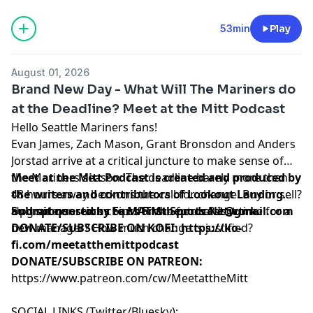
megaphone.fm/adchoices
53min
Play
August 01, 2026
Brand New Day - What Will The Mariners do
at the Deadline? Meet at the Mitt Podcast
Hello Seattle Mariners fans!
Evan James, Zach Mason, Grant Bronsdon and Anders
Jorstad arrive at a critical juncture to make sense of
the Mariners season. The deadline barely more than
Meet at the Mitt Podcast is created and produced by
48 hours away beckons the call for change. Buy or sell?
the writers and contributors of
Lookout Landing
Upgrade or stack chips for the future? Is it time for a
and sponsored by
Submit questions to
Fans First Sports Network
MATMthepodcast@gmail.com
.
new manager? How much change is justified?
DONATE/SUBSCRIBE ON KOFI
:
https://ko-
fi.com/meetatthemittpodcast
DONATE/SUBSCRIBE ON PATREON:
https://www.patreon.com/cw/MeetattheMitt⁠⁠⁠⁠⁠⁠⁠⁠⁠⁠⁠⁠⁠⁠⁠⁠⁠⁠⁠⁠⁠⁠⁠⁠⁠⁠⁠⁠⁠⁠⁠⁠⁠⁠⁠⁠⁠⁠⁠
SOCIAL LINKS (Twitter/Bluesky):