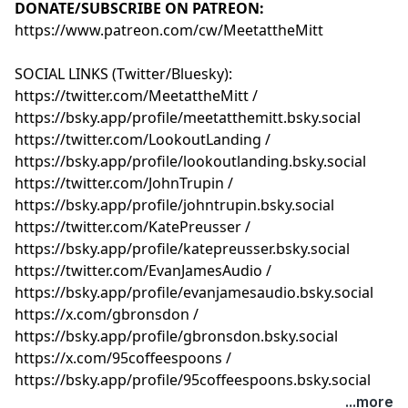
DONATE/SUBSCRIBE ON PATREON:
https://www.patreon.com/cw/MeetattheMitt⁠⁠⁠⁠⁠⁠⁠⁠⁠⁠⁠⁠⁠⁠⁠⁠⁠⁠⁠⁠⁠⁠⁠⁠⁠⁠⁠⁠⁠⁠⁠⁠⁠⁠⁠⁠⁠⁠⁠⁠
SOCIAL LINKS (Twitter/Bluesky):
⁠⁠⁠⁠⁠⁠⁠⁠⁠⁠⁠⁠⁠⁠⁠⁠⁠⁠⁠⁠⁠⁠⁠⁠⁠⁠⁠⁠⁠⁠⁠⁠⁠⁠⁠⁠⁠⁠⁠⁠⁠⁠⁠⁠⁠⁠⁠⁠⁠⁠⁠⁠⁠⁠⁠⁠⁠⁠⁠⁠⁠⁠⁠⁠⁠⁠⁠⁠⁠⁠⁠⁠⁠⁠⁠⁠⁠⁠⁠⁠⁠⁠⁠⁠⁠⁠⁠⁠⁠⁠⁠⁠⁠⁠⁠⁠⁠⁠⁠⁠https://twitter.com/MeetattheMitt⁠⁠⁠⁠⁠⁠⁠⁠⁠⁠⁠⁠⁠⁠⁠⁠⁠⁠⁠⁠⁠⁠⁠⁠⁠⁠⁠⁠⁠⁠⁠⁠⁠⁠⁠⁠⁠⁠⁠⁠⁠⁠⁠⁠⁠⁠⁠⁠⁠⁠⁠⁠⁠⁠⁠⁠⁠⁠⁠⁠⁠⁠⁠⁠⁠⁠⁠⁠⁠⁠⁠⁠⁠⁠⁠⁠⁠⁠⁠⁠⁠⁠⁠⁠⁠⁠⁠⁠⁠⁠⁠⁠⁠⁠⁠⁠⁠⁠⁠⁠
/
⁠⁠⁠⁠⁠⁠⁠⁠⁠⁠⁠⁠⁠⁠⁠⁠⁠⁠⁠⁠⁠⁠⁠⁠⁠⁠⁠⁠⁠⁠⁠⁠⁠⁠⁠⁠⁠⁠⁠⁠⁠⁠⁠⁠⁠⁠⁠⁠⁠⁠⁠⁠⁠⁠⁠⁠⁠⁠⁠⁠⁠⁠⁠⁠⁠⁠⁠⁠⁠⁠⁠⁠⁠⁠⁠⁠⁠⁠⁠⁠⁠⁠⁠⁠⁠⁠⁠⁠⁠⁠⁠⁠⁠⁠⁠⁠⁠⁠⁠⁠https://bsky.app/profile/meetatthemitt.bsky.social⁠⁠⁠⁠⁠⁠⁠⁠⁠⁠⁠⁠⁠⁠⁠⁠⁠⁠⁠⁠⁠⁠⁠⁠⁠⁠⁠⁠⁠⁠⁠⁠⁠⁠⁠⁠⁠⁠⁠⁠⁠⁠⁠⁠⁠⁠⁠⁠⁠⁠⁠⁠⁠⁠⁠⁠⁠⁠⁠⁠⁠⁠⁠⁠⁠⁠⁠⁠⁠⁠⁠⁠⁠⁠⁠⁠⁠⁠⁠⁠⁠⁠⁠⁠⁠⁠⁠⁠⁠⁠⁠⁠⁠⁠⁠⁠⁠⁠⁠⁠
⁠⁠⁠⁠⁠⁠⁠⁠⁠⁠⁠⁠⁠⁠⁠⁠⁠⁠⁠⁠⁠⁠⁠⁠⁠⁠⁠⁠⁠⁠⁠⁠⁠⁠⁠⁠⁠⁠⁠⁠⁠⁠⁠⁠⁠⁠⁠⁠⁠⁠⁠⁠⁠⁠⁠⁠⁠⁠⁠⁠⁠⁠⁠⁠⁠⁠⁠⁠⁠⁠⁠⁠⁠⁠⁠⁠⁠⁠⁠⁠⁠⁠⁠⁠⁠⁠⁠⁠⁠⁠⁠⁠⁠⁠⁠⁠⁠⁠⁠⁠https://twitter.com/LookoutLanding⁠⁠⁠⁠⁠⁠⁠⁠⁠⁠⁠⁠⁠⁠⁠⁠⁠⁠⁠⁠⁠⁠⁠⁠⁠⁠⁠⁠⁠⁠⁠⁠⁠⁠⁠⁠⁠⁠⁠⁠⁠⁠⁠⁠⁠⁠⁠⁠⁠⁠⁠⁠⁠⁠⁠⁠⁠⁠⁠⁠⁠⁠⁠⁠⁠⁠⁠⁠⁠⁠⁠⁠⁠⁠⁠⁠⁠⁠⁠⁠⁠⁠⁠⁠⁠⁠⁠⁠⁠⁠⁠⁠⁠⁠⁠⁠⁠⁠⁠⁠
/
⁠⁠⁠⁠⁠⁠⁠⁠⁠⁠⁠⁠⁠⁠⁠⁠⁠⁠⁠⁠⁠⁠⁠⁠⁠⁠⁠⁠⁠⁠⁠⁠⁠⁠⁠⁠⁠⁠⁠⁠⁠⁠⁠⁠⁠⁠⁠⁠⁠⁠⁠⁠⁠⁠⁠⁠⁠⁠⁠⁠⁠⁠⁠⁠⁠⁠⁠⁠⁠⁠⁠⁠⁠⁠⁠⁠⁠⁠⁠⁠⁠⁠⁠⁠⁠⁠⁠⁠⁠⁠⁠⁠⁠⁠⁠⁠⁠⁠⁠⁠https://bsky.app/profile/lookoutlanding.bsky.social⁠⁠⁠⁠⁠⁠⁠⁠⁠⁠⁠⁠⁠⁠⁠⁠⁠⁠⁠⁠⁠⁠⁠⁠⁠⁠⁠⁠⁠⁠⁠⁠⁠⁠⁠⁠⁠⁠⁠⁠⁠⁠⁠⁠⁠⁠⁠⁠⁠⁠⁠⁠⁠⁠⁠⁠⁠⁠⁠⁠⁠⁠⁠⁠⁠⁠⁠⁠⁠⁠⁠⁠⁠⁠⁠⁠⁠⁠⁠⁠⁠⁠⁠⁠⁠⁠⁠⁠⁠⁠⁠⁠⁠⁠⁠⁠⁠⁠⁠⁠
⁠⁠⁠⁠⁠⁠⁠⁠⁠⁠⁠⁠⁠⁠⁠⁠⁠⁠⁠⁠⁠⁠⁠⁠⁠⁠⁠⁠⁠⁠⁠⁠⁠⁠⁠⁠⁠⁠⁠⁠⁠⁠⁠⁠⁠⁠⁠⁠⁠⁠⁠⁠⁠⁠⁠⁠⁠⁠⁠⁠⁠⁠⁠⁠⁠⁠⁠⁠⁠⁠⁠⁠⁠⁠⁠⁠⁠⁠⁠⁠⁠⁠⁠⁠⁠⁠⁠⁠⁠⁠⁠⁠⁠⁠⁠⁠⁠⁠⁠⁠https://twitter.com/JohnTrupin⁠⁠⁠⁠⁠⁠⁠⁠⁠⁠⁠⁠⁠⁠⁠⁠⁠⁠⁠⁠⁠⁠⁠⁠⁠⁠⁠⁠⁠⁠⁠⁠⁠⁠⁠⁠⁠⁠⁠⁠⁠⁠⁠⁠⁠⁠⁠⁠⁠⁠⁠⁠⁠⁠⁠⁠⁠⁠⁠⁠⁠⁠⁠⁠⁠⁠⁠⁠⁠⁠⁠⁠⁠⁠⁠⁠⁠⁠⁠⁠⁠⁠⁠⁠⁠⁠⁠⁠⁠⁠⁠⁠⁠⁠⁠⁠⁠⁠⁠⁠
/
⁠⁠⁠⁠⁠⁠⁠⁠⁠⁠⁠⁠⁠⁠⁠⁠⁠⁠⁠⁠⁠⁠⁠⁠⁠⁠⁠⁠⁠⁠⁠⁠⁠⁠⁠⁠⁠⁠⁠⁠⁠⁠⁠⁠⁠⁠⁠⁠⁠⁠⁠⁠⁠⁠⁠⁠⁠⁠⁠⁠⁠⁠⁠⁠⁠⁠⁠⁠⁠⁠⁠⁠⁠⁠⁠⁠⁠⁠⁠⁠⁠⁠⁠⁠⁠⁠⁠⁠⁠⁠⁠⁠⁠⁠⁠⁠⁠⁠⁠⁠https://bsky.app/profile/johntrupin.bsky.social⁠⁠⁠⁠⁠⁠⁠⁠⁠⁠⁠⁠⁠⁠⁠⁠⁠⁠⁠⁠⁠⁠⁠⁠⁠⁠⁠⁠⁠⁠⁠⁠⁠⁠⁠⁠⁠⁠⁠⁠⁠⁠⁠⁠⁠⁠⁠⁠⁠⁠⁠⁠⁠⁠⁠⁠⁠⁠⁠⁠⁠⁠⁠⁠⁠⁠⁠⁠⁠⁠⁠⁠⁠⁠⁠⁠⁠⁠⁠⁠⁠⁠⁠⁠⁠⁠⁠⁠⁠⁠⁠⁠⁠⁠⁠⁠⁠⁠⁠⁠
⁠⁠⁠⁠⁠⁠⁠⁠⁠⁠⁠⁠⁠⁠⁠⁠⁠⁠⁠⁠⁠⁠⁠⁠⁠⁠⁠⁠⁠⁠⁠⁠⁠⁠⁠⁠⁠⁠⁠⁠⁠⁠⁠⁠⁠⁠⁠⁠⁠⁠⁠⁠⁠⁠⁠⁠⁠⁠⁠⁠⁠⁠⁠⁠⁠⁠⁠⁠⁠⁠⁠⁠⁠⁠⁠⁠⁠⁠⁠⁠⁠⁠⁠⁠⁠⁠⁠⁠⁠⁠⁠⁠⁠⁠⁠⁠⁠⁠⁠⁠https://twitter.com/KatePreusser⁠⁠⁠⁠⁠⁠⁠⁠⁠⁠⁠⁠⁠⁠⁠⁠⁠⁠⁠⁠⁠⁠⁠⁠⁠⁠⁠⁠⁠⁠⁠⁠⁠⁠⁠⁠⁠⁠⁠⁠⁠⁠⁠⁠⁠⁠⁠⁠⁠⁠⁠⁠⁠⁠⁠⁠⁠⁠⁠⁠⁠⁠⁠⁠⁠⁠⁠⁠⁠⁠⁠⁠⁠⁠⁠⁠⁠⁠⁠⁠⁠⁠⁠⁠⁠⁠⁠⁠⁠⁠⁠⁠⁠⁠⁠⁠⁠⁠⁠⁠
/
⁠⁠⁠⁠⁠⁠⁠⁠⁠⁠⁠⁠⁠⁠⁠⁠⁠⁠⁠⁠⁠⁠⁠⁠⁠⁠⁠⁠⁠⁠⁠⁠⁠⁠⁠⁠⁠⁠⁠⁠⁠⁠⁠⁠⁠⁠⁠⁠⁠⁠⁠⁠⁠⁠⁠⁠⁠⁠⁠⁠⁠⁠⁠⁠⁠⁠⁠⁠⁠⁠⁠⁠⁠⁠⁠⁠⁠⁠⁠⁠⁠⁠⁠⁠⁠⁠⁠⁠⁠⁠⁠⁠⁠⁠⁠⁠⁠⁠⁠⁠https://bsky.app/profile/katepreusser.bsky.social⁠⁠⁠⁠⁠⁠⁠⁠⁠⁠⁠⁠⁠⁠⁠⁠⁠⁠⁠⁠⁠⁠⁠⁠⁠⁠⁠⁠⁠⁠⁠⁠⁠⁠⁠⁠⁠⁠⁠⁠⁠⁠⁠⁠⁠⁠⁠⁠⁠⁠⁠⁠⁠⁠⁠⁠⁠⁠⁠⁠⁠⁠⁠⁠⁠⁠⁠⁠⁠⁠⁠⁠⁠⁠⁠⁠⁠⁠⁠⁠⁠⁠⁠⁠⁠⁠⁠⁠⁠⁠⁠⁠⁠⁠⁠⁠⁠⁠⁠⁠
⁠⁠⁠⁠⁠⁠⁠⁠⁠⁠⁠⁠⁠⁠⁠⁠⁠⁠⁠⁠⁠⁠⁠⁠⁠⁠⁠⁠⁠⁠⁠⁠⁠⁠⁠⁠⁠⁠⁠⁠⁠⁠⁠⁠⁠⁠⁠⁠⁠⁠⁠⁠⁠⁠⁠⁠⁠⁠⁠⁠⁠⁠⁠⁠⁠⁠⁠⁠⁠⁠⁠⁠⁠⁠⁠⁠⁠⁠⁠⁠⁠⁠⁠⁠⁠⁠⁠⁠⁠⁠⁠⁠⁠⁠⁠⁠⁠⁠⁠⁠https://twitter.com/EvanJamesAudio⁠⁠⁠⁠⁠⁠⁠⁠⁠⁠⁠⁠⁠⁠⁠⁠⁠⁠⁠⁠⁠⁠⁠⁠⁠⁠⁠⁠⁠⁠⁠⁠⁠⁠⁠⁠⁠⁠⁠⁠⁠⁠⁠⁠⁠⁠⁠⁠⁠⁠⁠⁠⁠⁠⁠⁠⁠⁠⁠⁠⁠⁠⁠⁠⁠⁠⁠⁠⁠⁠⁠⁠⁠⁠⁠⁠⁠⁠⁠⁠⁠⁠⁠⁠⁠⁠⁠⁠⁠⁠⁠⁠⁠⁠⁠⁠⁠⁠⁠⁠
/
⁠⁠⁠⁠⁠⁠⁠⁠⁠⁠⁠⁠⁠⁠⁠⁠⁠⁠⁠⁠⁠⁠⁠⁠⁠⁠⁠⁠⁠⁠⁠⁠⁠⁠⁠⁠⁠⁠⁠⁠⁠⁠⁠⁠⁠⁠⁠⁠⁠⁠⁠⁠⁠⁠⁠⁠⁠⁠⁠⁠⁠⁠⁠⁠⁠⁠⁠⁠⁠⁠⁠⁠⁠⁠⁠⁠⁠⁠⁠⁠⁠⁠⁠⁠⁠⁠⁠⁠⁠⁠⁠⁠⁠⁠⁠⁠⁠⁠⁠⁠https://bsky.app/profile/evanjamesaudio.bsky.social⁠⁠⁠⁠⁠⁠⁠⁠⁠⁠⁠⁠⁠⁠⁠⁠⁠⁠⁠⁠⁠⁠⁠⁠⁠⁠⁠⁠⁠⁠⁠⁠⁠⁠⁠⁠⁠⁠⁠⁠⁠⁠⁠⁠⁠⁠⁠⁠⁠⁠⁠⁠⁠⁠⁠⁠⁠⁠⁠⁠⁠⁠⁠⁠⁠⁠⁠⁠⁠⁠⁠⁠⁠⁠⁠⁠⁠⁠⁠⁠⁠⁠⁠⁠⁠⁠⁠⁠⁠⁠⁠⁠⁠⁠⁠⁠⁠⁠⁠⁠
⁠⁠⁠⁠⁠⁠⁠⁠⁠⁠⁠⁠⁠⁠⁠⁠⁠⁠⁠⁠⁠⁠⁠⁠⁠⁠⁠⁠⁠⁠⁠⁠⁠⁠⁠⁠⁠⁠⁠⁠⁠⁠⁠⁠⁠⁠⁠⁠⁠⁠⁠⁠⁠⁠⁠⁠⁠⁠⁠⁠⁠⁠⁠⁠⁠⁠⁠⁠⁠⁠⁠⁠⁠⁠⁠⁠⁠⁠⁠⁠⁠⁠⁠⁠⁠⁠⁠⁠⁠⁠⁠⁠⁠⁠⁠⁠⁠⁠⁠⁠https://x.com/gbronsdon⁠⁠⁠⁠⁠⁠⁠⁠⁠⁠⁠⁠⁠⁠⁠⁠⁠⁠⁠⁠⁠⁠⁠⁠⁠⁠⁠⁠⁠⁠⁠⁠⁠⁠⁠⁠⁠⁠⁠⁠⁠⁠⁠⁠⁠⁠⁠⁠⁠⁠⁠⁠⁠⁠⁠⁠⁠⁠⁠⁠⁠⁠⁠⁠⁠⁠⁠⁠⁠⁠⁠⁠⁠⁠⁠⁠⁠⁠⁠⁠⁠⁠⁠⁠⁠⁠⁠⁠⁠⁠⁠⁠⁠⁠⁠⁠⁠⁠⁠⁠
/
⁠⁠⁠⁠⁠⁠⁠⁠⁠⁠⁠⁠⁠⁠⁠⁠⁠⁠⁠⁠⁠⁠⁠⁠⁠⁠⁠⁠⁠⁠⁠⁠⁠⁠⁠⁠⁠⁠⁠⁠⁠⁠⁠⁠⁠⁠⁠⁠⁠⁠⁠⁠⁠⁠⁠⁠⁠⁠⁠⁠⁠⁠⁠⁠⁠⁠⁠⁠⁠⁠⁠⁠⁠⁠⁠⁠⁠⁠⁠⁠⁠⁠⁠⁠⁠⁠⁠⁠⁠⁠⁠⁠⁠⁠⁠⁠⁠⁠⁠⁠https://bsky.app/profile/gbronsdon.bsky.social⁠⁠⁠⁠⁠⁠⁠⁠⁠⁠⁠⁠⁠⁠⁠⁠⁠⁠⁠⁠⁠⁠⁠⁠⁠⁠⁠⁠⁠⁠⁠⁠⁠⁠⁠⁠⁠⁠⁠⁠⁠⁠⁠⁠⁠⁠⁠⁠⁠⁠⁠⁠⁠⁠⁠⁠⁠⁠⁠⁠⁠⁠⁠⁠⁠⁠⁠⁠⁠⁠⁠⁠⁠⁠⁠⁠⁠⁠⁠⁠⁠⁠⁠⁠⁠⁠⁠⁠⁠⁠⁠⁠⁠⁠⁠⁠⁠⁠⁠⁠
⁠⁠⁠⁠⁠⁠⁠⁠⁠⁠⁠⁠⁠⁠⁠⁠⁠⁠⁠⁠⁠⁠⁠⁠⁠⁠⁠⁠⁠⁠⁠⁠⁠⁠⁠⁠⁠⁠⁠⁠⁠⁠⁠⁠⁠⁠⁠⁠⁠⁠⁠⁠⁠⁠⁠⁠⁠⁠⁠⁠⁠⁠⁠⁠⁠⁠⁠⁠⁠⁠⁠⁠⁠⁠⁠⁠⁠⁠⁠⁠⁠⁠⁠⁠⁠⁠⁠⁠⁠⁠⁠⁠⁠⁠⁠⁠⁠⁠⁠⁠https://x.com/95coffeespoons⁠⁠⁠⁠⁠⁠⁠⁠⁠⁠⁠⁠⁠⁠⁠⁠⁠⁠⁠⁠⁠⁠⁠⁠⁠⁠⁠⁠⁠⁠⁠⁠⁠⁠⁠⁠⁠⁠⁠⁠⁠⁠⁠⁠⁠⁠⁠⁠⁠⁠⁠⁠⁠⁠⁠⁠⁠⁠⁠⁠⁠⁠⁠⁠⁠⁠⁠⁠⁠⁠⁠⁠⁠⁠⁠⁠⁠⁠⁠⁠⁠⁠⁠⁠⁠⁠⁠⁠⁠⁠⁠⁠⁠⁠⁠⁠⁠⁠⁠⁠
/
⁠⁠⁠⁠⁠⁠⁠⁠⁠⁠⁠⁠⁠⁠⁠⁠⁠⁠⁠⁠⁠⁠⁠⁠⁠⁠⁠⁠⁠⁠⁠⁠⁠⁠⁠⁠⁠⁠⁠⁠⁠⁠⁠⁠⁠⁠⁠⁠⁠⁠⁠⁠⁠⁠⁠⁠⁠⁠⁠⁠⁠⁠⁠⁠⁠⁠⁠⁠⁠⁠⁠⁠⁠⁠⁠⁠⁠⁠⁠⁠⁠⁠⁠⁠⁠⁠⁠⁠⁠⁠⁠⁠⁠⁠⁠⁠⁠⁠⁠⁠https://bsky.app/profile/95coffeespoons.bsky.social⁠⁠⁠⁠⁠⁠⁠⁠⁠⁠⁠⁠⁠⁠⁠⁠⁠⁠⁠⁠⁠⁠⁠⁠⁠⁠⁠⁠⁠⁠⁠⁠⁠⁠⁠⁠⁠⁠⁠⁠⁠⁠⁠⁠⁠⁠⁠⁠⁠⁠⁠
Learn more about your ad choices. Visit
...more