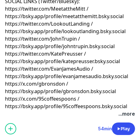
SOCIAL LINKS (Twitter/Bluesky):
⁠⁠⁠⁠⁠⁠⁠⁠⁠⁠⁠⁠⁠⁠⁠⁠⁠⁠⁠⁠⁠⁠⁠⁠⁠⁠⁠⁠⁠⁠⁠⁠⁠⁠⁠⁠⁠⁠⁠⁠⁠⁠⁠⁠⁠⁠⁠⁠⁠⁠⁠⁠⁠⁠⁠⁠⁠⁠⁠⁠⁠⁠⁠⁠⁠⁠⁠⁠⁠⁠⁠⁠⁠⁠⁠⁠⁠⁠⁠⁠⁠⁠⁠⁠⁠⁠⁠⁠⁠⁠⁠⁠⁠https://twitter.com/MeetattheMitt⁠⁠⁠⁠⁠⁠⁠⁠⁠⁠⁠⁠⁠⁠⁠⁠⁠⁠⁠⁠⁠⁠⁠⁠⁠⁠⁠⁠⁠⁠⁠⁠⁠⁠⁠⁠⁠⁠⁠⁠⁠⁠⁠⁠⁠⁠⁠⁠⁠⁠⁠⁠⁠⁠⁠⁠⁠⁠⁠⁠⁠⁠⁠⁠⁠⁠⁠⁠⁠⁠⁠⁠⁠⁠⁠⁠⁠⁠⁠⁠⁠⁠⁠⁠⁠⁠⁠⁠⁠⁠⁠⁠⁠
/
⁠⁠⁠⁠⁠⁠⁠⁠⁠⁠⁠⁠⁠⁠⁠⁠⁠⁠⁠⁠⁠⁠⁠⁠⁠⁠⁠⁠⁠⁠⁠⁠⁠⁠⁠⁠⁠⁠⁠⁠⁠⁠⁠⁠⁠⁠⁠⁠⁠⁠⁠⁠⁠⁠⁠⁠⁠⁠⁠⁠⁠⁠⁠⁠⁠⁠⁠⁠⁠⁠⁠⁠⁠⁠⁠⁠⁠⁠⁠⁠⁠⁠⁠⁠⁠⁠⁠⁠⁠⁠⁠⁠⁠https://bsky.app/profile/meetatthemitt.bsky.social⁠⁠⁠⁠⁠⁠⁠⁠⁠⁠⁠⁠⁠⁠⁠⁠⁠⁠⁠⁠⁠⁠⁠⁠⁠⁠⁠⁠⁠⁠⁠⁠⁠⁠⁠⁠⁠⁠⁠⁠⁠⁠⁠⁠⁠⁠⁠⁠⁠⁠⁠⁠⁠⁠⁠⁠⁠⁠⁠⁠⁠⁠⁠⁠⁠⁠⁠⁠⁠⁠⁠⁠⁠⁠⁠⁠⁠⁠⁠⁠⁠⁠⁠⁠⁠⁠⁠⁠⁠⁠⁠⁠⁠
⁠⁠⁠⁠⁠⁠⁠⁠⁠⁠⁠⁠⁠⁠⁠⁠⁠⁠⁠⁠⁠⁠⁠⁠⁠⁠⁠⁠⁠⁠⁠⁠⁠⁠⁠⁠⁠⁠⁠⁠⁠⁠⁠⁠⁠⁠⁠⁠⁠⁠⁠⁠⁠⁠⁠⁠⁠⁠⁠⁠⁠⁠⁠⁠⁠⁠⁠⁠⁠⁠⁠⁠⁠⁠⁠⁠⁠⁠⁠⁠⁠⁠⁠⁠⁠⁠⁠⁠⁠⁠⁠⁠⁠https://twitter.com/LookoutLanding⁠⁠⁠⁠⁠⁠⁠⁠⁠⁠⁠⁠⁠⁠⁠⁠⁠⁠⁠⁠⁠⁠⁠⁠⁠⁠⁠⁠⁠⁠⁠⁠⁠⁠⁠⁠⁠⁠⁠⁠⁠⁠⁠⁠⁠⁠⁠⁠⁠⁠⁠⁠⁠⁠⁠⁠⁠⁠⁠⁠⁠⁠⁠⁠⁠⁠⁠⁠⁠⁠⁠⁠⁠⁠⁠⁠⁠⁠⁠⁠⁠⁠⁠⁠⁠⁠⁠⁠⁠⁠⁠⁠⁠
/
⁠⁠⁠⁠⁠⁠⁠⁠⁠⁠⁠⁠⁠⁠⁠⁠⁠⁠⁠⁠⁠⁠⁠⁠⁠⁠⁠⁠⁠⁠⁠⁠⁠⁠⁠⁠⁠⁠⁠⁠⁠⁠⁠⁠⁠⁠⁠⁠⁠⁠⁠⁠⁠⁠⁠⁠⁠⁠⁠⁠⁠⁠⁠⁠⁠⁠⁠⁠⁠⁠⁠⁠⁠⁠⁠⁠⁠⁠⁠⁠⁠⁠⁠⁠⁠⁠⁠⁠⁠⁠⁠⁠⁠https://bsky.app/profile/lookoutlanding.bsky.social⁠⁠⁠⁠⁠⁠⁠⁠⁠⁠⁠⁠⁠⁠⁠⁠⁠⁠⁠⁠⁠⁠⁠⁠⁠⁠⁠⁠⁠⁠⁠⁠⁠⁠⁠⁠⁠⁠⁠⁠⁠⁠⁠⁠⁠⁠⁠⁠⁠⁠⁠⁠⁠⁠⁠⁠⁠⁠⁠⁠⁠⁠⁠⁠⁠⁠⁠⁠⁠⁠⁠⁠⁠⁠⁠⁠⁠⁠⁠⁠⁠⁠⁠⁠⁠⁠⁠⁠⁠⁠⁠⁠⁠
⁠⁠⁠⁠⁠⁠⁠⁠⁠⁠⁠⁠⁠⁠⁠⁠⁠⁠⁠⁠⁠⁠⁠⁠⁠⁠⁠⁠⁠⁠⁠⁠⁠⁠⁠⁠⁠⁠⁠⁠⁠⁠⁠⁠⁠⁠⁠⁠⁠⁠⁠⁠⁠⁠⁠⁠⁠⁠⁠⁠⁠⁠⁠⁠⁠⁠⁠⁠⁠⁠⁠⁠⁠⁠⁠⁠⁠⁠⁠⁠⁠⁠⁠⁠⁠⁠⁠⁠⁠⁠⁠⁠⁠https://twitter.com/JohnTrupin⁠⁠⁠⁠⁠⁠⁠⁠⁠⁠⁠⁠⁠⁠⁠⁠⁠⁠⁠⁠⁠⁠⁠⁠⁠⁠⁠⁠⁠⁠⁠⁠⁠⁠⁠⁠⁠⁠⁠⁠⁠⁠⁠⁠⁠⁠⁠⁠⁠⁠⁠⁠⁠⁠⁠⁠⁠⁠⁠⁠⁠⁠⁠⁠⁠⁠⁠⁠⁠⁠⁠⁠⁠⁠⁠⁠⁠⁠⁠⁠⁠⁠⁠⁠⁠⁠⁠⁠⁠⁠⁠⁠⁠
/
⁠⁠⁠⁠⁠⁠⁠⁠⁠⁠⁠⁠⁠⁠⁠⁠⁠⁠⁠⁠⁠⁠⁠⁠⁠⁠⁠⁠⁠⁠⁠⁠⁠⁠⁠⁠⁠⁠⁠⁠⁠⁠⁠⁠⁠⁠⁠⁠⁠⁠⁠⁠⁠⁠⁠⁠⁠⁠⁠⁠⁠⁠⁠⁠⁠⁠⁠⁠⁠⁠⁠⁠⁠⁠⁠⁠⁠⁠⁠⁠⁠⁠⁠⁠⁠⁠⁠⁠⁠⁠⁠⁠⁠https://bsky.app/profile/johntrupin.bsky.social⁠⁠⁠⁠⁠⁠⁠⁠⁠⁠⁠⁠⁠⁠⁠⁠⁠⁠⁠⁠⁠⁠⁠⁠⁠⁠⁠⁠⁠⁠⁠⁠⁠⁠⁠⁠⁠⁠⁠⁠⁠⁠⁠⁠⁠⁠⁠⁠⁠⁠⁠⁠⁠⁠⁠⁠⁠⁠⁠⁠⁠⁠⁠⁠⁠⁠⁠⁠⁠⁠⁠⁠⁠⁠⁠⁠⁠⁠⁠⁠⁠⁠⁠⁠⁠⁠⁠⁠⁠⁠⁠⁠⁠
⁠⁠⁠⁠⁠⁠⁠⁠⁠⁠⁠⁠⁠⁠⁠⁠⁠⁠⁠⁠⁠⁠⁠⁠⁠⁠⁠⁠⁠⁠⁠⁠⁠⁠⁠⁠⁠⁠⁠⁠⁠⁠⁠⁠⁠⁠⁠⁠⁠⁠⁠⁠⁠⁠⁠⁠⁠⁠⁠⁠⁠⁠⁠⁠⁠⁠⁠⁠⁠⁠⁠⁠⁠⁠⁠⁠⁠⁠⁠⁠⁠⁠⁠⁠⁠⁠⁠⁠⁠⁠⁠⁠⁠https://twitter.com/KatePreusser⁠⁠⁠⁠⁠⁠⁠⁠⁠⁠⁠⁠⁠⁠⁠⁠⁠⁠⁠⁠⁠⁠⁠⁠⁠⁠⁠⁠⁠⁠⁠⁠⁠⁠⁠⁠⁠⁠⁠⁠⁠⁠⁠⁠⁠⁠⁠⁠⁠⁠⁠⁠⁠⁠⁠⁠⁠⁠⁠⁠⁠⁠⁠⁠⁠⁠⁠⁠⁠⁠⁠⁠⁠⁠⁠⁠⁠⁠⁠⁠⁠⁠⁠⁠⁠⁠⁠⁠⁠⁠⁠⁠⁠
/
⁠⁠⁠⁠⁠⁠⁠⁠⁠⁠⁠⁠⁠⁠⁠⁠⁠⁠⁠⁠⁠⁠⁠⁠⁠⁠⁠⁠⁠⁠⁠⁠⁠⁠⁠⁠⁠⁠⁠⁠⁠⁠⁠⁠⁠⁠⁠⁠⁠⁠⁠⁠⁠⁠⁠⁠⁠⁠⁠⁠⁠⁠⁠⁠⁠⁠⁠⁠⁠⁠⁠⁠⁠⁠⁠⁠⁠⁠⁠⁠⁠⁠⁠⁠⁠⁠⁠⁠⁠⁠⁠⁠⁠https://bsky.app/profile/katepreusser.bsky.social⁠⁠⁠⁠⁠⁠⁠⁠⁠⁠⁠⁠⁠⁠⁠⁠⁠⁠⁠⁠⁠⁠⁠⁠⁠⁠⁠⁠⁠⁠⁠⁠⁠⁠⁠⁠⁠⁠⁠⁠⁠⁠⁠⁠⁠⁠⁠⁠⁠⁠⁠⁠⁠⁠⁠⁠⁠⁠⁠⁠⁠⁠⁠⁠⁠⁠⁠⁠⁠⁠⁠⁠⁠⁠⁠⁠⁠⁠⁠⁠⁠⁠⁠⁠⁠⁠⁠⁠⁠⁠⁠⁠⁠
⁠⁠⁠⁠⁠⁠⁠⁠⁠⁠⁠⁠⁠⁠⁠⁠⁠⁠⁠⁠⁠⁠⁠⁠⁠⁠⁠⁠⁠⁠⁠⁠⁠⁠⁠⁠⁠⁠⁠⁠⁠⁠⁠⁠⁠⁠⁠⁠⁠⁠⁠⁠⁠⁠⁠⁠⁠⁠⁠⁠⁠⁠⁠⁠⁠⁠⁠⁠⁠⁠⁠⁠⁠⁠⁠⁠⁠⁠⁠⁠⁠⁠⁠⁠⁠⁠⁠⁠⁠⁠⁠⁠⁠https://twitter.com/EvanJamesAudio⁠⁠⁠⁠⁠⁠⁠⁠⁠⁠⁠⁠⁠⁠⁠⁠⁠⁠⁠⁠⁠⁠⁠⁠⁠⁠⁠⁠⁠⁠⁠⁠⁠⁠⁠⁠⁠⁠⁠⁠⁠⁠⁠⁠⁠⁠⁠⁠⁠⁠⁠⁠⁠⁠⁠⁠⁠⁠⁠⁠⁠⁠⁠⁠⁠⁠⁠⁠⁠⁠⁠⁠⁠⁠⁠⁠⁠⁠⁠⁠⁠⁠⁠⁠⁠⁠⁠⁠⁠⁠⁠⁠⁠
/
⁠⁠⁠⁠⁠⁠⁠⁠⁠⁠⁠⁠⁠⁠⁠⁠⁠⁠⁠⁠⁠⁠⁠⁠⁠⁠⁠⁠⁠⁠⁠⁠⁠⁠⁠⁠⁠⁠⁠⁠⁠⁠⁠⁠⁠⁠⁠⁠⁠⁠⁠⁠⁠⁠⁠⁠⁠⁠⁠⁠⁠⁠⁠⁠⁠⁠⁠⁠⁠⁠⁠⁠⁠⁠⁠⁠⁠⁠⁠⁠⁠⁠⁠⁠⁠⁠⁠⁠⁠⁠⁠⁠⁠https://bsky.app/profile/evanjamesaudio.bsky.social⁠⁠⁠⁠⁠⁠⁠⁠⁠⁠⁠⁠⁠⁠⁠⁠⁠⁠⁠⁠⁠⁠⁠⁠⁠⁠⁠⁠⁠⁠⁠⁠⁠⁠⁠⁠⁠⁠⁠⁠⁠⁠⁠⁠⁠⁠⁠⁠⁠⁠⁠⁠⁠⁠⁠⁠⁠⁠⁠⁠⁠⁠⁠⁠⁠⁠⁠⁠⁠⁠⁠⁠⁠⁠⁠⁠⁠⁠⁠⁠⁠⁠⁠⁠⁠⁠⁠⁠⁠⁠⁠⁠⁠
⁠⁠⁠⁠⁠⁠⁠⁠⁠⁠⁠⁠⁠⁠⁠⁠⁠⁠⁠⁠⁠⁠⁠⁠⁠⁠⁠⁠⁠⁠⁠⁠⁠⁠⁠⁠⁠⁠⁠⁠⁠⁠⁠⁠⁠⁠⁠⁠⁠⁠⁠⁠⁠⁠⁠⁠⁠⁠⁠⁠⁠⁠⁠⁠⁠⁠⁠⁠⁠⁠⁠⁠⁠⁠⁠⁠⁠⁠⁠⁠⁠⁠⁠⁠⁠⁠⁠⁠⁠⁠⁠⁠⁠https://x.com/gbronsdon⁠⁠⁠⁠⁠⁠⁠⁠⁠⁠⁠⁠⁠⁠⁠⁠⁠⁠⁠⁠⁠⁠⁠⁠⁠⁠⁠⁠⁠⁠⁠⁠⁠⁠⁠⁠⁠⁠⁠⁠⁠⁠⁠⁠⁠⁠⁠⁠⁠⁠⁠⁠⁠⁠⁠⁠⁠⁠⁠⁠⁠⁠⁠⁠⁠⁠⁠⁠⁠⁠⁠⁠⁠⁠⁠⁠⁠⁠⁠⁠⁠⁠⁠⁠⁠⁠⁠⁠⁠⁠⁠⁠⁠
/
⁠⁠⁠⁠⁠⁠⁠⁠⁠⁠⁠⁠⁠⁠⁠⁠⁠⁠⁠⁠⁠⁠⁠⁠⁠⁠⁠⁠⁠⁠⁠⁠⁠⁠⁠⁠⁠⁠⁠⁠⁠⁠⁠⁠⁠⁠⁠⁠⁠⁠⁠⁠⁠⁠⁠⁠⁠⁠⁠⁠⁠⁠⁠⁠⁠⁠⁠⁠⁠⁠⁠⁠⁠⁠⁠⁠⁠⁠⁠⁠⁠⁠⁠⁠⁠⁠⁠⁠⁠⁠⁠⁠⁠https://bsky.app/profile/gbronsdon.bsky.social⁠⁠⁠⁠⁠⁠⁠⁠⁠⁠⁠⁠⁠⁠⁠⁠⁠⁠⁠⁠⁠⁠⁠⁠⁠⁠⁠⁠⁠⁠⁠⁠⁠⁠⁠⁠⁠⁠⁠⁠⁠⁠⁠⁠⁠⁠⁠⁠⁠⁠⁠⁠⁠⁠⁠⁠⁠⁠⁠⁠⁠⁠⁠⁠⁠⁠⁠⁠⁠⁠⁠⁠⁠⁠⁠⁠⁠⁠⁠⁠⁠⁠⁠⁠⁠⁠⁠⁠⁠⁠⁠⁠⁠
⁠⁠⁠⁠⁠⁠⁠⁠⁠⁠⁠⁠⁠⁠⁠⁠⁠⁠⁠⁠⁠⁠⁠⁠⁠⁠⁠⁠⁠⁠⁠⁠⁠⁠⁠⁠⁠⁠⁠⁠⁠⁠⁠⁠⁠⁠⁠⁠⁠⁠⁠⁠⁠⁠⁠⁠⁠⁠⁠⁠⁠⁠⁠⁠⁠⁠⁠⁠⁠⁠⁠⁠⁠⁠⁠⁠⁠⁠⁠⁠⁠⁠⁠⁠⁠⁠⁠⁠⁠⁠⁠⁠⁠https://x.com/95coffeespoons⁠⁠⁠⁠⁠⁠⁠⁠⁠⁠⁠⁠⁠⁠⁠⁠⁠⁠⁠⁠⁠⁠⁠⁠⁠⁠⁠⁠⁠⁠⁠⁠⁠⁠⁠⁠⁠⁠⁠⁠⁠⁠⁠⁠⁠⁠⁠⁠⁠⁠⁠⁠⁠⁠⁠⁠⁠⁠⁠⁠⁠⁠⁠⁠⁠⁠⁠⁠⁠⁠⁠⁠⁠⁠⁠⁠⁠⁠⁠⁠⁠⁠⁠⁠⁠⁠⁠⁠⁠⁠⁠⁠⁠
/
⁠⁠⁠⁠⁠⁠⁠⁠⁠⁠⁠⁠⁠⁠⁠⁠⁠⁠⁠⁠⁠⁠⁠⁠⁠⁠⁠⁠⁠⁠⁠⁠⁠⁠⁠⁠⁠⁠⁠⁠⁠⁠⁠⁠⁠⁠⁠⁠⁠⁠⁠⁠⁠⁠⁠⁠⁠⁠⁠⁠⁠⁠⁠⁠⁠⁠⁠⁠⁠⁠⁠⁠⁠⁠⁠⁠⁠⁠⁠⁠⁠⁠⁠⁠⁠⁠⁠⁠⁠⁠⁠⁠⁠https://bsky.app/profile/95coffeespoons.bsky.social⁠⁠⁠⁠⁠⁠⁠⁠⁠⁠⁠⁠⁠⁠⁠⁠⁠⁠⁠⁠⁠⁠⁠⁠⁠⁠⁠⁠⁠⁠⁠⁠⁠⁠⁠⁠⁠⁠⁠⁠⁠⁠⁠⁠⁠⁠⁠⁠⁠⁠⁠
Learn more about your ad choices. Visit
...more
megaphone.fm/adchoices
54min
Play