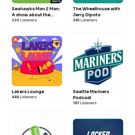
Seahawks Man 2 Man:
The Wheelhouse with
A show about the
Jerry Dipoto
220
Listeners
345
Listeners
Seattle Seahawks
Lakers Lounge
Seattle Mariners
446
Listeners
Podcast
181
Listeners