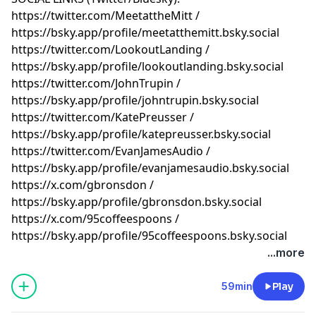
⁠⁠⁠⁠⁠⁠⁠⁠⁠⁠⁠⁠⁠⁠⁠⁠⁠⁠⁠⁠⁠⁠⁠⁠⁠⁠⁠⁠⁠⁠⁠⁠⁠⁠⁠⁠⁠⁠⁠⁠⁠⁠⁠⁠⁠⁠⁠⁠⁠⁠⁠⁠⁠⁠⁠⁠⁠⁠⁠⁠⁠⁠⁠⁠⁠⁠⁠⁠⁠⁠⁠⁠⁠⁠⁠⁠⁠⁠⁠⁠⁠⁠⁠⁠⁠⁠⁠⁠⁠⁠⁠⁠⁠⁠⁠⁠⁠⁠⁠https://twitter.com/MeetattheMitt⁠⁠⁠⁠⁠⁠⁠⁠⁠⁠⁠⁠⁠⁠⁠⁠⁠⁠⁠⁠⁠⁠⁠⁠⁠⁠⁠⁠⁠⁠⁠⁠⁠⁠⁠⁠⁠⁠⁠⁠⁠⁠⁠⁠⁠⁠⁠⁠⁠⁠⁠⁠⁠⁠⁠⁠⁠⁠⁠⁠⁠⁠⁠⁠⁠⁠⁠⁠⁠⁠⁠⁠⁠⁠⁠⁠⁠⁠⁠⁠⁠⁠⁠⁠⁠⁠⁠⁠⁠⁠⁠⁠⁠⁠⁠⁠⁠⁠⁠
/
⁠⁠⁠⁠⁠⁠⁠⁠⁠⁠⁠⁠⁠⁠⁠⁠⁠⁠⁠⁠⁠⁠⁠⁠⁠⁠⁠⁠⁠⁠⁠⁠⁠⁠⁠⁠⁠⁠⁠⁠⁠⁠⁠⁠⁠⁠⁠⁠⁠⁠⁠⁠⁠⁠⁠⁠⁠⁠⁠⁠⁠⁠⁠⁠⁠⁠⁠⁠⁠⁠⁠⁠⁠⁠⁠⁠⁠⁠⁠⁠⁠⁠⁠⁠⁠⁠⁠⁠⁠⁠⁠⁠⁠⁠⁠⁠⁠⁠⁠https://bsky.app/profile/meetatthemitt.bsky.social⁠⁠⁠⁠⁠⁠⁠⁠⁠⁠⁠⁠⁠⁠⁠⁠⁠⁠⁠⁠⁠⁠⁠⁠⁠⁠⁠⁠⁠⁠⁠⁠⁠⁠⁠⁠⁠⁠⁠⁠⁠⁠⁠⁠⁠⁠⁠⁠⁠⁠⁠⁠⁠⁠⁠⁠⁠⁠⁠⁠⁠⁠⁠⁠⁠⁠⁠⁠⁠⁠⁠⁠⁠⁠⁠⁠⁠⁠⁠⁠⁠⁠⁠⁠⁠⁠⁠⁠⁠⁠⁠⁠⁠⁠⁠⁠⁠⁠⁠
⁠⁠⁠⁠⁠⁠⁠⁠⁠⁠⁠⁠⁠⁠⁠⁠⁠⁠⁠⁠⁠⁠⁠⁠⁠⁠⁠⁠⁠⁠⁠⁠⁠⁠⁠⁠⁠⁠⁠⁠⁠⁠⁠⁠⁠⁠⁠⁠⁠⁠⁠⁠⁠⁠⁠⁠⁠⁠⁠⁠⁠⁠⁠⁠⁠⁠⁠⁠⁠⁠⁠⁠⁠⁠⁠⁠⁠⁠⁠⁠⁠⁠⁠⁠⁠⁠⁠⁠⁠⁠⁠⁠⁠⁠⁠⁠⁠⁠⁠https://twitter.com/LookoutLanding⁠⁠⁠⁠⁠⁠⁠⁠⁠⁠⁠⁠⁠⁠⁠⁠⁠⁠⁠⁠⁠⁠⁠⁠⁠⁠⁠⁠⁠⁠⁠⁠⁠⁠⁠⁠⁠⁠⁠⁠⁠⁠⁠⁠⁠⁠⁠⁠⁠⁠⁠⁠⁠⁠⁠⁠⁠⁠⁠⁠⁠⁠⁠⁠⁠⁠⁠⁠⁠⁠⁠⁠⁠⁠⁠⁠⁠⁠⁠⁠⁠⁠⁠⁠⁠⁠⁠⁠⁠⁠⁠⁠⁠⁠⁠⁠⁠⁠⁠
/
⁠⁠⁠⁠⁠⁠⁠⁠⁠⁠⁠⁠⁠⁠⁠⁠⁠⁠⁠⁠⁠⁠⁠⁠⁠⁠⁠⁠⁠⁠⁠⁠⁠⁠⁠⁠⁠⁠⁠⁠⁠⁠⁠⁠⁠⁠⁠⁠⁠⁠⁠⁠⁠⁠⁠⁠⁠⁠⁠⁠⁠⁠⁠⁠⁠⁠⁠⁠⁠⁠⁠⁠⁠⁠⁠⁠⁠⁠⁠⁠⁠⁠⁠⁠⁠⁠⁠⁠⁠⁠⁠⁠⁠⁠⁠⁠⁠⁠⁠https://bsky.app/profile/lookoutlanding.bsky.social⁠⁠⁠⁠⁠⁠⁠⁠⁠⁠⁠⁠⁠⁠⁠⁠⁠⁠⁠⁠⁠⁠⁠⁠⁠⁠⁠⁠⁠⁠⁠⁠⁠⁠⁠⁠⁠⁠⁠⁠⁠⁠⁠⁠⁠⁠⁠⁠⁠⁠⁠⁠⁠⁠⁠⁠⁠⁠⁠⁠⁠⁠⁠⁠⁠⁠⁠⁠⁠⁠⁠⁠⁠⁠⁠⁠⁠⁠⁠⁠⁠⁠⁠⁠⁠⁠⁠⁠⁠⁠⁠⁠⁠⁠⁠⁠⁠⁠⁠
⁠⁠⁠⁠⁠⁠⁠⁠⁠⁠⁠⁠⁠⁠⁠⁠⁠⁠⁠⁠⁠⁠⁠⁠⁠⁠⁠⁠⁠⁠⁠⁠⁠⁠⁠⁠⁠⁠⁠⁠⁠⁠⁠⁠⁠⁠⁠⁠⁠⁠⁠⁠⁠⁠⁠⁠⁠⁠⁠⁠⁠⁠⁠⁠⁠⁠⁠⁠⁠⁠⁠⁠⁠⁠⁠⁠⁠⁠⁠⁠⁠⁠⁠⁠⁠⁠⁠⁠⁠⁠⁠⁠⁠⁠⁠⁠⁠⁠⁠https://twitter.com/JohnTrupin⁠⁠⁠⁠⁠⁠⁠⁠⁠⁠⁠⁠⁠⁠⁠⁠⁠⁠⁠⁠⁠⁠⁠⁠⁠⁠⁠⁠⁠⁠⁠⁠⁠⁠⁠⁠⁠⁠⁠⁠⁠⁠⁠⁠⁠⁠⁠⁠⁠⁠⁠⁠⁠⁠⁠⁠⁠⁠⁠⁠⁠⁠⁠⁠⁠⁠⁠⁠⁠⁠⁠⁠⁠⁠⁠⁠⁠⁠⁠⁠⁠⁠⁠⁠⁠⁠⁠⁠⁠⁠⁠⁠⁠⁠⁠⁠⁠⁠⁠
/
⁠⁠⁠⁠⁠⁠⁠⁠⁠⁠⁠⁠⁠⁠⁠⁠⁠⁠⁠⁠⁠⁠⁠⁠⁠⁠⁠⁠⁠⁠⁠⁠⁠⁠⁠⁠⁠⁠⁠⁠⁠⁠⁠⁠⁠⁠⁠⁠⁠⁠⁠⁠⁠⁠⁠⁠⁠⁠⁠⁠⁠⁠⁠⁠⁠⁠⁠⁠⁠⁠⁠⁠⁠⁠⁠⁠⁠⁠⁠⁠⁠⁠⁠⁠⁠⁠⁠⁠⁠⁠⁠⁠⁠⁠⁠⁠⁠⁠⁠https://bsky.app/profile/johntrupin.bsky.social⁠⁠⁠⁠⁠⁠⁠⁠⁠⁠⁠⁠⁠⁠⁠⁠⁠⁠⁠⁠⁠⁠⁠⁠⁠⁠⁠⁠⁠⁠⁠⁠⁠⁠⁠⁠⁠⁠⁠⁠⁠⁠⁠⁠⁠⁠⁠⁠⁠⁠⁠⁠⁠⁠⁠⁠⁠⁠⁠⁠⁠⁠⁠⁠⁠⁠⁠⁠⁠⁠⁠⁠⁠⁠⁠⁠⁠⁠⁠⁠⁠⁠⁠⁠⁠⁠⁠⁠⁠⁠⁠⁠⁠⁠⁠⁠⁠⁠⁠
⁠⁠⁠⁠⁠⁠⁠⁠⁠⁠⁠⁠⁠⁠⁠⁠⁠⁠⁠⁠⁠⁠⁠⁠⁠⁠⁠⁠⁠⁠⁠⁠⁠⁠⁠⁠⁠⁠⁠⁠⁠⁠⁠⁠⁠⁠⁠⁠⁠⁠⁠⁠⁠⁠⁠⁠⁠⁠⁠⁠⁠⁠⁠⁠⁠⁠⁠⁠⁠⁠⁠⁠⁠⁠⁠⁠⁠⁠⁠⁠⁠⁠⁠⁠⁠⁠⁠⁠⁠⁠⁠⁠⁠⁠⁠⁠⁠⁠⁠https://twitter.com/KatePreusser⁠⁠⁠⁠⁠⁠⁠⁠⁠⁠⁠⁠⁠⁠⁠⁠⁠⁠⁠⁠⁠⁠⁠⁠⁠⁠⁠⁠⁠⁠⁠⁠⁠⁠⁠⁠⁠⁠⁠⁠⁠⁠⁠⁠⁠⁠⁠⁠⁠⁠⁠⁠⁠⁠⁠⁠⁠⁠⁠⁠⁠⁠⁠⁠⁠⁠⁠⁠⁠⁠⁠⁠⁠⁠⁠⁠⁠⁠⁠⁠⁠⁠⁠⁠⁠⁠⁠⁠⁠⁠⁠⁠⁠⁠⁠⁠⁠⁠⁠
/
⁠⁠⁠⁠⁠⁠⁠⁠⁠⁠⁠⁠⁠⁠⁠⁠⁠⁠⁠⁠⁠⁠⁠⁠⁠⁠⁠⁠⁠⁠⁠⁠⁠⁠⁠⁠⁠⁠⁠⁠⁠⁠⁠⁠⁠⁠⁠⁠⁠⁠⁠⁠⁠⁠⁠⁠⁠⁠⁠⁠⁠⁠⁠⁠⁠⁠⁠⁠⁠⁠⁠⁠⁠⁠⁠⁠⁠⁠⁠⁠⁠⁠⁠⁠⁠⁠⁠⁠⁠⁠⁠⁠⁠⁠⁠⁠⁠⁠⁠https://bsky.app/profile/katepreusser.bsky.social⁠⁠⁠⁠⁠⁠⁠⁠⁠⁠⁠⁠⁠⁠⁠⁠⁠⁠⁠⁠⁠⁠⁠⁠⁠⁠⁠⁠⁠⁠⁠⁠⁠⁠⁠⁠⁠⁠⁠⁠⁠⁠⁠⁠⁠⁠⁠⁠⁠⁠⁠⁠⁠⁠⁠⁠⁠⁠⁠⁠⁠⁠⁠⁠⁠⁠⁠⁠⁠⁠⁠⁠⁠⁠⁠⁠⁠⁠⁠⁠⁠⁠⁠⁠⁠⁠⁠⁠⁠⁠⁠⁠⁠⁠⁠⁠⁠⁠⁠
⁠⁠⁠⁠⁠⁠⁠⁠⁠⁠⁠⁠⁠⁠⁠⁠⁠⁠⁠⁠⁠⁠⁠⁠⁠⁠⁠⁠⁠⁠⁠⁠⁠⁠⁠⁠⁠⁠⁠⁠⁠⁠⁠⁠⁠⁠⁠⁠⁠⁠⁠⁠⁠⁠⁠⁠⁠⁠⁠⁠⁠⁠⁠⁠⁠⁠⁠⁠⁠⁠⁠⁠⁠⁠⁠⁠⁠⁠⁠⁠⁠⁠⁠⁠⁠⁠⁠⁠⁠⁠⁠⁠⁠⁠⁠⁠⁠⁠⁠https://twitter.com/EvanJamesAudio⁠⁠⁠⁠⁠⁠⁠⁠⁠⁠⁠⁠⁠⁠⁠⁠⁠⁠⁠⁠⁠⁠⁠⁠⁠⁠⁠⁠⁠⁠⁠⁠⁠⁠⁠⁠⁠⁠⁠⁠⁠⁠⁠⁠⁠⁠⁠⁠⁠⁠⁠⁠⁠⁠⁠⁠⁠⁠⁠⁠⁠⁠⁠⁠⁠⁠⁠⁠⁠⁠⁠⁠⁠⁠⁠⁠⁠⁠⁠⁠⁠⁠⁠⁠⁠⁠⁠⁠⁠⁠⁠⁠⁠⁠⁠⁠⁠⁠⁠
/
⁠⁠⁠⁠⁠⁠⁠⁠⁠⁠⁠⁠⁠⁠⁠⁠⁠⁠⁠⁠⁠⁠⁠⁠⁠⁠⁠⁠⁠⁠⁠⁠⁠⁠⁠⁠⁠⁠⁠⁠⁠⁠⁠⁠⁠⁠⁠⁠⁠⁠⁠⁠⁠⁠⁠⁠⁠⁠⁠⁠⁠⁠⁠⁠⁠⁠⁠⁠⁠⁠⁠⁠⁠⁠⁠⁠⁠⁠⁠⁠⁠⁠⁠⁠⁠⁠⁠⁠⁠⁠⁠⁠⁠⁠⁠⁠⁠⁠⁠https://bsky.app/profile/evanjamesaudio.bsky.social⁠⁠⁠⁠⁠⁠⁠⁠⁠⁠⁠⁠⁠⁠⁠⁠⁠⁠⁠⁠⁠⁠⁠⁠⁠⁠⁠⁠⁠⁠⁠⁠⁠⁠⁠⁠⁠⁠⁠⁠⁠⁠⁠⁠⁠⁠⁠⁠⁠⁠⁠⁠⁠⁠⁠⁠⁠⁠⁠⁠⁠⁠⁠⁠⁠⁠⁠⁠⁠⁠⁠⁠⁠⁠⁠⁠⁠⁠⁠⁠⁠⁠⁠⁠⁠⁠⁠⁠⁠⁠⁠⁠⁠⁠⁠⁠⁠⁠⁠
⁠⁠⁠⁠⁠⁠⁠⁠⁠⁠⁠⁠⁠⁠⁠⁠⁠⁠⁠⁠⁠⁠⁠⁠⁠⁠⁠⁠⁠⁠⁠⁠⁠⁠⁠⁠⁠⁠⁠⁠⁠⁠⁠⁠⁠⁠⁠⁠⁠⁠⁠⁠⁠⁠⁠⁠⁠⁠⁠⁠⁠⁠⁠⁠⁠⁠⁠⁠⁠⁠⁠⁠⁠⁠⁠⁠⁠⁠⁠⁠⁠⁠⁠⁠⁠⁠⁠⁠⁠⁠⁠⁠⁠⁠⁠⁠⁠⁠⁠https://x.com/gbronsdon⁠⁠⁠⁠⁠⁠⁠⁠⁠⁠⁠⁠⁠⁠⁠⁠⁠⁠⁠⁠⁠⁠⁠⁠⁠⁠⁠⁠⁠⁠⁠⁠⁠⁠⁠⁠⁠⁠⁠⁠⁠⁠⁠⁠⁠⁠⁠⁠⁠⁠⁠⁠⁠⁠⁠⁠⁠⁠⁠⁠⁠⁠⁠⁠⁠⁠⁠⁠⁠⁠⁠⁠⁠⁠⁠⁠⁠⁠⁠⁠⁠⁠⁠⁠⁠⁠⁠⁠⁠⁠⁠⁠⁠⁠⁠⁠⁠⁠⁠
/
⁠⁠⁠⁠⁠⁠⁠⁠⁠⁠⁠⁠⁠⁠⁠⁠⁠⁠⁠⁠⁠⁠⁠⁠⁠⁠⁠⁠⁠⁠⁠⁠⁠⁠⁠⁠⁠⁠⁠⁠⁠⁠⁠⁠⁠⁠⁠⁠⁠⁠⁠⁠⁠⁠⁠⁠⁠⁠⁠⁠⁠⁠⁠⁠⁠⁠⁠⁠⁠⁠⁠⁠⁠⁠⁠⁠⁠⁠⁠⁠⁠⁠⁠⁠⁠⁠⁠⁠⁠⁠⁠⁠⁠⁠⁠⁠⁠⁠⁠https://bsky.app/profile/gbronsdon.bsky.social⁠⁠⁠⁠⁠⁠⁠⁠⁠⁠⁠⁠⁠⁠⁠⁠⁠⁠⁠⁠⁠⁠⁠⁠⁠⁠⁠⁠⁠⁠⁠⁠⁠⁠⁠⁠⁠⁠⁠⁠⁠⁠⁠⁠⁠⁠⁠⁠⁠⁠⁠⁠⁠⁠⁠⁠⁠⁠⁠⁠⁠⁠⁠⁠⁠⁠⁠⁠⁠⁠⁠⁠⁠⁠⁠⁠⁠⁠⁠⁠⁠⁠⁠⁠⁠⁠⁠⁠⁠⁠⁠⁠⁠⁠⁠⁠⁠⁠⁠
⁠⁠⁠⁠⁠⁠⁠⁠⁠⁠⁠⁠⁠⁠⁠⁠⁠⁠⁠⁠⁠⁠⁠⁠⁠⁠⁠⁠⁠⁠⁠⁠⁠⁠⁠⁠⁠⁠⁠⁠⁠⁠⁠⁠⁠⁠⁠⁠⁠⁠⁠⁠⁠⁠⁠⁠⁠⁠⁠⁠⁠⁠⁠⁠⁠⁠⁠⁠⁠⁠⁠⁠⁠⁠⁠⁠⁠⁠⁠⁠⁠⁠⁠⁠⁠⁠⁠⁠⁠⁠⁠⁠⁠⁠⁠⁠⁠⁠⁠https://x.com/95coffeespoons⁠⁠⁠⁠⁠⁠⁠⁠⁠⁠⁠⁠⁠⁠⁠⁠⁠⁠⁠⁠⁠⁠⁠⁠⁠⁠⁠⁠⁠⁠⁠⁠⁠⁠⁠⁠⁠⁠⁠⁠⁠⁠⁠⁠⁠⁠⁠⁠⁠⁠⁠⁠⁠⁠⁠⁠⁠⁠⁠⁠⁠⁠⁠⁠⁠⁠⁠⁠⁠⁠⁠⁠⁠⁠⁠⁠⁠⁠⁠⁠⁠⁠⁠⁠⁠⁠⁠⁠⁠⁠⁠⁠⁠⁠⁠⁠⁠⁠⁠
/
⁠⁠⁠⁠⁠⁠⁠⁠⁠⁠⁠⁠⁠⁠⁠⁠⁠⁠⁠⁠⁠⁠⁠⁠⁠⁠⁠⁠⁠⁠⁠⁠⁠⁠⁠⁠⁠⁠⁠⁠⁠⁠⁠⁠⁠⁠⁠⁠⁠⁠⁠⁠⁠⁠⁠⁠⁠⁠⁠⁠⁠⁠⁠⁠⁠⁠⁠⁠⁠⁠⁠⁠⁠⁠⁠⁠⁠⁠⁠⁠⁠⁠⁠⁠⁠⁠⁠⁠⁠⁠⁠⁠⁠⁠⁠⁠⁠⁠⁠https://bsky.app/profile/95coffeespoons.bsky.social⁠⁠⁠⁠⁠⁠⁠⁠⁠⁠⁠⁠⁠⁠⁠⁠⁠⁠⁠⁠⁠⁠⁠⁠⁠⁠⁠⁠⁠⁠⁠⁠⁠⁠⁠⁠⁠⁠⁠⁠⁠⁠⁠⁠⁠⁠⁠⁠⁠⁠⁠
Learn more about your ad choices. Visit
...more
megaphone.fm/adchoices
59min
Play