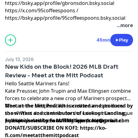
⁠⁠⁠⁠⁠⁠⁠⁠⁠⁠⁠⁠⁠⁠⁠⁠⁠⁠⁠⁠⁠⁠⁠⁠⁠⁠⁠⁠⁠⁠⁠⁠⁠⁠⁠⁠⁠⁠⁠⁠⁠⁠⁠⁠⁠⁠⁠⁠⁠⁠⁠⁠⁠⁠⁠⁠⁠⁠⁠⁠⁠⁠⁠⁠⁠⁠⁠⁠⁠⁠⁠⁠⁠⁠⁠⁠⁠⁠⁠⁠⁠⁠⁠⁠⁠⁠⁠⁠⁠⁠⁠⁠⁠⁠⁠https://bsky.app/profile/gbronsdon.bsky.social⁠⁠⁠⁠⁠⁠⁠⁠⁠⁠⁠⁠⁠⁠⁠⁠⁠⁠⁠⁠⁠⁠⁠⁠⁠⁠⁠⁠⁠⁠⁠⁠⁠⁠⁠⁠⁠⁠⁠⁠⁠⁠⁠⁠⁠⁠⁠⁠⁠⁠⁠⁠⁠⁠⁠⁠⁠⁠⁠⁠⁠⁠⁠⁠⁠⁠⁠⁠⁠⁠⁠⁠⁠⁠⁠⁠⁠⁠⁠⁠⁠⁠⁠⁠⁠⁠⁠⁠⁠⁠⁠⁠⁠⁠⁠
⁠⁠⁠⁠⁠⁠⁠⁠⁠⁠⁠⁠⁠⁠⁠⁠⁠⁠⁠⁠⁠⁠⁠⁠⁠⁠⁠⁠⁠⁠⁠⁠⁠⁠⁠⁠⁠⁠⁠⁠⁠⁠⁠⁠⁠⁠⁠⁠⁠⁠⁠⁠⁠⁠⁠⁠⁠⁠⁠⁠⁠⁠⁠⁠⁠⁠⁠⁠⁠⁠⁠⁠⁠⁠⁠⁠⁠⁠⁠⁠⁠⁠⁠⁠⁠⁠⁠⁠⁠⁠⁠⁠⁠⁠⁠https://x.com/95coffeespoons⁠⁠⁠⁠⁠⁠⁠⁠⁠⁠⁠⁠⁠⁠⁠⁠⁠⁠⁠⁠⁠⁠⁠⁠⁠⁠⁠⁠⁠⁠⁠⁠⁠⁠⁠⁠⁠⁠⁠⁠⁠⁠⁠⁠⁠⁠⁠⁠⁠⁠⁠⁠⁠⁠⁠⁠⁠⁠⁠⁠⁠⁠⁠⁠⁠⁠⁠⁠⁠⁠⁠⁠⁠⁠⁠⁠⁠⁠⁠⁠⁠⁠⁠⁠⁠⁠⁠⁠⁠⁠⁠⁠⁠⁠⁠
/
⁠⁠⁠⁠⁠⁠⁠⁠⁠⁠⁠⁠⁠⁠⁠⁠⁠⁠⁠⁠⁠⁠⁠⁠⁠⁠⁠⁠⁠⁠⁠⁠⁠⁠⁠⁠⁠⁠⁠⁠⁠⁠⁠⁠⁠⁠⁠⁠⁠⁠⁠⁠⁠⁠⁠⁠⁠⁠⁠⁠⁠⁠⁠⁠⁠⁠⁠⁠⁠⁠⁠⁠⁠⁠⁠⁠⁠⁠⁠⁠⁠⁠⁠⁠⁠⁠⁠⁠⁠⁠⁠⁠⁠⁠⁠https://bsky.app/profile/95coffeespoons.bsky.social⁠⁠⁠⁠⁠⁠⁠⁠⁠⁠⁠⁠⁠⁠⁠⁠⁠⁠⁠⁠⁠⁠⁠⁠⁠⁠⁠⁠⁠⁠⁠⁠⁠⁠⁠⁠⁠⁠⁠⁠⁠⁠⁠⁠⁠⁠⁠⁠⁠⁠⁠
Learn more about your ad choices. Visit
...more
megaphone.fm/adchoices
46min
Play
July 13, 2026
New Kids on the Block! 2026 MLB Draft
Review - Meet at the Mitt Podcast
Hello Seattle Mariners fans!
Kate Preusser, John Trupin and Max Ellingsen combine
forces to celebrate a new crop of Mariners prospects.
Who are the sleepers? Who are the names to know
Meet at the Mitt Podcast is created and produced by
soon? What does it mean for the existing minor league
the writers and contributors of
Lookout Landing
pipeline? Is Ace Reese an 80 grade prospect name?
and sponsored by
Submit questions to
Fans First Sports Network
MATMthepodcast@gmail.com
.
DONATE/SUBSCRIBE ON KOFI
:
https://ko-
fi.com/meetatthemittpodcast