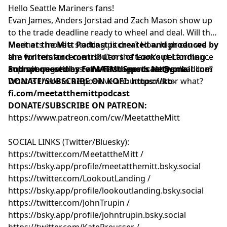
Hello Seattle Mariners fans!
Evan James, Anders Jorstad and Zach Mason show up
to the trade deadline ready to wheel and deal. Will the
Mariners move a starting pitcher? How high can we
Meet at the Mitt Podcast is created and produced by
aim for reinforcements? Can the team's performance
the writers and contributors of
Lookout Landing
improve regardless of what happens at the deadline?
and sponsored by
Submit questions to
Fans First Sports Network
MATMthepodcast@gmail.com
.
What is there to be positive about no matter what?
DONATE/SUBSCRIBE ON KOFI
:
https://ko-
fi.com/meetatthemittpodcast
DONATE/SUBSCRIBE ON PATREON:
https://www.patreon.com/cw/MeetattheMitt⁠⁠⁠⁠⁠⁠⁠⁠⁠⁠⁠⁠⁠⁠⁠⁠⁠⁠⁠⁠⁠⁠⁠⁠⁠⁠⁠⁠⁠⁠⁠⁠⁠⁠⁠⁠⁠
SOCIAL LINKS (Twitter/Bluesky):
⁠⁠⁠⁠⁠⁠⁠⁠⁠⁠⁠⁠⁠⁠⁠⁠⁠⁠⁠⁠⁠⁠⁠⁠⁠⁠⁠⁠⁠⁠⁠⁠⁠⁠⁠⁠⁠⁠⁠⁠⁠⁠⁠⁠⁠⁠⁠⁠⁠⁠⁠⁠⁠⁠⁠⁠⁠⁠⁠⁠⁠⁠⁠⁠⁠⁠⁠⁠⁠⁠⁠⁠⁠⁠⁠⁠⁠⁠⁠⁠⁠⁠⁠⁠⁠⁠⁠⁠⁠⁠⁠⁠⁠⁠⁠⁠⁠https://twitter.com/MeetattheMitt⁠⁠⁠⁠⁠⁠⁠⁠⁠⁠⁠⁠⁠⁠⁠⁠⁠⁠⁠⁠⁠⁠⁠⁠⁠⁠⁠⁠⁠⁠⁠⁠⁠⁠⁠⁠⁠⁠⁠⁠⁠⁠⁠⁠⁠⁠⁠⁠⁠⁠⁠⁠⁠⁠⁠⁠⁠⁠⁠⁠⁠⁠⁠⁠⁠⁠⁠⁠⁠⁠⁠⁠⁠⁠⁠⁠⁠⁠⁠⁠⁠⁠⁠⁠⁠⁠⁠⁠⁠⁠⁠⁠⁠⁠⁠⁠⁠
/
⁠⁠⁠⁠⁠⁠⁠⁠⁠⁠⁠⁠⁠⁠⁠⁠⁠⁠⁠⁠⁠⁠⁠⁠⁠⁠⁠⁠⁠⁠⁠⁠⁠⁠⁠⁠⁠⁠⁠⁠⁠⁠⁠⁠⁠⁠⁠⁠⁠⁠⁠⁠⁠⁠⁠⁠⁠⁠⁠⁠⁠⁠⁠⁠⁠⁠⁠⁠⁠⁠⁠⁠⁠⁠⁠⁠⁠⁠⁠⁠⁠⁠⁠⁠⁠⁠⁠⁠⁠⁠⁠⁠⁠⁠⁠⁠⁠https://bsky.app/profile/meetatthemitt.bsky.social⁠⁠⁠⁠⁠⁠⁠⁠⁠⁠⁠⁠⁠⁠⁠⁠⁠⁠⁠⁠⁠⁠⁠⁠⁠⁠⁠⁠⁠⁠⁠⁠⁠⁠⁠⁠⁠⁠⁠⁠⁠⁠⁠⁠⁠⁠⁠⁠⁠⁠⁠⁠⁠⁠⁠⁠⁠⁠⁠⁠⁠⁠⁠⁠⁠⁠⁠⁠⁠⁠⁠⁠⁠⁠⁠⁠⁠⁠⁠⁠⁠⁠⁠⁠⁠⁠⁠⁠⁠⁠⁠⁠⁠⁠⁠⁠⁠
⁠⁠⁠⁠⁠⁠⁠⁠⁠⁠⁠⁠⁠⁠⁠⁠⁠⁠⁠⁠⁠⁠⁠⁠⁠⁠⁠⁠⁠⁠⁠⁠⁠⁠⁠⁠⁠⁠⁠⁠⁠⁠⁠⁠⁠⁠⁠⁠⁠⁠⁠⁠⁠⁠⁠⁠⁠⁠⁠⁠⁠⁠⁠⁠⁠⁠⁠⁠⁠⁠⁠⁠⁠⁠⁠⁠⁠⁠⁠⁠⁠⁠⁠⁠⁠⁠⁠⁠⁠⁠⁠⁠⁠⁠⁠⁠⁠https://twitter.com/LookoutLanding⁠⁠⁠⁠⁠⁠⁠⁠⁠⁠⁠⁠⁠⁠⁠⁠⁠⁠⁠⁠⁠⁠⁠⁠⁠⁠⁠⁠⁠⁠⁠⁠⁠⁠⁠⁠⁠⁠⁠⁠⁠⁠⁠⁠⁠⁠⁠⁠⁠⁠⁠⁠⁠⁠⁠⁠⁠⁠⁠⁠⁠⁠⁠⁠⁠⁠⁠⁠⁠⁠⁠⁠⁠⁠⁠⁠⁠⁠⁠⁠⁠⁠⁠⁠⁠⁠⁠⁠⁠⁠⁠⁠⁠⁠⁠⁠⁠
/
⁠⁠⁠⁠⁠⁠⁠⁠⁠⁠⁠⁠⁠⁠⁠⁠⁠⁠⁠⁠⁠⁠⁠⁠⁠⁠⁠⁠⁠⁠⁠⁠⁠⁠⁠⁠⁠⁠⁠⁠⁠⁠⁠⁠⁠⁠⁠⁠⁠⁠⁠⁠⁠⁠⁠⁠⁠⁠⁠⁠⁠⁠⁠⁠⁠⁠⁠⁠⁠⁠⁠⁠⁠⁠⁠⁠⁠⁠⁠⁠⁠⁠⁠⁠⁠⁠⁠⁠⁠⁠⁠⁠⁠⁠⁠⁠⁠https://bsky.app/profile/lookoutlanding.bsky.social⁠⁠⁠⁠⁠⁠⁠⁠⁠⁠⁠⁠⁠⁠⁠⁠⁠⁠⁠⁠⁠⁠⁠⁠⁠⁠⁠⁠⁠⁠⁠⁠⁠⁠⁠⁠⁠⁠⁠⁠⁠⁠⁠⁠⁠⁠⁠⁠⁠⁠⁠⁠⁠⁠⁠⁠⁠⁠⁠⁠⁠⁠⁠⁠⁠⁠⁠⁠⁠⁠⁠⁠⁠⁠⁠⁠⁠⁠⁠⁠⁠⁠⁠⁠⁠⁠⁠⁠⁠⁠⁠⁠⁠⁠⁠⁠⁠
⁠⁠⁠⁠⁠⁠⁠⁠⁠⁠⁠⁠⁠⁠⁠⁠⁠⁠⁠⁠⁠⁠⁠⁠⁠⁠⁠⁠⁠⁠⁠⁠⁠⁠⁠⁠⁠⁠⁠⁠⁠⁠⁠⁠⁠⁠⁠⁠⁠⁠⁠⁠⁠⁠⁠⁠⁠⁠⁠⁠⁠⁠⁠⁠⁠⁠⁠⁠⁠⁠⁠⁠⁠⁠⁠⁠⁠⁠⁠⁠⁠⁠⁠⁠⁠⁠⁠⁠⁠⁠⁠⁠⁠⁠⁠⁠⁠https://twitter.com/JohnTrupin⁠⁠⁠⁠⁠⁠⁠⁠⁠⁠⁠⁠⁠⁠⁠⁠⁠⁠⁠⁠⁠⁠⁠⁠⁠⁠⁠⁠⁠⁠⁠⁠⁠⁠⁠⁠⁠⁠⁠⁠⁠⁠⁠⁠⁠⁠⁠⁠⁠⁠⁠⁠⁠⁠⁠⁠⁠⁠⁠⁠⁠⁠⁠⁠⁠⁠⁠⁠⁠⁠⁠⁠⁠⁠⁠⁠⁠⁠⁠⁠⁠⁠⁠⁠⁠⁠⁠⁠⁠⁠⁠⁠⁠⁠⁠⁠⁠
/
⁠⁠⁠⁠⁠⁠⁠⁠⁠⁠⁠⁠⁠⁠⁠⁠⁠⁠⁠⁠⁠⁠⁠⁠⁠⁠⁠⁠⁠⁠⁠⁠⁠⁠⁠⁠⁠⁠⁠⁠⁠⁠⁠⁠⁠⁠⁠⁠⁠⁠⁠⁠⁠⁠⁠⁠⁠⁠⁠⁠⁠⁠⁠⁠⁠⁠⁠⁠⁠⁠⁠⁠⁠⁠⁠⁠⁠⁠⁠⁠⁠⁠⁠⁠⁠⁠⁠⁠⁠⁠⁠⁠⁠⁠⁠⁠⁠https://bsky.app/profile/johntrupin.bsky.social⁠⁠⁠⁠⁠⁠⁠⁠⁠⁠⁠⁠⁠⁠⁠⁠⁠⁠⁠⁠⁠⁠⁠⁠⁠⁠⁠⁠⁠⁠⁠⁠⁠⁠⁠⁠⁠⁠⁠⁠⁠⁠⁠⁠⁠⁠⁠⁠⁠⁠⁠⁠⁠⁠⁠⁠⁠⁠⁠⁠⁠⁠⁠⁠⁠⁠⁠⁠⁠⁠⁠⁠⁠⁠⁠⁠⁠⁠⁠⁠⁠⁠⁠⁠⁠⁠⁠⁠⁠⁠⁠⁠⁠⁠⁠⁠⁠
⁠⁠⁠⁠⁠⁠⁠⁠⁠⁠⁠⁠⁠⁠⁠⁠⁠⁠⁠⁠⁠⁠⁠⁠⁠⁠⁠⁠⁠⁠⁠⁠⁠⁠⁠⁠⁠⁠⁠⁠⁠⁠⁠⁠⁠⁠⁠⁠⁠⁠⁠⁠⁠⁠⁠⁠⁠⁠⁠⁠⁠⁠⁠⁠⁠⁠⁠⁠⁠⁠⁠⁠⁠⁠⁠⁠⁠⁠⁠⁠⁠⁠⁠⁠⁠⁠⁠⁠⁠⁠⁠⁠⁠⁠⁠⁠⁠https://twitter.com/KatePreusser⁠⁠⁠⁠⁠⁠⁠⁠⁠⁠⁠⁠⁠⁠⁠⁠⁠⁠⁠⁠⁠⁠⁠⁠⁠⁠⁠⁠⁠⁠⁠⁠⁠⁠⁠⁠⁠⁠⁠⁠⁠⁠⁠⁠⁠⁠⁠⁠⁠⁠⁠⁠⁠⁠⁠⁠⁠⁠⁠⁠⁠⁠⁠⁠⁠⁠⁠⁠⁠⁠⁠⁠⁠⁠⁠⁠⁠⁠⁠⁠⁠⁠⁠⁠⁠⁠⁠⁠⁠⁠⁠⁠⁠⁠⁠⁠⁠
/