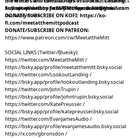
Is the vibe shift from last night real? Will the Mariners
the writers and contributors of
Lookout Landing
buy or sell? Is Dan getting fired or are the Mariners
and sponsored by
Submit questions to
Fans First Sports Network
MATMthepodcast@gmail.com
.
doubling down.
DONATE/SUBSCRIBE ON KOFI
:
https://ko-
fi.com/meetatthemittpodcast
DONATE/SUBSCRIBE ON PATREON:
https://www.patreon.com/cw/MeetattheMitt⁠⁠⁠⁠⁠⁠⁠⁠⁠⁠⁠⁠⁠⁠⁠⁠⁠⁠⁠⁠⁠⁠⁠⁠⁠⁠⁠⁠⁠⁠⁠⁠⁠⁠⁠
SOCIAL LINKS (Twitter/Bluesky):
⁠⁠⁠⁠⁠⁠⁠⁠⁠⁠⁠⁠⁠⁠⁠⁠⁠⁠⁠⁠⁠⁠⁠⁠⁠⁠⁠⁠⁠⁠⁠⁠⁠⁠⁠⁠⁠⁠⁠⁠⁠⁠⁠⁠⁠⁠⁠⁠⁠⁠⁠⁠⁠⁠⁠⁠⁠⁠⁠⁠⁠⁠⁠⁠⁠⁠⁠⁠⁠⁠⁠⁠⁠⁠⁠⁠⁠⁠⁠⁠⁠⁠⁠⁠⁠⁠⁠⁠⁠⁠⁠⁠⁠⁠⁠https://twitter.com/MeetattheMitt⁠⁠⁠⁠⁠⁠⁠⁠⁠⁠⁠⁠⁠⁠⁠⁠⁠⁠⁠⁠⁠⁠⁠⁠⁠⁠⁠⁠⁠⁠⁠⁠⁠⁠⁠⁠⁠⁠⁠⁠⁠⁠⁠⁠⁠⁠⁠⁠⁠⁠⁠⁠⁠⁠⁠⁠⁠⁠⁠⁠⁠⁠⁠⁠⁠⁠⁠⁠⁠⁠⁠⁠⁠⁠⁠⁠⁠⁠⁠⁠⁠⁠⁠⁠⁠⁠⁠⁠⁠⁠⁠⁠⁠⁠⁠
/
⁠⁠⁠⁠⁠⁠⁠⁠⁠⁠⁠⁠⁠⁠⁠⁠⁠⁠⁠⁠⁠⁠⁠⁠⁠⁠⁠⁠⁠⁠⁠⁠⁠⁠⁠⁠⁠⁠⁠⁠⁠⁠⁠⁠⁠⁠⁠⁠⁠⁠⁠⁠⁠⁠⁠⁠⁠⁠⁠⁠⁠⁠⁠⁠⁠⁠⁠⁠⁠⁠⁠⁠⁠⁠⁠⁠⁠⁠⁠⁠⁠⁠⁠⁠⁠⁠⁠⁠⁠⁠⁠⁠⁠⁠⁠https://bsky.app/profile/meetatthemitt.bsky.social⁠⁠⁠⁠⁠⁠⁠⁠⁠⁠⁠⁠⁠⁠⁠⁠⁠⁠⁠⁠⁠⁠⁠⁠⁠⁠⁠⁠⁠⁠⁠⁠⁠⁠⁠⁠⁠⁠⁠⁠⁠⁠⁠⁠⁠⁠⁠⁠⁠⁠⁠⁠⁠⁠⁠⁠⁠⁠⁠⁠⁠⁠⁠⁠⁠⁠⁠⁠⁠⁠⁠⁠⁠⁠⁠⁠⁠⁠⁠⁠⁠⁠⁠⁠⁠⁠⁠⁠⁠⁠⁠⁠⁠⁠⁠
⁠⁠⁠⁠⁠⁠⁠⁠⁠⁠⁠⁠⁠⁠⁠⁠⁠⁠⁠⁠⁠⁠⁠⁠⁠⁠⁠⁠⁠⁠⁠⁠⁠⁠⁠⁠⁠⁠⁠⁠⁠⁠⁠⁠⁠⁠⁠⁠⁠⁠⁠⁠⁠⁠⁠⁠⁠⁠⁠⁠⁠⁠⁠⁠⁠⁠⁠⁠⁠⁠⁠⁠⁠⁠⁠⁠⁠⁠⁠⁠⁠⁠⁠⁠⁠⁠⁠⁠⁠⁠⁠⁠⁠⁠⁠https://twitter.com/LookoutLanding⁠⁠⁠⁠⁠⁠⁠⁠⁠⁠⁠⁠⁠⁠⁠⁠⁠⁠⁠⁠⁠⁠⁠⁠⁠⁠⁠⁠⁠⁠⁠⁠⁠⁠⁠⁠⁠⁠⁠⁠⁠⁠⁠⁠⁠⁠⁠⁠⁠⁠⁠⁠⁠⁠⁠⁠⁠⁠⁠⁠⁠⁠⁠⁠⁠⁠⁠⁠⁠⁠⁠⁠⁠⁠⁠⁠⁠⁠⁠⁠⁠⁠⁠⁠⁠⁠⁠⁠⁠⁠⁠⁠⁠⁠⁠
/
⁠⁠⁠⁠⁠⁠⁠⁠⁠⁠⁠⁠⁠⁠⁠⁠⁠⁠⁠⁠⁠⁠⁠⁠⁠⁠⁠⁠⁠⁠⁠⁠⁠⁠⁠⁠⁠⁠⁠⁠⁠⁠⁠⁠⁠⁠⁠⁠⁠⁠⁠⁠⁠⁠⁠⁠⁠⁠⁠⁠⁠⁠⁠⁠⁠⁠⁠⁠⁠⁠⁠⁠⁠⁠⁠⁠⁠⁠⁠⁠⁠⁠⁠⁠⁠⁠⁠⁠⁠⁠⁠⁠⁠⁠⁠https://bsky.app/profile/lookoutlanding.bsky.social⁠⁠⁠⁠⁠⁠⁠⁠⁠⁠⁠⁠⁠⁠⁠⁠⁠⁠⁠⁠⁠⁠⁠⁠⁠⁠⁠⁠⁠⁠⁠⁠⁠⁠⁠⁠⁠⁠⁠⁠⁠⁠⁠⁠⁠⁠⁠⁠⁠⁠⁠⁠⁠⁠⁠⁠⁠⁠⁠⁠⁠⁠⁠⁠⁠⁠⁠⁠⁠⁠⁠⁠⁠⁠⁠⁠⁠⁠⁠⁠⁠⁠⁠⁠⁠⁠⁠⁠⁠⁠⁠⁠⁠⁠⁠
⁠⁠⁠⁠⁠⁠⁠⁠⁠⁠⁠⁠⁠⁠⁠⁠⁠⁠⁠⁠⁠⁠⁠⁠⁠⁠⁠⁠⁠⁠⁠⁠⁠⁠⁠⁠⁠⁠⁠⁠⁠⁠⁠⁠⁠⁠⁠⁠⁠⁠⁠⁠⁠⁠⁠⁠⁠⁠⁠⁠⁠⁠⁠⁠⁠⁠⁠⁠⁠⁠⁠⁠⁠⁠⁠⁠⁠⁠⁠⁠⁠⁠⁠⁠⁠⁠⁠⁠⁠⁠⁠⁠⁠⁠⁠https://twitter.com/JohnTrupin⁠⁠⁠⁠⁠⁠⁠⁠⁠⁠⁠⁠⁠⁠⁠⁠⁠⁠⁠⁠⁠⁠⁠⁠⁠⁠⁠⁠⁠⁠⁠⁠⁠⁠⁠⁠⁠⁠⁠⁠⁠⁠⁠⁠⁠⁠⁠⁠⁠⁠⁠⁠⁠⁠⁠⁠⁠⁠⁠⁠⁠⁠⁠⁠⁠⁠⁠⁠⁠⁠⁠⁠⁠⁠⁠⁠⁠⁠⁠⁠⁠⁠⁠⁠⁠⁠⁠⁠⁠⁠⁠⁠⁠⁠⁠
/
⁠⁠⁠⁠⁠⁠⁠⁠⁠⁠⁠⁠⁠⁠⁠⁠⁠⁠⁠⁠⁠⁠⁠⁠⁠⁠⁠⁠⁠⁠⁠⁠⁠⁠⁠⁠⁠⁠⁠⁠⁠⁠⁠⁠⁠⁠⁠⁠⁠⁠⁠⁠⁠⁠⁠⁠⁠⁠⁠⁠⁠⁠⁠⁠⁠⁠⁠⁠⁠⁠⁠⁠⁠⁠⁠⁠⁠⁠⁠⁠⁠⁠⁠⁠⁠⁠⁠⁠⁠⁠⁠⁠⁠⁠⁠https://bsky.app/profile/johntrupin.bsky.social⁠⁠⁠⁠⁠⁠⁠⁠⁠⁠⁠⁠⁠⁠⁠⁠⁠⁠⁠⁠⁠⁠⁠⁠⁠⁠⁠⁠⁠⁠⁠⁠⁠⁠⁠⁠⁠⁠⁠⁠⁠⁠⁠⁠⁠⁠⁠⁠⁠⁠⁠⁠⁠⁠⁠⁠⁠⁠⁠⁠⁠⁠⁠⁠⁠⁠⁠⁠⁠⁠⁠⁠⁠⁠⁠⁠⁠⁠⁠⁠⁠⁠⁠⁠⁠⁠⁠⁠⁠⁠⁠⁠⁠⁠⁠
⁠⁠⁠⁠⁠⁠⁠⁠⁠⁠⁠⁠⁠⁠⁠⁠⁠⁠⁠⁠⁠⁠⁠⁠⁠⁠⁠⁠⁠⁠⁠⁠⁠⁠⁠⁠⁠⁠⁠⁠⁠⁠⁠⁠⁠⁠⁠⁠⁠⁠⁠⁠⁠⁠⁠⁠⁠⁠⁠⁠⁠⁠⁠⁠⁠⁠⁠⁠⁠⁠⁠⁠⁠⁠⁠⁠⁠⁠⁠⁠⁠⁠⁠⁠⁠⁠⁠⁠⁠⁠⁠⁠⁠⁠⁠https://twitter.com/KatePreusser⁠⁠⁠⁠⁠⁠⁠⁠⁠⁠⁠⁠⁠⁠⁠⁠⁠⁠⁠⁠⁠⁠⁠⁠⁠⁠⁠⁠⁠⁠⁠⁠⁠⁠⁠⁠⁠⁠⁠⁠⁠⁠⁠⁠⁠⁠⁠⁠⁠⁠⁠⁠⁠⁠⁠⁠⁠⁠⁠⁠⁠⁠⁠⁠⁠⁠⁠⁠⁠⁠⁠⁠⁠⁠⁠⁠⁠⁠⁠⁠⁠⁠⁠⁠⁠⁠⁠⁠⁠⁠⁠⁠⁠⁠⁠
/
⁠⁠⁠⁠⁠⁠⁠⁠⁠⁠⁠⁠⁠⁠⁠⁠⁠⁠⁠⁠⁠⁠⁠⁠⁠⁠⁠⁠⁠⁠⁠⁠⁠⁠⁠⁠⁠⁠⁠⁠⁠⁠⁠⁠⁠⁠⁠⁠⁠⁠⁠⁠⁠⁠⁠⁠⁠⁠⁠⁠⁠⁠⁠⁠⁠⁠⁠⁠⁠⁠⁠⁠⁠⁠⁠⁠⁠⁠⁠⁠⁠⁠⁠⁠⁠⁠⁠⁠⁠⁠⁠⁠⁠⁠⁠https://bsky.app/profile/katepreusser.bsky.social⁠⁠⁠⁠⁠⁠⁠⁠⁠⁠⁠⁠⁠⁠⁠⁠⁠⁠⁠⁠⁠⁠⁠⁠⁠⁠⁠⁠⁠⁠⁠⁠⁠⁠⁠⁠⁠⁠⁠⁠⁠⁠⁠⁠⁠⁠⁠⁠⁠⁠⁠⁠⁠⁠⁠⁠⁠⁠⁠⁠⁠⁠⁠⁠⁠⁠⁠⁠⁠⁠⁠⁠⁠⁠⁠⁠⁠⁠⁠⁠⁠⁠⁠⁠⁠⁠⁠⁠⁠⁠⁠⁠⁠⁠⁠
⁠⁠⁠⁠⁠⁠⁠⁠⁠⁠⁠⁠⁠⁠⁠⁠⁠⁠⁠⁠⁠⁠⁠⁠⁠⁠⁠⁠⁠⁠⁠⁠⁠⁠⁠⁠⁠⁠⁠⁠⁠⁠⁠⁠⁠⁠⁠⁠⁠⁠⁠⁠⁠⁠⁠⁠⁠⁠⁠⁠⁠⁠⁠⁠⁠⁠⁠⁠⁠⁠⁠⁠⁠⁠⁠⁠⁠⁠⁠⁠⁠⁠⁠⁠⁠⁠⁠⁠⁠⁠⁠⁠⁠⁠⁠https://twitter.com/EvanJamesAudio⁠⁠⁠⁠⁠⁠⁠⁠⁠⁠⁠⁠⁠⁠⁠⁠⁠⁠⁠⁠⁠⁠⁠⁠⁠⁠⁠⁠⁠⁠⁠⁠⁠⁠⁠⁠⁠⁠⁠⁠⁠⁠⁠⁠⁠⁠⁠⁠⁠⁠⁠⁠⁠⁠⁠⁠⁠⁠⁠⁠⁠⁠⁠⁠⁠⁠⁠⁠⁠⁠⁠⁠⁠⁠⁠⁠⁠⁠⁠⁠⁠⁠⁠⁠⁠⁠⁠⁠⁠⁠⁠⁠⁠⁠⁠
/
⁠⁠⁠⁠⁠⁠⁠⁠⁠⁠⁠⁠⁠⁠⁠⁠⁠⁠⁠⁠⁠⁠⁠⁠⁠⁠⁠⁠⁠⁠⁠⁠⁠⁠⁠⁠⁠⁠⁠⁠⁠⁠⁠⁠⁠⁠⁠⁠⁠⁠⁠⁠⁠⁠⁠⁠⁠⁠⁠⁠⁠⁠⁠⁠⁠⁠⁠⁠⁠⁠⁠⁠⁠⁠⁠⁠⁠⁠⁠⁠⁠⁠⁠⁠⁠⁠⁠⁠⁠⁠⁠⁠⁠⁠⁠https://bsky.app/profile/evanjamesaudio.bsky.social⁠⁠⁠⁠⁠⁠⁠⁠⁠⁠⁠⁠⁠⁠⁠⁠⁠⁠⁠⁠⁠⁠⁠⁠⁠⁠⁠⁠⁠⁠⁠⁠⁠⁠⁠⁠⁠⁠⁠⁠⁠⁠⁠⁠⁠⁠⁠⁠⁠⁠⁠⁠⁠⁠⁠⁠⁠⁠⁠⁠⁠⁠⁠⁠⁠⁠⁠⁠⁠⁠⁠⁠⁠⁠⁠⁠⁠⁠⁠⁠⁠⁠⁠⁠⁠⁠⁠⁠⁠⁠⁠⁠⁠⁠⁠
⁠⁠⁠⁠⁠⁠⁠⁠⁠⁠⁠⁠⁠⁠⁠⁠⁠⁠⁠⁠⁠⁠⁠⁠⁠⁠⁠⁠⁠⁠⁠⁠⁠⁠⁠⁠⁠⁠⁠⁠⁠⁠⁠⁠⁠⁠⁠⁠⁠⁠⁠⁠⁠⁠⁠⁠⁠⁠⁠⁠⁠⁠⁠⁠⁠⁠⁠⁠⁠⁠⁠⁠⁠⁠⁠⁠⁠⁠⁠⁠⁠⁠⁠⁠⁠⁠⁠⁠⁠⁠⁠⁠⁠⁠⁠https://x.com/gbronsdon⁠⁠⁠⁠⁠⁠⁠⁠⁠⁠⁠⁠⁠⁠⁠⁠⁠⁠⁠⁠⁠⁠⁠⁠⁠⁠⁠⁠⁠⁠⁠⁠⁠⁠⁠⁠⁠⁠⁠⁠⁠⁠⁠⁠⁠⁠⁠⁠⁠⁠⁠⁠⁠⁠⁠⁠⁠⁠⁠⁠⁠⁠⁠⁠⁠⁠⁠⁠⁠⁠⁠⁠⁠⁠⁠⁠⁠⁠⁠⁠⁠⁠⁠⁠⁠⁠⁠⁠⁠⁠⁠⁠⁠⁠⁠
/