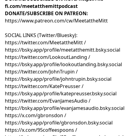
fi.com/meetatthemittpodcast
DONATE/SUBSCRIBE ON PATREON:
https://www.patreon.com/cw/MeetattheMitt⁠⁠⁠⁠⁠⁠⁠⁠⁠⁠⁠⁠⁠⁠⁠⁠⁠⁠⁠⁠⁠⁠⁠⁠⁠⁠⁠⁠⁠⁠⁠⁠⁠⁠⁠⁠⁠⁠⁠⁠⁠
SOCIAL LINKS (Twitter/Bluesky):
⁠⁠⁠⁠⁠⁠⁠⁠⁠⁠⁠⁠⁠⁠⁠⁠⁠⁠⁠⁠⁠⁠⁠⁠⁠⁠⁠⁠⁠⁠⁠⁠⁠⁠⁠⁠⁠⁠⁠⁠⁠⁠⁠⁠⁠⁠⁠⁠⁠⁠⁠⁠⁠⁠⁠⁠⁠⁠⁠⁠⁠⁠⁠⁠⁠⁠⁠⁠⁠⁠⁠⁠⁠⁠⁠⁠⁠⁠⁠⁠⁠⁠⁠⁠⁠⁠⁠⁠⁠⁠⁠⁠⁠⁠⁠⁠⁠⁠⁠⁠⁠https://twitter.com/MeetattheMitt⁠⁠⁠⁠⁠⁠⁠⁠⁠⁠⁠⁠⁠⁠⁠⁠⁠⁠⁠⁠⁠⁠⁠⁠⁠⁠⁠⁠⁠⁠⁠⁠⁠⁠⁠⁠⁠⁠⁠⁠⁠⁠⁠⁠⁠⁠⁠⁠⁠⁠⁠⁠⁠⁠⁠⁠⁠⁠⁠⁠⁠⁠⁠⁠⁠⁠⁠⁠⁠⁠⁠⁠⁠⁠⁠⁠⁠⁠⁠⁠⁠⁠⁠⁠⁠⁠⁠⁠⁠⁠⁠⁠⁠⁠⁠⁠⁠⁠⁠⁠⁠
/
⁠⁠⁠⁠⁠⁠⁠⁠⁠⁠⁠⁠⁠⁠⁠⁠⁠⁠⁠⁠⁠⁠⁠⁠⁠⁠⁠⁠⁠⁠⁠⁠⁠⁠⁠⁠⁠⁠⁠⁠⁠⁠⁠⁠⁠⁠⁠⁠⁠⁠⁠⁠⁠⁠⁠⁠⁠⁠⁠⁠⁠⁠⁠⁠⁠⁠⁠⁠⁠⁠⁠⁠⁠⁠⁠⁠⁠⁠⁠⁠⁠⁠⁠⁠⁠⁠⁠⁠⁠⁠⁠⁠⁠⁠⁠⁠⁠⁠⁠⁠⁠https://bsky.app/profile/meetatthemitt.bsky.social⁠⁠⁠⁠⁠⁠⁠⁠⁠⁠⁠⁠⁠⁠⁠⁠⁠⁠⁠⁠⁠⁠⁠⁠⁠⁠⁠⁠⁠⁠⁠⁠⁠⁠⁠⁠⁠⁠⁠⁠⁠⁠⁠⁠⁠⁠⁠⁠⁠⁠⁠⁠⁠⁠⁠⁠⁠⁠⁠⁠⁠⁠⁠⁠⁠⁠⁠⁠⁠⁠⁠⁠⁠⁠⁠⁠⁠⁠⁠⁠⁠⁠⁠⁠⁠⁠⁠⁠⁠⁠⁠⁠⁠⁠⁠⁠⁠⁠⁠⁠⁠
⁠⁠⁠⁠⁠⁠⁠⁠⁠⁠⁠⁠⁠⁠⁠⁠⁠⁠⁠⁠⁠⁠⁠⁠⁠⁠⁠⁠⁠⁠⁠⁠⁠⁠⁠⁠⁠⁠⁠⁠⁠⁠⁠⁠⁠⁠⁠⁠⁠⁠⁠⁠⁠⁠⁠⁠⁠⁠⁠⁠⁠⁠⁠⁠⁠⁠⁠⁠⁠⁠⁠⁠⁠⁠⁠⁠⁠⁠⁠⁠⁠⁠⁠⁠⁠⁠⁠⁠⁠⁠⁠⁠⁠⁠⁠⁠⁠⁠⁠⁠⁠https://twitter.com/LookoutLanding⁠⁠⁠⁠⁠⁠⁠⁠⁠⁠⁠⁠⁠⁠⁠⁠⁠⁠⁠⁠⁠⁠⁠⁠⁠⁠⁠⁠⁠⁠⁠⁠⁠⁠⁠⁠⁠⁠⁠⁠⁠⁠⁠⁠⁠⁠⁠⁠⁠⁠⁠⁠⁠⁠⁠⁠⁠⁠⁠⁠⁠⁠⁠⁠⁠⁠⁠⁠⁠⁠⁠⁠⁠⁠⁠⁠⁠⁠⁠⁠⁠⁠⁠⁠⁠⁠⁠⁠⁠⁠⁠⁠⁠⁠⁠⁠⁠⁠⁠⁠⁠
/
⁠⁠⁠⁠⁠⁠⁠⁠⁠⁠⁠⁠⁠⁠⁠⁠⁠⁠⁠⁠⁠⁠⁠⁠⁠⁠⁠⁠⁠⁠⁠⁠⁠⁠⁠⁠⁠⁠⁠⁠⁠⁠⁠⁠⁠⁠⁠⁠⁠⁠⁠⁠⁠⁠⁠⁠⁠⁠⁠⁠⁠⁠⁠⁠⁠⁠⁠⁠⁠⁠⁠⁠⁠⁠⁠⁠⁠⁠⁠⁠⁠⁠⁠⁠⁠⁠⁠⁠⁠⁠⁠⁠⁠⁠⁠⁠⁠⁠⁠⁠⁠https://bsky.app/profile/lookoutlanding.bsky.social⁠⁠⁠⁠⁠⁠⁠⁠⁠⁠⁠⁠⁠⁠⁠⁠⁠⁠⁠⁠⁠⁠⁠⁠⁠⁠⁠⁠⁠⁠⁠⁠⁠⁠⁠⁠⁠⁠⁠⁠⁠⁠⁠⁠⁠⁠⁠⁠⁠⁠⁠⁠⁠⁠⁠⁠⁠⁠⁠⁠⁠⁠⁠⁠⁠⁠⁠⁠⁠⁠⁠⁠⁠⁠⁠⁠⁠⁠⁠⁠⁠⁠⁠⁠⁠⁠⁠⁠⁠⁠⁠⁠⁠⁠⁠⁠⁠⁠⁠⁠⁠
⁠⁠⁠⁠⁠⁠⁠⁠⁠⁠⁠⁠⁠⁠⁠⁠⁠⁠⁠⁠⁠⁠⁠⁠⁠⁠⁠⁠⁠⁠⁠⁠⁠⁠⁠⁠⁠⁠⁠⁠⁠⁠⁠⁠⁠⁠⁠⁠⁠⁠⁠⁠⁠⁠⁠⁠⁠⁠⁠⁠⁠⁠⁠⁠⁠⁠⁠⁠⁠⁠⁠⁠⁠⁠⁠⁠⁠⁠⁠⁠⁠⁠⁠⁠⁠⁠⁠⁠⁠⁠⁠⁠⁠⁠⁠⁠⁠⁠⁠⁠⁠https://twitter.com/JohnTrupin⁠⁠⁠⁠⁠⁠⁠⁠⁠⁠⁠⁠⁠⁠⁠⁠⁠⁠⁠⁠⁠⁠⁠⁠⁠⁠⁠⁠⁠⁠⁠⁠⁠⁠⁠⁠⁠⁠⁠⁠⁠⁠⁠⁠⁠⁠⁠⁠⁠⁠⁠⁠⁠⁠⁠⁠⁠⁠⁠⁠⁠⁠⁠⁠⁠⁠⁠⁠⁠⁠⁠⁠⁠⁠⁠⁠⁠⁠⁠⁠⁠⁠⁠⁠⁠⁠⁠⁠⁠⁠⁠⁠⁠⁠⁠⁠⁠⁠⁠⁠⁠
/
⁠⁠⁠⁠⁠⁠⁠⁠⁠⁠⁠⁠⁠⁠⁠⁠⁠⁠⁠⁠⁠⁠⁠⁠⁠⁠⁠⁠⁠⁠⁠⁠⁠⁠⁠⁠⁠⁠⁠⁠⁠⁠⁠⁠⁠⁠⁠⁠⁠⁠⁠⁠⁠⁠⁠⁠⁠⁠⁠⁠⁠⁠⁠⁠⁠⁠⁠⁠⁠⁠⁠⁠⁠⁠⁠⁠⁠⁠⁠⁠⁠⁠⁠⁠⁠⁠⁠⁠⁠⁠⁠⁠⁠⁠⁠⁠⁠⁠⁠⁠⁠https://bsky.app/profile/johntrupin.bsky.social⁠⁠⁠⁠⁠⁠⁠⁠⁠⁠⁠⁠⁠⁠⁠⁠⁠⁠⁠⁠⁠⁠⁠⁠⁠⁠⁠⁠⁠⁠⁠⁠⁠⁠⁠⁠⁠⁠⁠⁠⁠⁠⁠⁠⁠⁠⁠⁠⁠⁠⁠⁠⁠⁠⁠⁠⁠⁠⁠⁠⁠⁠⁠⁠⁠⁠⁠⁠⁠⁠⁠⁠⁠⁠⁠⁠⁠⁠⁠⁠⁠⁠⁠⁠⁠⁠⁠⁠⁠⁠⁠⁠⁠⁠⁠⁠⁠⁠⁠⁠⁠
⁠⁠⁠⁠⁠⁠⁠⁠⁠⁠⁠⁠⁠⁠⁠⁠⁠⁠⁠⁠⁠⁠⁠⁠⁠⁠⁠⁠⁠⁠⁠⁠⁠⁠⁠⁠⁠⁠⁠⁠⁠⁠⁠⁠⁠⁠⁠⁠⁠⁠⁠⁠⁠⁠⁠⁠⁠⁠⁠⁠⁠⁠⁠⁠⁠⁠⁠⁠⁠⁠⁠⁠⁠⁠⁠⁠⁠⁠⁠⁠⁠⁠⁠⁠⁠⁠⁠⁠⁠⁠⁠⁠⁠⁠⁠⁠⁠⁠⁠⁠⁠https://twitter.com/KatePreusser⁠⁠⁠⁠⁠⁠⁠⁠⁠⁠⁠⁠⁠⁠⁠⁠⁠⁠⁠⁠⁠⁠⁠⁠⁠⁠⁠⁠⁠⁠⁠⁠⁠⁠⁠⁠⁠⁠⁠⁠⁠⁠⁠⁠⁠⁠⁠⁠⁠⁠⁠⁠⁠⁠⁠⁠⁠⁠⁠⁠⁠⁠⁠⁠⁠⁠⁠⁠⁠⁠⁠⁠⁠⁠⁠⁠⁠⁠⁠⁠⁠⁠⁠⁠⁠⁠⁠⁠⁠⁠⁠⁠⁠⁠⁠⁠⁠⁠⁠⁠⁠
/
⁠⁠⁠⁠⁠⁠⁠⁠⁠⁠⁠⁠⁠⁠⁠⁠⁠⁠⁠⁠⁠⁠⁠⁠⁠⁠⁠⁠⁠⁠⁠⁠⁠⁠⁠⁠⁠⁠⁠⁠⁠⁠⁠⁠⁠⁠⁠⁠⁠⁠⁠⁠⁠⁠⁠⁠⁠⁠⁠⁠⁠⁠⁠⁠⁠⁠⁠⁠⁠⁠⁠⁠⁠⁠⁠⁠⁠⁠⁠⁠⁠⁠⁠⁠⁠⁠⁠⁠⁠⁠⁠⁠⁠⁠⁠⁠⁠⁠⁠⁠⁠https://bsky.app/profile/katepreusser.bsky.social⁠⁠⁠⁠⁠⁠⁠⁠⁠⁠⁠⁠⁠⁠⁠⁠⁠⁠⁠⁠⁠⁠⁠⁠⁠⁠⁠⁠⁠⁠⁠⁠⁠⁠⁠⁠⁠⁠⁠⁠⁠⁠⁠⁠⁠⁠⁠⁠⁠⁠⁠⁠⁠⁠⁠⁠⁠⁠⁠⁠⁠⁠⁠⁠⁠⁠⁠⁠⁠⁠⁠⁠⁠⁠⁠⁠⁠⁠⁠⁠⁠⁠⁠⁠⁠⁠⁠⁠⁠⁠⁠⁠⁠⁠⁠⁠⁠⁠⁠⁠⁠
⁠⁠⁠⁠⁠⁠⁠⁠⁠⁠⁠⁠⁠⁠⁠⁠⁠⁠⁠⁠⁠⁠⁠⁠⁠⁠⁠⁠⁠⁠⁠⁠⁠⁠⁠⁠⁠⁠⁠⁠⁠⁠⁠⁠⁠⁠⁠⁠⁠⁠⁠⁠⁠⁠⁠⁠⁠⁠⁠⁠⁠⁠⁠⁠⁠⁠⁠⁠⁠⁠⁠⁠⁠⁠⁠⁠⁠⁠⁠⁠⁠⁠⁠⁠⁠⁠⁠⁠⁠⁠⁠⁠⁠⁠⁠⁠⁠⁠⁠⁠⁠https://twitter.com/EvanJamesAudio⁠⁠⁠⁠⁠⁠⁠⁠⁠⁠⁠⁠⁠⁠⁠⁠⁠⁠⁠⁠⁠⁠⁠⁠⁠⁠⁠⁠⁠⁠⁠⁠⁠⁠⁠⁠⁠⁠⁠⁠⁠⁠⁠⁠⁠⁠⁠⁠⁠⁠⁠⁠⁠⁠⁠⁠⁠⁠⁠⁠⁠⁠⁠⁠⁠⁠⁠⁠⁠⁠⁠⁠⁠⁠⁠⁠⁠⁠⁠⁠⁠⁠⁠⁠⁠⁠⁠⁠⁠⁠⁠⁠⁠⁠⁠⁠⁠⁠⁠⁠⁠
/
⁠⁠⁠⁠⁠⁠⁠⁠⁠⁠⁠⁠⁠⁠⁠⁠⁠⁠⁠⁠⁠⁠⁠⁠⁠⁠⁠⁠⁠⁠⁠⁠⁠⁠⁠⁠⁠⁠⁠⁠⁠⁠⁠⁠⁠⁠⁠⁠⁠⁠⁠⁠⁠⁠⁠⁠⁠⁠⁠⁠⁠⁠⁠⁠⁠⁠⁠⁠⁠⁠⁠⁠⁠⁠⁠⁠⁠⁠⁠⁠⁠⁠⁠⁠⁠⁠⁠⁠⁠⁠⁠⁠⁠⁠⁠⁠⁠⁠⁠⁠⁠https://bsky.app/profile/evanjamesaudio.bsky.social⁠⁠⁠⁠⁠⁠⁠⁠⁠⁠⁠⁠⁠⁠⁠⁠⁠⁠⁠⁠⁠⁠⁠⁠⁠⁠⁠⁠⁠⁠⁠⁠⁠⁠⁠⁠⁠⁠⁠⁠⁠⁠⁠⁠⁠⁠⁠⁠⁠⁠⁠⁠⁠⁠⁠⁠⁠⁠⁠⁠⁠⁠⁠⁠⁠⁠⁠⁠⁠⁠⁠⁠⁠⁠⁠⁠⁠⁠⁠⁠⁠⁠⁠⁠⁠⁠⁠⁠⁠⁠⁠⁠⁠⁠⁠⁠⁠⁠⁠⁠⁠
⁠⁠⁠⁠⁠⁠⁠⁠⁠⁠⁠⁠⁠⁠⁠⁠⁠⁠⁠⁠⁠⁠⁠⁠⁠⁠⁠⁠⁠⁠⁠⁠⁠⁠⁠⁠⁠⁠⁠⁠⁠⁠⁠⁠⁠⁠⁠⁠⁠⁠⁠⁠⁠⁠⁠⁠⁠⁠⁠⁠⁠⁠⁠⁠⁠⁠⁠⁠⁠⁠⁠⁠⁠⁠⁠⁠⁠⁠⁠⁠⁠⁠⁠⁠⁠⁠⁠⁠⁠⁠⁠⁠⁠⁠⁠⁠⁠⁠⁠⁠⁠https://x.com/gbronsdon⁠⁠⁠⁠⁠⁠⁠⁠⁠⁠⁠⁠⁠⁠⁠⁠⁠⁠⁠⁠⁠⁠⁠⁠⁠⁠⁠⁠⁠⁠⁠⁠⁠⁠⁠⁠⁠⁠⁠⁠⁠⁠⁠⁠⁠⁠⁠⁠⁠⁠⁠⁠⁠⁠⁠⁠⁠⁠⁠⁠⁠⁠⁠⁠⁠⁠⁠⁠⁠⁠⁠⁠⁠⁠⁠⁠⁠⁠⁠⁠⁠⁠⁠⁠⁠⁠⁠⁠⁠⁠⁠⁠⁠⁠⁠⁠⁠⁠⁠⁠⁠
/
⁠⁠⁠⁠⁠⁠⁠⁠⁠⁠⁠⁠⁠⁠⁠⁠⁠⁠⁠⁠⁠⁠⁠⁠⁠⁠⁠⁠⁠⁠⁠⁠⁠⁠⁠⁠⁠⁠⁠⁠⁠⁠⁠⁠⁠⁠⁠⁠⁠⁠⁠⁠⁠⁠⁠⁠⁠⁠⁠⁠⁠⁠⁠⁠⁠⁠⁠⁠⁠⁠⁠⁠⁠⁠⁠⁠⁠⁠⁠⁠⁠⁠⁠⁠⁠⁠⁠⁠⁠⁠⁠⁠⁠⁠⁠⁠⁠⁠⁠⁠⁠https://bsky.app/profile/gbronsdon.bsky.social⁠⁠⁠⁠⁠⁠⁠⁠⁠⁠⁠⁠⁠⁠⁠⁠⁠⁠⁠⁠⁠⁠⁠⁠⁠⁠⁠⁠⁠⁠⁠⁠⁠⁠⁠⁠⁠⁠⁠⁠⁠⁠⁠⁠⁠⁠⁠⁠⁠⁠⁠⁠⁠⁠⁠⁠⁠⁠⁠⁠⁠⁠⁠⁠⁠⁠⁠⁠⁠⁠⁠⁠⁠⁠⁠⁠⁠⁠⁠⁠⁠⁠⁠⁠⁠⁠⁠⁠⁠⁠⁠⁠⁠⁠⁠⁠⁠⁠⁠⁠⁠
⁠⁠⁠⁠⁠⁠⁠⁠⁠⁠⁠⁠⁠⁠⁠⁠⁠⁠⁠⁠⁠⁠⁠⁠⁠⁠⁠⁠⁠⁠⁠⁠⁠⁠⁠⁠⁠⁠⁠⁠⁠⁠⁠⁠⁠⁠⁠⁠⁠⁠⁠⁠⁠⁠⁠⁠⁠⁠⁠⁠⁠⁠⁠⁠⁠⁠⁠⁠⁠⁠⁠⁠⁠⁠⁠⁠⁠⁠⁠⁠⁠⁠⁠⁠⁠⁠⁠⁠⁠⁠⁠⁠⁠⁠⁠⁠⁠⁠⁠⁠⁠https://x.com/95coffeespoons⁠⁠⁠⁠⁠⁠⁠⁠⁠⁠⁠⁠⁠⁠⁠⁠⁠⁠⁠⁠⁠⁠⁠⁠⁠⁠⁠⁠⁠⁠⁠⁠⁠⁠⁠⁠⁠⁠⁠⁠⁠⁠⁠⁠⁠⁠⁠⁠⁠⁠⁠⁠⁠⁠⁠⁠⁠⁠⁠⁠⁠⁠⁠⁠⁠⁠⁠⁠⁠⁠⁠⁠⁠⁠⁠⁠⁠⁠⁠⁠⁠⁠⁠⁠⁠⁠⁠⁠⁠⁠⁠⁠⁠⁠⁠⁠⁠⁠⁠⁠⁠
/