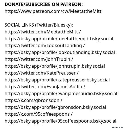
DONATE/SUBSCRIBE ON PATREON:
https://www.patreon.com/cw/MeetattheMitt⁠⁠⁠⁠⁠⁠⁠⁠⁠⁠⁠⁠⁠⁠⁠⁠⁠⁠⁠⁠⁠⁠⁠⁠⁠⁠⁠⁠⁠⁠⁠⁠⁠⁠
SOCIAL LINKS (Twitter/Bluesky):
⁠⁠⁠⁠⁠⁠⁠⁠⁠⁠⁠⁠⁠⁠⁠⁠⁠⁠⁠⁠⁠⁠⁠⁠⁠⁠⁠⁠⁠⁠⁠⁠⁠⁠⁠⁠⁠⁠⁠⁠⁠⁠⁠⁠⁠⁠⁠⁠⁠⁠⁠⁠⁠⁠⁠⁠⁠⁠⁠⁠⁠⁠⁠⁠⁠⁠⁠⁠⁠⁠⁠⁠⁠⁠⁠⁠⁠⁠⁠⁠⁠⁠⁠⁠⁠⁠⁠⁠⁠⁠⁠⁠⁠⁠https://twitter.com/MeetattheMitt⁠⁠⁠⁠⁠⁠⁠⁠⁠⁠⁠⁠⁠⁠⁠⁠⁠⁠⁠⁠⁠⁠⁠⁠⁠⁠⁠⁠⁠⁠⁠⁠⁠⁠⁠⁠⁠⁠⁠⁠⁠⁠⁠⁠⁠⁠⁠⁠⁠⁠⁠⁠⁠⁠⁠⁠⁠⁠⁠⁠⁠⁠⁠⁠⁠⁠⁠⁠⁠⁠⁠⁠⁠⁠⁠⁠⁠⁠⁠⁠⁠⁠⁠⁠⁠⁠⁠⁠⁠⁠⁠⁠⁠⁠
/
⁠⁠⁠⁠⁠⁠⁠⁠⁠⁠⁠⁠⁠⁠⁠⁠⁠⁠⁠⁠⁠⁠⁠⁠⁠⁠⁠⁠⁠⁠⁠⁠⁠⁠⁠⁠⁠⁠⁠⁠⁠⁠⁠⁠⁠⁠⁠⁠⁠⁠⁠⁠⁠⁠⁠⁠⁠⁠⁠⁠⁠⁠⁠⁠⁠⁠⁠⁠⁠⁠⁠⁠⁠⁠⁠⁠⁠⁠⁠⁠⁠⁠⁠⁠⁠⁠⁠⁠⁠⁠⁠⁠⁠⁠https://bsky.app/profile/meetatthemitt.bsky.social⁠⁠⁠⁠⁠⁠⁠⁠⁠⁠⁠⁠⁠⁠⁠⁠⁠⁠⁠⁠⁠⁠⁠⁠⁠⁠⁠⁠⁠⁠⁠⁠⁠⁠⁠⁠⁠⁠⁠⁠⁠⁠⁠⁠⁠⁠⁠⁠⁠⁠⁠⁠⁠⁠⁠⁠⁠⁠⁠⁠⁠⁠⁠⁠⁠⁠⁠⁠⁠⁠⁠⁠⁠⁠⁠⁠⁠⁠⁠⁠⁠⁠⁠⁠⁠⁠⁠⁠⁠⁠⁠⁠⁠⁠
⁠⁠⁠⁠⁠⁠⁠⁠⁠⁠⁠⁠⁠⁠⁠⁠⁠⁠⁠⁠⁠⁠⁠⁠⁠⁠⁠⁠⁠⁠⁠⁠⁠⁠⁠⁠⁠⁠⁠⁠⁠⁠⁠⁠⁠⁠⁠⁠⁠⁠⁠⁠⁠⁠⁠⁠⁠⁠⁠⁠⁠⁠⁠⁠⁠⁠⁠⁠⁠⁠⁠⁠⁠⁠⁠⁠⁠⁠⁠⁠⁠⁠⁠⁠⁠⁠⁠⁠⁠⁠⁠⁠⁠⁠https://twitter.com/LookoutLanding⁠⁠⁠⁠⁠⁠⁠⁠⁠⁠⁠⁠⁠⁠⁠⁠⁠⁠⁠⁠⁠⁠⁠⁠⁠⁠⁠⁠⁠⁠⁠⁠⁠⁠⁠⁠⁠⁠⁠⁠⁠⁠⁠⁠⁠⁠⁠⁠⁠⁠⁠⁠⁠⁠⁠⁠⁠⁠⁠⁠⁠⁠⁠⁠⁠⁠⁠⁠⁠⁠⁠⁠⁠⁠⁠⁠⁠⁠⁠⁠⁠⁠⁠⁠⁠⁠⁠⁠⁠⁠⁠⁠⁠⁠
/
⁠⁠⁠⁠⁠⁠⁠⁠⁠⁠⁠⁠⁠⁠⁠⁠⁠⁠⁠⁠⁠⁠⁠⁠⁠⁠⁠⁠⁠⁠⁠⁠⁠⁠⁠⁠⁠⁠⁠⁠⁠⁠⁠⁠⁠⁠⁠⁠⁠⁠⁠⁠⁠⁠⁠⁠⁠⁠⁠⁠⁠⁠⁠⁠⁠⁠⁠⁠⁠⁠⁠⁠⁠⁠⁠⁠⁠⁠⁠⁠⁠⁠⁠⁠⁠⁠⁠⁠⁠⁠⁠⁠⁠⁠https://bsky.app/profile/lookoutlanding.bsky.social⁠⁠⁠⁠⁠⁠⁠⁠⁠⁠⁠⁠⁠⁠⁠⁠⁠⁠⁠⁠⁠⁠⁠⁠⁠⁠⁠⁠⁠⁠⁠⁠⁠⁠⁠⁠⁠⁠⁠⁠⁠⁠⁠⁠⁠⁠⁠⁠⁠⁠⁠⁠⁠⁠⁠⁠⁠⁠⁠⁠⁠⁠⁠⁠⁠⁠⁠⁠⁠⁠⁠⁠⁠⁠⁠⁠⁠⁠⁠⁠⁠⁠⁠⁠⁠⁠⁠⁠⁠⁠⁠⁠⁠⁠
⁠⁠⁠⁠⁠⁠⁠⁠⁠⁠⁠⁠⁠⁠⁠⁠⁠⁠⁠⁠⁠⁠⁠⁠⁠⁠⁠⁠⁠⁠⁠⁠⁠⁠⁠⁠⁠⁠⁠⁠⁠⁠⁠⁠⁠⁠⁠⁠⁠⁠⁠⁠⁠⁠⁠⁠⁠⁠⁠⁠⁠⁠⁠⁠⁠⁠⁠⁠⁠⁠⁠⁠⁠⁠⁠⁠⁠⁠⁠⁠⁠⁠⁠⁠⁠⁠⁠⁠⁠⁠⁠⁠⁠⁠https://twitter.com/JohnTrupin⁠⁠⁠⁠⁠⁠⁠⁠⁠⁠⁠⁠⁠⁠⁠⁠⁠⁠⁠⁠⁠⁠⁠⁠⁠⁠⁠⁠⁠⁠⁠⁠⁠⁠⁠⁠⁠⁠⁠⁠⁠⁠⁠⁠⁠⁠⁠⁠⁠⁠⁠⁠⁠⁠⁠⁠⁠⁠⁠⁠⁠⁠⁠⁠⁠⁠⁠⁠⁠⁠⁠⁠⁠⁠⁠⁠⁠⁠⁠⁠⁠⁠⁠⁠⁠⁠⁠⁠⁠⁠⁠⁠⁠⁠
/
⁠⁠⁠⁠⁠⁠⁠⁠⁠⁠⁠⁠⁠⁠⁠⁠⁠⁠⁠⁠⁠⁠⁠⁠⁠⁠⁠⁠⁠⁠⁠⁠⁠⁠⁠⁠⁠⁠⁠⁠⁠⁠⁠⁠⁠⁠⁠⁠⁠⁠⁠⁠⁠⁠⁠⁠⁠⁠⁠⁠⁠⁠⁠⁠⁠⁠⁠⁠⁠⁠⁠⁠⁠⁠⁠⁠⁠⁠⁠⁠⁠⁠⁠⁠⁠⁠⁠⁠⁠⁠⁠⁠⁠⁠https://bsky.app/profile/johntrupin.bsky.social⁠⁠⁠⁠⁠⁠⁠⁠⁠⁠⁠⁠⁠⁠⁠⁠⁠⁠⁠⁠⁠⁠⁠⁠⁠⁠⁠⁠⁠⁠⁠⁠⁠⁠⁠⁠⁠⁠⁠⁠⁠⁠⁠⁠⁠⁠⁠⁠⁠⁠⁠⁠⁠⁠⁠⁠⁠⁠⁠⁠⁠⁠⁠⁠⁠⁠⁠⁠⁠⁠⁠⁠⁠⁠⁠⁠⁠⁠⁠⁠⁠⁠⁠⁠⁠⁠⁠⁠⁠⁠⁠⁠⁠⁠
⁠⁠⁠⁠⁠⁠⁠⁠⁠⁠⁠⁠⁠⁠⁠⁠⁠⁠⁠⁠⁠⁠⁠⁠⁠⁠⁠⁠⁠⁠⁠⁠⁠⁠⁠⁠⁠⁠⁠⁠⁠⁠⁠⁠⁠⁠⁠⁠⁠⁠⁠⁠⁠⁠⁠⁠⁠⁠⁠⁠⁠⁠⁠⁠⁠⁠⁠⁠⁠⁠⁠⁠⁠⁠⁠⁠⁠⁠⁠⁠⁠⁠⁠⁠⁠⁠⁠⁠⁠⁠⁠⁠⁠⁠https://twitter.com/KatePreusser⁠⁠⁠⁠⁠⁠⁠⁠⁠⁠⁠⁠⁠⁠⁠⁠⁠⁠⁠⁠⁠⁠⁠⁠⁠⁠⁠⁠⁠⁠⁠⁠⁠⁠⁠⁠⁠⁠⁠⁠⁠⁠⁠⁠⁠⁠⁠⁠⁠⁠⁠⁠⁠⁠⁠⁠⁠⁠⁠⁠⁠⁠⁠⁠⁠⁠⁠⁠⁠⁠⁠⁠⁠⁠⁠⁠⁠⁠⁠⁠⁠⁠⁠⁠⁠⁠⁠⁠⁠⁠⁠⁠⁠⁠
/
⁠⁠⁠⁠⁠⁠⁠⁠⁠⁠⁠⁠⁠⁠⁠⁠⁠⁠⁠⁠⁠⁠⁠⁠⁠⁠⁠⁠⁠⁠⁠⁠⁠⁠⁠⁠⁠⁠⁠⁠⁠⁠⁠⁠⁠⁠⁠⁠⁠⁠⁠⁠⁠⁠⁠⁠⁠⁠⁠⁠⁠⁠⁠⁠⁠⁠⁠⁠⁠⁠⁠⁠⁠⁠⁠⁠⁠⁠⁠⁠⁠⁠⁠⁠⁠⁠⁠⁠⁠⁠⁠⁠⁠⁠https://bsky.app/profile/katepreusser.bsky.social⁠⁠⁠⁠⁠⁠⁠⁠⁠⁠⁠⁠⁠⁠⁠⁠⁠⁠⁠⁠⁠⁠⁠⁠⁠⁠⁠⁠⁠⁠⁠⁠⁠⁠⁠⁠⁠⁠⁠⁠⁠⁠⁠⁠⁠⁠⁠⁠⁠⁠⁠⁠⁠⁠⁠⁠⁠⁠⁠⁠⁠⁠⁠⁠⁠⁠⁠⁠⁠⁠⁠⁠⁠⁠⁠⁠⁠⁠⁠⁠⁠⁠⁠⁠⁠⁠⁠⁠⁠⁠⁠⁠⁠⁠
⁠⁠⁠⁠⁠⁠⁠⁠⁠⁠⁠⁠⁠⁠⁠⁠⁠⁠⁠⁠⁠⁠⁠⁠⁠⁠⁠⁠⁠⁠⁠⁠⁠⁠⁠⁠⁠⁠⁠⁠⁠⁠⁠⁠⁠⁠⁠⁠⁠⁠⁠⁠⁠⁠⁠⁠⁠⁠⁠⁠⁠⁠⁠⁠⁠⁠⁠⁠⁠⁠⁠⁠⁠⁠⁠⁠⁠⁠⁠⁠⁠⁠⁠⁠⁠⁠⁠⁠⁠⁠⁠⁠⁠⁠https://twitter.com/EvanJamesAudio⁠⁠⁠⁠⁠⁠⁠⁠⁠⁠⁠⁠⁠⁠⁠⁠⁠⁠⁠⁠⁠⁠⁠⁠⁠⁠⁠⁠⁠⁠⁠⁠⁠⁠⁠⁠⁠⁠⁠⁠⁠⁠⁠⁠⁠⁠⁠⁠⁠⁠⁠⁠⁠⁠⁠⁠⁠⁠⁠⁠⁠⁠⁠⁠⁠⁠⁠⁠⁠⁠⁠⁠⁠⁠⁠⁠⁠⁠⁠⁠⁠⁠⁠⁠⁠⁠⁠⁠⁠⁠⁠⁠⁠⁠
/
⁠⁠⁠⁠⁠⁠⁠⁠⁠⁠⁠⁠⁠⁠⁠⁠⁠⁠⁠⁠⁠⁠⁠⁠⁠⁠⁠⁠⁠⁠⁠⁠⁠⁠⁠⁠⁠⁠⁠⁠⁠⁠⁠⁠⁠⁠⁠⁠⁠⁠⁠⁠⁠⁠⁠⁠⁠⁠⁠⁠⁠⁠⁠⁠⁠⁠⁠⁠⁠⁠⁠⁠⁠⁠⁠⁠⁠⁠⁠⁠⁠⁠⁠⁠⁠⁠⁠⁠⁠⁠⁠⁠⁠⁠https://bsky.app/profile/evanjamesaudio.bsky.social⁠⁠⁠⁠⁠⁠⁠⁠⁠⁠⁠⁠⁠⁠⁠⁠⁠⁠⁠⁠⁠⁠⁠⁠⁠⁠⁠⁠⁠⁠⁠⁠⁠⁠⁠⁠⁠⁠⁠⁠⁠⁠⁠⁠⁠⁠⁠⁠⁠⁠⁠⁠⁠⁠⁠⁠⁠⁠⁠⁠⁠⁠⁠⁠⁠⁠⁠⁠⁠⁠⁠⁠⁠⁠⁠⁠⁠⁠⁠⁠⁠⁠⁠⁠⁠⁠⁠⁠⁠⁠⁠⁠⁠⁠
⁠⁠⁠⁠⁠⁠⁠⁠⁠⁠⁠⁠⁠⁠⁠⁠⁠⁠⁠⁠⁠⁠⁠⁠⁠⁠⁠⁠⁠⁠⁠⁠⁠⁠⁠⁠⁠⁠⁠⁠⁠⁠⁠⁠⁠⁠⁠⁠⁠⁠⁠⁠⁠⁠⁠⁠⁠⁠⁠⁠⁠⁠⁠⁠⁠⁠⁠⁠⁠⁠⁠⁠⁠⁠⁠⁠⁠⁠⁠⁠⁠⁠⁠⁠⁠⁠⁠⁠⁠⁠⁠⁠⁠⁠https://x.com/gbronsdon⁠⁠⁠⁠⁠⁠⁠⁠⁠⁠⁠⁠⁠⁠⁠⁠⁠⁠⁠⁠⁠⁠⁠⁠⁠⁠⁠⁠⁠⁠⁠⁠⁠⁠⁠⁠⁠⁠⁠⁠⁠⁠⁠⁠⁠⁠⁠⁠⁠⁠⁠⁠⁠⁠⁠⁠⁠⁠⁠⁠⁠⁠⁠⁠⁠⁠⁠⁠⁠⁠⁠⁠⁠⁠⁠⁠⁠⁠⁠⁠⁠⁠⁠⁠⁠⁠⁠⁠⁠⁠⁠⁠⁠⁠
/
⁠⁠⁠⁠⁠⁠⁠⁠⁠⁠⁠⁠⁠⁠⁠⁠⁠⁠⁠⁠⁠⁠⁠⁠⁠⁠⁠⁠⁠⁠⁠⁠⁠⁠⁠⁠⁠⁠⁠⁠⁠⁠⁠⁠⁠⁠⁠⁠⁠⁠⁠⁠⁠⁠⁠⁠⁠⁠⁠⁠⁠⁠⁠⁠⁠⁠⁠⁠⁠⁠⁠⁠⁠⁠⁠⁠⁠⁠⁠⁠⁠⁠⁠⁠⁠⁠⁠⁠⁠⁠⁠⁠⁠⁠https://bsky.app/profile/gbronsdon.bsky.social⁠⁠⁠⁠⁠⁠⁠⁠⁠⁠⁠⁠⁠⁠⁠⁠⁠⁠⁠⁠⁠⁠⁠⁠⁠⁠⁠⁠⁠⁠⁠⁠⁠⁠⁠⁠⁠⁠⁠⁠⁠⁠⁠⁠⁠⁠⁠⁠⁠⁠⁠⁠⁠⁠⁠⁠⁠⁠⁠⁠⁠⁠⁠⁠⁠⁠⁠⁠⁠⁠⁠⁠⁠⁠⁠⁠⁠⁠⁠⁠⁠⁠⁠⁠⁠⁠⁠⁠⁠⁠⁠⁠⁠⁠
⁠⁠⁠⁠⁠⁠⁠⁠⁠⁠⁠⁠⁠⁠⁠⁠⁠⁠⁠⁠⁠⁠⁠⁠⁠⁠⁠⁠⁠⁠⁠⁠⁠⁠⁠⁠⁠⁠⁠⁠⁠⁠⁠⁠⁠⁠⁠⁠⁠⁠⁠⁠⁠⁠⁠⁠⁠⁠⁠⁠⁠⁠⁠⁠⁠⁠⁠⁠⁠⁠⁠⁠⁠⁠⁠⁠⁠⁠⁠⁠⁠⁠⁠⁠⁠⁠⁠⁠⁠⁠⁠⁠⁠⁠https://x.com/95coffeespoons⁠⁠⁠⁠⁠⁠⁠⁠⁠⁠⁠⁠⁠⁠⁠⁠⁠⁠⁠⁠⁠⁠⁠⁠⁠⁠⁠⁠⁠⁠⁠⁠⁠⁠⁠⁠⁠⁠⁠⁠⁠⁠⁠⁠⁠⁠⁠⁠⁠⁠⁠⁠⁠⁠⁠⁠⁠⁠⁠⁠⁠⁠⁠⁠⁠⁠⁠⁠⁠⁠⁠⁠⁠⁠⁠⁠⁠⁠⁠⁠⁠⁠⁠⁠⁠⁠⁠⁠⁠⁠⁠⁠⁠⁠
/
⁠⁠⁠⁠⁠⁠⁠⁠⁠⁠⁠⁠⁠⁠⁠⁠⁠⁠⁠⁠⁠⁠⁠⁠⁠⁠⁠⁠⁠⁠⁠⁠⁠⁠⁠⁠⁠⁠⁠⁠⁠⁠⁠⁠⁠⁠⁠⁠⁠⁠⁠⁠⁠⁠⁠⁠⁠⁠⁠⁠⁠⁠⁠⁠⁠⁠⁠⁠⁠⁠⁠⁠⁠⁠⁠⁠⁠⁠⁠⁠⁠⁠⁠⁠⁠⁠⁠⁠⁠⁠⁠⁠⁠⁠https://bsky.app/profile/95coffeespoons.bsky.social⁠⁠⁠⁠⁠⁠⁠⁠⁠⁠⁠⁠⁠⁠⁠⁠⁠⁠⁠⁠⁠⁠⁠⁠⁠⁠⁠⁠⁠⁠⁠⁠⁠⁠⁠⁠⁠⁠⁠⁠⁠⁠⁠⁠⁠⁠⁠⁠⁠⁠⁠
Learn more about your ad choices. Visit
...more