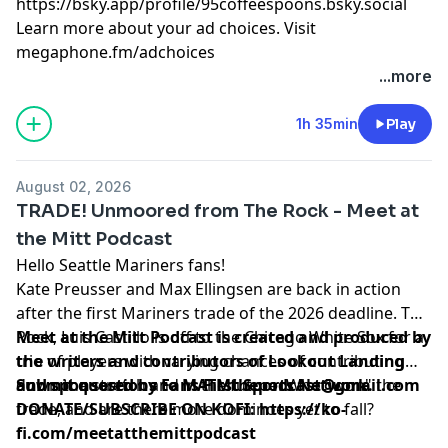
⁠⁠⁠⁠⁠⁠⁠⁠⁠⁠⁠⁠⁠⁠⁠⁠⁠⁠⁠⁠⁠⁠⁠⁠⁠⁠⁠⁠⁠⁠⁠⁠⁠⁠⁠⁠⁠⁠⁠⁠⁠⁠⁠⁠⁠⁠⁠⁠⁠⁠⁠⁠⁠⁠⁠⁠⁠⁠⁠⁠⁠⁠⁠⁠⁠⁠⁠⁠⁠⁠⁠⁠⁠⁠⁠⁠⁠⁠⁠⁠⁠⁠⁠⁠⁠⁠⁠⁠⁠⁠⁠⁠⁠⁠⁠⁠⁠⁠⁠⁠⁠https://bsky.app/profile/95coffeespoons.bsky.social⁠⁠⁠⁠⁠⁠⁠⁠⁠⁠⁠⁠⁠⁠⁠⁠⁠⁠⁠⁠⁠⁠⁠⁠⁠⁠⁠⁠⁠⁠⁠⁠⁠⁠⁠⁠⁠⁠⁠⁠⁠⁠⁠⁠⁠⁠⁠⁠⁠⁠⁠
Learn more about your ad choices. Visit
megaphone.fm/adchoices
...more
1h 35min
Play
August 02, 2026
TRADE! Unmoored from The Rock - Meet at
the Mitt Podcast
Hello Seattle Mariners fans!
Kate Preusser and Max Ellingsen are back in action
after the first Mariners trade of the 2026 deadline. The
Rock, Luis Castillo is off to the Chicago White Sox for a
Meet at the Mitt Podcast is created and produced by
trio of players with varying chances of contributing
the writers and contributors of
Lookout Landing
down the stretch and in the future. Who "won" the
and sponsored by
Submit questions to
Fans First Sports Network
MATMthepodcast@gmail.com
.
trade, and are there more dominoes yet to fall?
DONATE/SUBSCRIBE ON KOFI
:
https://ko-
fi.com/meetatthemittpodcast