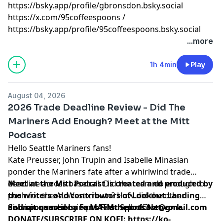
⁠⁠⁠⁠⁠⁠⁠⁠⁠⁠⁠⁠⁠⁠⁠⁠⁠⁠⁠⁠⁠⁠⁠⁠⁠⁠⁠⁠⁠⁠⁠⁠⁠⁠⁠⁠⁠⁠⁠⁠⁠⁠⁠⁠⁠⁠⁠⁠⁠⁠⁠⁠⁠⁠⁠⁠⁠⁠⁠⁠⁠⁠⁠⁠⁠⁠⁠⁠⁠⁠⁠⁠⁠⁠⁠⁠⁠⁠⁠⁠⁠⁠⁠⁠⁠⁠⁠⁠⁠⁠⁠⁠⁠⁠⁠⁠⁠⁠⁠⁠⁠⁠https://bsky.app/profile/gbronsdon.bsky.social⁠⁠⁠⁠⁠⁠⁠⁠⁠⁠⁠⁠⁠⁠⁠⁠⁠⁠⁠⁠⁠⁠⁠⁠⁠⁠⁠⁠⁠⁠⁠⁠⁠⁠⁠⁠⁠⁠⁠⁠⁠⁠⁠⁠⁠⁠⁠⁠⁠⁠⁠⁠⁠⁠⁠⁠⁠⁠⁠⁠⁠⁠⁠⁠⁠⁠⁠⁠⁠⁠⁠⁠⁠⁠⁠⁠⁠⁠⁠⁠⁠⁠⁠⁠⁠⁠⁠⁠⁠⁠⁠⁠⁠⁠⁠⁠⁠⁠⁠⁠⁠⁠
⁠⁠⁠⁠⁠⁠⁠⁠⁠⁠⁠⁠⁠⁠⁠⁠⁠⁠⁠⁠⁠⁠⁠⁠⁠⁠⁠⁠⁠⁠⁠⁠⁠⁠⁠⁠⁠⁠⁠⁠⁠⁠⁠⁠⁠⁠⁠⁠⁠⁠⁠⁠⁠⁠⁠⁠⁠⁠⁠⁠⁠⁠⁠⁠⁠⁠⁠⁠⁠⁠⁠⁠⁠⁠⁠⁠⁠⁠⁠⁠⁠⁠⁠⁠⁠⁠⁠⁠⁠⁠⁠⁠⁠⁠⁠⁠⁠⁠⁠⁠⁠⁠https://x.com/95coffeespoons⁠⁠⁠⁠⁠⁠⁠⁠⁠⁠⁠⁠⁠⁠⁠⁠⁠⁠⁠⁠⁠⁠⁠⁠⁠⁠⁠⁠⁠⁠⁠⁠⁠⁠⁠⁠⁠⁠⁠⁠⁠⁠⁠⁠⁠⁠⁠⁠⁠⁠⁠⁠⁠⁠⁠⁠⁠⁠⁠⁠⁠⁠⁠⁠⁠⁠⁠⁠⁠⁠⁠⁠⁠⁠⁠⁠⁠⁠⁠⁠⁠⁠⁠⁠⁠⁠⁠⁠⁠⁠⁠⁠⁠⁠⁠⁠⁠⁠⁠⁠⁠⁠
/
⁠⁠⁠⁠⁠⁠⁠⁠⁠⁠⁠⁠⁠⁠⁠⁠⁠⁠⁠⁠⁠⁠⁠⁠⁠⁠⁠⁠⁠⁠⁠⁠⁠⁠⁠⁠⁠⁠⁠⁠⁠⁠⁠⁠⁠⁠⁠⁠⁠⁠⁠⁠⁠⁠⁠⁠⁠⁠⁠⁠⁠⁠⁠⁠⁠⁠⁠⁠⁠⁠⁠⁠⁠⁠⁠⁠⁠⁠⁠⁠⁠⁠⁠⁠⁠⁠⁠⁠⁠⁠⁠⁠⁠⁠⁠⁠⁠⁠⁠⁠⁠⁠https://bsky.app/profile/95coffeespoons.bsky.social⁠⁠⁠⁠⁠⁠⁠⁠⁠⁠⁠⁠⁠⁠⁠⁠⁠⁠⁠⁠⁠⁠⁠⁠⁠⁠⁠⁠⁠⁠⁠⁠⁠⁠⁠⁠⁠⁠⁠⁠⁠⁠⁠⁠⁠⁠⁠⁠⁠⁠⁠⁠
Learn more about your ad choices. Visit
...more
megaphone.fm/adchoices
1h 4min
Play
August 04, 2026
2026 Trade Deadline Review - Did The
Mariners Add Enough? Meet at the Mitt
Podcast
Hello Seattle Mariners fans!
Kate Preusser, John Trupin and Isabelle Minasian
ponder the Mariners fate after a whirlwind trade
deadline across baseball. Did the team do enough to
Meet at the Mitt Podcast is created and produced by
push for the AL West crown? How did the other
the writers and contributors of
Lookout Landing
division members improve or sell off?
and sponsored by
Submit questions to
Fans First Sports Network
MATMthepodcast@gmail.com
.
DONATE/SUBSCRIBE ON KOFI
:
https://ko-