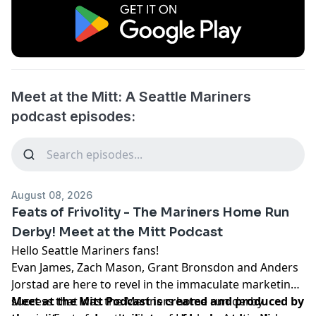
Meet at the Mitt: A Seattle Mariners
podcast episodes:
August 08, 2026
Feats of Frivolity - The Mariners Home Run
Derby! Meet at the Mitt Podcast
Hello Seattle Mariners fans!
Evan James, Zach Mason, Grant Bronsdon and Anders
Jorstad are here to revel in the immaculate marketing
success that was the Mariners home run derby
Meet at the Mitt Podcast is created and produced by