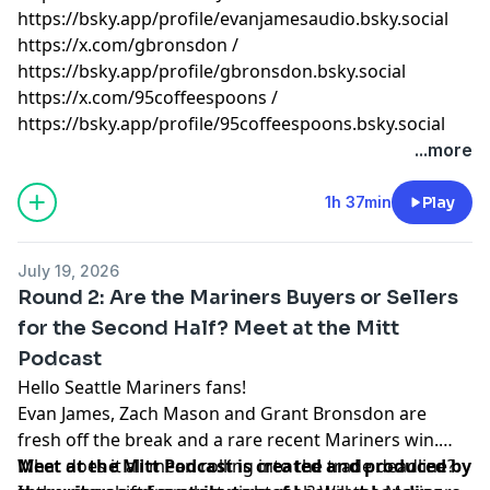
⁠⁠⁠⁠⁠⁠⁠⁠⁠⁠⁠⁠⁠⁠⁠⁠⁠⁠⁠⁠⁠⁠⁠⁠⁠⁠⁠⁠⁠⁠⁠⁠⁠⁠⁠⁠⁠⁠⁠⁠⁠⁠⁠⁠⁠⁠⁠⁠⁠⁠⁠⁠⁠⁠⁠⁠⁠⁠⁠⁠⁠⁠⁠⁠⁠⁠⁠⁠⁠⁠⁠⁠⁠⁠⁠⁠⁠⁠⁠⁠⁠⁠⁠⁠⁠⁠⁠⁠⁠⁠⁠⁠⁠⁠⁠⁠https://bsky.app/profile/evanjamesaudio.bsky.social⁠⁠⁠⁠⁠⁠⁠⁠⁠⁠⁠⁠⁠⁠⁠⁠⁠⁠⁠⁠⁠⁠⁠⁠⁠⁠⁠⁠⁠⁠⁠⁠⁠⁠⁠⁠⁠⁠⁠⁠⁠⁠⁠⁠⁠⁠⁠⁠⁠⁠⁠⁠⁠⁠⁠⁠⁠⁠⁠⁠⁠⁠⁠⁠⁠⁠⁠⁠⁠⁠⁠⁠⁠⁠⁠⁠⁠⁠⁠⁠⁠⁠⁠⁠⁠⁠⁠⁠⁠⁠⁠⁠⁠⁠⁠⁠
⁠⁠⁠⁠⁠⁠⁠⁠⁠⁠⁠⁠⁠⁠⁠⁠⁠⁠⁠⁠⁠⁠⁠⁠⁠⁠⁠⁠⁠⁠⁠⁠⁠⁠⁠⁠⁠⁠⁠⁠⁠⁠⁠⁠⁠⁠⁠⁠⁠⁠⁠⁠⁠⁠⁠⁠⁠⁠⁠⁠⁠⁠⁠⁠⁠⁠⁠⁠⁠⁠⁠⁠⁠⁠⁠⁠⁠⁠⁠⁠⁠⁠⁠⁠⁠⁠⁠⁠⁠⁠⁠⁠⁠⁠⁠⁠https://x.com/gbronsdon⁠⁠⁠⁠⁠⁠⁠⁠⁠⁠⁠⁠⁠⁠⁠⁠⁠⁠⁠⁠⁠⁠⁠⁠⁠⁠⁠⁠⁠⁠⁠⁠⁠⁠⁠⁠⁠⁠⁠⁠⁠⁠⁠⁠⁠⁠⁠⁠⁠⁠⁠⁠⁠⁠⁠⁠⁠⁠⁠⁠⁠⁠⁠⁠⁠⁠⁠⁠⁠⁠⁠⁠⁠⁠⁠⁠⁠⁠⁠⁠⁠⁠⁠⁠⁠⁠⁠⁠⁠⁠⁠⁠⁠⁠⁠⁠
/
⁠⁠⁠⁠⁠⁠⁠⁠⁠⁠⁠⁠⁠⁠⁠⁠⁠⁠⁠⁠⁠⁠⁠⁠⁠⁠⁠⁠⁠⁠⁠⁠⁠⁠⁠⁠⁠⁠⁠⁠⁠⁠⁠⁠⁠⁠⁠⁠⁠⁠⁠⁠⁠⁠⁠⁠⁠⁠⁠⁠⁠⁠⁠⁠⁠⁠⁠⁠⁠⁠⁠⁠⁠⁠⁠⁠⁠⁠⁠⁠⁠⁠⁠⁠⁠⁠⁠⁠⁠⁠⁠⁠⁠⁠⁠⁠https://bsky.app/profile/gbronsdon.bsky.social⁠⁠⁠⁠⁠⁠⁠⁠⁠⁠⁠⁠⁠⁠⁠⁠⁠⁠⁠⁠⁠⁠⁠⁠⁠⁠⁠⁠⁠⁠⁠⁠⁠⁠⁠⁠⁠⁠⁠⁠⁠⁠⁠⁠⁠⁠⁠⁠⁠⁠⁠⁠⁠⁠⁠⁠⁠⁠⁠⁠⁠⁠⁠⁠⁠⁠⁠⁠⁠⁠⁠⁠⁠⁠⁠⁠⁠⁠⁠⁠⁠⁠⁠⁠⁠⁠⁠⁠⁠⁠⁠⁠⁠⁠⁠⁠
⁠⁠⁠⁠⁠⁠⁠⁠⁠⁠⁠⁠⁠⁠⁠⁠⁠⁠⁠⁠⁠⁠⁠⁠⁠⁠⁠⁠⁠⁠⁠⁠⁠⁠⁠⁠⁠⁠⁠⁠⁠⁠⁠⁠⁠⁠⁠⁠⁠⁠⁠⁠⁠⁠⁠⁠⁠⁠⁠⁠⁠⁠⁠⁠⁠⁠⁠⁠⁠⁠⁠⁠⁠⁠⁠⁠⁠⁠⁠⁠⁠⁠⁠⁠⁠⁠⁠⁠⁠⁠⁠⁠⁠⁠⁠⁠https://x.com/95coffeespoons⁠⁠⁠⁠⁠⁠⁠⁠⁠⁠⁠⁠⁠⁠⁠⁠⁠⁠⁠⁠⁠⁠⁠⁠⁠⁠⁠⁠⁠⁠⁠⁠⁠⁠⁠⁠⁠⁠⁠⁠⁠⁠⁠⁠⁠⁠⁠⁠⁠⁠⁠⁠⁠⁠⁠⁠⁠⁠⁠⁠⁠⁠⁠⁠⁠⁠⁠⁠⁠⁠⁠⁠⁠⁠⁠⁠⁠⁠⁠⁠⁠⁠⁠⁠⁠⁠⁠⁠⁠⁠⁠⁠⁠⁠⁠⁠
/
⁠⁠⁠⁠⁠⁠⁠⁠⁠⁠⁠⁠⁠⁠⁠⁠⁠⁠⁠⁠⁠⁠⁠⁠⁠⁠⁠⁠⁠⁠⁠⁠⁠⁠⁠⁠⁠⁠⁠⁠⁠⁠⁠⁠⁠⁠⁠⁠⁠⁠⁠⁠⁠⁠⁠⁠⁠⁠⁠⁠⁠⁠⁠⁠⁠⁠⁠⁠⁠⁠⁠⁠⁠⁠⁠⁠⁠⁠⁠⁠⁠⁠⁠⁠⁠⁠⁠⁠⁠⁠⁠⁠⁠⁠⁠⁠https://bsky.app/profile/95coffeespoons.bsky.social⁠⁠⁠⁠⁠⁠⁠⁠⁠⁠⁠⁠⁠⁠⁠⁠⁠⁠⁠⁠⁠⁠⁠⁠⁠⁠⁠⁠⁠⁠⁠⁠⁠⁠⁠⁠⁠⁠⁠⁠⁠⁠⁠⁠⁠⁠⁠⁠⁠⁠⁠
Learn more about your ad choices. Visit
...more
megaphone.fm/adchoices
1h 37min
Play
July 19, 2026
Round 2: Are the Mariners Buyers or Sellers
for the Second Half? Meet at the Mitt
Podcast
Hello Seattle Mariners fans!
Evan James, Zach Mason and Grant Bronsdon are
fresh off the break and a rare recent Mariners win.
What does it all mean rolling into the trade deadline?
Meet at the Mitt Podcast is created and produced by