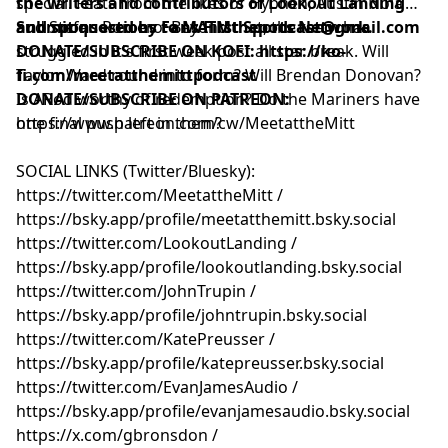
special. Feats from the likes of Hyphen, Austin Nola
the writers and contributors of
Lookout Landing
and Stefan Romero. Beyond that, the team has
and sponsored by
Submit questions to
Fans First Sports Network
MATMthepodcast@gmail.com
.
struggled in it's first week post all star break. Will
DONATE/SUBSCRIBE ON KOFI
:
https://ko-
Taylor Ward round into form? Will Brendan Donovan?
fi.com/meetatthemittpodcast
Is ARod worthy of redemption? Do the Mariners have
DONATE/SUBSCRIBE ON PATREON:
one final push left in them?
https://www.patreon.com/cw/MeetattheMitt⁠⁠⁠⁠⁠⁠⁠⁠⁠⁠⁠⁠⁠⁠⁠⁠⁠⁠⁠⁠⁠⁠⁠⁠⁠⁠⁠⁠⁠⁠⁠⁠⁠⁠⁠⁠⁠⁠⁠⁠⁠⁠
SOCIAL LINKS (Twitter/Bluesky):
⁠⁠⁠⁠⁠⁠⁠⁠⁠⁠⁠⁠⁠⁠⁠⁠⁠⁠⁠⁠⁠⁠⁠⁠⁠⁠⁠⁠⁠⁠⁠⁠⁠⁠⁠⁠⁠⁠⁠⁠⁠⁠⁠⁠⁠⁠⁠⁠⁠⁠⁠⁠⁠⁠⁠⁠⁠⁠⁠⁠⁠⁠⁠⁠⁠⁠⁠⁠⁠⁠⁠⁠⁠⁠⁠⁠⁠⁠⁠⁠⁠⁠⁠⁠⁠⁠⁠⁠⁠⁠⁠⁠⁠⁠⁠⁠⁠⁠⁠⁠⁠⁠https://twitter.com/MeetattheMitt⁠⁠⁠⁠⁠⁠⁠⁠⁠⁠⁠⁠⁠⁠⁠⁠⁠⁠⁠⁠⁠⁠⁠⁠⁠⁠⁠⁠⁠⁠⁠⁠⁠⁠⁠⁠⁠⁠⁠⁠⁠⁠⁠⁠⁠⁠⁠⁠⁠⁠⁠⁠⁠⁠⁠⁠⁠⁠⁠⁠⁠⁠⁠⁠⁠⁠⁠⁠⁠⁠⁠⁠⁠⁠⁠⁠⁠⁠⁠⁠⁠⁠⁠⁠⁠⁠⁠⁠⁠⁠⁠⁠⁠⁠⁠⁠⁠⁠⁠⁠⁠⁠
/
⁠⁠⁠⁠⁠⁠⁠⁠⁠⁠⁠⁠⁠⁠⁠⁠⁠⁠⁠⁠⁠⁠⁠⁠⁠⁠⁠⁠⁠⁠⁠⁠⁠⁠⁠⁠⁠⁠⁠⁠⁠⁠⁠⁠⁠⁠⁠⁠⁠⁠⁠⁠⁠⁠⁠⁠⁠⁠⁠⁠⁠⁠⁠⁠⁠⁠⁠⁠⁠⁠⁠⁠⁠⁠⁠⁠⁠⁠⁠⁠⁠⁠⁠⁠⁠⁠⁠⁠⁠⁠⁠⁠⁠⁠⁠⁠⁠⁠⁠⁠⁠⁠https://bsky.app/profile/meetatthemitt.bsky.social⁠⁠⁠⁠⁠⁠⁠⁠⁠⁠⁠⁠⁠⁠⁠⁠⁠⁠⁠⁠⁠⁠⁠⁠⁠⁠⁠⁠⁠⁠⁠⁠⁠⁠⁠⁠⁠⁠⁠⁠⁠⁠⁠⁠⁠⁠⁠⁠⁠⁠⁠⁠⁠⁠⁠⁠⁠⁠⁠⁠⁠⁠⁠⁠⁠⁠⁠⁠⁠⁠⁠⁠⁠⁠⁠⁠⁠⁠⁠⁠⁠⁠⁠⁠⁠⁠⁠⁠⁠⁠⁠⁠⁠⁠⁠⁠⁠⁠⁠⁠⁠⁠
⁠⁠⁠⁠⁠⁠⁠⁠⁠⁠⁠⁠⁠⁠⁠⁠⁠⁠⁠⁠⁠⁠⁠⁠⁠⁠⁠⁠⁠⁠⁠⁠⁠⁠⁠⁠⁠⁠⁠⁠⁠⁠⁠⁠⁠⁠⁠⁠⁠⁠⁠⁠⁠⁠⁠⁠⁠⁠⁠⁠⁠⁠⁠⁠⁠⁠⁠⁠⁠⁠⁠⁠⁠⁠⁠⁠⁠⁠⁠⁠⁠⁠⁠⁠⁠⁠⁠⁠⁠⁠⁠⁠⁠⁠⁠⁠⁠⁠⁠⁠⁠⁠https://twitter.com/LookoutLanding⁠⁠⁠⁠⁠⁠⁠⁠⁠⁠⁠⁠⁠⁠⁠⁠⁠⁠⁠⁠⁠⁠⁠⁠⁠⁠⁠⁠⁠⁠⁠⁠⁠⁠⁠⁠⁠⁠⁠⁠⁠⁠⁠⁠⁠⁠⁠⁠⁠⁠⁠⁠⁠⁠⁠⁠⁠⁠⁠⁠⁠⁠⁠⁠⁠⁠⁠⁠⁠⁠⁠⁠⁠⁠⁠⁠⁠⁠⁠⁠⁠⁠⁠⁠⁠⁠⁠⁠⁠⁠⁠⁠⁠⁠⁠⁠⁠⁠⁠⁠⁠⁠
/
⁠⁠⁠⁠⁠⁠⁠⁠⁠⁠⁠⁠⁠⁠⁠⁠⁠⁠⁠⁠⁠⁠⁠⁠⁠⁠⁠⁠⁠⁠⁠⁠⁠⁠⁠⁠⁠⁠⁠⁠⁠⁠⁠⁠⁠⁠⁠⁠⁠⁠⁠⁠⁠⁠⁠⁠⁠⁠⁠⁠⁠⁠⁠⁠⁠⁠⁠⁠⁠⁠⁠⁠⁠⁠⁠⁠⁠⁠⁠⁠⁠⁠⁠⁠⁠⁠⁠⁠⁠⁠⁠⁠⁠⁠⁠⁠⁠⁠⁠⁠⁠⁠https://bsky.app/profile/lookoutlanding.bsky.social⁠⁠⁠⁠⁠⁠⁠⁠⁠⁠⁠⁠⁠⁠⁠⁠⁠⁠⁠⁠⁠⁠⁠⁠⁠⁠⁠⁠⁠⁠⁠⁠⁠⁠⁠⁠⁠⁠⁠⁠⁠⁠⁠⁠⁠⁠⁠⁠⁠⁠⁠⁠⁠⁠⁠⁠⁠⁠⁠⁠⁠⁠⁠⁠⁠⁠⁠⁠⁠⁠⁠⁠⁠⁠⁠⁠⁠⁠⁠⁠⁠⁠⁠⁠⁠⁠⁠⁠⁠⁠⁠⁠⁠⁠⁠⁠⁠⁠⁠⁠⁠⁠
⁠⁠⁠⁠⁠⁠⁠⁠⁠⁠⁠⁠⁠⁠⁠⁠⁠⁠⁠⁠⁠⁠⁠⁠⁠⁠⁠⁠⁠⁠⁠⁠⁠⁠⁠⁠⁠⁠⁠⁠⁠⁠⁠⁠⁠⁠⁠⁠⁠⁠⁠⁠⁠⁠⁠⁠⁠⁠⁠⁠⁠⁠⁠⁠⁠⁠⁠⁠⁠⁠⁠⁠⁠⁠⁠⁠⁠⁠⁠⁠⁠⁠⁠⁠⁠⁠⁠⁠⁠⁠⁠⁠⁠⁠⁠⁠⁠⁠⁠⁠⁠⁠https://twitter.com/JohnTrupin⁠⁠⁠⁠⁠⁠⁠⁠⁠⁠⁠⁠⁠⁠⁠⁠⁠⁠⁠⁠⁠⁠⁠⁠⁠⁠⁠⁠⁠⁠⁠⁠⁠⁠⁠⁠⁠⁠⁠⁠⁠⁠⁠⁠⁠⁠⁠⁠⁠⁠⁠⁠⁠⁠⁠⁠⁠⁠⁠⁠⁠⁠⁠⁠⁠⁠⁠⁠⁠⁠⁠⁠⁠⁠⁠⁠⁠⁠⁠⁠⁠⁠⁠⁠⁠⁠⁠⁠⁠⁠⁠⁠⁠⁠⁠⁠⁠⁠⁠⁠⁠⁠
/
⁠⁠⁠⁠⁠⁠⁠⁠⁠⁠⁠⁠⁠⁠⁠⁠⁠⁠⁠⁠⁠⁠⁠⁠⁠⁠⁠⁠⁠⁠⁠⁠⁠⁠⁠⁠⁠⁠⁠⁠⁠⁠⁠⁠⁠⁠⁠⁠⁠⁠⁠⁠⁠⁠⁠⁠⁠⁠⁠⁠⁠⁠⁠⁠⁠⁠⁠⁠⁠⁠⁠⁠⁠⁠⁠⁠⁠⁠⁠⁠⁠⁠⁠⁠⁠⁠⁠⁠⁠⁠⁠⁠⁠⁠⁠⁠⁠⁠⁠⁠⁠⁠https://bsky.app/profile/johntrupin.bsky.social⁠⁠⁠⁠⁠⁠⁠⁠⁠⁠⁠⁠⁠⁠⁠⁠⁠⁠⁠⁠⁠⁠⁠⁠⁠⁠⁠⁠⁠⁠⁠⁠⁠⁠⁠⁠⁠⁠⁠⁠⁠⁠⁠⁠⁠⁠⁠⁠⁠⁠⁠⁠⁠⁠⁠⁠⁠⁠⁠⁠⁠⁠⁠⁠⁠⁠⁠⁠⁠⁠⁠⁠⁠⁠⁠⁠⁠⁠⁠⁠⁠⁠⁠⁠⁠⁠⁠⁠⁠⁠⁠⁠⁠⁠⁠⁠⁠⁠⁠⁠⁠⁠
⁠⁠⁠⁠⁠⁠⁠⁠⁠⁠⁠⁠⁠⁠⁠⁠⁠⁠⁠⁠⁠⁠⁠⁠⁠⁠⁠⁠⁠⁠⁠⁠⁠⁠⁠⁠⁠⁠⁠⁠⁠⁠⁠⁠⁠⁠⁠⁠⁠⁠⁠⁠⁠⁠⁠⁠⁠⁠⁠⁠⁠⁠⁠⁠⁠⁠⁠⁠⁠⁠⁠⁠⁠⁠⁠⁠⁠⁠⁠⁠⁠⁠⁠⁠⁠⁠⁠⁠⁠⁠⁠⁠⁠⁠⁠⁠⁠⁠⁠⁠⁠⁠https://twitter.com/KatePreusser⁠⁠⁠⁠⁠⁠⁠⁠⁠⁠⁠⁠⁠⁠⁠⁠⁠⁠⁠⁠⁠⁠⁠⁠⁠⁠⁠⁠⁠⁠⁠⁠⁠⁠⁠⁠⁠⁠⁠⁠⁠⁠⁠⁠⁠⁠⁠⁠⁠⁠⁠⁠⁠⁠⁠⁠⁠⁠⁠⁠⁠⁠⁠⁠⁠⁠⁠⁠⁠⁠⁠⁠⁠⁠⁠⁠⁠⁠⁠⁠⁠⁠⁠⁠⁠⁠⁠⁠⁠⁠⁠⁠⁠⁠⁠⁠⁠⁠⁠⁠⁠⁠
/
⁠⁠⁠⁠⁠⁠⁠⁠⁠⁠⁠⁠⁠⁠⁠⁠⁠⁠⁠⁠⁠⁠⁠⁠⁠⁠⁠⁠⁠⁠⁠⁠⁠⁠⁠⁠⁠⁠⁠⁠⁠⁠⁠⁠⁠⁠⁠⁠⁠⁠⁠⁠⁠⁠⁠⁠⁠⁠⁠⁠⁠⁠⁠⁠⁠⁠⁠⁠⁠⁠⁠⁠⁠⁠⁠⁠⁠⁠⁠⁠⁠⁠⁠⁠⁠⁠⁠⁠⁠⁠⁠⁠⁠⁠⁠⁠⁠⁠⁠⁠⁠⁠https://bsky.app/profile/katepreusser.bsky.social⁠⁠⁠⁠⁠⁠⁠⁠⁠⁠⁠⁠⁠⁠⁠⁠⁠⁠⁠⁠⁠⁠⁠⁠⁠⁠⁠⁠⁠⁠⁠⁠⁠⁠⁠⁠⁠⁠⁠⁠⁠⁠⁠⁠⁠⁠⁠⁠⁠⁠⁠⁠⁠⁠⁠⁠⁠⁠⁠⁠⁠⁠⁠⁠⁠⁠⁠⁠⁠⁠⁠⁠⁠⁠⁠⁠⁠⁠⁠⁠⁠⁠⁠⁠⁠⁠⁠⁠⁠⁠⁠⁠⁠⁠⁠⁠⁠⁠⁠⁠⁠⁠
⁠⁠⁠⁠⁠⁠⁠⁠⁠⁠⁠⁠⁠⁠⁠⁠⁠⁠⁠⁠⁠⁠⁠⁠⁠⁠⁠⁠⁠⁠⁠⁠⁠⁠⁠⁠⁠⁠⁠⁠⁠⁠⁠⁠⁠⁠⁠⁠⁠⁠⁠⁠⁠⁠⁠⁠⁠⁠⁠⁠⁠⁠⁠⁠⁠⁠⁠⁠⁠⁠⁠⁠⁠⁠⁠⁠⁠⁠⁠⁠⁠⁠⁠⁠⁠⁠⁠⁠⁠⁠⁠⁠⁠⁠⁠⁠⁠⁠⁠⁠⁠⁠https://twitter.com/EvanJamesAudio⁠⁠⁠⁠⁠⁠⁠⁠⁠⁠⁠⁠⁠⁠⁠⁠⁠⁠⁠⁠⁠⁠⁠⁠⁠⁠⁠⁠⁠⁠⁠⁠⁠⁠⁠⁠⁠⁠⁠⁠⁠⁠⁠⁠⁠⁠⁠⁠⁠⁠⁠⁠⁠⁠⁠⁠⁠⁠⁠⁠⁠⁠⁠⁠⁠⁠⁠⁠⁠⁠⁠⁠⁠⁠⁠⁠⁠⁠⁠⁠⁠⁠⁠⁠⁠⁠⁠⁠⁠⁠⁠⁠⁠⁠⁠⁠⁠⁠⁠⁠⁠⁠
/
⁠⁠⁠⁠⁠⁠⁠⁠⁠⁠⁠⁠⁠⁠⁠⁠⁠⁠⁠⁠⁠⁠⁠⁠⁠⁠⁠⁠⁠⁠⁠⁠⁠⁠⁠⁠⁠⁠⁠⁠⁠⁠⁠⁠⁠⁠⁠⁠⁠⁠⁠⁠⁠⁠⁠⁠⁠⁠⁠⁠⁠⁠⁠⁠⁠⁠⁠⁠⁠⁠⁠⁠⁠⁠⁠⁠⁠⁠⁠⁠⁠⁠⁠⁠⁠⁠⁠⁠⁠⁠⁠⁠⁠⁠⁠⁠⁠⁠⁠⁠⁠⁠https://bsky.app/profile/evanjamesaudio.bsky.social⁠⁠⁠⁠⁠⁠⁠⁠⁠⁠⁠⁠⁠⁠⁠⁠⁠⁠⁠⁠⁠⁠⁠⁠⁠⁠⁠⁠⁠⁠⁠⁠⁠⁠⁠⁠⁠⁠⁠⁠⁠⁠⁠⁠⁠⁠⁠⁠⁠⁠⁠⁠⁠⁠⁠⁠⁠⁠⁠⁠⁠⁠⁠⁠⁠⁠⁠⁠⁠⁠⁠⁠⁠⁠⁠⁠⁠⁠⁠⁠⁠⁠⁠⁠⁠⁠⁠⁠⁠⁠⁠⁠⁠⁠⁠⁠⁠⁠⁠⁠⁠⁠
⁠⁠⁠⁠⁠⁠⁠⁠⁠⁠⁠⁠⁠⁠⁠⁠⁠⁠⁠⁠⁠⁠⁠⁠⁠⁠⁠⁠⁠⁠⁠⁠⁠⁠⁠⁠⁠⁠⁠⁠⁠⁠⁠⁠⁠⁠⁠⁠⁠⁠⁠⁠⁠⁠⁠⁠⁠⁠⁠⁠⁠⁠⁠⁠⁠⁠⁠⁠⁠⁠⁠⁠⁠⁠⁠⁠⁠⁠⁠⁠⁠⁠⁠⁠⁠⁠⁠⁠⁠⁠⁠⁠⁠⁠⁠⁠⁠⁠⁠⁠⁠⁠https://x.com/gbronsdon⁠⁠⁠⁠⁠⁠⁠⁠⁠⁠⁠⁠⁠⁠⁠⁠⁠⁠⁠⁠⁠⁠⁠⁠⁠⁠⁠⁠⁠⁠⁠⁠⁠⁠⁠⁠⁠⁠⁠⁠⁠⁠⁠⁠⁠⁠⁠⁠⁠⁠⁠⁠⁠⁠⁠⁠⁠⁠⁠⁠⁠⁠⁠⁠⁠⁠⁠⁠⁠⁠⁠⁠⁠⁠⁠⁠⁠⁠⁠⁠⁠⁠⁠⁠⁠⁠⁠⁠⁠⁠⁠⁠⁠⁠⁠⁠⁠⁠⁠⁠⁠⁠
/