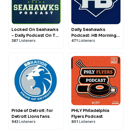
Locked On Seahawks
Daily Seahawks
- Daily Podcast On The
Podcast: HB Mornings
387
Listeners
471
Listeners
Seattle Seahawks
& Real Hawk Talk
Pride of Detroit: for
PHLY Philadelphia
Detroit Lions fans
Flyers Podcast
943
Listeners
801
Listeners