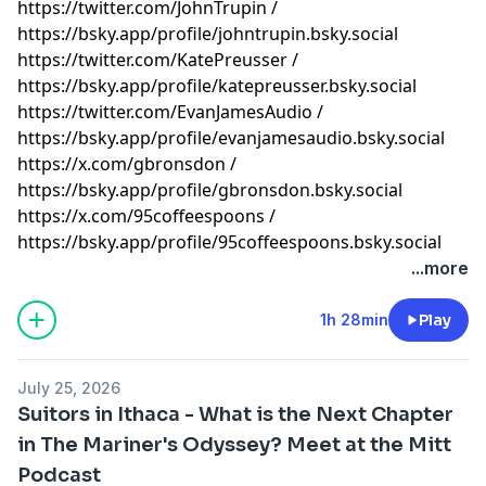
⁠⁠⁠⁠⁠⁠⁠⁠⁠⁠⁠⁠⁠⁠⁠⁠⁠⁠⁠⁠⁠⁠⁠⁠⁠⁠⁠⁠⁠⁠⁠⁠⁠⁠⁠⁠⁠⁠⁠⁠⁠⁠⁠⁠⁠⁠⁠⁠⁠⁠⁠⁠⁠⁠⁠⁠⁠⁠⁠⁠⁠⁠⁠⁠⁠⁠⁠⁠⁠⁠⁠⁠⁠⁠⁠⁠⁠⁠⁠⁠⁠⁠⁠⁠⁠⁠⁠⁠⁠⁠⁠⁠⁠⁠⁠⁠⁠⁠https://twitter.com/JohnTrupin⁠⁠⁠⁠⁠⁠⁠⁠⁠⁠⁠⁠⁠⁠⁠⁠⁠⁠⁠⁠⁠⁠⁠⁠⁠⁠⁠⁠⁠⁠⁠⁠⁠⁠⁠⁠⁠⁠⁠⁠⁠⁠⁠⁠⁠⁠⁠⁠⁠⁠⁠⁠⁠⁠⁠⁠⁠⁠⁠⁠⁠⁠⁠⁠⁠⁠⁠⁠⁠⁠⁠⁠⁠⁠⁠⁠⁠⁠⁠⁠⁠⁠⁠⁠⁠⁠⁠⁠⁠⁠⁠⁠⁠⁠⁠⁠⁠⁠
/
⁠⁠⁠⁠⁠⁠⁠⁠⁠⁠⁠⁠⁠⁠⁠⁠⁠⁠⁠⁠⁠⁠⁠⁠⁠⁠⁠⁠⁠⁠⁠⁠⁠⁠⁠⁠⁠⁠⁠⁠⁠⁠⁠⁠⁠⁠⁠⁠⁠⁠⁠⁠⁠⁠⁠⁠⁠⁠⁠⁠⁠⁠⁠⁠⁠⁠⁠⁠⁠⁠⁠⁠⁠⁠⁠⁠⁠⁠⁠⁠⁠⁠⁠⁠⁠⁠⁠⁠⁠⁠⁠⁠⁠⁠⁠⁠⁠⁠https://bsky.app/profile/johntrupin.bsky.social⁠⁠⁠⁠⁠⁠⁠⁠⁠⁠⁠⁠⁠⁠⁠⁠⁠⁠⁠⁠⁠⁠⁠⁠⁠⁠⁠⁠⁠⁠⁠⁠⁠⁠⁠⁠⁠⁠⁠⁠⁠⁠⁠⁠⁠⁠⁠⁠⁠⁠⁠⁠⁠⁠⁠⁠⁠⁠⁠⁠⁠⁠⁠⁠⁠⁠⁠⁠⁠⁠⁠⁠⁠⁠⁠⁠⁠⁠⁠⁠⁠⁠⁠⁠⁠⁠⁠⁠⁠⁠⁠⁠⁠⁠⁠⁠⁠⁠
⁠⁠⁠⁠⁠⁠⁠⁠⁠⁠⁠⁠⁠⁠⁠⁠⁠⁠⁠⁠⁠⁠⁠⁠⁠⁠⁠⁠⁠⁠⁠⁠⁠⁠⁠⁠⁠⁠⁠⁠⁠⁠⁠⁠⁠⁠⁠⁠⁠⁠⁠⁠⁠⁠⁠⁠⁠⁠⁠⁠⁠⁠⁠⁠⁠⁠⁠⁠⁠⁠⁠⁠⁠⁠⁠⁠⁠⁠⁠⁠⁠⁠⁠⁠⁠⁠⁠⁠⁠⁠⁠⁠⁠⁠⁠⁠⁠⁠https://twitter.com/KatePreusser⁠⁠⁠⁠⁠⁠⁠⁠⁠⁠⁠⁠⁠⁠⁠⁠⁠⁠⁠⁠⁠⁠⁠⁠⁠⁠⁠⁠⁠⁠⁠⁠⁠⁠⁠⁠⁠⁠⁠⁠⁠⁠⁠⁠⁠⁠⁠⁠⁠⁠⁠⁠⁠⁠⁠⁠⁠⁠⁠⁠⁠⁠⁠⁠⁠⁠⁠⁠⁠⁠⁠⁠⁠⁠⁠⁠⁠⁠⁠⁠⁠⁠⁠⁠⁠⁠⁠⁠⁠⁠⁠⁠⁠⁠⁠⁠⁠⁠
/
⁠⁠⁠⁠⁠⁠⁠⁠⁠⁠⁠⁠⁠⁠⁠⁠⁠⁠⁠⁠⁠⁠⁠⁠⁠⁠⁠⁠⁠⁠⁠⁠⁠⁠⁠⁠⁠⁠⁠⁠⁠⁠⁠⁠⁠⁠⁠⁠⁠⁠⁠⁠⁠⁠⁠⁠⁠⁠⁠⁠⁠⁠⁠⁠⁠⁠⁠⁠⁠⁠⁠⁠⁠⁠⁠⁠⁠⁠⁠⁠⁠⁠⁠⁠⁠⁠⁠⁠⁠⁠⁠⁠⁠⁠⁠⁠⁠⁠https://bsky.app/profile/katepreusser.bsky.social⁠⁠⁠⁠⁠⁠⁠⁠⁠⁠⁠⁠⁠⁠⁠⁠⁠⁠⁠⁠⁠⁠⁠⁠⁠⁠⁠⁠⁠⁠⁠⁠⁠⁠⁠⁠⁠⁠⁠⁠⁠⁠⁠⁠⁠⁠⁠⁠⁠⁠⁠⁠⁠⁠⁠⁠⁠⁠⁠⁠⁠⁠⁠⁠⁠⁠⁠⁠⁠⁠⁠⁠⁠⁠⁠⁠⁠⁠⁠⁠⁠⁠⁠⁠⁠⁠⁠⁠⁠⁠⁠⁠⁠⁠⁠⁠⁠⁠
⁠⁠⁠⁠⁠⁠⁠⁠⁠⁠⁠⁠⁠⁠⁠⁠⁠⁠⁠⁠⁠⁠⁠⁠⁠⁠⁠⁠⁠⁠⁠⁠⁠⁠⁠⁠⁠⁠⁠⁠⁠⁠⁠⁠⁠⁠⁠⁠⁠⁠⁠⁠⁠⁠⁠⁠⁠⁠⁠⁠⁠⁠⁠⁠⁠⁠⁠⁠⁠⁠⁠⁠⁠⁠⁠⁠⁠⁠⁠⁠⁠⁠⁠⁠⁠⁠⁠⁠⁠⁠⁠⁠⁠⁠⁠⁠⁠⁠https://twitter.com/EvanJamesAudio⁠⁠⁠⁠⁠⁠⁠⁠⁠⁠⁠⁠⁠⁠⁠⁠⁠⁠⁠⁠⁠⁠⁠⁠⁠⁠⁠⁠⁠⁠⁠⁠⁠⁠⁠⁠⁠⁠⁠⁠⁠⁠⁠⁠⁠⁠⁠⁠⁠⁠⁠⁠⁠⁠⁠⁠⁠⁠⁠⁠⁠⁠⁠⁠⁠⁠⁠⁠⁠⁠⁠⁠⁠⁠⁠⁠⁠⁠⁠⁠⁠⁠⁠⁠⁠⁠⁠⁠⁠⁠⁠⁠⁠⁠⁠⁠⁠⁠
/
⁠⁠⁠⁠⁠⁠⁠⁠⁠⁠⁠⁠⁠⁠⁠⁠⁠⁠⁠⁠⁠⁠⁠⁠⁠⁠⁠⁠⁠⁠⁠⁠⁠⁠⁠⁠⁠⁠⁠⁠⁠⁠⁠⁠⁠⁠⁠⁠⁠⁠⁠⁠⁠⁠⁠⁠⁠⁠⁠⁠⁠⁠⁠⁠⁠⁠⁠⁠⁠⁠⁠⁠⁠⁠⁠⁠⁠⁠⁠⁠⁠⁠⁠⁠⁠⁠⁠⁠⁠⁠⁠⁠⁠⁠⁠⁠⁠⁠https://bsky.app/profile/evanjamesaudio.bsky.social⁠⁠⁠⁠⁠⁠⁠⁠⁠⁠⁠⁠⁠⁠⁠⁠⁠⁠⁠⁠⁠⁠⁠⁠⁠⁠⁠⁠⁠⁠⁠⁠⁠⁠⁠⁠⁠⁠⁠⁠⁠⁠⁠⁠⁠⁠⁠⁠⁠⁠⁠⁠⁠⁠⁠⁠⁠⁠⁠⁠⁠⁠⁠⁠⁠⁠⁠⁠⁠⁠⁠⁠⁠⁠⁠⁠⁠⁠⁠⁠⁠⁠⁠⁠⁠⁠⁠⁠⁠⁠⁠⁠⁠⁠⁠⁠⁠⁠
⁠⁠⁠⁠⁠⁠⁠⁠⁠⁠⁠⁠⁠⁠⁠⁠⁠⁠⁠⁠⁠⁠⁠⁠⁠⁠⁠⁠⁠⁠⁠⁠⁠⁠⁠⁠⁠⁠⁠⁠⁠⁠⁠⁠⁠⁠⁠⁠⁠⁠⁠⁠⁠⁠⁠⁠⁠⁠⁠⁠⁠⁠⁠⁠⁠⁠⁠⁠⁠⁠⁠⁠⁠⁠⁠⁠⁠⁠⁠⁠⁠⁠⁠⁠⁠⁠⁠⁠⁠⁠⁠⁠⁠⁠⁠⁠⁠⁠https://x.com/gbronsdon⁠⁠⁠⁠⁠⁠⁠⁠⁠⁠⁠⁠⁠⁠⁠⁠⁠⁠⁠⁠⁠⁠⁠⁠⁠⁠⁠⁠⁠⁠⁠⁠⁠⁠⁠⁠⁠⁠⁠⁠⁠⁠⁠⁠⁠⁠⁠⁠⁠⁠⁠⁠⁠⁠⁠⁠⁠⁠⁠⁠⁠⁠⁠⁠⁠⁠⁠⁠⁠⁠⁠⁠⁠⁠⁠⁠⁠⁠⁠⁠⁠⁠⁠⁠⁠⁠⁠⁠⁠⁠⁠⁠⁠⁠⁠⁠⁠⁠
/
⁠⁠⁠⁠⁠⁠⁠⁠⁠⁠⁠⁠⁠⁠⁠⁠⁠⁠⁠⁠⁠⁠⁠⁠⁠⁠⁠⁠⁠⁠⁠⁠⁠⁠⁠⁠⁠⁠⁠⁠⁠⁠⁠⁠⁠⁠⁠⁠⁠⁠⁠⁠⁠⁠⁠⁠⁠⁠⁠⁠⁠⁠⁠⁠⁠⁠⁠⁠⁠⁠⁠⁠⁠⁠⁠⁠⁠⁠⁠⁠⁠⁠⁠⁠⁠⁠⁠⁠⁠⁠⁠⁠⁠⁠⁠⁠⁠⁠https://bsky.app/profile/gbronsdon.bsky.social⁠⁠⁠⁠⁠⁠⁠⁠⁠⁠⁠⁠⁠⁠⁠⁠⁠⁠⁠⁠⁠⁠⁠⁠⁠⁠⁠⁠⁠⁠⁠⁠⁠⁠⁠⁠⁠⁠⁠⁠⁠⁠⁠⁠⁠⁠⁠⁠⁠⁠⁠⁠⁠⁠⁠⁠⁠⁠⁠⁠⁠⁠⁠⁠⁠⁠⁠⁠⁠⁠⁠⁠⁠⁠⁠⁠⁠⁠⁠⁠⁠⁠⁠⁠⁠⁠⁠⁠⁠⁠⁠⁠⁠⁠⁠⁠⁠⁠
⁠⁠⁠⁠⁠⁠⁠⁠⁠⁠⁠⁠⁠⁠⁠⁠⁠⁠⁠⁠⁠⁠⁠⁠⁠⁠⁠⁠⁠⁠⁠⁠⁠⁠⁠⁠⁠⁠⁠⁠⁠⁠⁠⁠⁠⁠⁠⁠⁠⁠⁠⁠⁠⁠⁠⁠⁠⁠⁠⁠⁠⁠⁠⁠⁠⁠⁠⁠⁠⁠⁠⁠⁠⁠⁠⁠⁠⁠⁠⁠⁠⁠⁠⁠⁠⁠⁠⁠⁠⁠⁠⁠⁠⁠⁠⁠⁠⁠https://x.com/95coffeespoons⁠⁠⁠⁠⁠⁠⁠⁠⁠⁠⁠⁠⁠⁠⁠⁠⁠⁠⁠⁠⁠⁠⁠⁠⁠⁠⁠⁠⁠⁠⁠⁠⁠⁠⁠⁠⁠⁠⁠⁠⁠⁠⁠⁠⁠⁠⁠⁠⁠⁠⁠⁠⁠⁠⁠⁠⁠⁠⁠⁠⁠⁠⁠⁠⁠⁠⁠⁠⁠⁠⁠⁠⁠⁠⁠⁠⁠⁠⁠⁠⁠⁠⁠⁠⁠⁠⁠⁠⁠⁠⁠⁠⁠⁠⁠⁠⁠⁠
/
⁠⁠⁠⁠⁠⁠⁠⁠⁠⁠⁠⁠⁠⁠⁠⁠⁠⁠⁠⁠⁠⁠⁠⁠⁠⁠⁠⁠⁠⁠⁠⁠⁠⁠⁠⁠⁠⁠⁠⁠⁠⁠⁠⁠⁠⁠⁠⁠⁠⁠⁠⁠⁠⁠⁠⁠⁠⁠⁠⁠⁠⁠⁠⁠⁠⁠⁠⁠⁠⁠⁠⁠⁠⁠⁠⁠⁠⁠⁠⁠⁠⁠⁠⁠⁠⁠⁠⁠⁠⁠⁠⁠⁠⁠⁠⁠⁠⁠https://bsky.app/profile/95coffeespoons.bsky.social⁠⁠⁠⁠⁠⁠⁠⁠⁠⁠⁠⁠⁠⁠⁠⁠⁠⁠⁠⁠⁠⁠⁠⁠⁠⁠⁠⁠⁠⁠⁠⁠⁠⁠⁠⁠⁠⁠⁠⁠⁠⁠⁠⁠⁠⁠⁠⁠⁠⁠⁠
Learn more about your ad choices. Visit
...more
megaphone.fm/adchoices
1h 28min
Play
July 25, 2026
Suitors in Ithaca - What is the Next Chapter
in The Mariner's Odyssey? Meet at the Mitt
Podcast