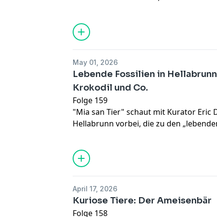
Mia san Tier über die Bedeutung von kl
Banteng-Kälbern für moderne Zoos.
May 01, 2026
Lebende Fossilien in Hellabrunn
Krokodil und Co.
Folge 159
"Mia san Tier" schaut mit Kurator Eric D
Hellabrunn vorbei, die zu den „lebenden
sind Lebewesen, die es geschafft haben,
sich nicht zu verändern. Zu diesen Übe
unterschiedlichsten Tiere: Haie, Kroko
Lungenfische, Flamingos. Hört rein – 
und unterhaltsamen Ritt durch die Evo
April 17, 2026
Kuriose Tiere: Der Ameisenbär
Folge 158