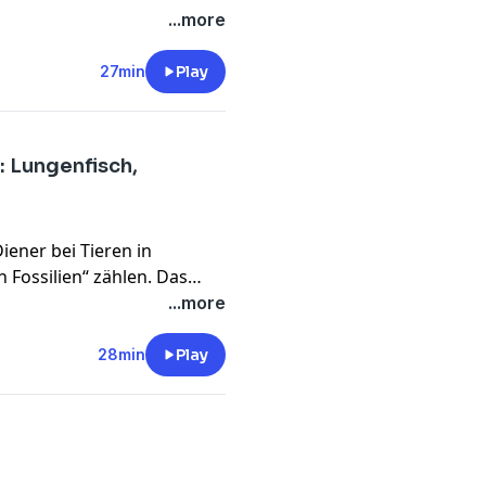
einen Faultier-Babys und
...more
27min
Play
: Lungenfisch,
iener bei Tieren in
 Fossilien“ zählen. Das
 seit Millionen von Jahren
...more
rlebenskünstlern zählen die
dile, Rüsselhündchen,
28min
Play
und erlebt einen spannenden
lutionsgeschichte!