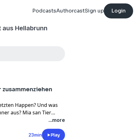
Podcasts
Authorcast
Sign up
Login
t aus Hellabrunn
r zusammenziehen
letzten Happen? Und was
ner aus? Mia san Tier
in der neuen
...more
ungewöhnliche Duo
n überhaupt
23min
Play