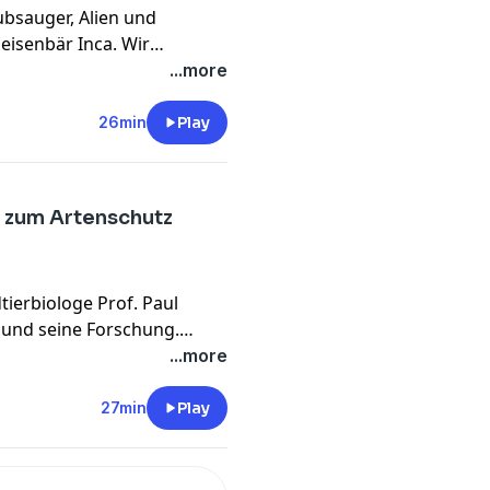
ubsauger, Alien und
meisenbär Inca. Wir
 und keinem einzigen Zahn
...more
cht auf die "Krallen"
26min
Play
 zum Artenschutz
tierbiologe Prof. Paul
 und seine Forschung.
nn, halfen ihm bei einem
...more
erdem erklärt Dierkes, wie
wie Forschende sowie
27min
Play
ieren profitieren.