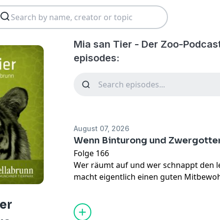
Mia san Tier - Der Zoo-Podcas
episodes:
August 07, 2026
Wenn Binturong und Zwergotte
Folge 166
Wer räumt auf und wer schnappt den 
macht eigentlich einen guten Mitbewoh
besucht die Binturong-Zwergotter-WG 
Dschungelwelt. Wir schauen, wie das 
Der
zusammenlebt, weshalb Zoos Tierarte