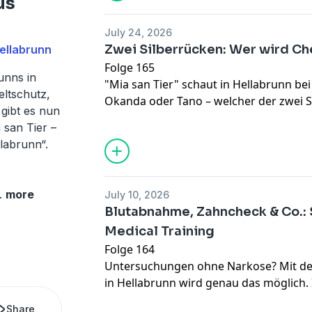
us
vergesellschaften und lernen, dass es
Platz auch unbedingt zwei Futternäpfe
July 24, 2026
Zwei Silberrücken: Wer wird Che
ellabrunn
Folge 165
unns in
"Mia san Tier" schaut in Hellabrunn bei
ltschutz,
Okanda oder Tano – welcher der zwei S
 gibt es nun
Chef in der Gorilla-Gruppe? Tierpflege
 san Tier –
wer wie tickt, was für eine Dynamik de
labrunn“.
und welche Rolle die Weibchen spielen.
sich durch?
.
more
July 10, 2026
Blutabnahme, Zahncheck & Co.: 
Medical Training
Folge 164
Untersuchungen ohne Narkose? Mit de
in Hellabrunn wird genau das möglich. 
werfen wir einen Blick hinter die Kulis
Share