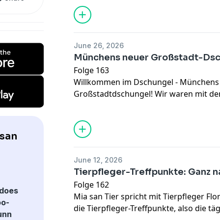
Schritt für Schritt auf Blutabnahmen, 
Fiebermessen vorbereitet werden.
June 26, 2026
Münchens neuer Großstadt-Ds
Folge 163
Willkommen im Dschungel - München
Großstadtdschungel! Wir waren mit de
vor Eröffnung in der Dschungelwelt u
Kurator Dr. Eric Diener und Tierparkd
letzte Baumaßnahmen, Tiereingewöhn
 san
Lieblingstiere gesprochen.
June 12, 2026
Tierpfleger-Treffpunkte: Ganz n
Folge 162
does
Mia san Tier spricht mit Tierpfleger 
oo-
die Tierpfleger-Treffpunkte, also die täg
unn