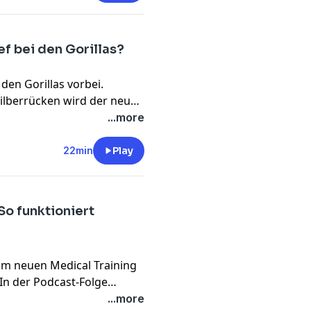
 neben Rücksicht und genug
 braucht.
f bei den Gorillas?
 den Gorillas vorbei.
ilberrücken wird der neue
r Simon Kuhn erklärt uns,
...more
rzeit in der Gruppe herrscht
 Welcher Silberrücken setzt
22min
Play
So funktioniert
m neuen Medical Training
In der Podcast-Folge
sen und erfahren, wie Tiere
...more