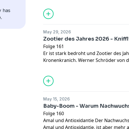
Hellabrunn, bei denen Tierpfleger Be
direkt an den Anlagen mehr über die T
y has
Tierwissen zu vermitteln, ist eine der 
.
modernen Zoos.
May 29, 2026
Zootier des Jahres 2026 - Kniff
Folge 161
Er ist stark bedroht und Zootier des Ja
Kronenkranich. Werner Schröder von d
Naturschutzstiftung gibt Einblicke, wie
Ostafrika um die Tiere kümmern. Hört r
lohnenswert und spannend Artenschutz
May 15, 2026
Baby-Boom - Warum Nachwuchs 
Folge 160
Amal und Antioxidantie Der Nachwuchs
Amal und Antioxidantie, ist aber mehr