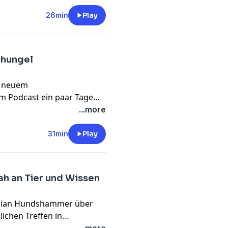
Zahnkontrollen oder
26min
Play
chungel
s neuem
m Podcast ein paar Tage
nterwegs und haben mit
...more
irektor Rasem Baban über
ungen und neue
31min
Play
ah an Tier und Wissen
Florian Hundshammer über
lichen Treffen in