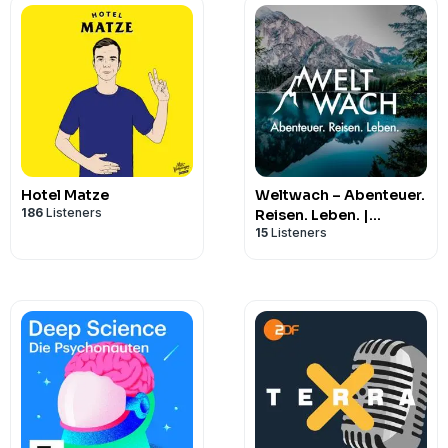
Hotel Matze
Weltwach – Abenteuer.
186
Listeners
Reisen. Leben. |
15
Listeners
Expeditionen, Natur &
Wissenschaft