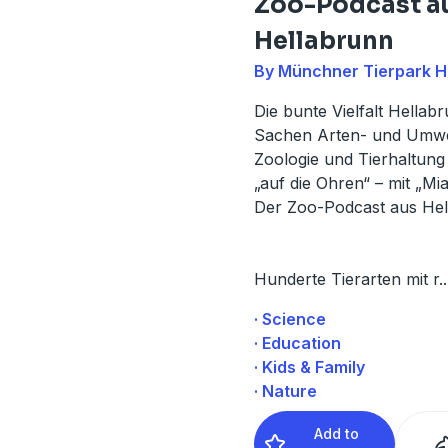
Zoo-Podcast a
Hellabrunn
By Münchner Tierpark H
Die bunte Vielfalt Hellabr
Sachen Arten- und Umwe
Zoologie und Tierhaltung
„auf die Ohren“ – mit „Mia
Der Zoo-Podcast aus Hel
Hunderte Tierarten mit r
..
· Science
· Education
· Kids & Family
· Nature
Add to