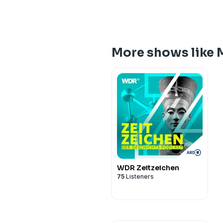
More shows like M
WDR Zeitzeichen
75
Listeners