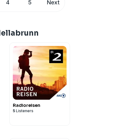
4
5
Next
Hellabrunn
Radioreisen
5
Listeners