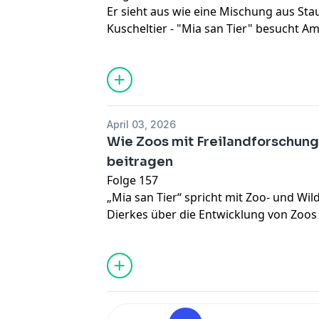
Er sieht aus wie eine Mischung aus Sta
Kuscheltier - "Mia san Tier" besucht A
erfahren wie er mit Zungen-Akrobatik
trotzdem satt wird und dass man ihm ni
gehen sollte.
April 03, 2026
Wie Zoos mit Freilandforschung
beitragen
Folge 157
„Mia san Tier“ spricht mit Zoo- und Wild
Dierkes über die Entwicklung von Zoos
Tonaufnahmen von Kattas aus Hellabru
Artenschutzprojekt in Madagaskar. Auß
KI die Tierforschung voranbringt und 
Tierparks von Videoaufnahmen von Zoot