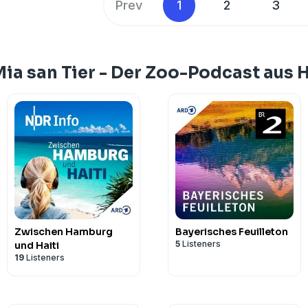
Prev
1
2
3
ia san Tier - Der Zoo-Podcast aus 
Zwischen Hamburg
Bayerisches Feuilleton
5
Listeners
und Haiti
19
Listeners