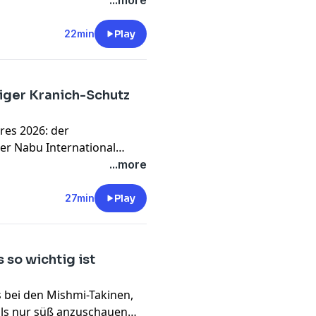
sucherinnen und Besuchern
...more
iere erzählen. Denn
wichtigsten Aufgaben von
22min
Play
liger Kranich-Schutz
hres 2026: der
er Nabu International
 sich Artenschutzprojekte in
...more
ein, wie kompliziert,
 ist!
27min
Play
so wichtig ist
 bei den Mishmi-Takinen,
 als nur süß anzuschauen