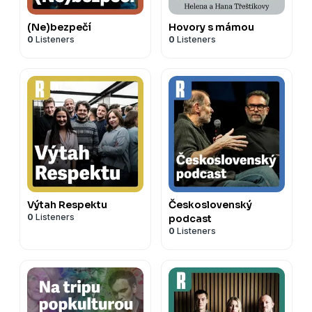
(Ne)bezpečí
Hovory s mámou
0
Listeners
0
Listeners
Výtah Respektu
Československý
0
Listeners
podcast
0
Listeners