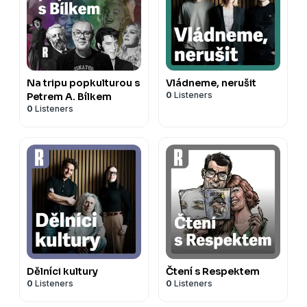
Na tripu popkulturou s
Vládneme, nerušit
0
Listeners
Petrem A. Bílkem
0
Listeners
Dělníci kultury
Čtení s Respektem
0
Listeners
0
Listeners