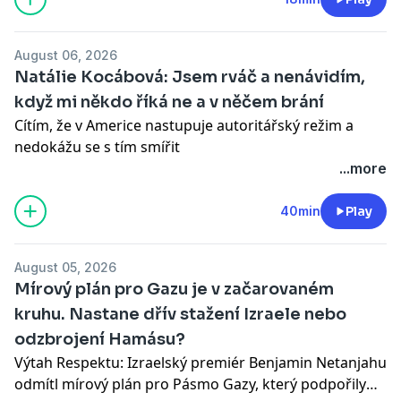
od odborů. Kdo analýzu zadal? Na jaké informace z
pracovního zařízení má zaměstnavatel nárok a dodržel
August 06, 2026
to rezort? Jde o běžnou praxi? A na kolik monitoring
Natálie Kocábová: Jsem rváč a nenávidím,
vyšel? I na to odpovídá ve čtvrteční epizodě Kristýna
když mi někdo říká ne a v něčem brání
Jelínková.
Cítím, že v Americe nastupuje autoritářský režim a
nedokážu se s tím smířit
Do podcastu Tekutá společnost přišla byla aktivistka a
...more
spluzakladatelka RadioFree America Natálie Kocábová.
Kdy přesně se rozhodla mapovat dění v USA aveřejně o
40min
Play
trumpismu informovat? Bojí se o budoucnost
demokracie v Americe au nás? Co ji nabíjí a jak
August 05, 2026
současné aktivity dopadají na její soukromý život?
Mírový plán pro Gazu je v začarovaném
Pořad Tekutá společnost můžete sledovat každý
kruhu. Nastane dřív stažení Izraele nebo
čtvrtek na:
odzbrojení Hamásu?
• Respektu: https://www.respekt.cz/tekuta-spolecnost
a v mobilní aplikaci Respekt
Výtah Respektu: Izraelský premiér Benjamin Netanjahu
• Spotify:
odmítl mírový plán pro Pásmo Gazy, který podpořily