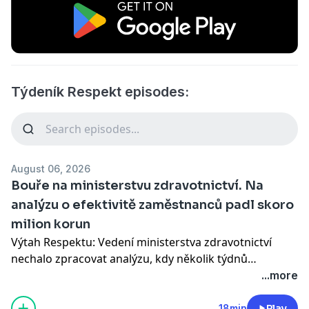
Týdeník Respekt episodes:
August 06, 2026
Bouře na ministerstvu zdravotnictví. Na
analýzu o efektivitě zaměstnanců padl skoro
milion korun
Výtah Respektu: Vedení ministerstva zdravotnictví
nechalo zpracovat analýzu, kdy několik týdnů
monitorovali, co zaměstnanci dělají na pracovních
...more
počítačích. Ti kvůli způsobu a okolnostem, za jakých k
tomu celému došlo, vytvořili petici a reakce přišla také
18min
Play