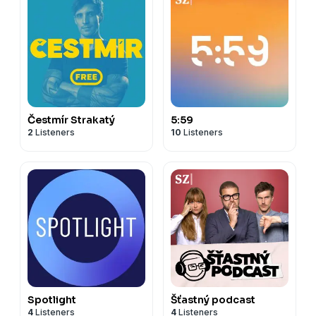
Čestmír Strakatý
5:59
2
Listeners
10
Listeners
Spotlight
Šťastný podcast
4
Listeners
4
Listeners