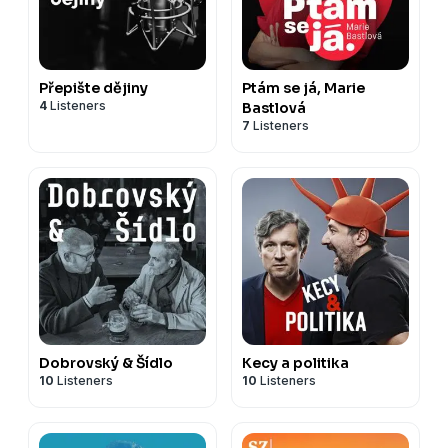
Přepište dějiny
Ptám se já, Marie
4
Listeners
Bastlová
7
Listeners
Dobrovský & Šídlo
Kecy a politika
10
Listeners
10
Listeners