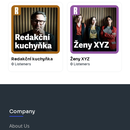
Redakční kuchyňka
Ženy XYZ
0
Listeners
0
Listeners
Company
About Us