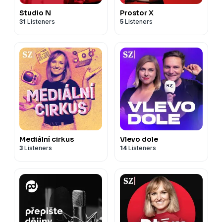
Studio N
Prostor X
31
Listeners
5
Listeners
Mediální cirkus
Vlevo dole
3
Listeners
14
Listeners