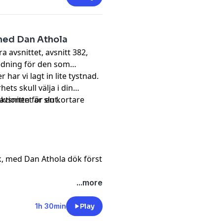
med Dan Athola
a avsnittet,
avsnitt 382
,
edning för den som
ar vi lagt in lite tystnad.
ets skull välja i din
vsnittet är slut.
ktionen för en kortare
, med Dan Athola
dök först
...more
1h 30min
Play