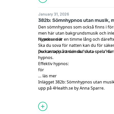
January 31, 2026
382b: Sömnhypnos utan musik, 
Den sömnhypnos som också finns i förr
men här utan bakgrundsmusik och inl
föredrar det
Hypnosen är en timme lång och därefter h
Ska du sova för natten kan du för säkerh
podcastapp att den ska sluta spela när a
Du kan också använda “sluta-spela”-fun
hypnos.
Effektiv hypnos:
för
…
läs mer
Inlägget
382b: Sömnhypnos utan musik
upp på
4Health.se by Anna Sparre
.