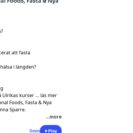
nal Foods, Fasta & Nya
n?
erat att fasta
 hälsa i längden?
ng
å Ulrikas kurser …
läs mer
onal Foods, Fasta & Nya
Anna Sparre
.
...more
0min
Play