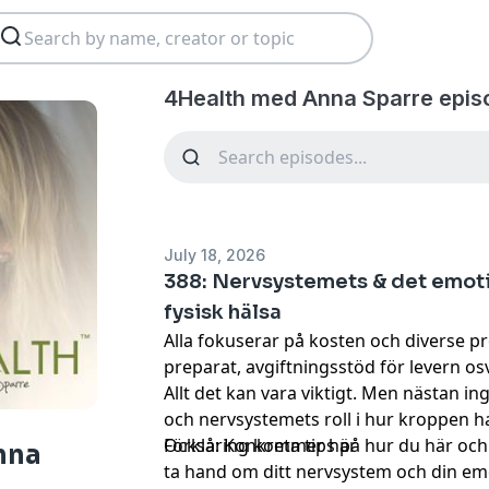
4Health med Anna Sparre epis
July 18, 2026
388: Nervsystemets & det emotio
fysisk hälsa
Alla fokuserar på kosten och diverse pr
preparat, avgiftningsstöd för levern osv
Allt det kan vara viktigt. Men nästan in
och nervsystemets roll i hur kroppen h
Förklaring kommer här
Också: Konkreta tips på hur du här o
nna
ta hand om ditt nervsystem och din emo