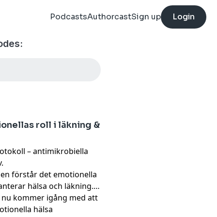
Podcasts
Authorcast
Sign up
Login
odes:
nellas roll i läkning &
otokoll – antimikrobiella
.
gen förstår det emotionella
anterar hälsa och läkning.
ch nu kommer igång med att
tionella hälsa