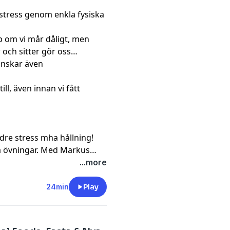
stress genom enkla fysiska
p om vi mår dåligt, men
r och sitter gör oss
inskar även
ill, även innan vi fått
re stress mha hållning!
a övningar. Med Markus
Anna Sparre
.
...more
24min
Play