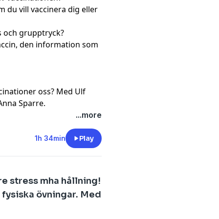
du vill vaccinera dig eller
s och grupptryck?
accin, den information som
cinationer oss? Med Ulf
 Anna Sparre
.
...more
1h 34min
Play
e stress mha hållning!
 fysiska övningar. Med