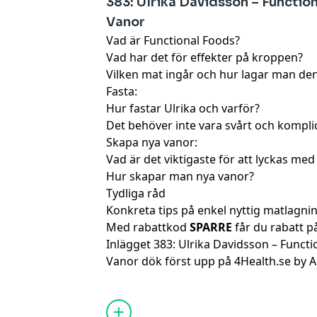
383: Ulrika Davidsson – Functio
Vanor
Vad är Functional Foods?
Vad har det för effekter på kroppen?
Vilken mat ingår och hur lagar man de
Fasta:
Hur fastar Ulrika och varför?
Det behöver inte vara svårt och komplic
Skapa nya vanor:
Vad är det viktigaste för att lyckas med
Hur skapar man nya vanor?
Tydliga råd
Konkreta tips på enkel nyttig matlagni
Med rabattkod
SPARRE
får du rabatt p
Inlägget
383: Ulrika Davidsson – Functi
Vanor
dök först upp på
4Health.se by 