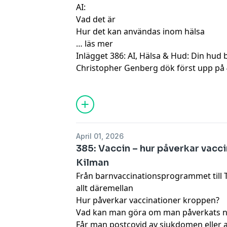
AI:
Vad det är
Hur det kan användas inom hälsa
…
läs mer
Inlägget
386: AI, Hälsa & Hud: Din hud 
Christopher Genberg
dök först upp på
April 01, 2026
385: Vaccin – hur påverkar vacc
Kilman
Från barnvaccinationsprogrammet till T
allt däremellan
Hur påverkar vaccinationer kroppen?
Vad kan man göra om man påverkats neg
Får man postcovid av sjukdomen eller 