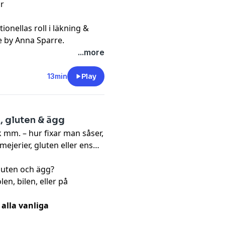
är
onellas roll i läkning &
e by Anna Sparre
.
...more
13min
Play
k, gluten & ägg
k mm. – hur fixar man såser,
mejerier, gluten eller ens
gluten och ägg?
len, bilen, eller på
 alla vanliga