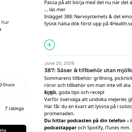
Passa på att börja med det nu när det 
…
läs mer
Inlägget
388: Nervsystemets & det emoti
 hur
fysisk hälsa
dök först upp på
4Health.s
e
June 20, 2026
387: Såser & tillbehör utan mjöl
Sommarens tillbehör: grillning, picknic
röror och tillbehör om man inte vill äta 
Share
ägg?
Enkla, goda tips och recept
Varför överväga att undvika mejerier, 
Här får du en kvart att lyssna på i solsto
7 ratings
promenaden.
Du hittar podcasten på din telefon – i
podcastappar
och Spotify, iTunes mm.