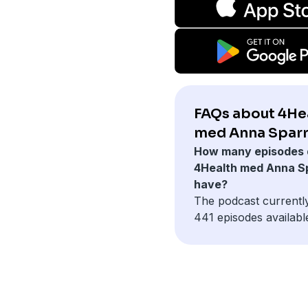
FAQs about 4He
med Anna Sparr
How many episodes 
4Health med Anna S
have?
The podcast currentl
441 episodes availabl