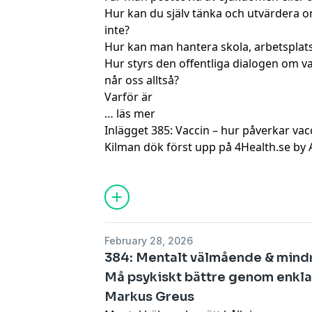
Hur kan du själv tänka och utvärdera om 
inte?
Hur kan man hantera skola, arbetsplat
Hur styrs den offentliga dialogen om v
når oss alltså?
Varför är
…
läs mer
Inlägget
385: Vaccin – hur påverkar vac
Kilman
dök först upp på
4Health.se by
February 28, 2026
384: Mentalt välmående & mindr
Må psykiskt bättre genom enkla
Markus Greus