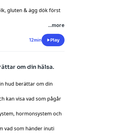
ölk, gluten & ägg
dök först
...more
12min
Play
rättar om din hälsa.
in hud berättar om din
och kan visa vad som pågår
ervsystem, hormonsystem och
m vad som händer inuti