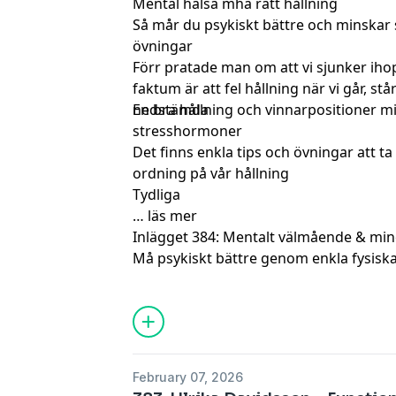
Mental hälsa mha rätt hållning
Så mår du psykiskt bättre och minskar 
övningar
Förr pratade man om att vi sjunker iho
faktum är att fel hållning när vi går, stå
nedstämda
En bra hållning och vinnarpositioner m
stresshormoner
Det finns enkla tips och övningar att ta t
ordning på vår hållning
Tydliga
…
läs mer
Inlägget
384: Mentalt välmående & mind
Må psykiskt bättre genom enkla fysisk
Greus
dök först upp på
4Health.se by 
February 07, 2026