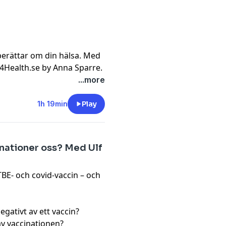
berättar om din hälsa. Med
4Health.se by Anna Sparre
.
...more
1h 19min
Play
inationer oss? Med Ulf
BE- och covid-vaccin – och
ativt av ett vaccin?
av vaccinationen?