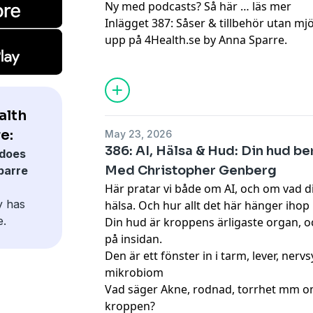
Ny med podcasts? Så här …
läs mer
Inlägget
387: Såser & tillbehör utan mj
upp på
4Health.se by Anna Sparre
.
alth
e:
May 23, 2026
386: AI, Hälsa & Hud: Din hud be
does
Med Christopher Genberg
parre
Här pratar vi både om AI, och om vad d
y has
hälsa. Och hur allt det här hänger ihop
e.
Din hud är kroppens ärligaste organ, 
på insidan.
Den är ett fönster in i tarm, lever, n
mikrobiom
Vad säger Akne, rodnad, torrhet mm o
kroppen?