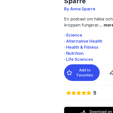
Sparre
By Anna Sparre
En podcast om hälsa och
kroppen fungerar.
...
mor
· Science
· Alternative Health
· Health & Fitness
· Nutrition
· Life Sciences
Add to
Favorites
5