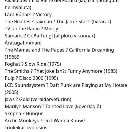
Alkaloides ? Ella Viene del Futuro (lag frá fjarlægum
heimshluta)
Lára Rúnars ? Victory
The Beatles ? Taxman / The Jam ? Start! (tvífarar)
TV on the Radio ? Mercy
Samaris ? Góða Tungl (af plötu vikunnar)
Áratugafimman:
The Mamas and The Papas ? California Dreaming
(19659
Foghat ? Slow Ride (1975)
The Smiths ? That Joke Isn?t Funny Anymore (1985)
Pulp ? Disco 2000 (1995)
LCD Soundsystem ? Daft Punk are Playing at My House
(2005)
Jaws ? Gold (veraldarvefurinn)
Marilyn Manson ? Tainted Love (koverlagið)
Skepna ? Hungur
Arctic Monkeys ? Do I Wanna Know?
Tónleikar kvöldsins: