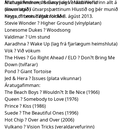
Áratugafimman, Þrennan og Veraldarvefurinn allt á
Michael Andrews & Gary Jules ? Mad World
sínum stað í útvarpsþættinum Hlustið og þér munið
(koverlagið)
heyra, fimmtudagskvöldið 8. ágúst 2013.
Kings of Leon ? Wait for Me
Stevie Wonder ? Higher Ground (vínylplatan)
Lonesome Dukes ? Woodsong
Valdimar ? Um stund
Aaradhna ? Wake Up (lag frá fjarlægum heimshluta)
Vök ? Við vökum
The Hives ? Go Right Ahead / ELO ? Don?t Bring Me
Down (tvífarar)
Pond ? Giant Tortoise
Jed & Hera ? Issues (plata vikunnar)
Áratugafimman:
The Beach Boys ? Wouldn?t It Be Nice (1966)
Queen ? Somebody to Love (1976)
Prince ? Kiss (1986)
Suede ? The Beautiful Ones (1996)
Hot Chip ? Over and Over (2006)
Vulkano ? Vision Tricks (veraldarvefurinn)