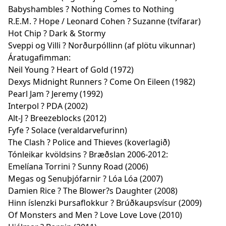
Babyshambles ? Nothing Comes to Nothing
R.E.M. ? Hope / Leonard Cohen ? Suzanne (tvífarar)
Hot Chip ? Dark & Stormy
Sveppi og Villi ? Norðurpóllinn (af plötu vikunnar)
Áratugafimman:
Neil Young ? Heart of Gold (1972)
Dexys Midnight Runners ? Come On Eileen (1982)
Pearl Jam ? Jeremy (1992)
Interpol ? PDA (2002)
Alt-J ? Breezeblocks (2012)
Fyfe ? Solace (veraldarvefurinn)
The Clash ? Police and Thieves (koverlagið)
Tónleikar kvöldsins ? Bræðslan 2006-2012:
Emelíana Torrini ? Sunny Road (2006)
Megas og Senuþjófarnir ? Lóa Lóa (2007)
Damien Rice ? The Blower?s Daughter (2008)
Hinn íslenzki Þursaflokkur ? Brúðkaupsvísur (2009)
Of Monsters and Men ? Love Love Love (2010)