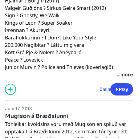
Hjálmar ? Borgin (2011)
Valgeir Guðjóns ? Sirkus Geira Smart (2012)
Sign ? Ghostly, We Walk
Kings of Leon ? Super Soaker
Þrennan ? Akureyri:
Baraflokkurinn ? I Don?t Like Your Style
200.000 Naglbítar ? Láttu mig vera
Kött Grá Pje & Nolem ? Aheybaró
Peace ? Lovesick
Junior Murvin ? Police and Thieves (koverlagið)
...more
0min
Play
July 17, 2013
Mugison á Bræðslunni
Tónleikar kvöldsins voru með Mugison en spiluð var
upptaka frá Bræðslunni 2012, sem fram fór fyrir rétt