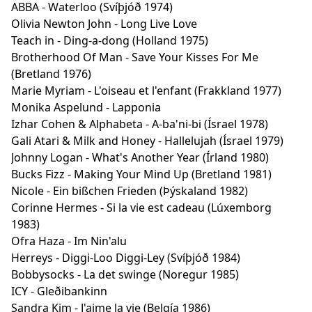
ABBA - Waterloo (Svíþjóð 1974)
Olivia Newton John - Long Live Love
Teach in - Ding-a-dong (Holland 1975)
Brotherhood Of Man - Save Your Kisses For Me
(Bretland 1976)
Marie Myriam - L'oiseau et l'enfant (Frakkland 1977)
Monika Aspelund - Lapponia
Izhar Cohen & Alphabeta - A-ba'ni-bi (Ísrael 1978)
Gali Atari & Milk and Honey - Hallelujah (Ísrael 1979)
Johnny Logan - What's Another Year (Írland 1980)
Bucks Fizz - Making Your Mind Up (Bretland 1981)
Nicole - Ein bißchen Frieden (Þýskaland 1982)
Corinne Hermes - Si la vie est cadeau (Lúxemborg
1983)
Ofra Haza - Im Nin'alu
Herreys - Diggi-Loo Diggi-Ley (Svíþjóð 1984)
Bobbysocks - La det swinge (Noregur 1985)
ICY - Gleðibankinn
Sandra Kim - J'aime la vie (Belgía 1986)