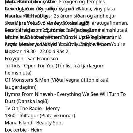
plötu sveitarinnar, War.
Mana Island, Lockerbie, Foxygen og Temples.
Lagalistinn:
Koverlagið er úr smiðju Sykurmolanna, vínylplata
Geirfuglarnir - Byrjaðu í dag að elska
vikunnar kom út fyrir 25 árum síðan og andhetjur
Haerts - All The Days
skora þrennu. Svo verða danska lagið, áratugafimman,
The Mars Volta - Birthday (Koverlagið)
veraldarvefurinn og tónlist frá fjarlægum heimshluta á
Snorri Helgason ? Summer Is Almost Gone
sínum stað í útvarpsþættinum Hlustið og þér munið
Michelle Shocked - When I Grow Up (Vínylplatan)
heyra sem er á dagskrá á miðvikudagskvöldum
Arctic Monkeys - Why'd You Only Call Me When You're
klukkan 19.30 - 22.00 á Rás 2.
High
Foxygen - San Francisco
Triffids - Open For You (Tónlist frá fjarlægum
heimshluta)
Of Monsters & Men (Viðtal vegna útitónleika á
laugardaginn)
Hymns From Nineveh - Everything We See Will Turn To
Dust (Danska lagið)
TV On The Radio - Mercy
1860 - Íðilfagur (Plata vikunnar)
Mana Island - Beauty Spot
Lockerbie - Heim