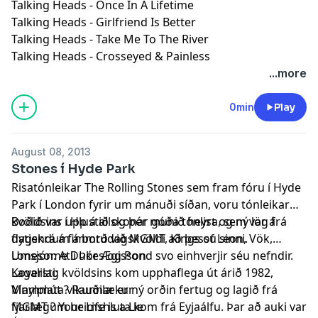
Talking Heads - Once In A Lifetime
Talking Heads - Girlfriend Is Better
Talking Heads - Take Me To The River
Talking Heads - Crosseyed & Painless
...more
0min
Play
August 08, 2013
Stones í Hyde Park
Risatónleikar The Rolling Stones sem fram fóru í Hyde
Park í London fyrir um mánuði síðan, voru tónleikar
kvöldsins í Hlustið og þér munið heyra, sem var á
Boðið var upp á allskonar góða tónlist og ný lög frá
dagskrá á fimmtudagskvöldi að þessu sinni.
flytjendum á borð við MGMT, Kings of Leon, Vök,
Lonesome Dukes og Pond svo einhverjir séu nefndir.
Umsjón: Atli Þór Ægisson
Koverlag kvöldsins kom upphaflega út árið 1982,
Lagalisti:
Vínylplata vikunnar er ný orðin fertug og lagið frá
Mammút ? Rauðilækur
fjarlægum heimshluta kom frá Eyjaálfu. Þar að auki var
MGMT ? Your Life is a Lie