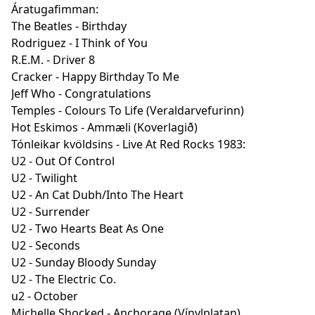
Áratugafimman:
The Beatles - Birthday
Rodriguez - I Think of You
R.E.M. - Driver 8
Cracker - Happy Birthday To Me
Jeff Who - Congratulations
Temples - Colours To Life (Veraldarvefurinn)
Hot Eskimos - Ammæli (Koverlagið)
Tónleikar kvöldsins - Live At Red Rocks 1983:
U2 - Out Of Control
U2 - Twilight
U2 - An Cat Dubh/Into The Heart
U2 - Surrender
U2 - Two Hearts Beat As One
U2 - Seconds
U2 - Sunday Bloody Sunday
U2 - The Electric Co.
u2 - October
Michelle Shocked - Anchorage (Vínylplatan)