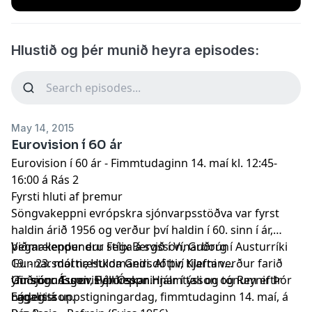
Hlustið og þér munið heyra episodes:
May 14, 2015
Eurovision í 60 ár
Eurovision í 60 ár - Fimmtudaginn 14. maí kl. 12:45-
16:00 á Rás 2
Fyrsti hluti af þremur
Söngvakeppni evrópskra sjónvarpsstöðva var fyrst
haldin árið 1956 og verður því haldin í 60. sinn í ár,
þegar keppendur stíga á svið í Vínarborg í Austurríki
Viðmælendur eru Felix Bergsson, Guðrún
19. - 23. maí næstkomandi. Af því tilefni verður farið
Gunnarsdóttir, Hulda Geirsdóttir, Kjartan
yfir sögu Eurovisionkeppninnar í tali og tónum eftir
Guðmundsson, Páll Óskar Hjálmtýsson og Reynir Þór
Umsjón: Ásgeir Eyþórsson.
hádegi á uppstigningardag, fimmtudaginn 14. maí, á
Eggertsson.
Lagalisti: