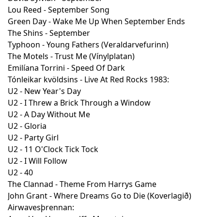
Lou Reed - September Song
Green Day - Wake Me Up When September Ends
The Shins - September
Typhoon - Young Fathers (Veraldarvefurinn)
The Motels - Trust Me (Vínylplatan)
Emilíana Torrini - Speed Of Dark
Tónleikar kvöldsins - Live At Red Rocks 1983:
U2 - New Year's Day
U2 - I Threw a Brick Through a Window
U2 - A Day Without Me
U2 - Gloria
U2 - Party Girl
U2 - 11 O'Clock Tick Tock
U2 - I Will Follow
U2 - 40
The Clannad - Theme From Harrys Game
John Grant - Where Dreams Go to Die (Koverlagið)
Airwavesþrennan: