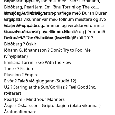
tæpu ári síðan.
Boðið var upp á ný lög m.a. með Franz Ferdinand,
Blóðberg, Pearl Jam, Emilíönu Torrini og The xx.
Koverlag kvöldsins var upphaflega með Duran Duran,
Umsjón: Atli Þór Ægisson
vínylplata vikunnar var með föllnum meistara og svo
Lagalisti
var þrennan, áratugafimman og veraldarvefurinn á
Maus ? Poppaldin
sínum stað í útvarpsþættinum Hlustið og þér munið
Franz Ferdinand ? Love Illumination
heyra á Rás 2 miðvikudagskvöldið 17. júlí 2013.
Deftones ? The Chauffeur (koverlagið)
Blóðberg ? Óskir
Jóhann G. Jóhannsson ? Don?t Try to Fool Me
(vínylplatan)
Emiliana Torrini ? Go With the Flow
The xx ? Fiction
Plúseinn ? Empire
Eivör ? Talað við gluggann (Stúdíó 12)
U2 ? Staring at the Sun/Gorillaz ? Feel Good Inc.
(tvífarar)
Pearl Jam ? Mind Your Manners
Ásgeir Óskarsson - Gríptu daginn (plata vikunnar)
Áratugafimman: