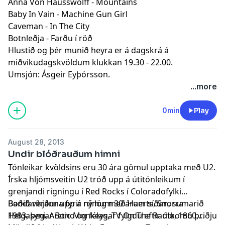
Anna Von Hausswolff - Mountains
Baby In Vain - Machine Gun Girl
Caveman - In The City
Botnleðja - Farðu í röð
Hlustið og þér munið heyra er á dagskrá á
miðvikudagskvöldum klukkan 19.30 - 22.00.
Umsjón: Ásgeir Eyþórsson.
...more
0min
Play
August 28, 2013
Undir blóðrauðum himni
Tónleikar kvöldsins eru 30 ára gömul upptaka með U2.
Írska hljómsveitin U2 tróð upp á útitónleikum í
grenjandi rigningu í Red Rocks í Coloradofylki
Bandaríkjanna fyrir rúmum 30 árum síðan, sumarið
Boðið verður upp á ný lög með Haerts, Snorra
1983, þegar Bono og félagar fylgdu eftir útkomu þriðju
Helgasyni, Arctic Monkeys, TV On The Radio, 1860,