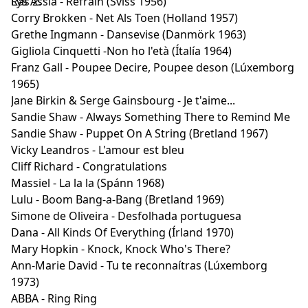
Rás 2.
Lys Assia - Refrain (Sviss 1956)
Corry Brokken - Net Als Toen (Holland 1957)
Grethe Ingmann - Dansevise (Danmörk 1963)
Gigliola Cinquetti -Non ho l'età (Ítalía 1964)
Franz Gall - Poupee Decire, Poupee deson (Lúxemborg
1965)
Jane Birkin & Serge Gainsbourg - Je t'aime...
Sandie Shaw - Always Something There to Remind Me
Sandie Shaw - Puppet On A String (Bretland 1967)
Vicky Leandros - L'amour est bleu
Cliff Richard - Congratulations
Massiel - La la la (Spánn 1968)
Lulu - Boom Bang-a-Bang (Bretland 1969)
Simone de Oliveira - Desfolhada portuguesa
Dana - All Kinds Of Everything (Írland 1970)
Mary Hopkin - Knock, Knock Who's There?
Ann-Marie David - Tu te reconnaítras (Lúxemborg
1973)
ABBA - Ring Ring