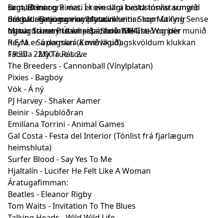
sem að margra mati er ein allra besta tónlistarmynd
Brut, Beini og Pixies. Í koverlagi kvöldsinsvar sungið
Lagalistinn:
dægurlagasögunnar. Myndin heitir Stop Making Sense
um ofurhetju og vínylplata vikunnar kom út fyrir
Súkkat - Draumur um straum
og var frumsýnd ári síðar, árið 1984.
tuttugu árum. Útvarpsþátturinn Hlustið og þér munið
Manic Street Preachers - Show Me The Wonder
heyra er á dagskrá á miðvikudagskvöldum klukkan
R.E.M. - Superman (Koverlagið)
19.30 - 22.00 á Rás 2.
Fabúla - My True Love
The Breeders - Cannonball (Vínylplatan)
Pixies - Bagboy
Vök - Á ný
PJ Harvey - Shaker Aamer
Beinir - Sápublöðran
Emilíana Torrini - Animal Games
Gal Costa - Festa del Interior (Tónlist frá fjarlægum
heimshluta)
Surfer Blood - Say Yes To Me
Hjaltalín - Lucifer He Felt Like A Woman
Áratugafimman:
Beatles - Eleanor Rigby
Tom Waits - Invitation To The Blues
Talking Heads - Wild Wild Life