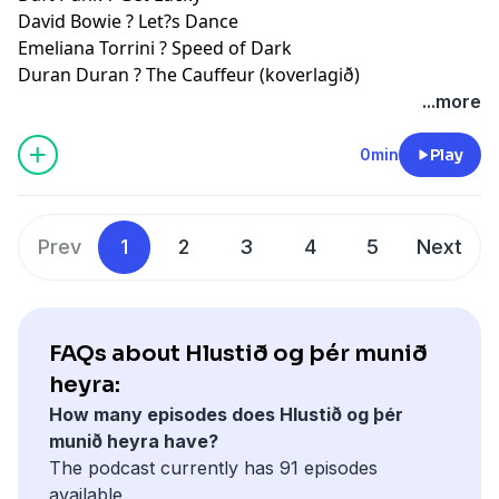
David Bowie ? Let?s Dance
Emeliana Torrini ? Speed of Dark
Duran Duran ? The Cauffeur (koverlagið)
...more
0min
Play
Prev
1
2
3
4
5
Next
FAQs about Hlustið og þér munið
heyra:
How many episodes does Hlustið og þér
munið heyra have?
The podcast currently has 91 episodes
available.