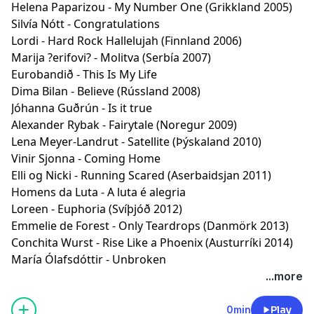
Helena Paparizou - My Number One (Grikkland 2005)
Silvía Nótt - Congratulations
Lordi - Hard Rock Hallelujah (Finnland 2006)
Marija ?erifovi? - Molitva (Serbía 2007)
Eurobandið - This Is My Life
Dima Bilan - Believe (Rússland 2008)
Jóhanna Guðrún - Is it true
Alexander Rybak - Fairytale (Noregur 2009)
Lena Meyer-Landrut - Satellite (Þýskaland 2010)
Vinir Sjonna - Coming Home
Elli og Nicki - Running Scared (Aserbaidsjan 2011)
Homens da Luta - A luta é alegria
Loreen - Euphoria (Svíþjóð 2012)
Emmelie de Forest - Only Teardrops (Danmörk 2013)
Conchita Wurst - Rise Like a Phoenix (Austurríki 2014)
María Ólafsdóttir - Unbroken
...more
0min
Play