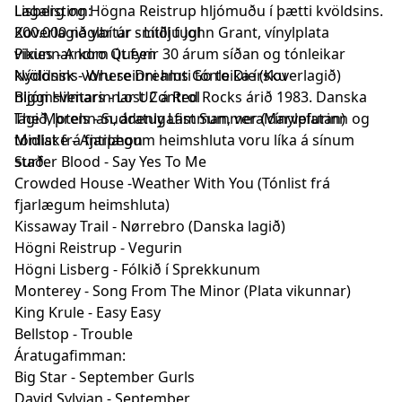
Lisberg og Högna Reistrup hljómuðu í þætti kvöldsins.
Lagalistinn:
Koverlagið var úr smiðju John Grant, vínylplata
200.000 naglbítar - Lítill fugl
vikunnar kom út fyrir 30 árum síðan og tónleikar
Pixies - Andro Queen
kvöldsins voru seinni hluti tónleika írsku
Nýdönsk - Where Dreams Go to Die (Koverlagið)
hljómsveitarinnar U2 á Red Rocks árið 1983. Danska
Biggi Hilmars - Lost Control
lagið, þrennan, áratugafimman, veraldarvefurinn og
The Motels - Suddenly Last Summer (Vínylplatan)
tónlist frá fjarlægum heimshluta voru líka á sínum
Midlake - Antiphon
stað.
Surfer Blood - Say Yes To Me
Crowded House -Weather With You (Tónlist frá
fjarlægum heimshluta)
Kissaway Trail - Nørrebro (Danska lagið)
Högni Reistrup - Vegurin
Högni Lisberg - Fólkið í Sprekkunum
Monterey - Song From The Minor (Plata vikunnar)
King Krule - Easy Easy
Bellstop - Trouble
Áratugafimman:
Big Star - September Gurls
David Sylvian - September