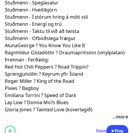
Stuðmenn - Speglasalur
Stuðmenn - Hveitibjörn
Stuðmenn - Í stórum hring á móti sól
Stuðmenn - Energí og trú
Stuðmenn - Taktu til við að twista
Stuðmenn - Ofboðslega frægur
AlunaGeorge ? You Know You Like It
Ragnhildur Gísladóttir ? Draumaprinsinn (vínylplatan)
Þrennan - Ferðalög:
Red Hot Chili Peppers ? Road Trippin?
Sprengjuhöllin ? Keyrum yfir Ísland
Roger Miller ? King of the Road
Pixies ? Bagboy
Emilíana Torrini ? Speed of Dark
Lay Low ? Donna Mo?s Blues
Gloria Jones ? Tainted Love (koverlagið)
...more
0min
Play