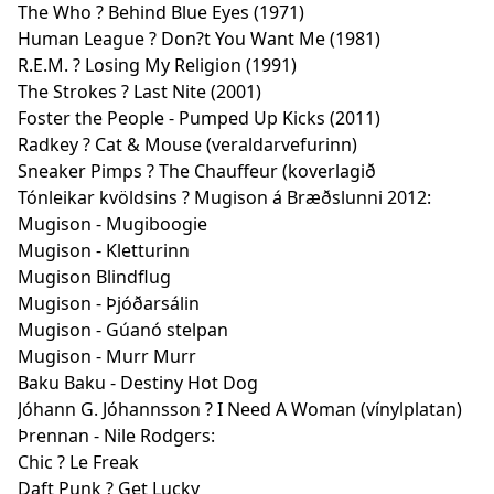
The Who ? Behind Blue Eyes (1971)
Human League ? Don?t You Want Me (1981)
R.E.M. ? Losing My Religion (1991)
The Strokes ? Last Nite (2001)
Foster the People - Pumped Up Kicks (2011)
Radkey ? Cat & Mouse (veraldarvefurinn)
Sneaker Pimps ? The Chauffeur (koverlagið
Tónleikar kvöldsins ? Mugison á Bræðslunni 2012:
Mugison - Mugiboogie
Mugison - Kletturinn
Mugison Blindflug
Mugison - Þjóðarsálin
Mugison - Gúanó stelpan
Mugison - Murr Murr
Baku Baku - Destiny Hot Dog
Jóhann G. Jóhannsson ? I Need A Woman (vínylplatan)
Þrennan - Nile Rodgers:
Chic ? Le Freak
Daft Punk ? Get Lucky