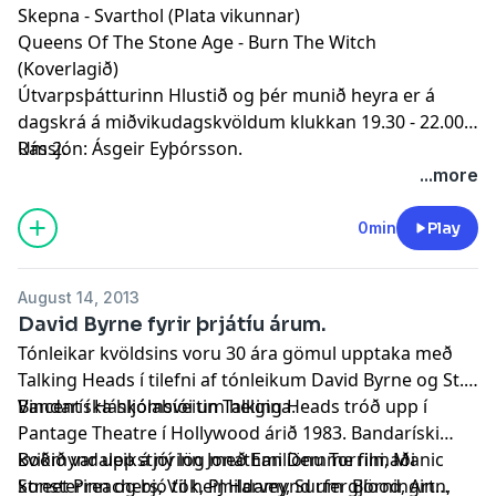
Skepna - Svarthol (Plata vikunnar)
Queens Of The Stone Age - Burn The Witch
(Koverlagið)
Útvarpsþátturinn Hlustið og þér munið heyra er á
dagskrá á miðvikudagskvöldum klukkan 19.30 - 22.00 á
Rás 2.
Umsjón: Ásgeir Eyþórsson.
...more
0min
Play
August 14, 2013
David Byrne fyrir þrjátíu árum.
Tónleikar kvöldsins voru 30 ára gömul upptaka með
Talking Heads í tilefni af tónleikum David Byrne og St.
Vincent í Háskólabíói um helgina.
Bandaríska hljómsveitin Talking Heads tróð upp í
Pantage Theatre í Hollywood árið 1983. Bandaríski
kvikmyndaleikstjórinn Jonathan Demme filmaði
Boðið var upp á ný lög með Emilíönu Torrini, Manic
konsterinn og bjó til heimildamynd um gjörninginn,
Street Preachers, Vök, PJ Harvey, Surfer Blood, Art