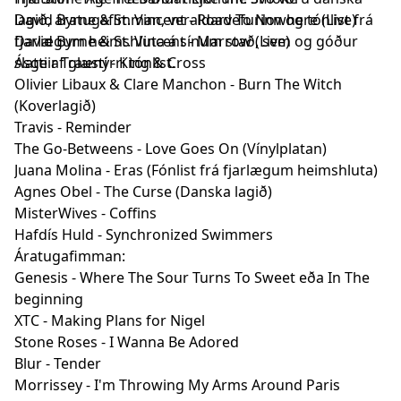
lagið, áratugafimman, veraldarvefurinn og tónlist frá
David Byrne & St. Vincent - Road To Nowhere (Live)
fjarlægum heimshluta á sínum stað, sem og góður
David Byrne & St. Vincent - Marrow (Live)
slatti af glænýrri tónlist.
Ásgeir Trausti - King & Cross
Olivier Libaux & Clare Manchon - Burn The Witch
(Koverlagið)
Travis - Reminder
The Go-Betweens - Love Goes On (Vínylplatan)
Juana Molina - Eras (Fónlist frá fjarlægum heimshluta)
Agnes Obel - The Curse (Danska lagið)
MisterWives - Coffins
Hafdís Huld - Synchronized Swimmers
Áratugafimman:
Genesis - Where The Sour Turns To Sweet eða In The
beginning
XTC - Making Plans for Nigel
Stone Roses - I Wanna Be Adored
Blur - Tender
Morrissey - I'm Throwing My Arms Around Paris