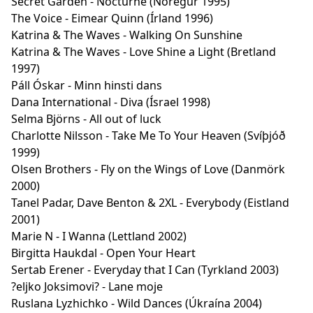
Secret Garden - Nocturne (Noregur 1995)
The Voice - Eimear Quinn (Írland 1996)
Katrina & The Waves - Walking On Sunshine
Katrina & The Waves - Love Shine a Light (Bretland
1997)
Páll Óskar - Minn hinsti dans
Dana International - Diva (Ísrael 1998)
Selma Björns - All out of luck
Charlotte Nilsson - Take Me To Your Heaven (Svíþjóð
1999)
Olsen Brothers - Fly on the Wings of Love (Danmörk
2000)
Tanel Padar, Dave Benton & 2XL - Everybody (Eistland
2001)
Marie N - I Wanna (Lettland 2002)
Birgitta Haukdal - Open Your Heart
Sertab Erener - Everyday that I Can (Tyrkland 2003)
?eljko Joksimovi? - Lane moje
Ruslana Lyzhichko - Wild Dances (Úkraína 2004)