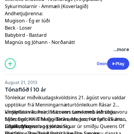
Sykurmolarnir - Ammæli (Koverlagið)
Andhetjuþrenna:
Mugison - Ég er lúði
Beck - Loser
Babybird - Bastard
Magnús og Jóhann - Norðanátt
...more
0min
Play
August 21, 2013
Tónaflóð í 10 ár
Tónleikar miðvikudagskvöldsins 21. ágúst voru valdar
upptökur frá Menningarnæturtónleikum Rásar 2
undanfarin ár. Þeir listamenn sem komu við sögu voru
Vínylplata vikunnar, 16 Lovers Lane með áströlsku
Sálin, Egó, KK & Maggi Eiríks, Megas, Þursaflokkurinn,
hljómsveitinni The Go-Betweens, kom út fyrir 25 árum
Grafík, Mugison og Jónas Sig.
síðan og koverlag kvöldsins var úr smiðju Queens Of
Lagalistinn:
The Stone Age frá Bandaríkjunum. Svo voru danska
Hjaltalín - The Trees Don't Like The Smoke