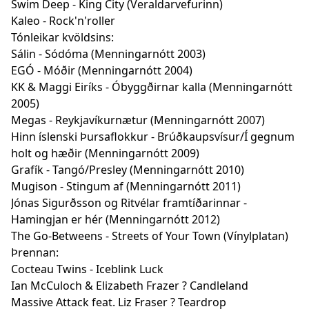
Swim Deep - King City (Veraldarvefurinn)
Kaleo - Rock'n'roller
Tónleikar kvöldsins:
Sálin - Sódóma (Menningarnótt 2003)
EGÓ - Móðir (Menningarnótt 2004)
KK & Maggi Eiríks - Óbyggðirnar kalla (Menningarnótt
2005)
Megas - Reykjavíkurnætur (Menningarnótt 2007)
Hinn íslenski Þursaflokkur - Brúðkaupsvísur/Í gegnum
holt og hæðir (Menningarnótt 2009)
Grafík - Tangó/Presley (Menningarnótt 2010)
Mugison - Stingum af (Menningarnótt 2011)
Jónas Sigurðsson og Ritvélar framtíðarinnar -
Hamingjan er hér (Menningarnótt 2012)
The Go-Betweens - Streets of Your Town (Vínylplatan)
Þrennan:
Cocteau Twins - Iceblink Luck
Ian McCuloch & Elizabeth Frazer ? Candleland
Massive Attack feat. Liz Fraser ? Teardrop