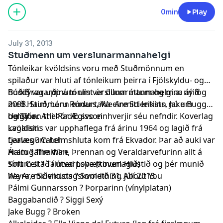
0min
Play
July 31, 2013
Stuðmenn um verslunarmannahelgi
Tónleikar kvöldsins voru með Stuðmönnum en
spilaður var hluti af tónleikum þeirra í Fjölskyldu- og
húsdýragarðinum um verslunarmannahelgina árið
Boðið var upp á tónlist úr öllum áttum og m.a. ný lög
2008. Stuðmenn endurtaka einmitt leikinn nú um
með Haim, Láru Rúnars, We Are Scientists, Jake Bugg
helgina.
og TV on the Radio svo einhverjir séu nefndir. Koverlag
Umsjón: Atli Þór Ægisson
kvöldsins var upphaflega frá árinu 1964 og lagið frá
Lagalisti:
fjarlægum heimshluta kom frá Ekvador. Þar að auki var
Leaves ? Catch
Áratugafimman, Þrennan og Veraldarvefurinn allt á
Haim ? The Wire
sínum stað í útvarpsþættinum Hlustið og þér munið
Soft Cell ? Tainted Love (koverlagið)
heyra, miðvikudagskvöldið 31. júlí 2013.
We Are Scientists ? Something About You
Pálmi Gunnarsson ? Þorparinn (vínylplatan)
Baggabandið ? Siggi Sexý
Jake Bugg ? Broken