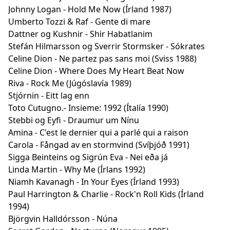
Johnny Logan - Hold Me Now (Írland 1987)
Umberto Tozzi & Raf - Gente di mare
Dattner og Kushnir - Shir Habatlanim
Stefán Hilmarsson og Sverrir Stormsker - Sókrates
Celine Dion - Ne partez pas sans moi (Sviss 1988)
Celine Dion - Where Does My Heart Beat Now
Riva - Rock Me (Júgóslavía 1989)
Stjórnin - Eitt lag enn
Toto Cutugno.- Insieme: 1992 (Ítalía 1990)
Stebbi og Eyfi - Draumur um Nínu
Amina - C'est le dernier qui a parlé qui a raison
Carola - Fångad av en stormvind (Svíþjóð 1991)
Sigga Beinteins og Sigrún Eva - Nei eða já
Linda Martin - Why Me (Írlans 1992)
Niamh Kavanagh - In Your Eyes (Írland 1993)
Paul Harrington & Charlie - Rock'n Roll Kids (Írland
1994)
Björgvin Halldórsson - Núna