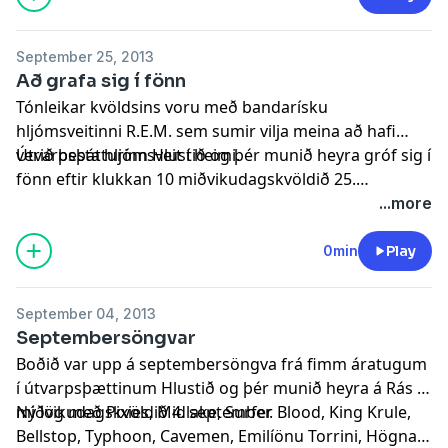
September 25, 2013
Að grafa sig í fönn
Tónleikar kvöldsins voru með bandarísku
hljómsveitinni R.E.M. sem sumir vilja meina að hafi
verið besta hljómsveit í heimi.
Útvarpsþátturinn Hlustið og þér munið heyra gróf sig í
fönn eftir klukkan 10 miðvikudagskvöldið 25.
september þegar síðasti þátturinn í bili söng sitt
...more
síðasta. Á lokasprettinum var þó boðið upp á eðaltóna
að vanda. Glæný og/eða nýleg lög með Leaves,
0min
Play
Foxygen, Sting, Ex-Cops, Snorra Helgasyni, Parquet
Courts, Megasi, Surfer Blood, Mazzy Star, Wildlife,
September 04, 2013
Berndsen og Geira Sæm fóru í loftið. Koverlagið var
Septembersöngvar
eftir Peter Gabriel, vínylplata vikunnar heitir The
Boðið var upp á septembersöngva frá fimm áratugum
Queen Is Dead, áratugafimman innihélt eftirminnilega
í útvarpsþættinum Hlustið og þér munið heyra á Rás 2
dúetta og danska lagið, veraldarvefurinn og tónlist frá
miðvikudagskvöldið 4. september.
Ný lög með Pixies, Midlake, Surfer Blood, King Krule,
fjarlægum heimshluta voru líka á sínum stað.
Bellstop, Typhoon, Cavemen, Emilíönu Torrini, Högna