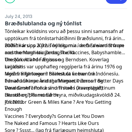
July 24, 2013
Bræðslublanda og ný tónlist
Tónleikar kvöldsins voru að þessu sinni samansafn af
upptökum frá tónlistarhátíðinni Bræðslunni, frá árinu
2006 til ársins 2012. Tónleikarnir í ár fara einmitt fram
Boðið var upp á ýmis ný lög, m.a. með Edward Sharpe
næstkomandi laugardagskvöld.
and the Magnetic Zeros, The Vaccines, Babyshambles,
The Naked and Famous og Berndsen. Koverlag
Umsjón: Atli Þór Ægisson
kvöldsins var upphafleg reggíperla frá árinu 1976 og
Lagalisti
lagið frá fjarlægum heimsluta kemur frá Indónesíu.
Moses Hightower ? Bílalest út úr bænum
Þar að auki var Áratugafimman, Þrennan og
Edward Sharpe and the Magnetic Zeros ? Better Days
Veraldarvefurinn á sínum stað í útvarpsþættinum
Dave Grohl ? Police and Thieves (koverlagið)
Hlustið og þér munið heyra, miðvikudagskvöldið 24.
Berndsen ? Planet Earth
júlí 2013.
Professor Green & Miles Kane ? Are You Getting
Enough
Vaccines ? Everybody?s Gonna Let You Down
The Naked and Famous ? Hearts Like Ours
Sore ? Sssst... (lag frá fjarlægum heimshluta)