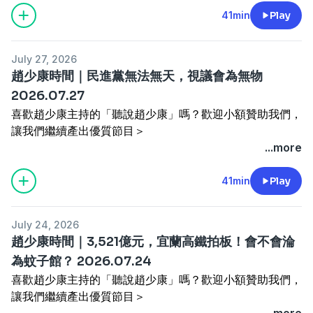
主題：07/28 重點新聞
41min
Play
Powered by
Firstory Hosting
-----
▍聽更多：
https://flow.page/thehearsay
July 27, 2026
▍粉絲團：
趙少康時間｜民進黨無法無天，視議會為無物
https://www.facebook.com/TheHearSayChannel
2026.07.27
▍合作贊助：
thehearsaytw@gmail.com
喜歡趙少康主持的「聽說趙少康」嗎？歡迎小額贊助我們，
讓我們繼續產出優質節目＞
https://open.firstory.me/join/skjaw
...more
Powered by
Firstory Hosting
主持人：趙少康
主題：07/27 重點新聞
41min
Play
-----
▍聽更多：
https://flow.page/thehearsay
July 24, 2026
▍粉絲團：
趙少康時間｜3,521億元，宜蘭高鐵拍板！會不會淪
https://www.facebook.com/TheHearSayChannel
為蚊子館？ 2026.07.24
▍合作贊助：
thehearsaytw@gmail.com
喜歡趙少康主持的「聽說趙少康」嗎？歡迎小額贊助我們，
讓我們繼續產出優質節目＞
https://open.firstory.me/join/skjaw
...more