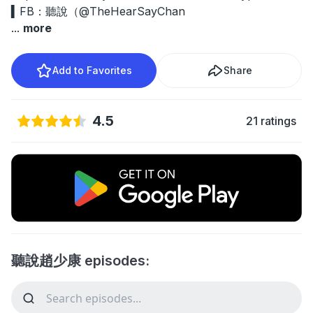
▍FB：聽說（@TheHearSayChan
...
more
Add to Favorites
Share
4.5
21 ratings
聽說趙少康 episodes: