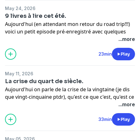
✩ business :
oceandreaa.pro@gmail.com
May 24, 2026
9 livres à lire cet été.
Aujourd'hui (en attendant mon retour du road trip!!!)
voici un petit episode pré-enregistré avec quelques
recommandations de livres à lire pour cet été 2026!!!
...more
Just for the Summer
Jimenez, Abby
The Queen's Rising (The Queen’s Rising,
23min
Play
Listen for the Lie
Tintera, Amy
Not Quite Dead Yet
Jackson, Holly
May 11, 2026
Numéro deux
Foenkinos, David
La crise du quart de siècle.
The Fury
Michaelides, Alex
*
Aujourd'hui on parle de la crise de la vingtaine (je dis
This is Going to Hurt: Secret Diaries of a Junior Doctor
que vingt-cinquaine ptdr), qu'est ce que c'est, qu'est ce
Kay, Adam
*
que ca veut dire dans nos vies, quels sont les
...more
Tomorrow, and Tomorrow, and Tomorrow
Zevin,
symptômes... et des pistes à suggérer pour aller
Gabrielle
*
mieux?
33min
Play
Yellowface
Kuang, R.F.
*
May 05, 2026