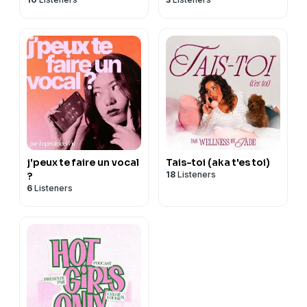
j'peux te faire un vocal
Tais-toi (aka t'es toi)
18
Listeners
?
6
Listeners