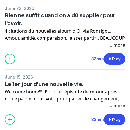
✩ business :
oceandreaa.pro@gmail.com
June 22, 2026
Rien ne suffit quand on a dû supplier pour
l'avoir.
4 citations du nouvelles album d'Olivia Rodrigo...
Amour, amitié, comparaison, laisser partir... BEAUCOUP
à dire.
...more
✩ Interagir :
podcastcheznous@gmail.com
33min
Play
✩ business :
oceandreaa.pro@gmail.com
June 15, 2026
Le 1er jour d'une nouvelle vie.
Welcome home!!!! Pour cet épisode de retour après
notre pause, nous voici pour parler de changement,
d'inconnu, d'imprévisible, et de nouveau chapitre,
...more
nouvelle saison de vie.
33min
Play
✩ Interagir :
podcastcheznous@gmail.com