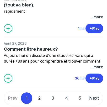
(tout va bien).
rapidement
...more
1min
Play
April 27, 2026
Comment être heureux?
Aujourd'hui on discute d'une étude Harvard qui a
durée +80 ans pour comprendre et trouver comment
être heureux. Le bonheur résiderait dans la stabilité et
...more
le maintient de 3 piliers dont on va parler à la maison.
✩ Interagir :
podcastcheznous@gmail.com
30min
Play
✩ business :
oceandreaa.pro@gmail.com
Prev
1
2
3
4
5
Next