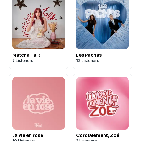
Matcha Talk
Les Pachas
7
Listeners
12
Listeners
La vie en rose
Cordialement, Zoé
10
Listeners
3
Listeners