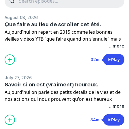
August 03, 2026
Que faire au lieu de scroller cet été.
Aujourd'hui on repart en 2015 comme les bonnes
vieilles vidéos YTB "que faire quand on s'ennuie" mais
version... 2026... "je veux lâcher mon telephone,
...more
comment je comble ce temps que je gagne?"
32min
Play
✩ Interagir :
podcastcheznous@gmail.com
✩ business :
oceandreaa.pro@gmail.com
July 27, 2026
Savoir si on est (vraiment) heureux.
Aujourd'hui on parle des petits details de la vies et de
nos actions qui nous prouvent qu'on est heureux
(meme quand on le savait pas).
...more
Pour m'aider à faire évoluer le podcast, donnez moi
34min
Play
vos idées dans la première boîte mail !