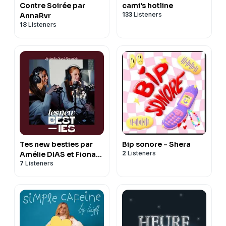
Contre Soirée par
cami's hotline
133
Listeners
AnnaRvr
18
Listeners
Tes new besties par
Bip sonore - Shera
2
Listeners
Amélie DIAS et Fiona
7
Listeners
OSLO