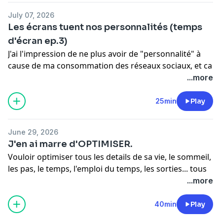
✩ Interagir :
podcastcheznous@gmail.com
July 07, 2026
✩ business :
oceandreaa.pro@gmail.com
Les écrans tuent nos personnalités (temps
d'écran ep.3)
Love, Océ
J'ai l'impression de ne plus avoir de "personnalité" à
cause de ma consommation des réseaux sociaux, et ca
me les brise.
...more
✩ Interagir :
podcastcheznous@gmail.com
25min
Play
✩ business :
oceandreaa.pro@gmail.com
June 29, 2026
J'en ai marre d'OPTIMISER.
Vouloir optimiser tous les details de sa vie, le sommeil,
les pas, le temps, l'emploi du temps, les sorties... tous
ces trucs qui s'ajoutent un a un et font ressentir la vie
...more
comme une énorme calculette.
40min
Play
✩ Interagir :
podcastcheznous@gmail.com