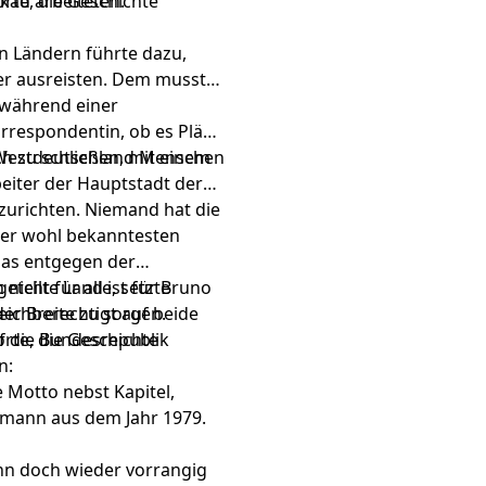
skau arbeiteten.
rte, die Geschichte
en Ländern führte dazu,
er ausreisten. Dem musste
t während einer
orrespondentin, ob es Pläne
h zu schließen, mit einem
in Westdeutschland Menschen
beiter der Hauptstadt der
zurichten. Niemand hat die
 der wohl bekanntesten
Das entgegen der
eilte Land ist für Bruno
nicht für alle, setzte
leichberechtigt auf beide
 der Breite zu sorgen.
uf die Bundesrepublik
rte, die Geschichte
in:
e Motto nebst Kapitel,
fmann aus dem Jahr 1979.
nn doch wieder vorrangig