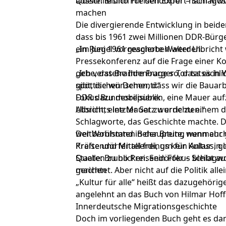
ausschließlich für den Export nach Mo
Quelle: Bruno Preisendörfer – Schlagwo
machen
Die divergierende Entwicklung in beid
dass bis 1961 zwei Millionen DDR-Bürg
ein Riegel vorgeschoben werden.
„Im Juni 1961 reagierte Walter Ulbrich
Pressekonferenz auf die Frage einer K
gebe, das Brandenburger Tor tatsächlic
„Ich verstehe Ihre Frage so, dass es 
spöttischen Dementi:“
gibt, die wünschen, dass wir die Bauar
DDR dazu mobilisieren, eine Mauer auf
Fokus Bundesrepublik
Absicht, eine Mauer zu errichten.“
Ulbrichts letzter Satz wurde zu einem
Schlagworte, das Geschichte machte. 
weltberühmten Behauptung nunmehr get
Der Wohlstand in der Breite, wenn auch 
Preisendörfer allerdings kein Anlass, g
Kräfte und Mittel frei, um für Kultur in
Staaten zu blicken. Sein Fokus bleibt a
Quelle: Bruno Preisendörfer – Schlagwo
gerichtet. Aber nicht auf die Politik alle
machen
„Kultur für alle“ heißt das dazugehörig
angelehnt an das Buch von Hilmar Hof
Innerdeutsche Migrationsgeschichte
Doch im vorliegenden Buch geht es da