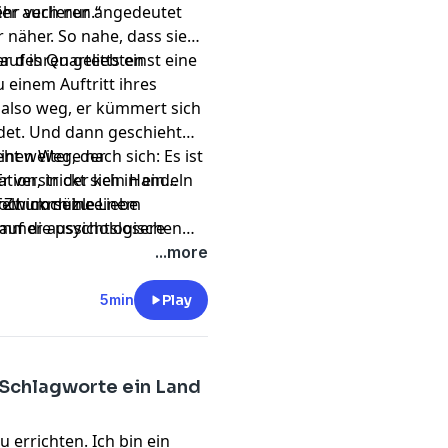
hr verlieren.“
hier auch nur angedeutet
näher. So nahe, dass sie
 auf ihren geliebten
er des Quartetts einst eine
 einem Auftritt ihres
st also weg, er kümmert sich
det. Und dann geschieht
ht weitere nach sich: Es ist
 einen Weg, der
tion, in der kein Handeln
 verstrickt sich in ein
e Zwickmühle.
elt um seine Liebe
doch noch zu einem
immer aussichtslosere
 auf die psychologischen
chern bekannt ist, die er
felten
...more
t aufzufliegen.
Dynamik
ution vor Augen führt.
5min
Play
 Schlagworte ein Land
 errichten. Ich bin ein