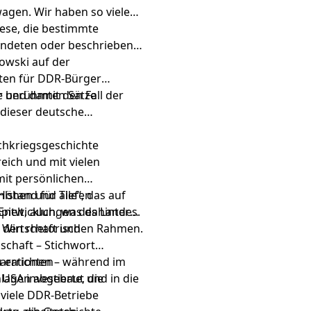
agen. Wir haben so vieles
iese, die bestimmte
eendeten oder beschrieben,
owski auf der
iten für DDR-Bürger
te und damit den Fall der
er berühmten Sätze
dieser deutsche
chkriegsgeschichte
eich und mit vielen
 mit persönlichen
 Höhen und Tiefen
lstand für alle“, das auf
er Entwicklungen des Landes.
ielt, auch, was dahinter
r den rhetorischen Rahmen.
 Wirtschaft und
schaft – Stichwort
parationen – während im
 errichten
nlagen abgebaut und in die
USA investierte, die
viele DDR-Betriebe