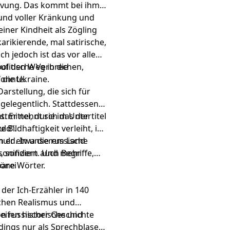
arvung. Das kommt bei ihm
 und voller Kränkung und
iner Kindheit als Zögling
 karikierende, mal satirische,
h jedoch ist das vor allem
auf den Weg in die
politische Verbrechen,
konnte.
 die Ukraine.
arstellung, die sich für
 gelegentlich. Stattdessen
. Er nennt sie im Untertitel
stmittel, durch das der
uld“.
Bildhaftigkeit verleiht, ist
m er etwa die russische
Schuld. In unserem Land
sonifiziert. Und mehr
 sondern auch Begriffe,
öne Wörter.
barei
der Ich-Erzähler in 140
schen Realismus und
n russischer Geschichte
reifen historische und
rdings nur als Sprechblasen