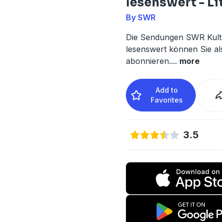
lesenswert - Li
By SWR
Die Sendungen SWR Kult
lesenswert können Sie al
abonnieren.
...
more
Add to
Favorites
3.5