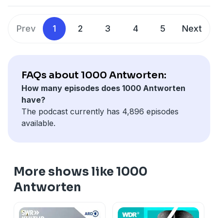
da hat das Plappern die Rolle übernommen, die bei
zuzuordnen und entsprechend dann zu "sagen". Dies
anderen Vögeln das Singen hat.
bedeutet aber nicht, dass Parageien die Bedeutung
Prev
1
2
3
4
5
Next
der einzelnen Wörter wirklich verstehen.
FAQs about 1000 Antworten:
How many episodes does 1000 Antworten
have?
The podcast currently has 4,896 episodes
available.
More shows like 1000
Antworten