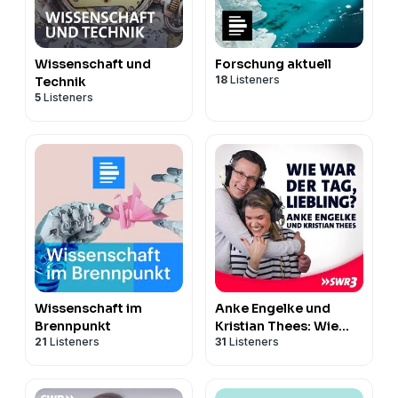
Wissenschaft und
Forschung aktuell
18
Listeners
Technik
5
Listeners
Wissenschaft im
Anke Engelke und
Brennpunkt
Kristian Thees: Wie
21
Listeners
31
Listeners
war der Tag, Liebling?