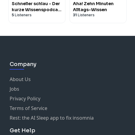
Schneller schlau - Der
Aha! Zehn Minuten
kurze Wissenspodcast
Alltags-Wissen
5
Listeners
31
Listeners
von P.M.
Company
About Us
Jobs
Privacy Policy
Terms of Service
Rest: the AI Sleep app to fix insomnia
Get Help