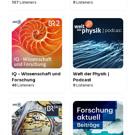
107
Listeners
9
Listeners
IQ - Wissenschaft und
Welt der Physik |
Forschung
Podcast
46
Listeners
9
Listeners