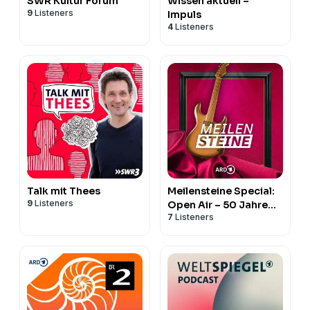
SWR Kultur Forum
Wissen aktuell –
9
Listeners
Impuls
4
Listeners
Talk mit Thees
Meilensteine Special:
9
Listeners
Open Air – 50 Jahre
7
Listeners
Loreley