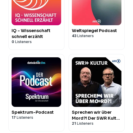
IQ - Wissenschaft
Weltspiegel Podcast
43
Listeners
schnell erzählt
0
Listeners
Spektrum-Podcast
Sprechen wir über
17
Listeners
Mord?! Der SWR Kultur
21
Listeners
True Crime Podcast