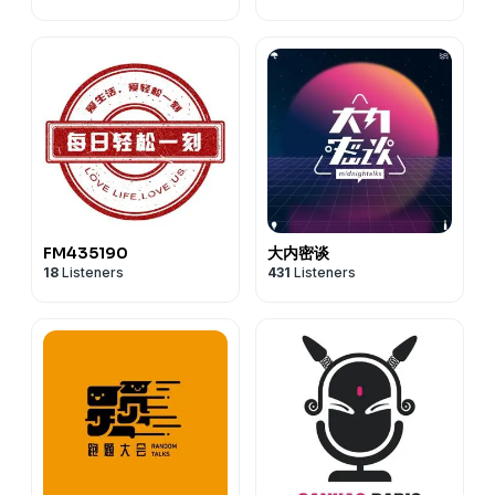
FM435190
大内密谈
18
Listeners
431
Listeners