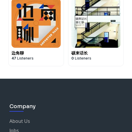
边角聊
硕来话长
47
Listeners
0
Listeners
Company
About Us
Jobs