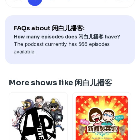
FAQs about 闲白儿播客:
How many episodes does 闲白儿播客 have?
The podcast currently has 566 episodes
available.
More shows like 闲白儿播客