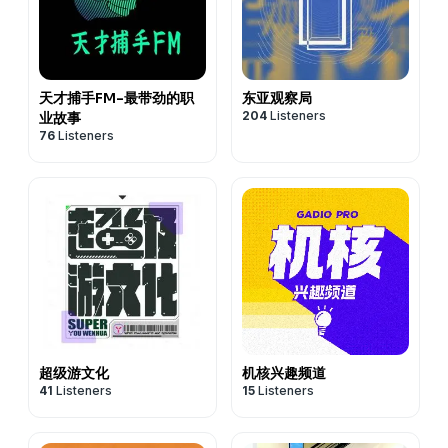
天才捕手FM-最带劲的职
东亚观察局
204
Listeners
业故事
76
Listeners
超级游文化
机核兴趣频道
41
Listeners
15
Listeners