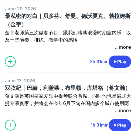
我提到陈亦柏在伊丽莎白音乐节获奖。赛事名称应为伊丽莎
Orchestra & Vladimir Golschmann）
June 20, 2026
白女王国际音乐比赛。
37:39
BWV 1052 (Simone Dinnerstein)
最私密的对白｜贝多芬、舒曼、德沃夏克、勃拉姆斯
本期时点
（金宇）
00:01
谷响音乐节
在小宇宙查看该单集文稿
金宇老师第三次做客节目，跟我们聊聊浪漫时期室内乐，以
17:05
柯达依 大提琴小奏鸣曲 （Im Zimmer）
及一些演奏、排练、教学中的感悟
37:17
马尔迪努 三首牧歌（Maxim Rysanov）
本期时点：
...more
60:09
马丁爱尔兰民谣三重奏（Chekhov Trio）
00:01
贝多芬第七小提琴奏鸣曲 Op. 30
72:26
德沃夏克五重奏 Op. 81（Pavel Haas Quartet &
29:12
贝多芬第五钢琴三重奏 Ghost Op. 70
2h 31min
Play
Boris Giltburg）
38:30
舒曼降E大调钢琴四重奏 Op. 47
63:15
德沃夏克F小调钢琴三重奏 Op. 65
在小宇宙查看该单集文稿
June 13, 2026
92:00
勃拉姆斯第一大提琴奏鸣曲 Op. 38
双弦纪｜巴赫，利盖蒂，布里顿，库塔格（蒋文瀚）
120:51
勃拉姆斯第一小提琴奏鸣曲 Op. 78
蒋文瀚是英国皇家爱乐中提琴联合首席。同时他也是肩式大
提琴演奏家，并将会在今年6月下旬在国内多个城市使用两
在小宇宙查看该单集文稿
把乐器轮换进行独奏演出，欢迎关注。
...more
本期时点
00:01
巴赫 第六大提琴无伴奏组曲 库兰特舞曲
1h 31min
Play
06:03
库塔格 《符号·游戏·讯息》Zold erdobol magyar