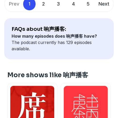
15:56
梅西安《为时值与力度而作》
58:19
WTC I B小调 BWV 869 赋格（Richter）
list=PLOWmr2m_svcTYE8KI1XYPVqs3E2jpgvbq&si=A8t0
Prev
1
2
3
4
5
Next
24:37
1.高山山鸦 (
Le chocard des alpes
)
68:43
WTC II 升F小调 BWV 883 赋格（Edwin Fischer）
《大地的静谧》
https://youtu.be/Ko-NhvQxPI0?
34:19
3.蓝矶鸫 (
Le merle bleu
)
72:27
WTC II 降B小调 BWV 891 赋格（Gould）
si=Zz5x6Xl8PqD4Np0y
59:36
2.金黄鹂 (
Le loriot
)
99:47
WTC I C大调 BWV 846 前奏曲（Leonhardt）
纪录片Off the record:
https://youtu.be/pL9YjM1BqgY?
62:20
7.芦苇莺 (
La rousserolle effarvatte
)
FAQs about 响声播客:
si=iHqA6v60VSCA8_Hb
67:01
4.白顶䳭 (
Le traquet stapazin
)
在小宇宙查看该单集文稿
纪录片On the record:
https://youtu.be/g0MZrnuSGGg?
How many episodes does 响声播客 have?
75:43
12.黑䳭 (
Le traquet rieur
)
si=iZejhVKa6nrgndUT
The podcast currently has 129 episodes
82:43
1.高山山鸦 (
Le chocard des alpes
)
古尔德对着动物唱歌：
available.
100:07
利盖蒂练习曲-1 混乱
https://www.youtube.com/watch?v=57kR6RsV2iA
121:27
9.宽尾树莺 (
La bouscarle
)
RICHARD STRAUSS, A PERSONAL VIEW & THE
ANATOMY OF THE
在小宇宙查看该单集文稿
FUGUE:
https://youtu.be/9ZC3onaVd7w?
More shows like 响声播客
si=lEPQQcaFrEf--S9O
在小宇宙查看该单集文稿