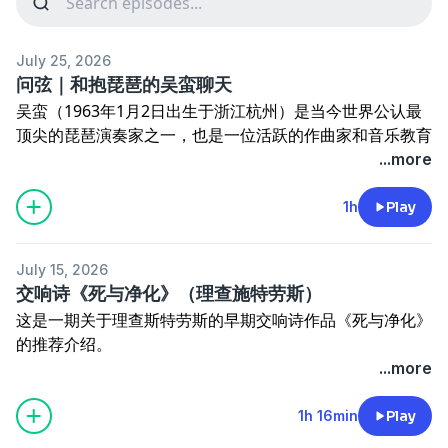
July 25, 2026
问弦｜和抱琵琶的吴蛮聊天
吴蛮（1963年1月2日出生于浙江杭州）是当今世界公认最
顶尖的琵琶演奏家之一，也是一位活跃的作曲家和音乐教育
家。她以将这件拥有两千多年历史的中国传统乐器系统性地
...more
引入西方当代音乐舞台而闻名。通过数百首新作品的委约首
演和横跨古典、世界音乐、实验音乐等多领域的合作，吴蛮
1h
Play
重新定义了琵琶在当代音乐中的角色。
在
响声App关注
吴蛮，浏览她的专辑和演出
July 15, 2026
关注2027年新春演出
余隆、马友友、吴彤、吴蛮与上海交
交响诗《死与净化》（理查施特劳斯）
响乐团演绎赵麟
这是一期关于理查斯特劳斯的早期交响诗作品《死与净化》
本期音乐节选
的推荐介绍。
00:01 夕阳萧鼓
在响声App查看
作品主页
，查看作品介绍，大家推荐的版
...more
29:50 慢商曲
本，以及近期演出（8月北京有这部作品的演出）
57:37 问弦-即兴曲
相关单集：
1h 16min
Play
👉
英雄生涯
在小宇宙查看该单集文稿