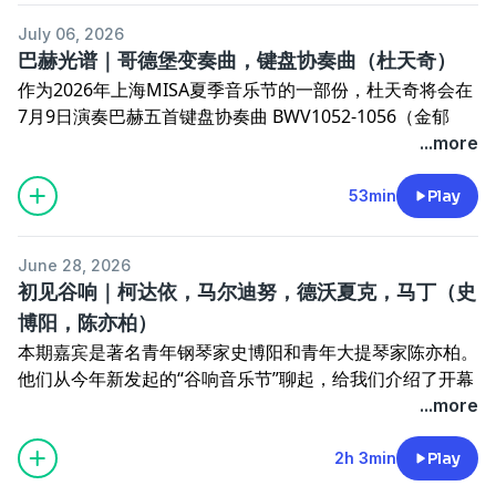
👉
早期小提琴奏鸣曲
July 06, 2026
本期使用录音，切利比达克&MPO的Altus东京现场录音，
巴赫光谱｜哥德堡变奏曲，键盘协奏曲（杜天奇）
完整版从
46:38
开始
作为2026年上海MISA夏季音乐节的一部份，杜天奇将会在
7月9日演奏巴赫五首键盘协奏曲 BWV1052-1056（金郁
在小宇宙查看该单集文稿
矿，新古典室内乐团）
...more
使用响声App浏览本期MISA音乐节，参与抽演出票，具体
支持的场次请查看
这篇专题文章
（通过响声App打开，可以
53min
Play
直接进入演出页面参加活动）
在小红书搜索 @杜天奇 关注他
June 28, 2026
相关单集
初见谷响｜柯达依，马尔迪努，德沃夏克，马丁（史
👉 和雪原聊
哥德堡变奏曲
博阳，陈亦柏）
本期时点（录音片段）
本期嘉宾是著名青年钢琴家史博阳和青年大提琴家陈亦柏。
01:10
哥德堡变奏 var. 26（杜天奇）
他们从今年新发起的“谷响音乐节”聊起，给我们介绍了开幕
06:50
哥德堡变奏 var. 3 （杜天奇）
演出里的几首非常好听的室内乐作品。
...more
11:16
哥德堡变奏 var. 22 （杜天奇）
⚠️两处勘误：
14:46
哥德堡变奏 var. 30 （杜天奇）
节目里我提到马丁的三重奏在下半场。这首曲目其实是上半
2h 3min
Play
20:15
BWV 1053 （Academy of St Martin in the Fields）
场。
26:07
BWV 1056（Glenn Gould, Columbia Symphony