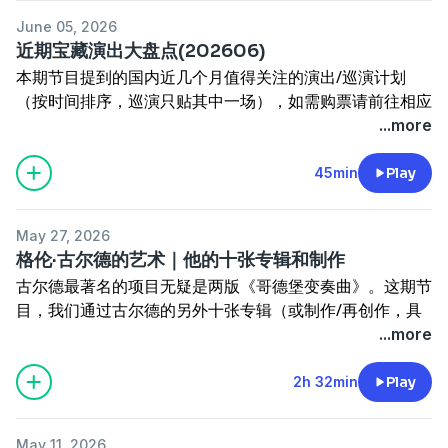
nota
June 05, 2026
12:00
库塔格 《符号·游戏·讯息》in memoriam Blum
近期宝藏演出大盘点(202606)
Tamas
本期节目提到的国内近几个月值得关注的演出/巡演计划
14:07
巴赫 BWV1004之恰空，中提琴改编版
（按时间排序，巡演只贴其中一场），如需购票请前往相应
22:55
利盖蒂 中提琴奏鸣曲第二乐章 《环》
场馆小程序，或大麦、保利等平台。
...more
26:52
利盖蒂 中提琴奏鸣曲第五乐章 《哀歌》
01:33
王文升
29:00
库塔格 《符号·游戏·讯息》Level Ligeti Veranak
02:03
布劳蒂甘
45min
Play
31:55
库塔格 《符号·游戏·讯息》Kromatikus feleselos
08:20
沈媛
41:04
巴赫 第六大提琴无伴奏组曲 前奏曲
10:23
50:19
巴赫 第六大提琴无伴奏组曲 加沃特舞曲
May 27, 2026
13:26
黄家正
56:31
布里顿 第三大提琴无伴奏组曲 IXe. Grant Repose
格伦·古尔德的艺术｜他的十张专辑和制作
16:50
张昊辰
Together with the Saints
古尔德最著名的项目无疑是两版《哥德堡变奏曲》。这期节
17:56
安娜·拉普伍德
60:04
布里顿 第三大提琴无伴奏组曲 IV. Barcarola. Lento
目，我们通过古尔德的另外十张专辑（或制作/再创作，具
21:08
布莱克肖
67:37
布里顿 第三大提琴无伴奏组曲 IXa. Passacaglia.
体作品参考下方时点），更完整地认识这位颇具争议的角
...more
23:00
黄滨
Lento solenne
色。
25:10
蒋文瀚
81:20
舒伯特 冬之旅 Der Leiermann
相关单集：
与雪原聊哥德堡变奏曲
2h 32min
Play
27:15
流浪者三重奏
85:48
巴赫 第六大提琴无伴奏组曲 吉格舞曲
本期播放列表：
Apple Music
29:33
柏林爱乐十二把大提琴
本期时点
31:54
法国魅影单簧管四重奏
在小宇宙查看该单集文稿
May 11, 2026