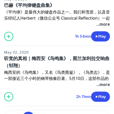
00:05
关于
提醒大家关注响声小红书账号，给响声App打五
33:53
迈斯特&肖赫 钢琴小号二重奏
巴赫《平均律键盘曲集》
星
的广告
36:24
金宇
《平均律》是最伟大的键盘作品之一。我们和雪原，以及音
01:42
古尔德一生时间线
37:27
许忠&苏交，吕绍嘉&杭爱
乐经纪人Herbert（微信公众号
Classical Reflection
）一起
08:31
伯德、吉本斯音乐合集 A Consort of Musicke bye
聊了聊平均律的概念，我们各自喜爱的几首，乐器和近期相
...more
William Byrde and Orlando Gibbons
在小宇宙查看该单集文稿
关演出等。
23:39
巴赫：意大利协奏曲
请大家关注下列演出
1h 54min
Play
39:46
勃拉姆斯第一钢琴协奏曲
本期时点
54:29
莫扎特 K.331
WTC I=平均律第一本
67:23
格里格 钢琴奏鸣曲 Op. 7
May 02, 2026
WTC II=平均律第二本
75:15
瓦格纳 《纽伦堡名歌手》钢琴改编（剪辑叠加）
听觉的真相｜梅西安《鸟鸣集》，图兰加利拉交响曲
02:09
WTC II 降B小调 BWV 891 前奏曲（Gould）
83:20
理查·施特劳斯 《伊诺克·阿登》
（邹翔）
06:26
WTC II 升F小调 BWV 883 前奏曲（部分，Edwin
104:08
古尔德原创对位广播剧 《孤独三部曲》
梅西安的《鸟鸣集》，又名《鸟类图鉴》，《鸟类志》，是
Fischer）
122:17
古尔德 So You Want To Write A Fugue
一部接近三个小时的钢琴独奏巨著。5月10日，这部作品的
18:38
WTC I C大调 BWV 846 前奏曲（John Butt）
134:50
韦伯恩 钢琴变奏曲 Op. 27
中国首演由本期嘉宾邹翔教授呈现，请大家关注。
...more
22:23
WTC I C大调 BWV 846 赋格（John Butt）
满老师资料（大部份在 YouTube，麻烦自行在bilibili搜索
相关单集：梅西安
图兰加利拉交响曲
35:36
WTC I C小调 BWV 847 前奏曲（John Butt）
关键字）
在响声App搜索代号，听作品录音，读作品介绍👇
2h 11min
Play
38:02
WTC I C小调 BWV 847 赋格（John Butt）
Glenn Gould website：
https://glenngould.com
本期节目使用鸟鸣集录音节选来自 Yvonne Loriod 专辑。
41:49
WTC I 升C小调 BWV 849 前奏曲（Edwin Fischer）
孤独三部曲：
00:01
8.短趾百灵 (
L'alouette calandrelle
)节选
46:53
WTC I 升C小调 BWV 849 赋格（Edwin Fischer）
《北方的观念》
https://youtube.com/playlist?