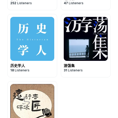
252
Listeners
47
Listeners
历史学人
游荡集
18
Listeners
31
Listeners