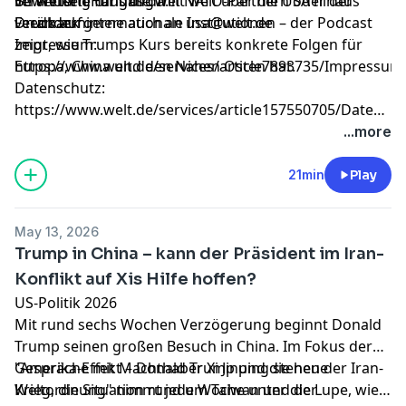
veränderte Umgang mit NATO-Partnern oder der
im Weißen Haus die Welt weit über die USA hinaus
Bewertung für uns da.
Druck auf internationale Institutionen – der Podcast
verändern.
Feedback gerne auch an
usa@welt.de
zeigt, wie Trumps Kurs bereits konkrete Folgen für
Impressum:
Europa, China und den Nahen Osten hat.
https://www.welt.de/services/article7893735/Impressum
Datenschutz:
https://www.welt.de/services/article157550705/Datensc
WELT-DIGITAL.html
...more
21min
Play
May 13, 2026
Trump in China – kann der Präsident im Iran-
Konflikt auf Xis Hilfe hoffen?
US-Politik 2026
Mit rund sechs Wochen Verzögerung beginnt Donald
Trump seinen großen Besuch in China. Im Fokus der
Gespräche mit Machthaber Xi Jinping stehen der Iran-
"Amerika-Effekt – Donald Trump und die neue
Krieg, die Situation rund um Taiwan und der
Weltordnung" nimmt jede Woche unter die Lupe, wie