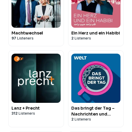
Machtwechsel
Ein Herz und ein Habibi
97
Listeners
2
Listeners
Lanz + Precht
Das bringt der Tag –
312
Listeners
Nachrichten und
2
Listeners
Analysen