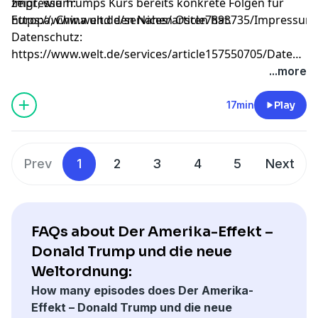
zeigt, wie Trumps Kurs bereits konkrete Folgen für
Impressum:
Europa, China und den Nahen Osten hat.
https://www.welt.de/services/article7893735/Impressum
Datenschutz:
https://www.welt.de/services/article157550705/Datensc
WELT-DIGITAL.html
...more
17min
Play
Prev
1
2
3
4
5
Next
FAQs about Der Amerika-Effekt –
Donald Trump und die neue
Weltordnung:
How many episodes does Der Amerika-
Effekt – Donald Trump und die neue