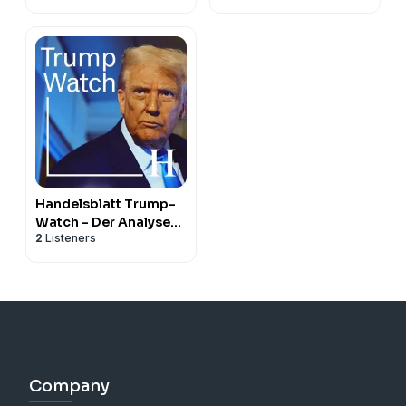
Handelsblatt Trump-
Watch - Der Analyse-
2
Listeners
Podcast zur zweiten
Amtszeit des US-
Präsidenten
Company