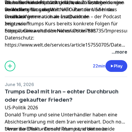
Ob harte Handelspolitik und neue Zölle, der
Rauschen ein und macht klar, warum Entscheidungen
Wenn Euch der Podcast gefällt, dann lasst gerne eine
veränderte Umgang mit NATO-Partnern oder der
im Weißen Haus die Welt weit über die USA hinaus
Bewertung für uns da.
Druck auf internationale Institutionen – der Podcast
verändern.
Feedback gerne auch an
usa@welt.de
zeigt, wie Trumps Kurs bereits konkrete Folgen für
Impressum:
Europa, China und den Nahen Osten hat.
https://www.welt.de/services/article7893735/Impressum
Datenschutz:
https://www.welt.de/services/article157550705/Datensc
WELT-DIGITAL.html
...more
22min
Play
June 16, 2026
Trumps Deal mit Iran – echter Durchbruch
oder gekaufter Frieden?
US-Politik 2026
Donald Trump und seine Unterhändler haben eine
Absichtserklärung mit dem Iran vereinbart. Doch noch
bevor der Deal unterschrieben ist, arbeiten beide
"Amerika-Effekt – Donald Trump und die neue