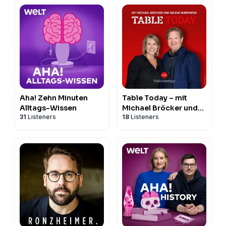
Aha! Zehn Minuten
Table Today – mit
Alltags-Wissen
Michael Bröcker und
31
Listeners
18
Listeners
Helene Bubrowski