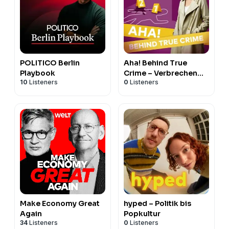
POLITICO Berlin
Aha! Behind True
Playbook
Crime – Verbrechen
10
Listeners
0
Listeners
und Ermittlungen
Make Economy Great
hyped – Politik bis
Again
Popkultur
34
Listeners
0
Listeners