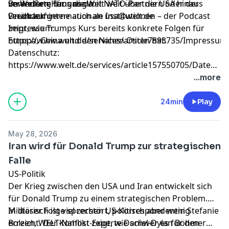
veränderte Umgang mit NATO-Partnern oder der
im Weißen Haus die Welt weit über die USA hinaus
Bewertung für uns da.
Druck auf internationale Institutionen – der Podcast
verändern.
Feedback gerne auch an
usa@welt.de
zeigt, wie Trumps Kurs bereits konkrete Folgen für
Impressum:
Europa, China und den Nahen Osten hat.
https://www.welt.de/services/article7893735/Impressum
Datenschutz:
https://www.welt.de/services/article157550705/Datensc
WELT-DIGITAL.html
...more
24min
Play
May 28, 2026
Iran wird für Donald Trump zur strategischen
Falle
US-Politik
Der Krieg zwischen den USA und Iran entwickelt sich
für Donald Trump zu einem strategischen Problem.
Militärisch ist viel zerstört, politisch aber wenig
In dieser Folge sprechen US-Korrespondentin Stefanie
erreicht. Der Konflikt zeigt, wie schwer es für den
Bolzen, WELT-Nahost-Experte Daniel-Dylan Böhmer