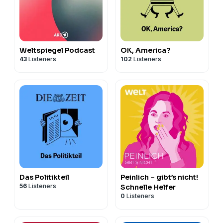
Weltspiegel Podcast
OK, America?
43
Listeners
102
Listeners
Das Politikteil
Peinlich – gibt’s nicht!
56
Listeners
Schnelle Helfer
0
Listeners