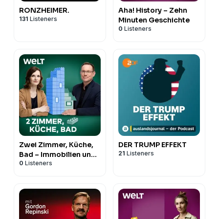
RONZHEIMER.
Aha! History – Zehn
131
Listeners
Minuten Geschichte
0
Listeners
Zwei Zimmer, Küche,
DER TRUMP EFFEKT
21
Listeners
Bad – Immobilien und
0
Listeners
Wohntrends