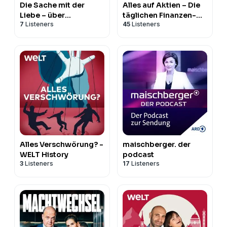
Die Sache mit der
Alles auf Aktien – Die
Liebe – über
täglichen Finanzen-
7
Listeners
45
Listeners
Beziehungen
News
Alles Verschwörung? -
maischberger. der
WELT History
podcast
3
Listeners
17
Listeners