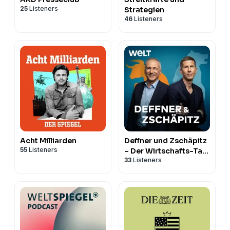
25
Listeners
Strategien
46
Listeners
Acht Milliarden
Deffner und Zschäpitz
55
Listeners
– Der Wirtschafts-Talk
33
Listeners
von WELT