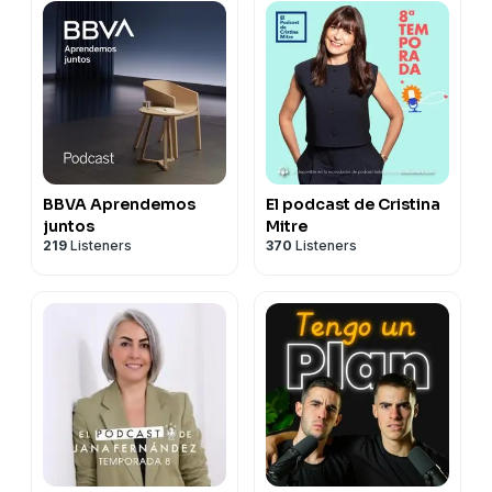
🌐⁠
⁠⁠Página Web⁠⁠⁠
📷⁠
⁠⁠Instagram⁠⁠
📷⁠
⁠⁠Instagram⁠⁠
📷⁠
⁠⁠Instagram⁠⁠
▶️⁠
⁠⁠Youtube⁠⁠⁠
▶️⁠
⁠⁠Youtube⁠⁠⁠
▶️⁠
⁠⁠Youtube⁠⁠⁠
📲
⁠⁠⁠Facebook⁠⁠⁠⁠⁠⁠
📲
⁠⁠⁠Facebook⁠⁠⁠⁠⁠⁠
📲
⁠⁠⁠Facebook⁠⁠⁠⁠⁠⁠
💼
⁠LinkedIn⁠
💼
⁠LinkedIn⁠
💼
⁠LinkedIn⁠
𝕏
⁠Twitter
𝕏
⁠Twitter
𝕏
⁠Twitter
BBVA Aprendemos
El podcast de Cristina
juntos
Mitre
219
Listeners
370
Listeners