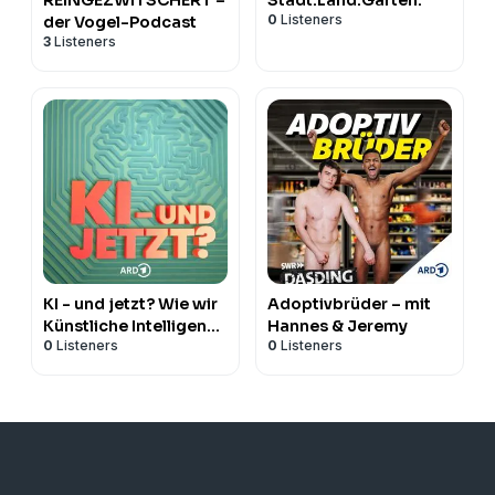
0
Listeners
der Vogel-Podcast
3
Listeners
KI - und jetzt? Wie wir
Adoptivbrüder – mit
Künstliche Intelligenz
Hannes & Jeremy
0
Listeners
0
Listeners
leben wollen