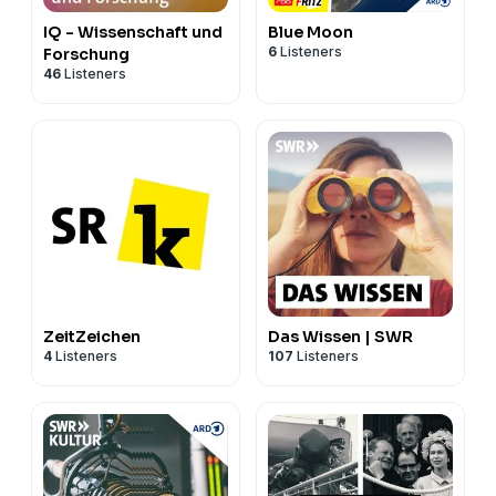
IQ - Wissenschaft und
Blue Moon
6
Listeners
Forschung
46
Listeners
ZeitZeichen
Das Wissen | SWR
4
Listeners
107
Listeners