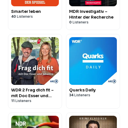
Smarter leben
MDR Investigativ –
40
Listeners
Hinter der Recherche
0
Listeners
WDR 2 Frag dich fit –
Quarks Daily
34
Listeners
mit Doc Esser und
11
Listeners
Johanna