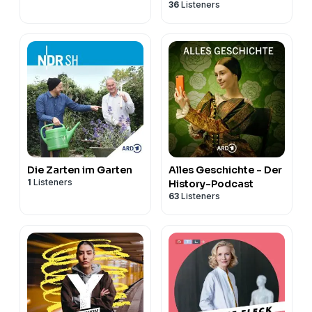
36
Listeners
Berlin und
Brandenburg
Die Zarten im Garten
Alles Geschichte - Der
1
Listeners
History-Podcast
63
Listeners