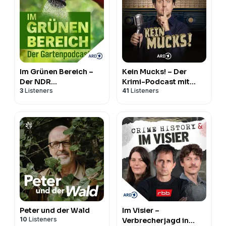
Im Grünen Bereich –
Kein Mucks! – Der
Der NDR
Krimi-Podcast mit
3
Listeners
41
Listeners
Gartenpodcast
Bastian Pastewka
Peter und der Wald
Im Visier –
10
Listeners
Verbrecherjagd in