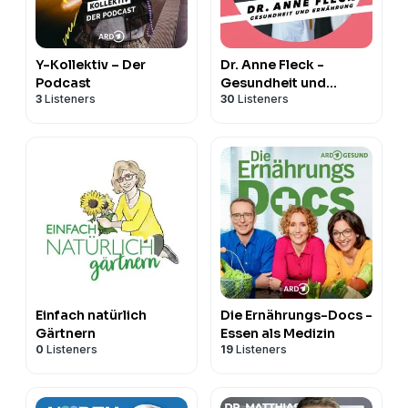
Y-Kollektiv – Der
Dr. Anne Fleck -
Podcast
Gesundheit und
3
Listeners
30
Listeners
Ernährung
Einfach natürlich
Die Ernährungs-Docs -
Gärtnern
Essen als Medizin
0
Listeners
19
Listeners