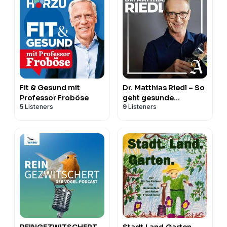
Fit & Gesund mit
Dr. Matthias Riedl – So
Professor Froböse
geht gesunde
5
Listeners
9
Listeners
Ernährung
REINGEZWITSCHERT –
Stadt.Land.Garten.