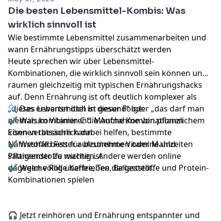
Die besten Lebensmittel-Kombis: Was
wirklich sinnvoll ist
Wie bestimmte Lebensmittel zusammenarbeiten und
wann Ernährungstipps überschätzt werden
Heute sprechen wir über Lebensmittel-
Kombinationen, die wirklich sinnvoll sein können und
räumen gleichzeitig mit typischen Ernährungshacks
auf. Denn Ernährung ist oft deutlich komplexer als
„dieses Lebensmittel ist gesund“ oder „das darf man
🔍 Das erwartet dich in dieser Folge:
niemals kombinieren“. Manche Kombinationen
✔ Warum Vitamin C die Aufnahme von pflanzlichem
können tatsächlich dabei helfen, bestimmte
Eisen verbessern kann
Nährstoffe besser aufzunehmen oder Mahlzeiten
✔ Weshalb Fett für bestimmte Vitamine und
sättigender zu machen. Andere werden online
Pflanzenstoffe wichtig ist
dagegen völlig übertrieben dargestellt.
✔ Welche Rolle Kaffee, Tee, Ballaststoffe und Protein-
Kombinationen spielen
🎧 Jetzt reinhören und Ernährung entspannter und