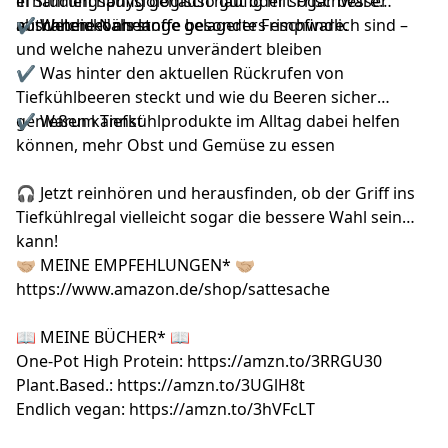
in Studien häufig genauso gut oder sogar besser
ernährungsphysiologisch häufig mit Frischware
abschneidet als lange gelagerte Frischware.
mithalten können
✔ Welche Nährstoffe besonders empfindlich sind –
und welche nahezu unverändert bleiben
✔ Was hinter den aktuellen Rückrufen von
Tiefkühlbeeren steckt und wie du Beeren sicher
genießen kannst
✔ Warum Tiefkühlprodukte im Alltag dabei helfen
können, mehr Obst und Gemüse zu essen
🎧 Jetzt reinhören und herausfinden, ob der Griff ins
Tiefkühlregal vielleicht sogar die bessere Wahl sein
kann!
🤝🏼 MEINE EMPFEHLUNGEN* 🤝🏼
https://www.amazon.de/shop/sattesache
📖 MEINE BÜCHER* 📖
One-Pot High Protein:
https://amzn.to/3RRGU30
Plant.Based.:
https://amzn.to/3UGlH8t
Endlich vegan:
https://amzn.to/3hVFcLT