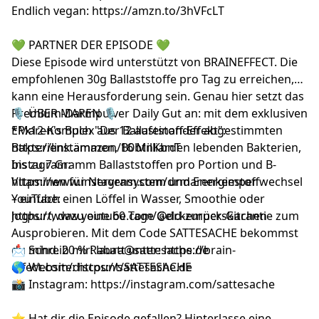
Endlich vegan:
https://amzn.to/3hVFcLT
💚 PARTNER DER EPISODE 💚
Diese Episode wird unterstützt von BRAINEFFECT. Die
empfohlenen 30g Ballaststoffe pro Tag zu erreichen,
kann eine Herausforderung sein. Genau hier setzt das
Premium-Darmpulver Daily Gut an: mit dem exklusiven
🎙️ ÜBER MAREN 🎙️
EPx12-Komplex aus 12 aufeinander abgestimmten
*Maren's Buch "Der Ballaststoff-Effekt":
Bakterienstämmen, 16 Milliarden lebenden Bakterien,
https://link.amazon/B0btnKbnT
bis zu 7 Gramm Ballaststoffen pro Portion und B-
Instagram:
Vitaminen für Nervensystem und Energiestoffwechsel
https://www.instagram.com/drmarenkemper
– einfach einen Löffel in Wasser, Smoothie oder
YouTube:
Joghurt, dazu eine 60 Tage Geld-zurück-Garantie zum
https://www.youtube.com/@dr.kemperskitchen
Ausprobieren. Mit dem Code SATTESACHE bekommst
du mind. 20 % Rabatt unter:
📩 Schreib mir:
laura@sattesache.de
https://brain-
effect.com/discount/SATTESACHE
🌎 Website:
https://sattesache.de
📸 Instagram:
https://instagram.com/sattesache
⭐️ Hat dir die Episode gefallen? Hinterlasse eine