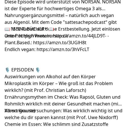
Diese Episode wird unterstützt von NORSAN. NORSAN
ist der Experte für hochwertiges Omega 3 als
Nahrungsergänzungsmittel – natürlich auch vegan
aus Algenöl. Mit dem Code "sattesachepodcast“ gibt
es 15 % Rabatt auf deine Erstbestellung. Jetzt einlösen
📖 MEINE BÜCHER* 📖
unter:
One-Pot High Protein:
https://www.norsan.de
https://amzn.to/44JLD9T-
-
Plant.Based.:
https://amzn.to/3UGlH8t
Endlich vegan:
https://amzn.to/3hVFcLT
🎙️ EPISODEN 🎙️
Auswirkungen von Alkohol auf den Körper
Mikroplastik im Körper – Wie groß ist das Problem
wirklich? (mit Prof. Christian Laforsch)
Ernährungsmythen im Check: Was Rapsöl, Gluten und
Rohmilch wirklich mit deiner Gesundheit machen (mit
Albert Krause)
Vorsorgeuntersuchungen: Was wirklich wichtig ist und
welche du dir sparen kannst (mit Prof. Uwe Nixdorff)
Chemie im Essen: Wie schlimm sind Zusatzstoffe