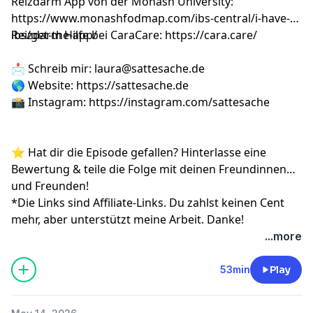
Reizdarm App von der Monash University:
https://www.monashfodmap.com/ibs-central/i-have-
ibs/get-the-app/
Reizdarm Hilfe bei CaraCare:
https://cara.care/
📩 Schreib mir:
laura@sattesache.de
🌎 Website:
https://sattesache.de
📸 Instagram:
https://instagram.com/sattesache
⭐️ Hat dir die Episode gefallen? Hinterlasse eine
Bewertung & teile die Folge mit deinen Freundinnen
und Freunden!
*Die Links sind Affiliate-Links. Du zahlst keinen Cent
mehr, aber unterstützt meine Arbeit. Danke!
...more
53min
Play