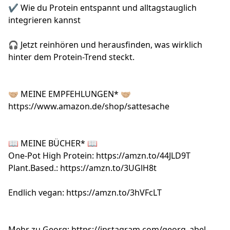
✔ Wie du Protein entspannt und alltagstauglich
integrieren kannst
🎧 Jetzt reinhören und herausfinden, was wirklich
hinter dem Protein-Trend steckt.
🤝🏼 MEINE EMPFEHLUNGEN* 🤝🏼
https://www.amazon.de/shop/sattesache
📖 MEINE BÜCHER* 📖
One-Pot High Protein:
https://amzn.to/44JLD9T
Plant.Based.:
https://amzn.to/3UGlH8t
Endlich vegan:
https://amzn.to/3hVFcLT
Mehr zu Georg:
https://instagram.com/georg_abel