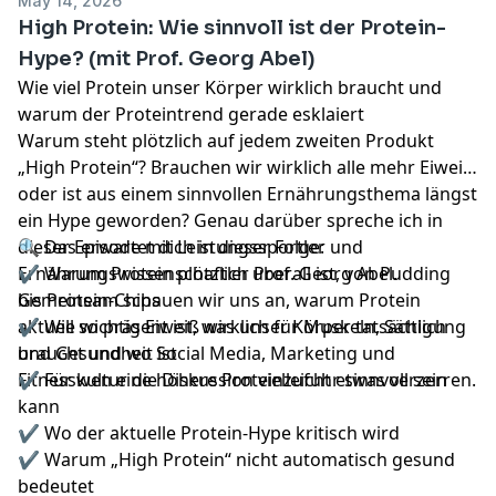
May 14, 2026
High Protein: Wie sinnvoll ist der Protein-
Hype? (mit Prof. Georg Abel)
Wie viel Protein unser Körper wirklich braucht und
warum der Proteintrend gerade esklaiert
Warum steht plötzlich auf jedem zweiten Produkt
„High Protein“? Brauchen wir wirklich alle mehr Eiweiß
oder ist aus einem sinnvollen Ernährungsthema längst
ein Hype geworden? Genau darüber spreche ich in
dieser Episode mit Leistungssportler und
🔍 Das erwartet dich in dieser Folge:
Ernährungswissenschaftler Prof. Georg Abel.
✔ Warum Protein plötzlich überall ist, von Pudding
Gemeinsam schauen wir uns an, warum Protein
bis Protein-Chips
aktuell so präsent ist, was unser Körper tatsächlich
✔ Wie wichtig Eiweiß wirklich für Muskeln, Sättigung
braucht und wo Social Media, Marketing und
und Gesundheit ist
Fitnesskultur die Diskussion vielleicht etwas verzerren.
✔ Für wen eine höhere Proteinzufuhr sinnvoll sein
kann
✔ Wo der aktuelle Protein-Hype kritisch wird
✔ Warum „High Protein“ nicht automatisch gesund
bedeutet