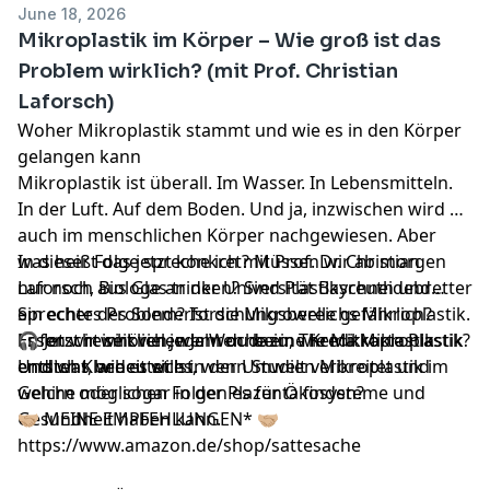
June 18, 2026
Mikroplastik im Körper – Wie groß ist das
Problem wirklich? (mit Prof. Christian
Laforsch)
Woher Mikroplastik stammt und wie es in den Körper
gelangen kann
Mikroplastik ist überall. Im Wasser. In Lebensmitteln.
In der Luft. Auf dem Boden. Und ja, inzwischen wird es
auch im menschlichen Körper nachgewiesen. Aber
was heißt das jetzt konkret? Müssen wir ab morgen
In dieser Folge spreche ich mit Prof. Dr. Christian
nur noch aus Glas trinken? Sind Plastikschneidebretter
Laforsch, Biologe an der Universität Bayreuth und
ein echtes Problem? Ist die Mikrowelle gefährlich?
Sprecher des Sonderforschungsbereichs Mikroplastik.
Essen wir wirklich jede Woche eine Kreditkarte Plastik?
Er forscht seit vielen Jahren dazu, wie Mikroplastik
🎧 Jetzt reinhören, wenn du beim Thema Mikroplastik
Und was bedeutet es, wenn Studien Mikroplastik im
entsteht, wie es sich in der Umwelt verbreitet und
endlich Klarheit willst.
Gehirn oder sogar in der Plazenta finden?
welche möglichen Folgen es für Ökosysteme und
Gesundheit haben kann.
🤝🏼 MEINE EMPFEHLUNGEN* 🤝🏼
https://www.amazon.de/shop/sattesache