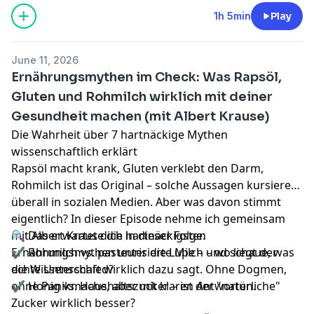
1h 5min
Play
June 11, 2026
Ernährungsmythen im Check: Was Rapsöl,
Gluten und Rohmilch wirklich mit deiner
Gesundheit machen (mit Albert Krause)
Die Wahrheit über 7 hartnäckige Mythen
wissenschaftlich erklärt
Rapsöl macht krank, Gluten verklebt den Darm,
Rohmilch ist das Original – solche Aussagen kursieren
überall in sozialen Medien. Aber was davon stimmt
eigentlich? In dieser Episode nehme ich gemeinsam
mit Albert Krause die hartnäckigsten
🔍 Das erwartet dich in dieser Folge:
Ernährungsmythen unter die Lupe – und schaue, was
✔ Rohmilch vs. pasteurisierte Milch – wo liegt der
die Wissenschaft wirklich dazu sagt. Ohne Dogmen,
echte Unterschied?
ohne Panikmache, aber mit klaren Antworten.
✔ Honig vs. Haushaltszucker – ist der "natürliche"
Zucker wirklich besser?