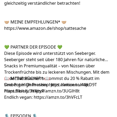
gleichzeitig verständlicher betrachten!
🤝🏼 MEINE EMPFEHLUNGEN* 🤝🏼
https://www.amazon.de/shop/sattesache
💚 PARTNER DER EPISODE 💚
Diese Episode wird unterstützt von Seeberger.
Seeberger steht seit über 180 Jahren für natürliche
Snacks in Premiumqualität – von Nüssen über
Trockenfrüchte bis zu leckeren Mischungen. Mit dem
Code “SatteSache” bekommst du 20 % Rabatt im
📖 MEINE BÜCHER* 📖
Seeberger Onlineshop. Jetzt einlösen unter:
One-Pot High Protein:
https://amzn.to/44JLD9T
https://bit.ly/3Y4ityR
Plant.Based.:
https://amzn.to/3UGlH8t
Endlich vegan:
https://amzn.to/3hVFcLT
🎙️ EPISODEN 🎙️