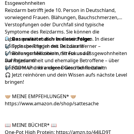
Essgewohnheiten
Reizdarm betrifft jede 10. Person in Deutschland,
vorwiegend Frauen. Blähungen, Bauchschmerzen,
Verstopfungen oder Durchfall sind typische
Symptome des Reizdarms. Sie können die
Lebensqualität massiv beeinträchtigen. In dieser
🔍 Das erwartet dich in dieser Folge:
Episode spreche ich mit Dr. Luisa Werner –
✔ Typische Trigger des Reizdarms
Ernährungsmedizinerin mit Fokus auf
✔ Rolle von Mikrobiom, Stress und Essgewohnheiten
Darmgesundheit und ehemalige Betroffene – über
auf Reizdarm
Reizdarm und ihre eigene Geschichte damit.
✔ FODMAP und andere Diäten bei Reizdarm
🎧 Jetzt reinhören und dein Wissen aufs nächste Level
bringen!
🤝🏼 MEINE EMPFEHLUNGEN* 🤝🏼
https://www.amazon.de/shop/sattesache
📖 MEINE BÜCHER* 📖
One-Pot High Protein:
https://amzn.to/44JLD9T