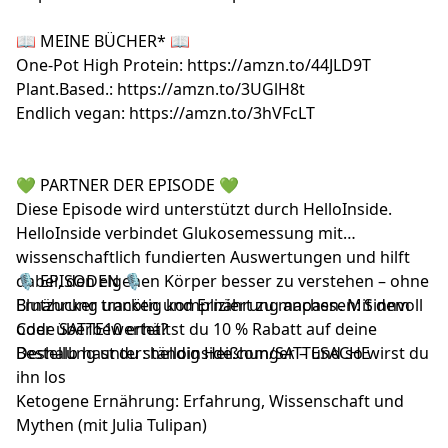
📖 MEINE BÜCHER* 📖
One-Pot High Protein:
https://amzn.to/44JLD9T
Plant.Based.:
https://amzn.to/3UGlH8t
Endlich vegan:
https://amzn.to/3hVFcLT
💚 PARTNER DER EPISODE 💚
Diese Episode wird unterstützt durch HelloInside.
HelloInside verbindet Glukosemessung mit
wissenschaftlich fundierten Auswertungen und hilft
dabei, den eigenen Körper besser zu verstehen – ohne
🎙️ EPISODEN 🎙️
Ernährung unnötig kompliziert zu machen. Mit dem
Blutzucker tracken und Ernährung anpassen: Sinnvoll
Code SATTE10 erhältst du 10 % Rabatt auf deine
oder überbewertet?
Bestellung unter: helloinside.com/SATTESACHE
Deshalb hast du ständig Heißhunger – und so wirst du
ihn los
Ketogene Ernährung: Erfahrung, Wissenschaft und
Mythen (mit Julia Tulipan)