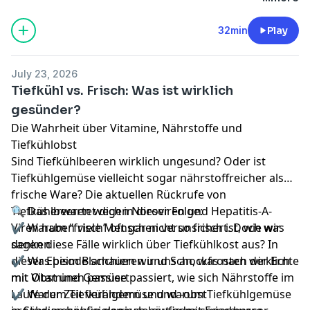
32min
Play
July 23, 2026
Tiefkühl vs. Frisch: Was ist wirklich
gesünder?
Die Wahrheit über Vitamine, Nährstoffe und
Tiefkühlobst
Sind Tiefkühlbeeren wirklich ungesund? Oder ist
Tiefkühlgemüse vielleicht sogar nährstoffreicher als
frische Ware? Die aktuellen Rückrufe von
Tiefkühlbeeren wegen Noroviren und Hepatitis-A-
🔍 Das erwartet dich in dieser Folge:
Viren haben viele Menschen verunsichert. Doch was
✔ Warum “frisch” oft gar nicht so frisch ist, wie wir
sagen diese Fälle wirklich über Tiefkühlkost aus? In
denken
dieser Episode schauen wir uns an, was nach der Ernte
✔ Was beim Blanchieren und Schockfrosten wirklich
mit Obst und Gemüse passiert, wie sich Nährstoffe im
mit Vitaminen passiert
Laufe der Zeit verändern und warum Tiefkühlgemüse
✔ Warum Tiefkühlgemüse und -obst