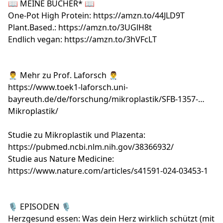
📖 MEINE BÜCHER* 📖
One-Pot High Protein:
https://amzn.to/44JLD9T
Plant.Based.:
https://amzn.to/3UGlH8t
Endlich vegan:
https://amzn.to/3hVFcLT
👨‍⚕️ Mehr zu Prof. Laforsch 👨‍⚕️
https://www.toek1-laforsch.uni-
bayreuth.de/de/forschung/mikroplastik/SFB-1357-
Mikroplastik/
Studie zu Mikroplastik und Plazenta:
https://pubmed.ncbi.nlm.nih.gov/38366932/
Studie aus Nature Medicine:
https://www.nature.com/articles/s41591-024-03453-1
🎙️ EPISODEN 🎙️
Herzgesund essen: Was dein Herz wirklich schützt (mit