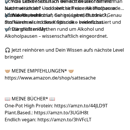
sich die Leber? Schlaf ich wirklich besser? Nimmt man
✔ Was sich bereits nach der ersten alkoholfreien
automatisch ab? Und lohnt sich eine Alkoholpause
Nacht verändert – und welche Prozesse Wochen oder
auch dann, wenn man nur gelegentlich trinkt? Genau
Monate brauchen.
✔ Wie Alkohol Schlaf, Gehirn, Leber, Blutdruck,
das klären wir in dieser Episode – evidenzbasiert und
Stoffwechsel und das Krebsrisiko beeinflusst.
verständlich erklärt.
✔ Die größten Mythen rund um Alkohol und
Alkoholpausen – wissenschaftlich eingeordnet.
🎧 Jetzt reinhören und Dein Wissen aufs nächste Level
bringen!
🤝🏼 MEINE EMPFEHLUNGEN* 🤝🏼
https://www.amazon.de/shop/sattesache
📖 MEINE BÜCHER* 📖
One-Pot High Protein:
https://amzn.to/44JLD9T
Plant.Based.:
https://amzn.to/3UGlH8t
Endlich vegan:
https://amzn.to/3hVFcLT