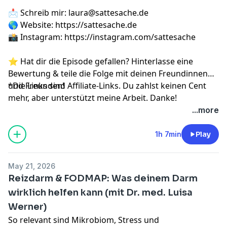
📩 Schreib mir:
laura@sattesache.de
🌎 Website:
https://sattesache.de
📸 Instagram:
https://instagram.com/sattesache
⭐️ Hat dir die Episode gefallen? Hinterlasse eine
Bewertung & teile die Folge mit deinen Freundinnen
und Freunden!
*Die Links sind Affiliate-Links. Du zahlst keinen Cent
mehr, aber unterstützt meine Arbeit. Danke!
...more
1h 7min
Play
May 21, 2026
Reizdarm & FODMAP: Was deinem Darm
wirklich helfen kann (mit Dr. med. Luisa
Werner)
So relevant sind Mikrobiom, Stress und