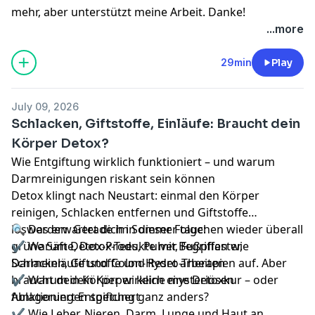
mehr, aber unterstützt meine Arbeit. Danke!
...more
29min
Play
July 09, 2026
Schlacken, Giftstoffe, Einläufe: Braucht dein
Körper Detox?
Wie Entgiftung wirklich funktioniert – und warum
Darmreinigungen riskant sein können
Detox klingt nach Neustart: einmal den Körper
reinigen, Schlacken entfernen und Giftstoffe
loswerden. Gerade im Sommer tauchen wieder überall
🔍 Das erwartet dich in dieser Folge:
grüne Säfte, Detox-Tees, Pulver, Fußpflaster,
✔ Warum Detox-Produkte mit Begriffen wie
Darmeinläufe und Colon-Hydro-Therapien auf. Aber
Schlacken, Giftstoffe und Reset arbeiten
braucht dein Körper wirklich eine Detoxkur – oder
✔ Warum dein Körper keine mysteriösen
funktioniert Entgiftung ganz anders?
Ablagerungen speichert
✔ Wie Leber, Nieren, Darm, Lunge und Haut an