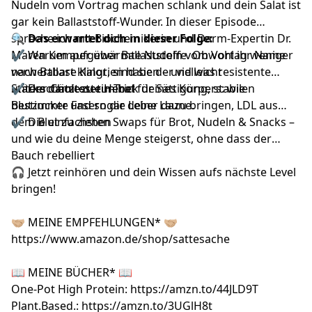
Nudeln vom Vortrag machen schlank und dein Salat ist
gar kein Ballaststoff-Wunder. In dieser Episode
spreche ich mit Biochemikerin und Darm-Expertin Dr.
🔍 Das erwartet dich in dieser Folge:
Maren Kemper über Ballaststoffe. Obwohl ihr Name
✔ Warum aufgewärmte Nudeln vom Vortag weniger
nach Ballast klingt, sind sie der vielleicht
verwertbare Kalorien haben – und was resistente
unterschätzteste Hebel für Sättigung, stabilen
Stärke damit zu tun hat
✔ Der Cholesterin-Trick deines Körpers: wie
Blutzucker und sogar deine Laune.
bestimmte Fasern die Leber dazu bringen, LDL aus
dem Blut zu ziehen
✔ Die einfachsten Swaps für Brot, Nudeln & Snacks –
und wie du deine Menge steigerst, ohne dass der
Bauch rebelliert
🎧 Jetzt reinhören und dein Wissen aufs nächste Level
bringen!
🤝🏼 MEINE EMPFEHLUNGEN* 🤝🏼
https://www.amazon.de/shop/sattesache
📖 MEINE BÜCHER* 📖
One-Pot High Protein:
https://amzn.to/44JLD9T
Plant.Based.:
https://amzn.to/3UGlH8t