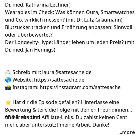
Dr. med. Katharina Lechner)
Wearables im Check: Was können Oura, Smartwatches
und Co. wirklich messen? (mit Dr. Lutz Graumann)
Blutzucker tracken und Ernährung anpassen: Sinnvoll
oder überbewertet?
Der Longevity-Hype: Länger leben um jeden Preis? (mit
Dr. med. Jan Hennigs)
📩 Schreib mir:
laura@sattesache.de
🌎 Website:
https://sattesache.de
📸 Instagram:
https://instagram.com/sattesache
⭐️ Hat dir die Episode gefallen? Hinterlasse eine
Bewertung & teile die Folge mit deinen Freundinnen
und Freunden!
*Die Links sind Affiliate-Links. Du zahlst keinen Cent
mehr, aber unterstützt meine Arbeit. Danke!
...more