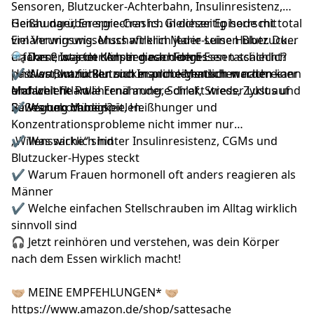
Sensoren, Blutzucker-Achterbahn, Insulinresistenz,
Heißhunger, Energie-Crashs. Gleichzeitig herrscht total
Genau darüber sprechen ich in dieser Episode mit
viel Verwirrung. Muss wirklich jeder seinen Blutzucker
Ernährungswissenschaftlerin Marie-Luise Huber. Du
tracken? Ist jeder Anstieg nach dem Essen schlecht?
erfährst, was im Körper nach dem Essen tatsächlich
🔍 Das erwartet dich in dieser Folge:
Und warum fühlen sich manche Menschen nach einer
passiert, wann Blutzucker problematisch werden kann
✔ Was Blutzucker und Insulin eigentlich machen –
Mahlzeit fit – während andere direkt wieder Lust auf
und welche Rolle Ernährung, Schlaf, Stress, Zyklus und
einfach erklärt
Süßes bekommen?
Bewegung dabei spielen.
✔ Warum Müdigkeit, Heißhunger und
Konzentrationsprobleme nicht immer nur
„Willenssache“ sind
✔ Was wirklich hinter Insulinresistenz, CGMs und
Blutzucker-Hypes steckt
✔ Warum Frauen hormonell oft anders reagieren als
Männer
✔ Welche einfachen Stellschrauben im Alltag wirklich
sinnvoll sind
🎧 Jetzt reinhören und verstehen, was dein Körper
nach dem Essen wirklich macht!
🤝🏼 MEINE EMPFEHLUNGEN* 🤝🏼
https://www.amazon.de/shop/sattesache