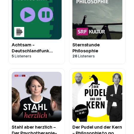
Achtsam -
Sternstunde
Deutschlandfunk
Philosophie
5
Listeners
26
Listeners
Nova
Stahl aber herzlich –
Der Pudel und der Kern
Der Psychotherapie-
- Philosophie to go