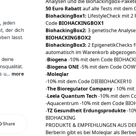
Analysen und die BiohackingBox-Paket
50 Euro Rabatt
auf alle Tests mit dem
BiohackingBox1:
LifestyleCheck mit 2 
, jeden
Code
BIOHACKINGBOX1
t, der dich
BiohackingBox2:
3 genetische Analyse
ben lässt.
BIOHACKINGBOX2
BiohackingBox3:
2 EpigenetikChecks f
automatisch im Warenkorb abgezogen
 deine
-
Biogena
-10% mit dem Code BIOHACK
squalität.
-
Biogena ONE
-5% mit dem Code OO
s u
...
more
-
Moleqlar
-10% mit dem Code DIEBIOHACKER10
-
The Bioregulator Company
- 10% mi
-
Leela Quantum Tech
-10% mit dem C
-
Aquacentrum
-10% mit dem Code BI
-
TZ Gesundheit Erdungsprodukte
-10
BIOHACKING
Share
PRODUKTE & EMPFEHLUNGEN AUS DER
Berberin gibt es bei Moleqlar als
Berbe