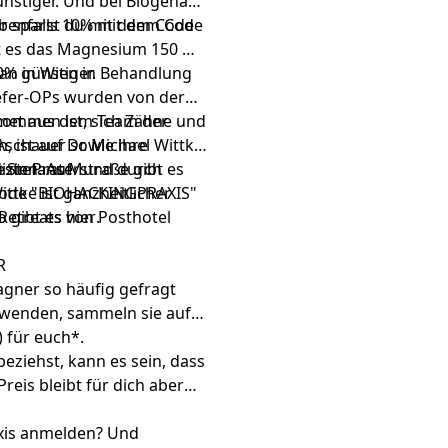
stiger. Und bei
Biogena
r sparst du mit dem Code
benfalls 10% mit dem Code
t es das Magnesium 150
mit
% günstiger.
efan in Wien in Behandlung
 Kiefer-OPs wurden von der
aumet aus dem Team der
kommen ist, sich Zähne und
 Aschauer sowie ihre
 ist auf Dr. Michael Wittke
zin Praterstraße gibt es
in Stefans Mund durch
esten: Auf
ttke ist ganzheitlicher
ode "BIOHACKINGPRAXIS"
o gibt es
Retreats von Posthotel
hier
.
R
agner so häufig gefragt
rwenden, sammeln sie auf
)
für euch*.
eziehst, kann es sein, dass
Preis bleibt für dich aber
axis anmelden? Und