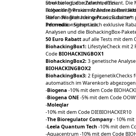
über biologische Zahnmedizin...
Strukturiert, durchdacht, effizient. Die
Biohacking-Praxis mit Andreas Breitfel
Folgende Premium-Anbieter bieten aktu
Stefan Wagner
Hörer der Biohacking-Praxis Rabatte*:
hier
geht es zu deinem 
Informationsgespräch.
Permedio
– Sichert euch exklusive Rab
Analysen und die BiohackingBox-Paket
50 Euro Rabatt
auf alle Tests mit dem
BiohackingBox1:
LifestyleCheck mit 2 
Code
BIOHACKINGBOX1
BiohackingBox2:
3 genetische Analyse
BIOHACKINGBOX2
BiohackingBox3:
2 EpigenetikChecks f
automatisch im Warenkorb abgezogen
-
Biogena
-10% mit dem Code BIOHACK
-
Biogena ONE
-5% mit dem Code OO
-
Moleqlar
-10% mit dem Code DIEBIOHACKER10
-
The Bioregulator Company
- 10% mi
-
Leela Quantum Tech
-10% mit dem C
-
Aquacentrum
-10% mit dem Code BI