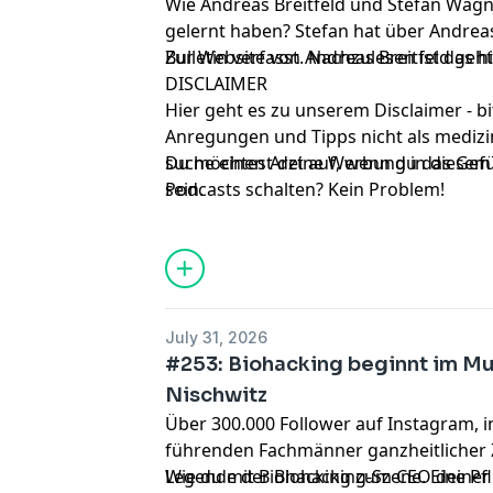
Wie Andreas Breitfeld und Stefan Wag
gelernt haben? Stefan hat über Andreas
Bulletin verfasst. Nachzulesen ist das
Zur Website von Andreas Breitfeld geh
h
DISCLAIMER
Hier geht es zu unserem
Disclaimer
- b
Anregungen und Tipps nicht als medizi
suche einen Arzt auf, wenn du das Gefü
Du möchtest deine Werbung in diesem 
sein.
Podcasts schalten? Kein Problem!
Für deinen Zugang zu zielgerichteter
hier.
Audiomarktplatz.de
- Geschichten, die 
jederzeit!
July 31, 2026
#253: Biohacking beginnt im M
Nischwitz
Über 300.000 Follower auf Instagram, i
führenden Fachmänner ganzheitlicher 
Legende der Biohacking-Szene. Eine Pfli
Wie du mit Biohacking zum CEO deiner 