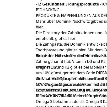
-
TZ Gesundheit Erdungsprodukte
-10
BIOHACKING
PRODUKTE & EMPFEHLUNGEN AUS DER
Mehr über Dominik Nischwitz gibt es 
hier
.
Die Directory der Zahnärztinnen und -ä
empfiehlt, gibt es
hier
.
Die Zahnpasta, die Dominik entwickelt 
Toothpaste und gibt es
hier
. Mit dem C
Rabatt für Hörerinnen und Hörer der B
Einige der Nährstoffe, die Dominik als
Zähne genannt hat: Vitamin D3 und K2,
Magnesium:
Vitamin D3 und K2 gibt es bei Moleqlar
um 10% günstiger mit dem Code DIEB
die Vitamin D3 Tropfen
Zink hat Moleqlar als
Zink Kapseln
mit dem Code 
mit 
10% und bei Mitocare als
um 10% günstiger, dazu bekommst du 
Vitamin D3 & 
BIOHACKING5 um 5%.
Tropfen
Bor findest du als
mit dem Code BIOHACKINGPRA
Bor 3 mg
bei Biogena
Mitocare als
BIOHACKINGPRAXIS10 um 10% günstige
Zink-Kapseln
mit dem Cod
Omega 3 bekommst du als
Omega 3 Ka