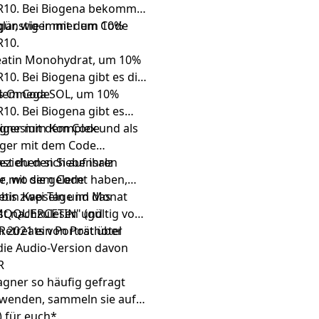
R10. Bei Biogena bekommst
qlar, wie immer um 10%
günstiger mit dem Code
R10.
eatin Monohydrat
, um 10%
0. Bei Biogena gibt es die
ls
 dem Code
Omega SOL
, um 10%
0. Bei Biogena gibt es
tiger mit dem Code
gnesium Komplex
und als
iger mit dem Code
mst du den
eziehen sich auf ihren
Siebensalz
, wo sie gelernt haben,
er mit dem Code
n bis zwei Tage im Monat
etin Kapseln
und das
ist nachzulesen und
MQQUERCETIN" (gültig vom
n 2021 ein Porträt über
Retreats von Posthotel
 die Audio-Version davon
R
agner so häufig gefragt
rwenden, sammeln sie auf
)
für euch*.