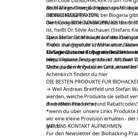
dem Code DIEBIOHACKER10 um 10% gün
als Marines Omega-3 liquid
Beim
Magnesium Komplex
von Moleqla
sparst du e
BIOHACKINGPRAXIS10
DIEBIOHACKER10 10%, bei
Biogena gib
dem Code BIOHACKINGPRAXIS10 um 10
Die biologische Zahnärztin, bei der St
ist, heißt Dr. Silvie Aschauer. (Stefans
Spezialistin Dr. Maria Antonieta Guill
Dass Stefan überhaupt auf die Idee ge
Praxis durchgeführt.) Mehr über Silvie
Kiefer mal genauer anschauen zu lassen,
Kolleginnen und Kollegen der Zahnmedi
zurückzuführen. Er hat die Störfelder 
15 Tage
Quantum Upgrade
kostenlos t
hier
verschiedene Tests entdeckt. Michael Wi
https://quantumupgrade.io/
.
mit dem C
Orthopäde mit Praxis in Celle, mehr Inf
Mehr zu den Angeboten und aktuellen 
Achenkirch findest du
hier
DIE BESTEN PRODUKTE FÜR BIOHACKE
→ Weil Andreas Breitfeld und Stefan W
werden, welche Produkte sie selbst ve
ihrer Webseite immer
die besten Produkte (und Rabattcodes!
*wenn du über unsere Links Produkte b
wir eine kleine Provision erhalten - der 
gleich.
MIT UNS KONTAKT AUFNEHMEN
Für den Newsletter der Biohacking-Pr