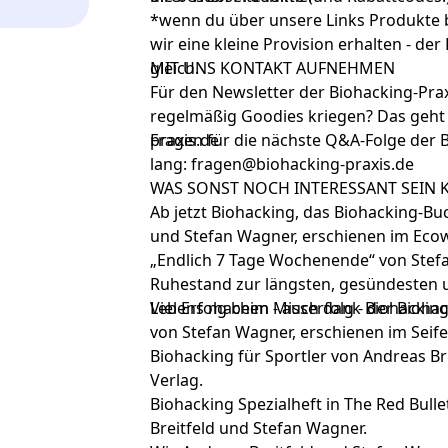
*wenn du über unsere Links Produkte b
wir eine kleine Provision erhalten - der 
gleich.
MIT UNS KONTAKT AUFNEHMEN
Für den Newsletter der Biohacking-Pr
regelmäßig Goodies kriegen? Das geht
praxis.de
Fragen für die nächste Q&A-Folge der B
lang:
fragen@biohacking-praxis.de
WAS SONST NOCH INTERESSANT SEIN
Ab jetzt Biohacking
, das Biohacking-Bu
und Stefan Wagner, erschienen im Ecow
„
Endlich 7 Tage Wochenende
“ von Stef
Ruhestand zur längsten, gesündesten un
Lebens machen - auch dank Biohacking
Viel Erfolg beim Misserfolg
- der Bioha
von Stefan Wagner, erschienen im Seife
Biohacking für Sportler
von Andreas Bre
Verlag.
Biohacking Spezialheft
in The Red Bull
Breitfeld und Stefan Wagner.