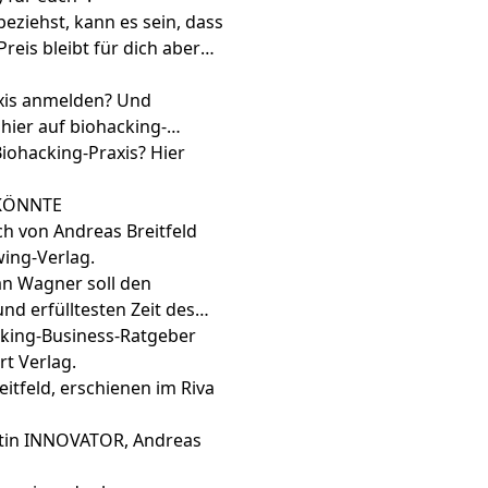
eziehst, kann es sein, dass
Preis bleibt für dich aber
axis anmelden? Und
 hier auf
biohacking-
iohacking-Praxis? Hier
 KÖNNTE
ch von Andreas Breitfeld
ing-Verlag.
an Wagner soll den
d erfülltesten Zeit des
.
cking-Business-Ratgeber
rt Verlag.
itfeld, erschienen im Riva
etin INNOVATOR, Andreas