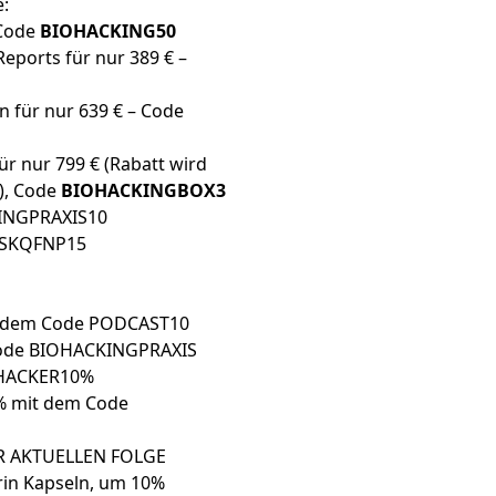
e:
 Code
BIOHACKING50
Reports für nur 389 € –
n für nur 639 € – Code
ür nur 799 € (Rabatt wird
), Code
BIOHACKINGBOX3
INGPRAXIS10
WSKQFNP15
t dem Code PODCAST10
ode BIOHACKINGPRAXIS
OHACKER10%
% mit dem Code
 AKTUELLEN FOLGE
rin Kapseln
, um 10%