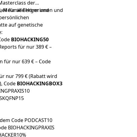
 Masterclass der
d, Melanie Berger und
ell für alle Hörerinnen und
persönlichen
atte auf genetische
e:
 Code
BIOHACKING50
Reports für nur 389 € –
n für nur 639 € – Code
ür nur 799 € (Rabatt wird
), Code
BIOHACKINGBOX3
INGPRAXIS10
WSKQFNP15
t dem Code PODCAST10
ode BIOHACKINGPRAXIS
OHACKER10%