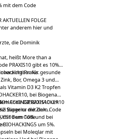
% mit dem Code
 AKTUELLEN FOLGE
unter anderem
hier
und
rzte, die Dominik
hat, heißt More than a
ode PRAXIS10 gibt es 10%
iohacking-Praxis.
 unverzichtbar für gesunde
 Zink, Bor, Omega 3 und
 als
Vitamin D3 K2 Tropfen
IOHACKER10, bei
Biogena
BIOHACKINGPRAXIS10 um
dem Code DIEBIOHACKER10
bei
K2 Superior
Biogena die Zink
mit dem Code
XIS10 um 10% und bei
, mit dem Code
r.
e BIOHACKING5 um 5%.
pseln
bei Moleqlar mit