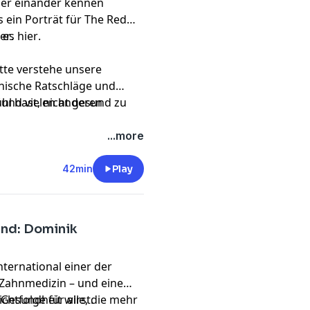
ner einander kennen
 ein Porträt für The Red
t es
ier
.
hier
.
itte verstehe unsere
nische Ratschläge und
hl hast, nicht gesund zu
und vielen anderen
 Podcast-Werbung,
klicke
...more
bleiben - überall und
42min
Play
und: Dominik
nternational einer der
Zahnmedizin – und eine
chtfolge für alle, die mehr
Gesundheit wirst.